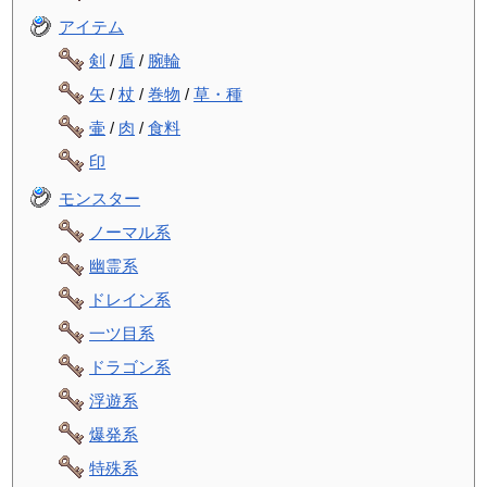
アイテム
剣
/
盾
/
腕輪
矢
/
杖
/
巻物
/
草・種
壷
/
肉
/
食料
印
モンスター
ノーマル系
幽霊系
ドレイン系
一ツ目系
ドラゴン系
浮遊系
爆発系
特殊系