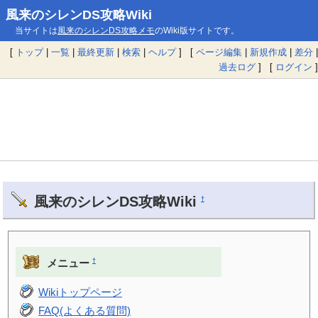
風来のシレンDS攻略Wiki
当サイトは
風来のシレンDS攻略メモ
のWiki版サイトです。
[
トップ
|
一覧
|
最終更新
|
検索
|
ヘルプ
] [
ページ編集
|
新規作成
|
差分
|
過去ログ
] [
ログイン
]
風来のシレンDS攻略Wiki
†
†
メニュー
Wikiトップページ
FAQ(よくある質問)