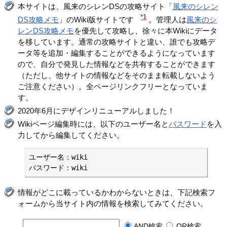
本サイトは、風来のシレンDSの攻略サイト「
風来のシレン
*1
DS攻略メモ
」のWiki版サイトです
。管理人は
風来のシ
レンDS攻略メモ
を優先して攻略し、徐々に本Wikiにデータ
を移しています。通常の攻略サイトと違い、誰でも攻略デ
ータ等を追加・編集することができるようになっています
ので、自分で発見した情報などを共有することができます
（ただし、他サイトの情報などをそのまま転載しないよう
ご注意ください）。全ページリンクフリーとなっていま
す。
2020年6月にデザインリニューアルしました！
Wikiページ編集時には、以下のユーザー名と
パスワード
を入
力してから編集してください。
ユーザー名：wiki

パスワード：wiki
情報がどこに載っているかわからないときは、下記検索フ
ォームから当サイト内の情報を検索してみてください。
AND検索
OR検索