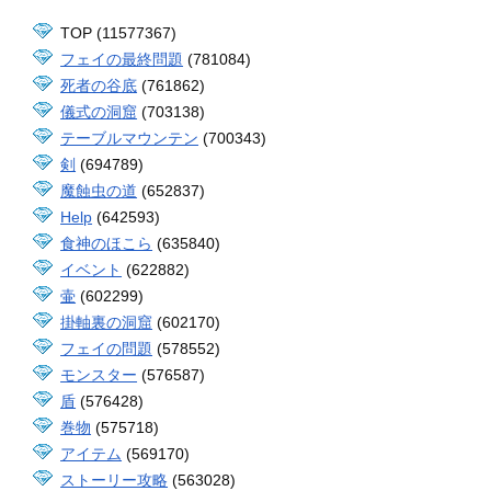
TOP (11577367)
フェイの最終問題
(781084)
死者の谷底
(761862)
儀式の洞窟
(703138)
テーブルマウンテン
(700343)
剣
(694789)
魔蝕虫の道
(652837)
Help
(642593)
食神のほこら
(635840)
イベント
(622882)
壷
(602299)
掛軸裏の洞窟
(602170)
フェイの問題
(578552)
モンスター
(576587)
盾
(576428)
巻物
(575718)
アイテム
(569170)
ストーリー攻略
(563028)