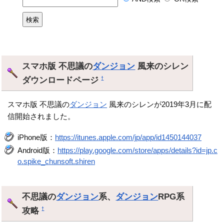
スマホ版 不思議の
ダンジョン
風来のシレン
ダウンロードページ
†
スマホ版 不思議の
ダンジョン
風来のシレンが2019年3月に配
信開始されました。
iPhone版：
https://itunes.apple.com/jp/app/id1450144037
Android版：
https://play.google.com/store/apps/details?id=jp.c
o.spike_chunsoft.shiren
不思議の
ダンジョン
系、
ダンジョン
RPG系
攻略
†