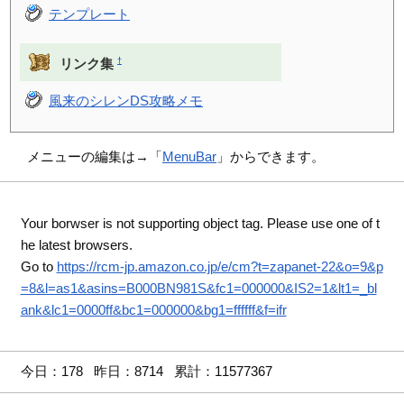
テンプレート
†
リンク集
風来のシレンDS攻略メモ
メニューの編集は→「
MenuBar
」からできます。
Your borwser is not supporting object tag. Please use one of t
he latest browsers.
Go to
https://rcm-jp.amazon.co.jp/e/cm?t=zapanet-22&o=9&p
=8&l=as1&asins=B000BN981S&fc1=000000&IS2=1&lt1=_bl
ank&lc1=0000ff&bc1=000000&bg1=ffffff&f=ifr
今日：178 昨日：8714 累計：11577367