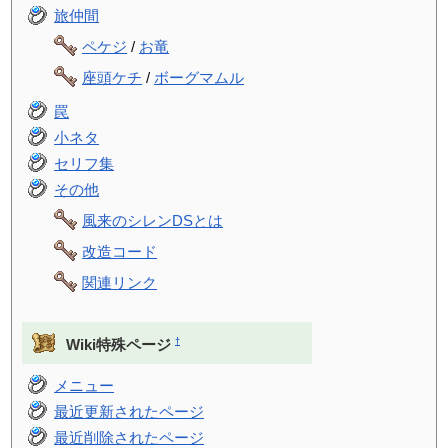
旅仲間
ペケジ
/
お竜
座頭ケチ
/
ボーグマムル
罠
小ネタ
セリフ集
その他
風来のシレンDSとは
改造コード
関連リンク
†
Wiki特殊ページ
メニュー
最近更新されたページ
最近削除されたページ