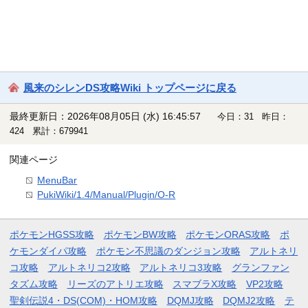
風来のシレンDS攻略Wiki トップページに戻る
最終更新日：2026年08月05日 (水) 16:45:57
今日：31 昨日：
424 累計：679941
関連ページ
MenuBar
PukiWiki/1.4/Manual/Plugin/O-R
ポケモンHGSS攻略
ポケモンBW攻略
ポケモンORAS攻略
ポ
ケモンダイパ攻略
ポケモン不思議のダンジョン攻略
アルトネリ
コ攻略
アルトネリコ2攻略
アルトネリコ3攻略
グランファン
タズム攻略
リーズのアトリエ攻略
スマブラX攻略
VP2攻略
聖剣伝説4・DS(COM)・HOM攻略
DQMJ攻略
DQMJ2攻略
テ