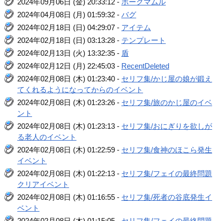
2024年09月06日 (金) 20:33:12 -
ボーグマムル
2024年04月08日 (月) 01:59:32 -
バグ
2024年02月18日 (日) 04:29:07 -
アイテム
2024年02月18日 (日) 03:13:28 -
テンプレート
2024年02月13日 (火) 13:32:35 -
盾
2024年02月12日 (月) 22:45:03 -
RecentDeleted
2024年02月08日 (木) 01:23:40 -
セリフ集/かじ屋の娘が鍛え
てくれるようになってからのイベント
2024年02月08日 (木) 01:23:26 -
セリフ集/旅のかじ屋のイベ
ント
2024年02月08日 (木) 01:23:13 -
セリフ集/おにぎりを欲しが
る老人のイベント
2024年02月08日 (木) 01:22:59 -
セリフ集/食神のほこら発生
イベント
2024年02月08日 (木) 01:22:13 -
セリフ集/フェイの最終問題
クリアイベント
2024年02月08日 (木) 01:16:55 -
セリフ集/死者の谷底発生イ
ベント
2024年02月08日 (木) 01:15:05 -
セリフ集/フェイの最終問題