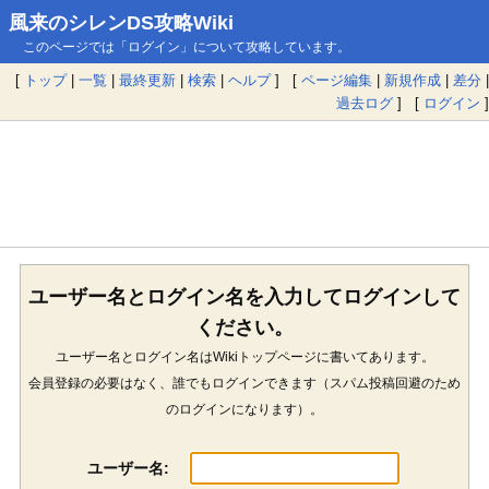
風来のシレンDS攻略Wiki
このページでは「ログイン」について攻略しています。
[
トップ
|
一覧
|
最終更新
|
検索
|
ヘルプ
] [
ページ編集
|
新規作成
|
差分
|
過去ログ
] [
ログイン
]
ユーザー名とログイン名を入力してログインして
ください。
ユーザー名とログイン名はWikiトップページに書いてあります。
会員登録の必要はなく、誰でもログインできます（スパム投稿回避のため
のログインになります）。
ユーザー名: