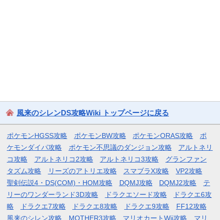
風来のシレンDS攻略Wiki トップページに戻る
ポケモンHGSS攻略
ポケモンBW攻略
ポケモンORAS攻略
ポ
ケモンダイパ攻略
ポケモン不思議のダンジョン攻略
アルトネリ
コ攻略
アルトネリコ2攻略
アルトネリコ3攻略
グランファン
タズム攻略
リーズのアトリエ攻略
スマブラX攻略
VP2攻略
聖剣伝説4・DS(COM)・HOM攻略
DQMJ攻略
DQMJ2攻略
テ
リーのワンダーランド3D攻略
ドラクエソード攻略
ドラクエ6攻
略
ドラクエ7攻略
ドラクエ8攻略
ドラクエ9攻略
FF12攻略
風来のシレン攻略
MOTHER3攻略
マリオカートWii攻略
マリ