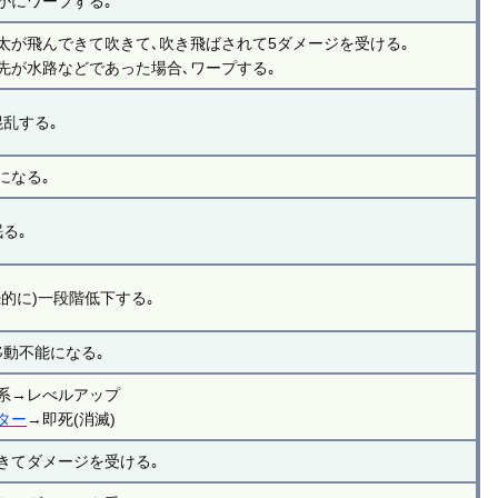
かにワープする｡
太が飛んできて吹きて､吹き飛ばされて5ダメージを受ける｡
先が水路などであった場合､ワープする｡
混乱する｡
になる｡
る｡
的に)一段階低下する｡
移動不能になる｡
系→レべルアップ
ター
→即死(消滅)
きてダメージを受ける｡