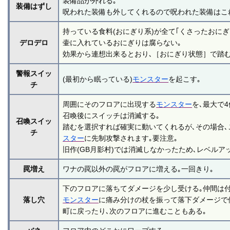
装備品が外れる｡
装備はずし
呪われた装備も外してくれるので呪われた装備はこ
持っている食料(おにぎり系)が全て｢くさったおにぎ
デロデロ
壷に入れているおにぎりは腐らない｡
効果から連想出来るとおり､［おにぎり状態］で踏む
警報スイッ
(最初から眠っている)
モンスター
を起こす｡
チ
周囲にそのフロアに出現する
モンスター
を､最大で
召喚後にスイッチは消滅する｡
召喚スイッ
踏むを選択すれば確実に動いてくれるが､その場合､
チ
スター
に先制攻撃されます｡要注意｡
旧作(GB月影村)では消滅しなかったため､レベルア
罠増え
ワナの罠以外の罠がフロアに増える｡一回きり｡
下のフロアに落ちてダメージを少し受ける｡仲間は
落し穴
モンスター
に痛み分けの杖を振って落下ダメージで
町に戻ったり､次のフロアに進むこともある｡