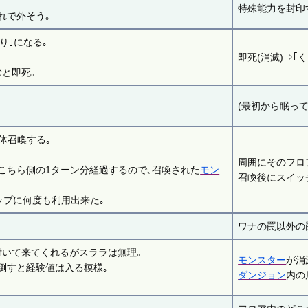
特殊能力を封印
れで外そう｡
り｣になる｡
即死(消滅)⇒｢
と即死｡
(最初から眠って
4体召喚する｡
周囲にそのフロ
こちら側の1ターン分経過するので､召喚された
モン
召喚後にスイッ
ップに何度も利用出来た｡
ワナの罠以外の
付いて来てくれるがスララは無理｡
モンスター
が消
倒すと経験値は入る模様｡
ダンジョン
内の