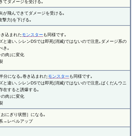
きてダメージを受ける｡
矢が飛んできてダメージを受ける｡
攻撃力)を下げる｡
巻き込まれた
モンスター
も同様です｡
ズと違い､シレンDSでは即死(消滅)ではないので注意｡ダメージ系の
べき｡
ンの肉｣に変化
裂
)半分になる｡巻き込まれた
モンスター
も同様です｡
ズと違い､シレンDSでは即死(消滅)ではないので注意｡ばくだんウニ
存在すると誘爆する｡
ンの肉｣に変化
裂
［おにぎり状態］になる｡
系→レベルアップ