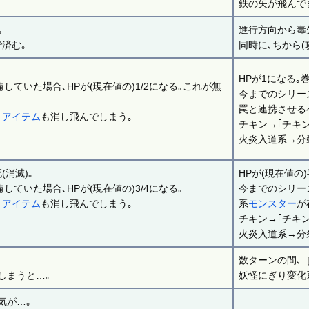
鉄の矢が飛んで
｡
進行方向から毒
済む｡
同時に､ちから(
HPが1になる｡
していた場合､HPが(現在値の)1/2になる｡これが無
今までのシリー
罠と連携させる
､
アイテム
も消し飛んでしまう｡
チキン→｢チキ
火炎入道系→分
(消滅)｡
HPが(現在値の
ていた場合､HPが(現在値の)3/4になる｡
今までのシリー
､
アイテム
も消し飛んでしまう｡
系
モンスター
が
チキン→｢チキ
火炎入道系→分
数ターンの間､
しまうと…｡
妖怪にぎり変化
気が…｡