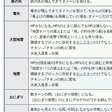
鉄の矢
鉄の矢が飛んできてダメージを受ける｡
毒矢が飛んできてダメージを受けて､ちからが1減る
毒矢
｢毒よけの腕輪｣を装備していた場合､ダメージだけで
HPが1になる｡HP1のときに踏んでもHPは減らない｡
｢地雷ナバリの盾｣(または『地』の印を持つ盾)を装備
いと､直後の攻撃で即死ということも有り得る｡
大型地雷
隣接するブロックに存在する
モンスター
だけでなく
チキン→｢チキンの肉｣に変化
火炎入道系→分裂
HPが(現在値の)半分になる｡HP1のときに踏むと即死
｢地雷ナバリの盾｣(または『地』の印を持つ盾)を装備し
地雷
隣接するブロックに存在する
モンスター
だけでなく
チキン→｢チキンの肉｣に変化
火炎入道系→分裂
数ターンの間､［おにぎり状態］になる｡
おにぎり
［おにぎり状態］のときにデロデロのワナを踏んで
最初から見えている罠｡今回は､なかなか作動しない