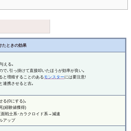
けたときの効果
与える｡
ので､引っ掛けて直接叩いたほうが効率が良い｡
ると増殖することのある
モンスター
には要注意!
と連携させると吉｡
る(0にする)｡
死(経験値獲得)
正面戦士系･カラクロイド系→減速
ルアップ