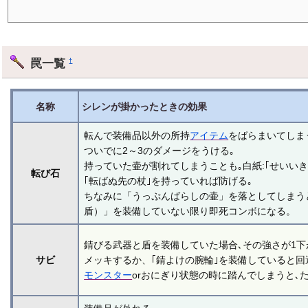
罠一覧
†
名称
シレンが掛かったときの効果
転んで装備品以外の所持
アイテム
をばらまいてしま
ついでに2～3のダメージをうける｡
持っていた壷が割れてしまうことも｡白紙:｢せいいき
転び石
｢転ばぬ先の杖｣を持っていれば防げる｡
ちなみに「うっぷんばらしの壷」を落としてしまう
盾）」を装備していない限り即死コンボになる。
錆びる武器と盾を装備していた場合､その強さが1下
サビ
メッキするか、｢錆よけの腕輪｣を装備していると回
モンスター
orおにぎり状態の時に踏んでしまうと､