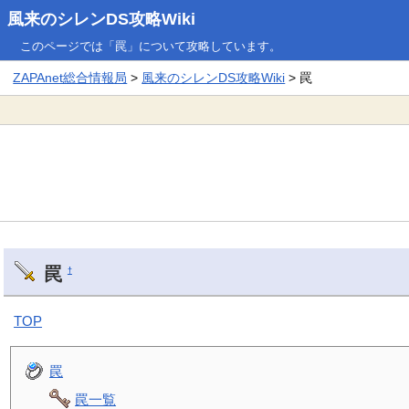
風来のシレンDS攻略Wiki
このページでは「罠」について攻略しています。
ZAPAnet総合情報局
>
風来のシレンDS攻略Wiki
> 罠
罠
†
TOP
罠
罠一覧