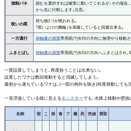
強制バネ
踏むを選択すれば確実に動いてくれるが､その場合､
から先に行動します｡注意｡
持ち物1つが呪われる｡
呪いの罠
｢呪いよけの腕輪｣を装備していると回避出来る｡
一方通行
掛軸裏の洞窟
専用罠(?)矢印の方向に無理やり移動
ふきとばし
掛軸裏の洞窟
専用罠(?)矢印の方向へふきとばされ､
一度設置してしまうと､再度拾うことは出来ない｡
設置したワナは数回発動すると消滅してしまう｡
最初から落ちているワナは､(一部の例外を除き)何度発動しても
一見浮遊している様に見える
モンスター
でも､水路上移動や壁抜
名称
宿
こ
掛
食
フ
儀
死
売値
買取