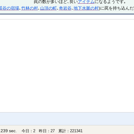
罠の数が多いほど､良い
アイテム
になるようです｡
渓谷の宿場
､
竹林の村
､
山頂の町
､
奇岩谷
､
地下水脈の村
)に罠を持ち込んだ
239 sec.
今日：2 昨日：27 累計：221341