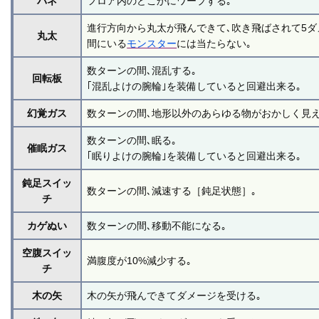
バネ
フロア内のどこかにワープする｡
進行方向から丸太が飛んできて､吹き飛ばされて5ダ
丸太
間にいる
モンスター
には当たらない｡
数ターンの間､混乱する｡
回転板
｢混乱よけの腕輪｣を装備していると回避出来る｡
幻覚ガス
数ターンの間､地形以外のあらゆる物がおかしく見え
数ターンの間､眠る｡
催眠ガス
｢眠りよけの腕輪｣を装備していると回避出来る｡
鈍足スイッ
数ターンの間､減速する［鈍足状態］｡
チ
カゲぬい
数ターンの間､移動不能になる｡
空腹スイッ
満腹度が10%減少する｡
チ
木の矢
木の矢が飛んできてダメージを受ける｡