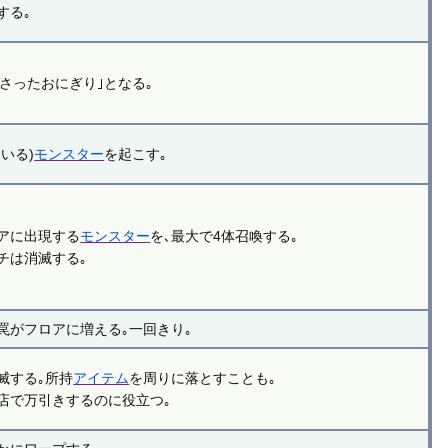
する｡
くさったおにぎり｣となる｡
いる)
モンスター
を起こす｡
アに出現する
モンスター
を､最大で4体召喚する｡
チは消滅する｡
罠がフロアに増える｡一回きり｡
滅する｡所持
アイテム
を周りに落とすことも｡
店で万引きするのに役立つ｡