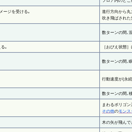
フロア内のどこ
メージを受ける｡
進行方向から丸
吹き飛ばされた
数ターンの間､
る｡
［おびえ状態］
数ターンの間､眠
行動速度が(永続
数ターンの間､
まわるポリゴン
その他
の
モンス
木の矢が飛んで