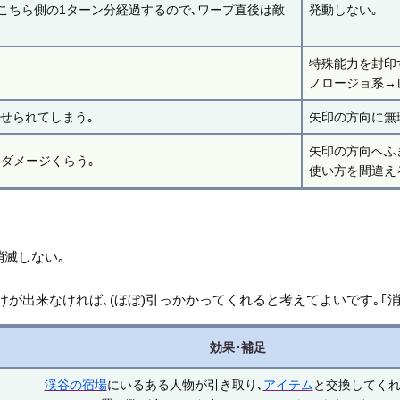
こちら側の1ターン分経過するので､ワープ直後は敵
発動しない｡
特殊能力を封印
ノロージョ系→
させられてしまう｡
矢印の方向に無
矢印の方向へふ
5ダメージくらう｡
使い方を間違え
消滅しない｡
けが出来なければ､(ほぼ)引っかかってくれると考えてよいです｡｢
効果･補足
渓谷の宿場
にいるある人物が引き取り､
アイテム
と交換してくれ