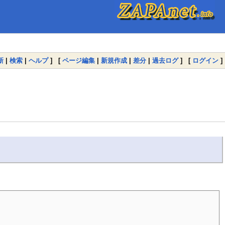
新
|
検索
|
ヘルプ
] [
ページ編集
|
新規作成
|
差分
|
過去ログ
] [
ログイン
]