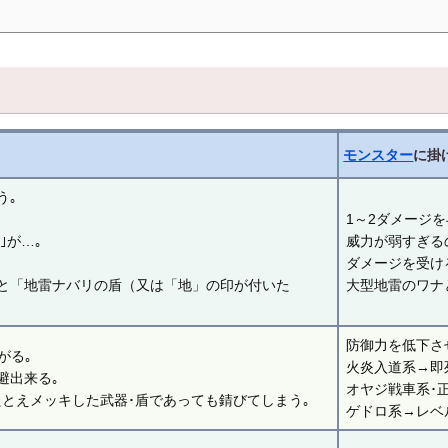
モンスター
に掛
う｡
1～2ダメージを
｣が…｡
威力が弱すぎる
ダメージを受け
と「地雷ナバリの盾（又は「地」の印が付いた
大型地雷のワナ
防御力を低下させ
がる｡
火炎入道系→即
避出来る｡
オヤジ戦車系･
たとえメッキした武器･盾であっても錆びてしまう｡
ゲドロ系→レベ