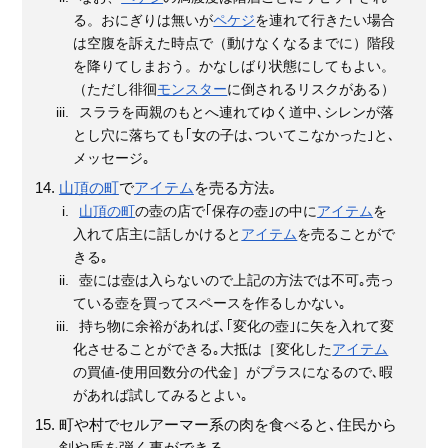
る。おにぎりは無いが
ペケジ
を連れて行きたい場合
は空腹を訴えた時点で（動けなくなるまでに）階段
を降りてしまおう。かなしばり状態にしてもよい。
（ただし徘徊
モンスター
に倒されるリスクがある）
スララを両親のもとへ連れてゆく道中､シレンが落
とし穴に落ちても｢女の子は､ついてこなかった｣と､
メッセージ｡
山頂の町
で
アイテム
を売る方法｡
山頂の町
の壺の店で｢保存の壺｣の中に
アイテム
を
入れて店主に話しかけると
アイテム
を売ることがで
きる｡
壺には壺は入らないので上記の方法では不可｡売っ
ている壺を買ってスペースを作るしかない｡
持ち物に余裕があれば､｢変化の壺｣に矢を入れて変
化させることができる｡大抵は［変化した
アイテム
の買値-使用回数分の代金］がプラスになるので､暇
があれば試してみるとよい｡
町や村でセルアーマー系の肉を食べると､住民から