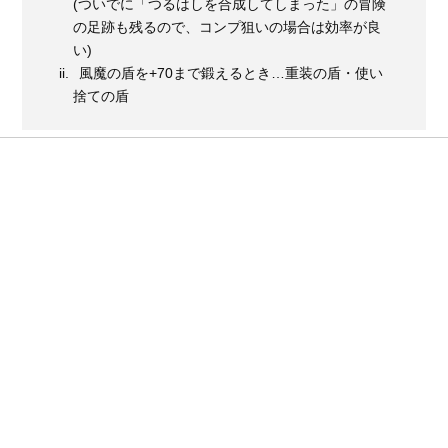
(ついでに「つるはしを合成してしまった」の冒険
の足跡も残るので、コンプ狙いの場合は効率が良
い)
風魔の盾を+70まで鍛えるとき…重装の盾・使い
捨ての盾