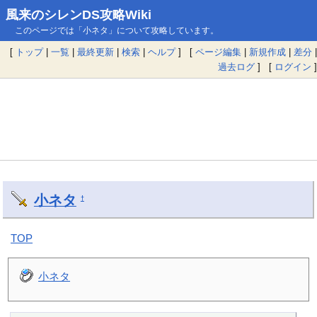
風来のシレンDS攻略Wiki
このページでは「小ネタ」について攻略しています。
[
トップ
|
一覧
|
最終更新
|
検索
|
ヘルプ
] [
ページ編集
|
新規作成
|
差分
|
過去ログ
] [
ログイン
]
小ネタ
†
TOP
小ネタ