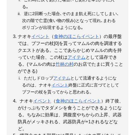
る｡
逆に2回断った場合､そのまま飢え死にしてしまい､
次の階で亡霊(食い物の恨み)となって現れ､まわる
ポリゴンが出現するようになる｡
ナオキ
イベント
（
食神のほこら
イベント
）の最序盤
では、ブフーの杖[0]を貰ってマムルの肉を調達する
クエストがある。ここであらかじめマムルの肉を持
っていた場合、この杖は
アイテム
として温存でき
る。(マムルの肉は
竹林の村
のお店でたまに買うこと
ができる)
ただしドロップ
アイテム
として流通するようにな
るのは、ナオキ
イベント
終盤に正式に言づてとして
ブフーの杖を貰ってからと思われる。
ナオキ
イベント
（
食神のほこら
イベント
）終了後、
がけっぷちでタダメシを食うことができるようにな
る。ちなみに効果は、満腹度やちからの上昇、武器
防具がメッキされる、武器防具が+1されるなどな
ど。