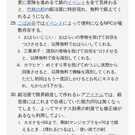
更に冒険を進めるて娘の
イベント
を全て見終わる
と、
竹林の村
の鍛冶屋に時折現れ、無料で鍛えてく
れるようになる。
こばみ谷
では
イベント
によって便利になるNPCが複
数存在する。
おはらいじじい： おはらいの巻物を投げて自信を
つけさせると、以降無料でおはらいしてくれる。
三番弟子： 識別の巻物を投げて自信をつけさせる
と、以降無料で壺を識別してくれる。
カマヒゲ： めぐすり草を投げてめつぶし状態から
回復させると、以降無料で腕輪を識別してくれる。
ただし初回はもう一度話しかけるとお礼にキスをさ
れ、ちからが1下がる。
鍛冶屋で限界鍛造して作れるレア
アイテム
では、鍛
造後にはこれまで合成していた能力(印)は無くなっ
てしまう。よってマイナス効果の剣盾でも修正値が
あるなら利用してよい。
カタナを+50まで、剛剣マンジカブラを+70まで鍛
えるとき…(壊れる)つるはし・使い捨ての剣