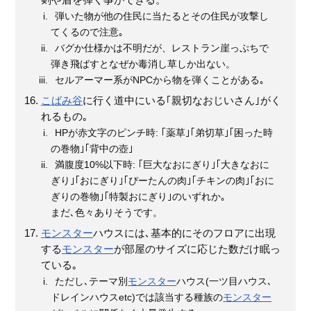
剣や盾を弾く事ができる。
弾いた物が他の住民に当たるとその住民が攻撃し
てくるので注意｡
バグか仕様かは不明だが、レストラン崖っぷちで
弾き飛ばすとなぜか毒消し草しか出ない。
セルアーマー系がNPCから物を弾くことがある｡
こばみ谷
に行く道中にいる｢親切なおじいさん｣がく
れるもの｡
HPが赤文字のピンチ時: ｢薬草｣｢弟切草｣｢困った時
の巻物｣｢背中の壺｣
満腹度10%以下時: ｢巨大なおにぎり｣｢大きなおに
ぎり｣｢おにぎり｣｢ぴーたんの肉｣｢チキンの肉｣｢おに
ぎりの巻物｣｢特製おにぎり｣のいずれか｡
まだ､色々ありそうです。
モンスター
ハウスには､基本的にそのフロアに出現
する
モンスター
が部屋のサイズに応じた数だけ眠っ
ている｡
ただし､テーマ別
モンスター
ハウス(一ツ目ハウス､
ドレインハウスetc)では該当する種族の
モンスター