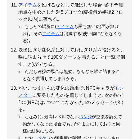
アイテム
を投げるなどして飛ばした場合､落下予測
地点を中心とした5×5ブロック(縦横斜め半径2ブロ
ック以内)に落ちる｡
もしその場所に(
アイテム
も罠も無い)地面が無け
れば､その
アイテム
は消滅する(使い物にならなくな
る)｡
妖怪にぎり変化系に対しておにぎり系を投げると､
喉に詰まらせて100ダメージを与えること(一撃で倒
すこと)ができる｡
ただし遠投の場合は無効。なぜなら喉に詰まるこ
となく貫通してしまうから。
がいこつまじんの変化の効果で､NPCキャラが
モン
スター
に変身したものを倒してしまうと､次の階で
｢○○(NPC)は､ついてこなかった｣のメッセージが出
る｡
ちなみに､最高レベルでない
ペケジ
が空腹を訴えて
動かなくなった場合でも､そのままにしておくと同
様の結果になる｡
なお、
ペケジ
の満腹度は階層ごとにリセットされ