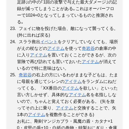
足跡｣の中の｢1回の攻撃で与えた最大ダメージ｣の記
録が減ってしまうことがある｡これはオーバーフロ
ーで1024=0となってしまっているものと推測され
る｡
フェイに物を投げた場合、敵になって襲ってくる。
(外に出れば戻る)
スララ救出
イベント
をクリアしていなくても、場所
がえの杖などの
アイテム
を使って
奇岩谷
の倉庫の中
に入り
アイテム
を置いておくことができるが、次の
冒険で再び訪れても置いておいた
アイテム
が消えて
いるので特に意味はない。
奇岩谷
の右上の方にいるわがままな子どもは、たま
に母親を通じてシレンの
アイテム
をランダムにねだ
ってくる。「XX番目の
アイテム
を欲しい」といった
言い方しかせず、具体的な
アイテム
名を名指ししな
いので、ちゃんと覚えておく必要がある。 (矢を放
ってその上に乗り、
アイテム
と交換することで、矢
1本の
アイテム
を複数作ることができる)
お礼に、剛剣マンジカブラ・風魔の盾・カタナ+1
0・皮甲の盾+10・白紙の巻物・特製おにぎり・倉庫