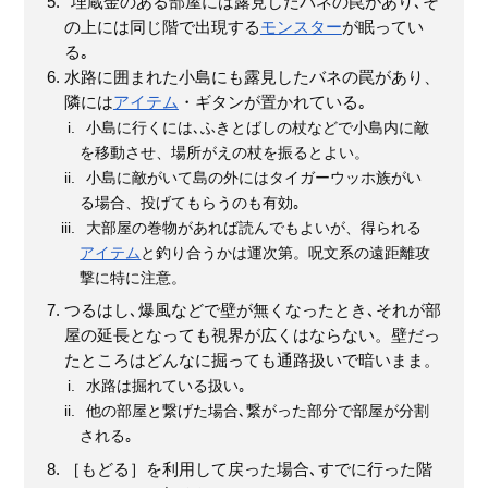
埋蔵金のある部屋には露見したバネの罠があり､そ
の上には同じ階で出現する
モンスター
が眠ってい
る｡
水路に囲まれた小島にも露見したバネの罠があり、
隣には
アイテム
・ギタンが置かれている｡
小島に行くには､ふきとばしの杖などで小島内に敵
を移動させ、場所がえの杖を振るとよい。
小島に敵がいて島の外にはタイガーウッホ族がい
る場合、投げてもらうのも有効｡
大部屋の巻物があれば読んでもよいが、得られる
アイテム
と釣り合うかは運次第。呪文系の遠距離攻
撃に特に注意。
つるはし､爆風などで壁が無くなったとき､それが部
屋の延長となっても視界が広くはならない。壁だっ
たところはどんなに掘っても通路扱いで暗いまま。
水路は掘れている扱い｡
他の部屋と繋げた場合､繋がった部分で部屋が分割
される｡
［もどる］を利用して戻った場合､すでに行った階