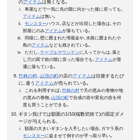
の
アイテム
は無くなる｡
車屋などで一気に先の階に向かった後に戻っても､
アイテム
は無い｡
モンスター
ハウス､店などが出現した場合は､その
部屋にのみ
アイテム
が落ちている｡
同様に､壁に囲まれた埋蔵金や､水路に囲まれた小
島の
アイテム
なども残されている｡
ただし､
テーブルマウンテン
に入ってからは､落と
し穴の罠で前の階に戻った場合でも､
アイテム
が普
通に落ちている｡
竹林の村
､
山頂の町
の店の
アイテム
は往復するたび
に､違う
アイテム
が売られている｡
これを利用すれば､
竹林の村
で天の恵みの巻物や地
の恵みの巻物､
山頂の町
で合成の壺や変化の壺を何
度も買うことができる｡
ギタン投げでは額面の1/10(端数切捨て)の固定ダメ
ージが与えられる。
額面の大きいギタンを入手したい場合､ガマラ系の
モンスター
に盗ませて倒すのが手っ取り早い｡