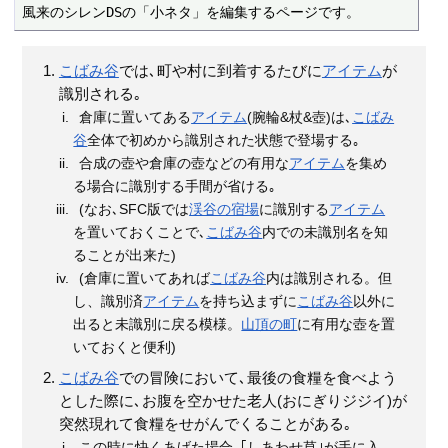
風来のシレンDSの「小ネタ」を編集するページです。
こばみ谷
では､町や村に到着するたびに
アイテム
が
識別される｡
倉庫に置いてある
アイテム
(腕輪&杖&壺)は､
こばみ
谷
全体で初めから識別された状態で登場する｡
合成の壺や倉庫の壺などの有用な
アイテム
を集め
る場合に識別する手間が省ける｡
(なお､SFC版では
渓谷の宿場
に識別する
アイテム
を置いておくことで､
こばみ谷
内での未識別名を知
ることが出来た)
(倉庫に置いてあれば
こばみ谷
内は識別される。但
し、識別済
アイテム
を持ち込まずに
こばみ谷
以外に
出ると未識別に戻る模様。
山頂の町
に有用な壺を置
いておくと便利)
こばみ谷
での冒険において､最後の食糧を食べよう
とした際に､お腹を空かせた老人(おにぎりジジイ)が
突然現れて食糧をせがんでくることがある｡
この時に快くあげた場合､｢しあわせ草｣が手に入