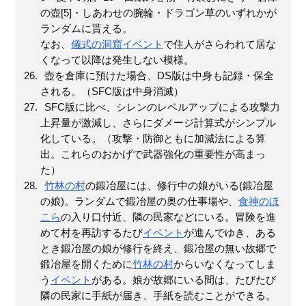
の壺[5]・しあわせの腕輪・ドラゴン草のいずれかが
ランダムに貰える。
なお、
儀式の洞窟
イベント
で住人がさらわれて居な
くなって以降は発生しない模様。
壺を倉庫に預けた場合、DS版は中身も記録・保全
される。（SFC版は中身消滅）
SFC版に比べ、シレンのレベルアップによる攻撃力
上昇量が激減し、さらにダメージ計算式がシンプル
化している。（攻撃・防御ともに加減法による算
出。これらのおかげで武器強化の重要性が高まっ
た）
竹林の村
の鍛冶屋には、修行中の娘がいる(鍛冶屋
の娘)。ランダムで鍛冶屋の奥の仕事場や、
食神のほ
こら
の入り口付近、隣の民家などにいる。冒険を進
めて村を再訪するたび
イベント
が進んでゆき、ある
とき鍛冶屋の娘が修行を終え、鍛冶屋の無い故郷で
鍛冶屋を開くために
竹林の村
からいなくなってしま
う
イベント
がある。娘が故郷にいる間は、たびたび
隣の民家に手紙が届き、手紙を読むことができる。