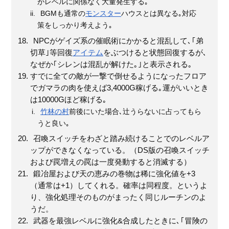
がレベルに関係なく大量発生する｡
BGMも通常の
モンスター
ハウスとは異なる｡対応
策をしっかり考えよう｡
NPCがゲイズ系の催眠術にかかると混乱して､｢弟
切草｣等回復
アイテム
をぶつけると状態回復するが､
なぜか｢シレンは混乱が解けた｡｣と表示される｡
すでに全ての敵が一撃で倒せるようになったフロア
でガマラの肉を使えば3,4000G稼げる｡運がいいとき
は10000Gほど稼げる｡
竹林の村
前後にいた場合､辻うらないに占ってもら
うと良い｡
召喚スイッチをわざと踏み続けることでのレベルア
ップができなくなっている。（DS版の召喚スイッチ
および罠増えの罠は一度発動すると消滅する）
鍛冶屋および天の恵みの巻物は稀に強化値を+3
（通常は+1）してくれる。確率は同程度。というよ
り、強化処理そのものがまったく同じルーチンのよ
うだ。
武器を最強レベルに強化&合成したときに､｢冒険の