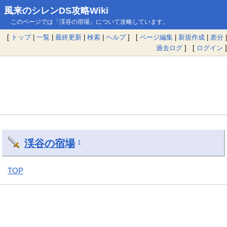
風来のシレンDS攻略Wiki
このページでは「渓谷の宿場」について攻略しています。
[
トップ
|
一覧
|
最終更新
|
検索
|
ヘルプ
] [
ページ編集
|
新規作成
|
差分
|
過去ログ
] [
ログイン
]
渓谷の宿場
†
TOP