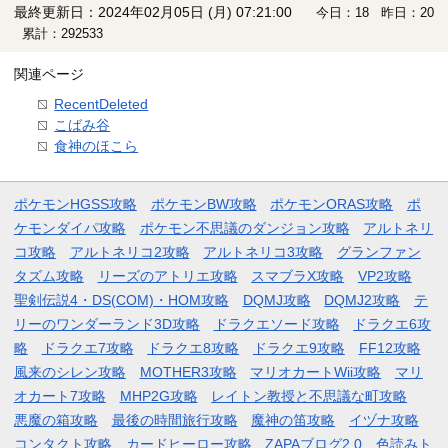
最終更新日：2024年02月05日 (月) 07:21:00
今日：18 昨日：20
累計：292533
関連ページ
RecentDeleted
こばみ谷
食神のほこら
ポケモンHGSS攻略
ポケモンBW攻略
ポケモンORAS攻略
ポ
ケモンダイパ攻略
ポケモン不思議のダンジョン攻略
アルトネリ
コ攻略
アルトネリコ2攻略
アルトネリコ3攻略
グランファン
タズム攻略
リーズのアトリエ攻略
スマブラX攻略
VP2攻略
聖剣伝説4・DS(COM)・HOM攻略
DQMJ攻略
DQMJ2攻略
テ
リーのワンダーランド3D攻略
ドラクエソード攻略
ドラクエ6攻
略
ドラクエ7攻略
ドラクエ8攻略
ドラクエ9攻略
FF12攻略
風来のシレン攻略
MOTHER3攻略
マリオカートWii攻略
マリ
オカート7攻略
MHP2G攻略
レイトン教授と不思議な町攻略
悪魔の箱攻略
最後の時間旅行攻略
魔神の笛攻略
イヅナ攻略
コンタクト攻略
カードヒーロー攻略
ZAPAブログ2.0
色読みト