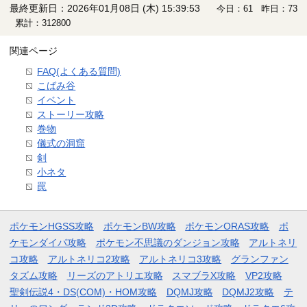
最終更新日：2026年01月08日 (木) 15:39:53
今日：61 昨日：73
累計：312800
関連ページ
FAQ(よくある質問)
こばみ谷
イベント
ストーリー攻略
巻物
儀式の洞窟
剣
小ネタ
罠
ポケモンHGSS攻略
ポケモンBW攻略
ポケモンORAS攻略
ポ
ケモンダイパ攻略
ポケモン不思議のダンジョン攻略
アルトネリ
コ攻略
アルトネリコ2攻略
アルトネリコ3攻略
グランファン
タズム攻略
リーズのアトリエ攻略
スマブラX攻略
VP2攻略
聖剣伝説4・DS(COM)・HOM攻略
DQMJ攻略
DQMJ2攻略
テ