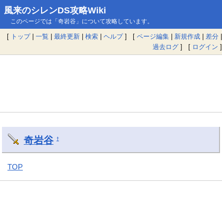
風来のシレンDS攻略Wiki
このページでは「奇岩谷」について攻略しています。
[
トップ
|
一覧
|
最終更新
|
検索
|
ヘルプ
] [
ページ編集
|
新規作成
|
差分
|
過去ログ
] [
ログイン
]
奇岩谷
†
TOP