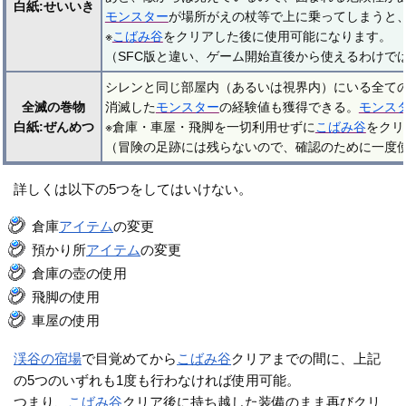
白紙:せいいき
モンスター
が場所がえの杖等で上に乗ってしまうと
※
こばみ谷
をクリアした後に使用可能になります。
（SFC版と違い、ゲーム開始直後から使えるわけで
シレンと同じ部屋内（あるいは視界内）にいる全て
全滅の巻物
消滅した
モンスター
の経験値も獲得できる。
モンス
白紙:ぜんめつ
※倉庫・車屋・飛脚を一切利用せずに
こばみ谷
をクリ
（冒険の足跡には残らないので、確認のために一度
詳しくは以下の5つをしてはいけない。
倉庫
アイテム
の変更
預かり所
アイテム
の変更
倉庫の壺の使用
飛脚の使用
車屋の使用
渓谷の宿場
で目覚めてから
こばみ谷
クリアまでの間に、上記
の5つのいずれも1度も行わなければ使用可能。
つまり、
こばみ谷
クリア後に持ち越した装備のまま再びクリ