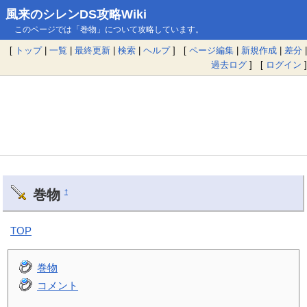
風来のシレンDS攻略Wiki
このページでは「巻物」について攻略しています。
[
トップ
|
一覧
|
最終更新
|
検索
|
ヘルプ
] [
ページ編集
|
新規作成
|
差分
|
過去ログ
] [
ログイン
]
巻物
†
TOP
巻物
コメント