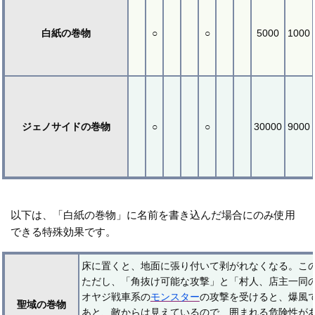
白紙の巻物
○
○
5000
1000
ジェノサイドの巻物
○
○
30000
9000
以下は、「白紙の巻物」に名前を書き込んだ場合にのみ使用
できる特殊効果です。
床に置くと、地面に張り付いて剥がれなくなる。こ
ただし、「角抜け可能な攻撃」と「村人、店主一同
オヤジ戦車系の
モンスター
の攻撃を受けると、爆風
聖域の巻物
あと、敵からは見えているので、囲まれる危険性が