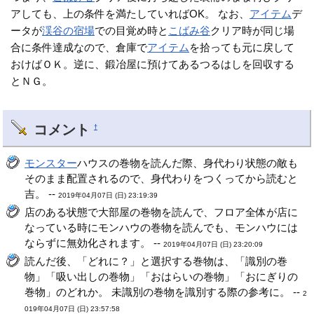
アしても、上の条件を満たしていればOK。 なお、
アイテム
デ
ータが
渓谷の宿場
での目覚め時と
こばみ谷
クリア時が同じ場
合に条件達成なので、倉庫で
アイテム
を拾っても元に戻して
おけばＯＫ。逆に、鍛冶屋に預けてあるつるはしを回収する
とＮＧ。
コメント
†
モンスター
ハウスの巻物を読んだ際、身代わり状態の敵も
そのまま配置されるので、身代わりをつくってから読むと
吉。 --
2019年04月07日 (日) 23:19:39
店のある状態で大部屋の巻物を読んで、フロア全体が店に
なっている時にモンハウの巻物を読んでも、モンハウには
ならずに無効化されます。 --
2019年04月07日 (日) 23:20:09
読んだ後、「どれに？」と選択する巻物は、「識別の巻
物」「吸い出しの巻物」「おはらいの巻物」「おにぎりの
巻物」のどれか。 未識別の巻物を識別する際の参考に。 --
2
019年04月07日 (日) 23:57:58