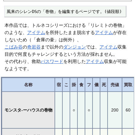
風来のシレンDSの「巻物」を編集するページです。(値段順)
本作品では、トルネコシリーズにおける「リレミトの巻物」
のような、
アイテム
を所持したまま脱出する
アイテム
が存在
しないため（「倉庫の壷」は例外）、
こばみ谷
の
奇岩谷
まで以外の
ダンジョン
では、
アイテム
収集
目的で何度もチャレンジするという方法が採れません。
その代わり、救助
パスワード
を利用した
アイテム
収集が可能
なようです。
名称
宿
こ
掛
食
フ
儀
死
売値
買取
モンスタ-ーハウスの巻物
○
○
200
60