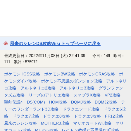
風来のシレンDS攻略Wiki トップページに戻る
最終更新日：2022年11月08日 (火) 22:41:39
今日：149 昨日：
111 累計：575972
ポケモンHGSS攻略
ポケモンBW攻略
ポケモンORAS攻略
ポ
ケモンダイパ攻略
ポケモン不思議のダンジョン攻略
アルトネリ
コ攻略
アルトネリコ2攻略
アルトネリコ3攻略
グランファン
タズム攻略
リーズのアトリエ攻略
スマブラX攻略
VP2攻略
聖剣伝説4・DS(COM)・HOM攻略
DQMJ攻略
DQMJ2攻略
テ
リーのワンダーランド3D攻略
ドラクエソード攻略
ドラクエ6攻
略
ドラクエ7攻略
ドラクエ8攻略
ドラクエ9攻略
FF12攻略
風来のシレン攻略
MOTHER3攻略
マリオカートWii攻略
マリ
オカート7攻略
MHP2G攻略
レイトン教授と不思議な町攻略