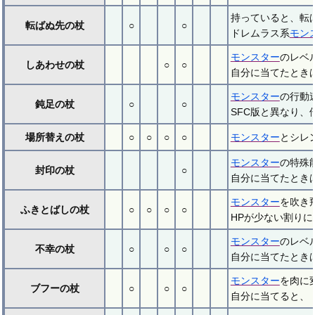
持っていると、転
転ばぬ先の杖
○
○
ドレムラス系
モン
モンスター
のレベ
しあわせの杖
○
○
自分に当てたときは
モンスター
の行動
鈍足の杖
○
○
SFC版と異なり、
場所替えの杖
○
○
○
○
モンスター
とシレ
モンスター
の特殊
封印の杖
○
自分に当てたとき
モンスター
を吹き
ふきとばしの杖
○
○
○
○
HPが少ない割りに
モンスター
のレベ
不幸の杖
○
○
○
自分に当てたとき
モンスター
を肉に
ブフーの杖
○
○
○
自分に当てると、