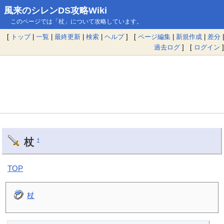
風来のシレンDS攻略Wiki
このページでは「杖」について攻略しています。
[
トップ
|
一覧
|
最終更新
|
検索
|
ヘルプ
] [
ページ編集
|
新規作成
|
差分
|
過去ログ
] [
ログイン
]
杖
†
TOP
杖