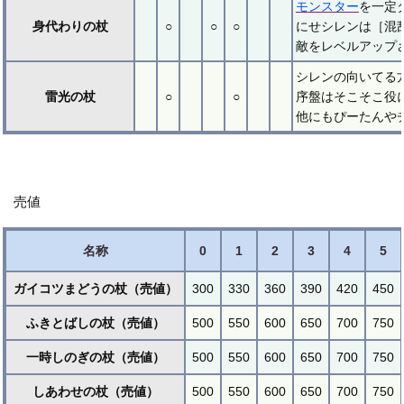
モンスター
を一定
身代わりの杖
○
○
○
にせシレンは［混
敵をレベルアップ
シレンの向いてる
雷光の杖
○
○
序盤はそこそこ役
他にもぴーたんや
売値
名称
0
1
2
3
4
5
ガイコツまどうの杖（売値）
300
330
360
390
420
450
ふきとばしの杖（売値）
500
550
600
650
700
750
一時しのぎの杖（売値）
500
550
600
650
700
750
しあわせの杖（売値）
500
550
600
650
700
750