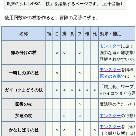
風来のシレンDSの「杖」を編集するページです。(五十音順)
使用回数99の杖を作ると、冒険の足跡に残る。
名称
宿
こ
掛
食
フ
儀
死
効果・補足
モンスター
に振っ
痛み分けの杖
○
○
○
強力な遠距離攻撃
誤解されやすいが
モンスター
を階段
一時しのぎの杖
○
○
死者の谷底
では、
「鈍足化、ワープ
ガイコツまどうの杖
※
※
※
※
※
※
※ガイコツまどう系
回復の杖
○
魔法弾の当たった
加速の杖
○
○
モンスター
の行動
モンスター
を［金
かなしばりの杖
○
○
○
○
［金縛り状態］は