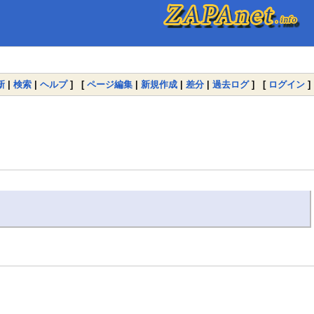
新
|
検索
|
ヘルプ
] [
ページ編集
|
新規作成
|
差分
|
過去ログ
] [
ログイン
]