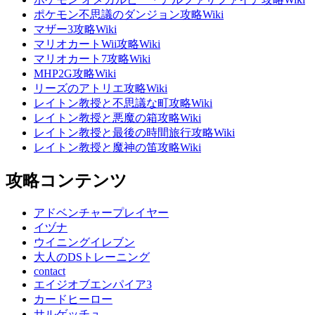
ポケモン不思議のダンジョン攻略Wiki
マザー3攻略Wiki
マリオカートWii攻略Wiki
マリオカート7攻略Wiki
MHP2G攻略Wiki
リーズのアトリエ攻略Wiki
レイトン教授と不思議な町攻略Wiki
レイトン教授と悪魔の箱攻略Wiki
レイトン教授と最後の時間旅行攻略Wiki
レイトン教授と魔神の笛攻略Wiki
攻略コンテンツ
アドベンチャープレイヤー
イヅナ
ウイニングイレブン
大人のDSトレーニング
contact
エイジオブエンパイア3
カードヒーロー
サルゲッチュ