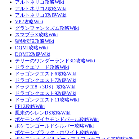
アルトネリコ攻略Wiki
アルトネリコ2攻略Wiki
アルトネリコ3攻略Wiki
VP2攻略Wiki
グランファンタズム攻略Wiki
スマブラX攻略Wiki
聖剣伝説攻略Wiki
DQMJ攻略Wiki
DQMJ2攻略Wiki
テリーのワンダーランド3D攻略Wiki
ドラクエソード攻略Wiki
ドラゴンクエスト6攻略Wiki
ドラゴンクエスト7攻略Wiki
ドラクエ8（3DS）攻略Wiki
ドラゴンクエスト9攻略Wiki
ドラゴンクエスト11攻略Wiki
FF12攻略Wiki
風来のシレンDS攻略Wiki
ポケモンダイヤモンドパール攻略Wiki
ポケモンゴールドシルバー攻略Wiki
ポケモンブラック・ホワイト攻略Wiki
ポケモン オメガルビー・アルファサファイア攻略Wiki