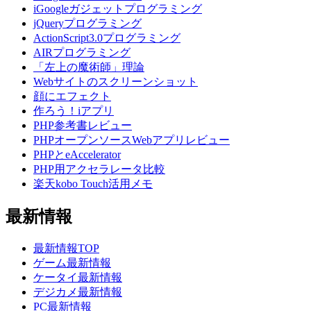
iGoogleガジェットプログラミング
jQueryプログラミング
ActionScript3.0プログラミング
AIRプログラミング
「左上の魔術師」理論
Webサイトのスクリーンショット
顔にエフェクト
作ろう！iアプリ
PHP参考書レビュー
PHPオープンソースWebアプリレビュー
PHPとeAccelerator
PHP用アクセラレータ比較
楽天kobo Touch活用メモ
最新情報
最新情報TOP
ゲーム最新情報
ケータイ最新情報
デジカメ最新情報
PC最新情報