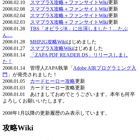
2008.02.10
スマブラX攻略＋ファンサイトWiki
更新
2008.02.08
スマブラX攻略＋ファンサイトWiki
更新
2008.02.04
スマブラX攻略＋ファンサイトWiki
更新
2008.02.03
スマブラX攻略＋ファンサイトWiki
更新
2008.01.28
TBS「オビラジR」に出演しました！…たぶ
ん…
2008.01.28
MHP2G攻略Wiki
はじめました
2008.01.27
スマブラX攻略Wiki
はじめました
2008.01.14
「ZAPA PDF READER DS」リリースしまし
た！
2008.01.14 管理人ZAPA執筆「
Adobe AIRプログラミング入
門
」が発売されました！
2008.01.05
カードヒーロー攻略
更新
2008.01.03 カードヒーロー攻略更新
2008.01.01 あけましておめでとうございます。本年も何卒
よろしくお願いいたします。
2008年1月以降の更新履歴のみ表示しています。
攻略Wiki