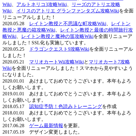
Wiki
、
アルトネリコ3攻略Wiki
、
リーズのアトリエ攻略
Wiki
、
イリスのアトリエ グランファンタズム攻略Wiki
を全面
リニューアルしました！
2020.05.28
レイトン教授と不思議な町攻略Wiki
、
レイトン
教授と悪魔の箱攻略Wiki
、
レイトン教授と最後の時間旅行攻
略Wiki
、
レイトン教授と魔神の笛攻略Wiki
を全面リニューア
ルしました！SSL化も実施しています。
2020.05.25
ドラゴンクエスト9攻略Wiki
を全面リニューアル
しました！
2020.05.21
マリオカートWii攻略Wiki
と
マリオカート7攻略
Wiki
を全面リニューアルしました！スマホから見やすいよう
になりました。
2020.01.01 あけましておめでとうございます。本年もよろ
しくお願いします。
2019.01.01 あけましておめでとうございます。本年もよろ
しくお願いします。
2018.05.17
認知症予防！色読みトレーニング
を作成
2018.01.01 あけましておめでとうございます。本年もよろ
しくお願いします。
2017.06.28
ゲーム最新情報
を更新。
2017.05.19 デザイン変更しました。