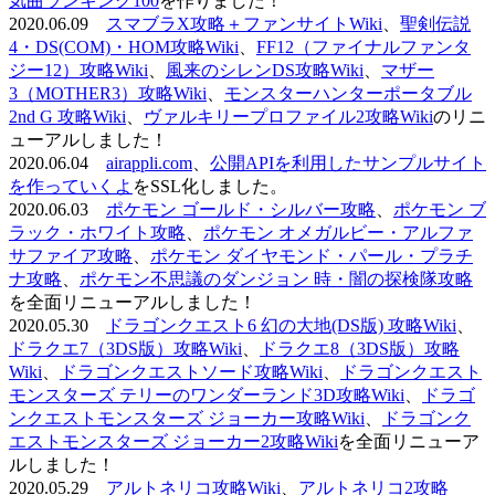
気曲ランキング100
を作りました！
2020.06.09
スマブラX攻略＋ファンサイトWiki
、
聖剣伝説
4・DS(COM)・HOM攻略Wiki
、
FF12（ファイナルファンタ
ジー12）攻略Wiki
、
風来のシレンDS攻略Wiki
、
マザー
3（MOTHER3）攻略Wiki
、
モンスターハンターポータブル
2nd G 攻略Wiki
、
ヴァルキリープロファイル2攻略Wiki
のリニ
ューアルしました！
2020.06.04
airappli.com
、
公開APIを利用したサンプルサイト
を作っていくよ
をSSL化しました。
2020.06.03
ポケモン ゴールド・シルバー攻略
、
ポケモン ブ
ラック・ホワイト攻略
、
ポケモン オメガルビー・アルファ
サファイア攻略
、
ポケモン ダイヤモンド・パール・プラチ
ナ攻略
、
ポケモン不思議のダンジョン 時・闇の探検隊攻略
を全面リニューアルしました！
2020.05.30
ドラゴンクエスト6 幻の大地(DS版) 攻略Wiki
、
ドラクエ7（3DS版）攻略Wiki
、
ドラクエ8（3DS版）攻略
Wiki
、
ドラゴンクエストソード攻略Wiki
、
ドラゴンクエスト
モンスターズ テリーのワンダーランド3D攻略Wiki
、
ドラゴ
ンクエストモンスターズ ジョーカー攻略Wiki
、
ドラゴンク
エストモンスターズ ジョーカー2攻略Wiki
を全面リニューア
ルしました！
2020.05.29
アルトネリコ攻略Wiki
、
アルトネリコ2攻略