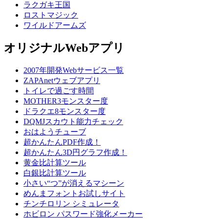
ラクガキ王国
ロストマジック
ワイルドアームズ
オリジナルWebアプリ
2007年開発Webサービス一覧
ZAPAnetウェブアプリ
トイレで過ごす時間
MOTHER3モンスター度
ドラクエ8モンスター度
DQMJスカウト能力チェック
おはようチューブ
超かんたんPDF作成！
超かんたん3D円グラフ作成！
黄金比計算ツール
白銀比計算ツール
小さい“つ”が消えるマシーン
めんまフォントお試しサイト
チンチロリン シミュレータ
ホビロン パスワード強化メーカー