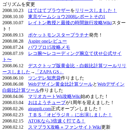
ゴリズムを変更
2008.10.23
はてはてブラウザー
を
リリースしました！
2008.10.10
東京ゲームショウ2008レポートその1
2008.10.07
レイトン教授と最後の時間旅行攻略Wiki
スター
ト！
2008.09.13
ポケットモンスタープラチナ
発売！
2008.08.28
Aspire oneレビュー
2008.07.24
パワプロ15攻略メモ
2008.07.19
レコ腕〜レコーディング腕立て伏せ公式サイ
ト〜
2008.06.12
デスクトップ版黄金比・白銀比計算ツールリリ
ースしました
→
「ZAPA GS」
2008.06.10
ツンデレ知恵袋
作りました
2008.06.08
Webデザイン黄金比計算ツール
と
Webデザイン
白銀比計算ツール
作りました
2008.04.06
マリオカートWii攻略Wiki
始めました！
2008.03.04
おはようチューブ
が1周年を迎えました！
2008.02.26
airappli.com
正式オープンしました！
2008.02.23
ＴＢＳ「オビラジＲ」に出演しました！
2008.02.15
ATOKなら3倍速く打てる！
2008.02.12
スマブラX攻略＋ファンサイトWiki
更新