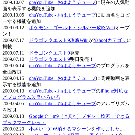
2009.10.07
ohaYouTube - おはようチューブ
に現在の人気動
画を表示する機能を追加
2009.10.05
ohaYouTube - おはようチューブ
に動画名をコピ
ーする機能を追加
2009.09.12
ポケモン ゴールド・シルバー攻略Wiki
オープ
ン！
2009.07.17
ドラゴンクエスト9攻略Wiki
が
Yahoo!カテゴリ
に
掲載
2009.07.11
ドラゴンクエスト9
発売！
2009.07.10
ドラゴンクエスト9
明日発売！
2009.06.14
ohaYouTube - おはようチューブ
のプログラムを
全面改良
2009.04.15
ohaYouTube - おはようチューブ
に関連動画を表
示する機能を追加
2009.04.13
ohaYouTube - おはようチューブ
の
iPhone対応な
どプログラム改良いろいろ
2009.04.05
ohaYouTube - おはようチューブ
のアルゴリズム
を改良
2009.03.13
Googleで「m9（＾Д＾）プギャー検索」できる
ブックマークレット
2009.02.20
小さい“つ”が消えるマシーン
を
作りました
。