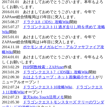
2017.01.01 あけましておめでとうございます。本年もよろ
しくお願いします。
2016.01.01 あけましておめでとうございます。今年で
ZAPAnet総合情報局は15年目に突入します。
2015.08.27
ドラクエ8（3DS）攻略Wiki
開始
2015.07.27
ドラゴンクエスト11 過ぎ去りし時を求めて 攻略
Wiki
開始
2015.01.01 あけましておめでとうございます。今年で
ZAPAnet総合情報局は14年目に突入します。
2014.11.18
ポケモン オメガルビー・アルファサファイア攻
略Wiki
開始
2014.01.01 あけましておめでとうございます。今年もよろ
しくお願いします。
2013.02.29
PHP関数検索：ZAPAnet
作成
2013.01.29
ドラゴンクエスト7（3DS版）攻略Wiki
開始
2012.09.30
おはようチューブ：ネット画像縮小サイト
がリ
ニューアルオープン！
2012.07.24
ドラゴンクエスト10攻略Wiki
、
ドラゴンクエス
ト11攻略Wiki
オープン！
2012.07.23
楽天kobo Touch活用メモ
開始
2012.05.30
ドラゴンクエストモンスターズ テリーのワンダ