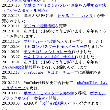
ーランド3D攻略Wiki
スタート！
2012.04.10
簡単にファミコンのプレイ画像を入手する方法
（全ゲームタイトル対応）
2012.02.23 管理人ZAPA執筆「
わかる!iPhoneカメラ
」が発
売されました
2012.01.11
デジカメ最新情報
を更新
2012.01.01 あけましておめでとうございます。今年もよろ
しくお願いします。
2011.11.29
マリオカート7攻略Wiki
がオープンしました！
2011.06.03
ホビロン パスワード強化メーカー
作りました。
2011.06.01
チンチロリン シミュレータ
作りました。
2011.05.27
めんまフォントお試しサイト
作りました。
2011.01.01 あけましておめでとうございます。今年も
ZAPAnet総合情報局
をよろしくお願いいたします。
2010.12.18
ohaYouTube - おはようチューブ
に新機能を追
加。
2010.12.13 YouTube仕様変更に合わせて、
ohaYouTube - おは
ようチューブ
を更新。
2010.09.13
ポケットモンスター攻略Wiki
を移転。
ポケモン
ブラックホワイト攻略Wiki
開始。
2010.08.05 ZAPA著「
公開API活用ガイド
が発売されまし
た。