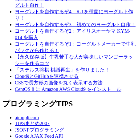
グルト自作！
ヨーグルトを自作するぞ4：R-1を種菌にヨーグルト作
り！
ヨーグルトを自作するぞ3：初めてのヨーグルト自作！
ヨーグルトを自作するぞ2：アイリスオーヤマ KYM-
014 を購入
ヨーグルトを自作するぞ1：ヨーグルトメーカーで牛乳
パックから作れる！
【永久保存版】牛乳苦手な人が美味しいマンゴーラッ
シーを作るコツ
「ステルス将棋 棋譜再生」を作りました！
Cloud9とGitHubを連携させる
CSSで長方形の画像を丸く表示する方法
CentOS 8 に Amazon AWS Cloud9 をインストール
プログラミングTIPS
airappli.com
TIPSまとめ2007
JSONPプログラミング
Google AJAX Feed API