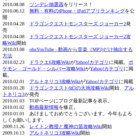
2010.08.08
ツンデレ抽選器
をリリース！
2010.06.12
無料・有料のiPhone・iPadアプリランキング
を公
開
2010.04.28
ドラゴンクエストモンスターズ ジョーカー2
発
売
2010.04.08
ドラゴンクエストモンスターズ ジョーカー2攻
略Wiki
開始
2010.03.08
ohaYouTube - 動画から音楽（MP3)だけ抽出する
方法
2010.02.23
ドラクエ6攻略Wiki
が
Yahoo!カテゴリ
に掲載。
ポ
ケモン ゴールド・シルバー攻略Wiki
が
Yahoo!カテゴリ
に掲
載。
2010.02.01
アルトネリコ3攻略Wiki
が
Yahoo!カテゴリ
に掲載
2010.01.28
ドラゴンクエスト6幻の大地攻略Wiki
開始、
アル
トネリコ3
が発売
2010.01.03 TOPページにブログ最新記事を表示。
2010.01.02
動画最新情報
を修正。
2010.01.01 あけましておめでとうございます。今年もよろ
しくお願いします。
2009.11.26
レイトン教授と魔神の笛攻略Wiki
開始
2009.10.13
アルトネリコ3攻略Wiki
開始