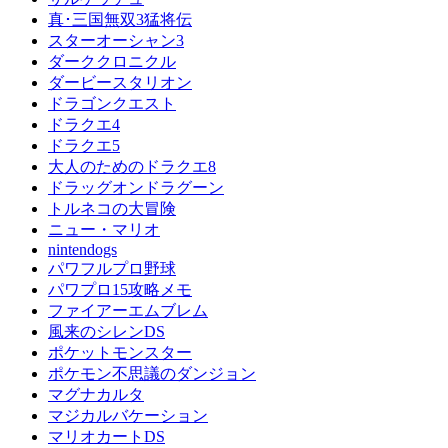
真･三国無双3猛将伝
スターオーシャン3
ダーククロニクル
ダービースタリオン
ドラゴンクエスト
ドラクエ4
ドラクエ5
大人のためのドラクエ8
ドラッグオンドラグーン
トルネコの大冒険
ニュー・マリオ
nintendogs
パワフルプロ野球
パワプロ15攻略メモ
ファイアーエムブレム
風来のシレンDS
ポケットモンスター
ポケモン不思議のダンジョン
マグナカルタ
マジカルバケーション
マリオカートDS