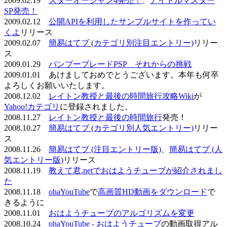
2009.02.19
スターオーシャン4発売！
、
アイドルマスター
SP発売！
2009.02.12
公開APIを利用したサンプルサイトを作ってい
くよ
リリース
2009.02.07
簡易はてブ (カテゴリ別注目エントリー)
リリー
ス
2009.01.29
バンブーブレードPSP それからの挑戦
2009.01.01 あけましておめでとうございます。本年も何卒
よろしくお願いいたします。
2008.12.02
レイトン教授と最後の時間旅行攻略Wiki
が
Yahoo!カテゴリ
に登録されました。
2008.11.27
レイトン教授と最後の時間旅行
発売！
2008.10.27
簡易はてブ (カテゴリ別人気エントリー)
リリー
ス
2008.11.26
簡易はてブ (注目エントリー版)
、
簡易はてブ (人
気エントリー版)
リリース
2008.11.19
教えて君.netでおはようチューブが紹介されまし
た
2008.11.18
ohaYouTube
で
高画質HD動画をダウンロード
で
きるように
2008.11.01
おはようチューブのアルゴリズムを変更
2008.10.24
ohaYouTube - おはようチューブ
の動画取得アル