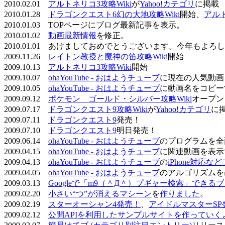
2010.02.01
アルトネリコ3攻略Wiki
が
Yahoo!カテゴリ
に掲載
2010.01.28
ドラゴンクエスト6幻の大地攻略Wiki
開始、
アル
2010.01.03 TOPページにブログ最新記事を表示。
2010.01.02
動画最新情報
を修正。
2010.01.01 あけましておめでとうございます。今年もよ
2009.11.26
レイトン教授と魔神の笛攻略Wiki
開始
2009.10.13
アルトネリコ3攻略Wiki
開始
2009.10.07
ohaYouTube - おはようチューブ
に現在の人気動画
2009.10.05
ohaYouTube - おはようチューブ
に動画名をコピー
2009.09.12
ポケモン ゴールド・シルバー攻略Wiki
オープン
2009.07.17
ドラゴンクエスト9攻略Wiki
が
Yahoo!カテゴリ
に
2009.07.11
ドラゴンクエスト9
発売！
2009.07.10
ドラゴンクエスト9
明日発売！
2009.06.14
ohaYouTube - おはようチューブ
のプログラムを全
2009.04.15
ohaYouTube - おはようチューブ
に関連動画を表示
2009.04.13
ohaYouTube - おはようチューブ
の
iPhone対応
2009.04.05
ohaYouTube - おはようチューブ
のアルゴリズムを
2009.03.13
Googleで「m9（＾Д＾）プギャー検索」できる
2009.02.20
小さい“つ”が消えるマシーン
を
作りました
。
2009.02.19
スターオーシャン4発売！
、
アイドルマスターSP
2009.02.12
公開APIを利用したサンプルサイトを作っていく