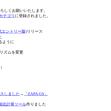
卒よろしくお願いいたします。
o!カテゴリ
に登録されました。
気エントリー版)
リリース
た
るように
リズムを変更
！
スしました
→
「ZAPA GS」
白銀比計算ツール
作りました