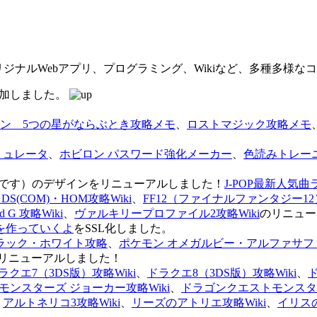
オリジナルWebアプリ、プログラミング、Wikiなど、多種多様
を追加しました。
ン 5つの星がならぶとき攻略メモ
、
ロストマジック攻略メモ
ミュレータ
、
ホビロン パスワード強化メーカー
、
色読みトレー
のページです）のデザインをリニューアルしました！
J-POP最新人気曲
S(COM)・HOM攻略Wiki
、
FF12（ファイナルファンタジー12）
G 攻略Wiki
、
ヴァルキリープロファイル2攻略Wiki
のリニュー
を作っていくよ
をSSL化しました。
ラック・ホワイト攻略
、
ポケモン オメガルビー・アルファサフ
リニューアルしました！
ラクエ7（3DS版）攻略Wiki
、
ドラクエ8（3DS版）攻略Wiki
、
ンスターズ ジョーカー攻略Wiki
、
ドラゴンクエストモンスター
、
アルトネリコ3攻略Wiki
、
リーズのアトリエ攻略Wiki
、
イリス