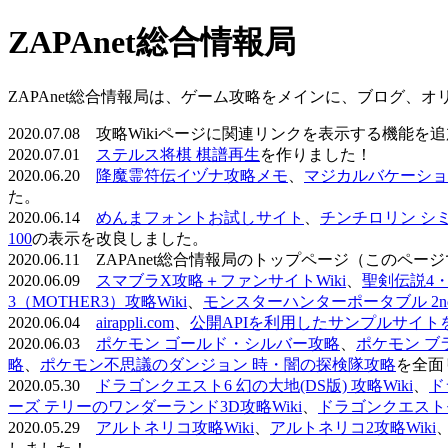
ZAPAnet総合情報局
ZAPAnet総合情報局は、ゲーム攻略をメインに、ブログ、
2020.07.08 攻略Wikiページに関連リンクを表示する機能
2020.07.01
ステルス将棋 棋譜再生
を作りました！
2020.06.20
降魔霊符伝イヅナ攻略メモ
、
マジカルバケーショ
た。
2020.06.14
めんまフォントお試しサイト
、
チンチロリン シ
100
の表示を改良しました。
2020.06.11 ZAPAnet総合情報局のトップページ（こ
2020.06.09
スマブラX攻略＋ファンサイトWiki
、
聖剣伝説4・D
3（MOTHER3）攻略Wiki
、
モンスターハンターポータブル 2nd 
2020.06.04
airappli.com
、
公開APIを利用したサンプルサイト
2020.06.03
ポケモン ゴールド・シルバー攻略
、
ポケモン ブ
略
、
ポケモン不思議のダンジョン 時・闇の探検隊攻略
を全面
2020.05.30
ドラゴンクエスト6 幻の大地(DS版) 攻略Wiki
、
ド
ーズ テリーのワンダーランド3D攻略Wiki
、
ドラゴンクエストモ
2020.05.29
アルトネリコ攻略Wiki
、
アルトネリコ2攻略Wiki