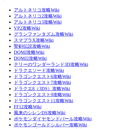
アルトネリコ攻略Wiki
アルトネリコ2攻略Wiki
アルトネリコ3攻略Wiki
VP2攻略Wiki
グランファンタズム攻略Wiki
スマブラX攻略Wiki
聖剣伝説攻略Wiki
DQMJ攻略Wiki
DQMJ2攻略Wiki
テリーのワンダーランド3D攻略Wiki
ドラクエソード攻略Wiki
ドラゴンクエスト6攻略Wiki
ドラゴンクエスト7攻略Wiki
ドラクエ8（3DS）攻略Wiki
ドラゴンクエスト9攻略Wiki
ドラゴンクエスト11攻略Wiki
FF12攻略Wiki
風来のシレンDS攻略Wiki
ポケモンダイヤモンドパール攻略Wiki
ポケモンゴールドシルバー攻略Wiki