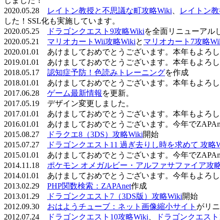
しました！
2020.05.28
レイトン教授と不思議な町攻略Wiki
、
レイトン教
した！SSL化も実施しています。
2020.05.25
ドラゴンクエスト9攻略Wiki
を全面リニューアル
2020.05.21
マリオカートWii攻略Wiki
と
マリオカート7攻略Wik
2020.01.01 あけましておめでとうございます。本年もよ
2019.01.01 あけましておめでとうございます。本年もよ
2018.05.17
認知症予防！色読みトレーニング
を作成
2018.01.01 あけましておめでとうございます。本年もよ
2017.06.28
ゲーム最新情報
を更新。
2017.05.19 デザイン変更しました。
2017.01.01 あけましておめでとうございます。本年もよ
2016.01.01 あけましておめでとうございます。今年でZAP
2015.08.27
ドラクエ8（3DS）攻略Wiki
開始
2015.07.27
ドラゴンクエスト11 過ぎ去りし時を求めて 攻略Wi
2015.01.01 あけましておめでとうございます。今年でZAP
2014.11.18
ポケモン オメガルビー・アルファサファイア攻略W
2014.01.01 あけましておめでとうございます。今年もよ
2013.02.29
PHP関数検索：ZAPAnet
作成
2013.01.29
ドラゴンクエスト7（3DS版）攻略Wiki
開始
2012.09.30
おはようチューブ：ネット画像縮小サイト
がリニ
2012.07.24
ドラゴンクエスト10攻略Wiki
、
ドラゴンクエスト11