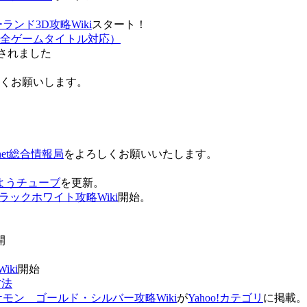
ンド3D攻略Wiki
スタート！
全ゲームタイトル対応）
されました
ろしくお願いします。
net総合情報局
をよろしくお願いいたします。
 おはようチューブ
を更新。
ラックホワイト攻略Wiki
開始。
。
開
ki
開始
方法
ケモン ゴールド・シルバー攻略Wiki
が
Yahoo!カテゴリ
に掲載。