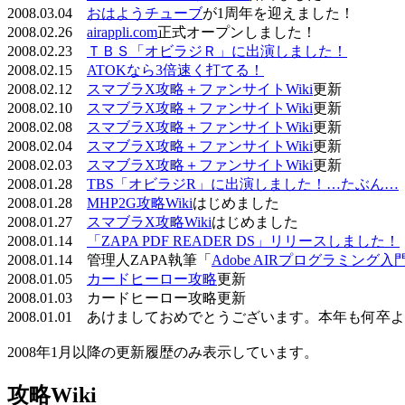
2008.03.04
おはようチューブ
が1周年を迎えました！
2008.02.26
airappli.com
正式オープンしました！
2008.02.23
ＴＢＳ「オビラジＲ」に出演しました！
2008.02.15
ATOKなら3倍速く打てる！
2008.02.12
スマブラX攻略＋ファンサイトWiki
更新
2008.02.10
スマブラX攻略＋ファンサイトWiki
更新
2008.02.08
スマブラX攻略＋ファンサイトWiki
更新
2008.02.04
スマブラX攻略＋ファンサイトWiki
更新
2008.02.03
スマブラX攻略＋ファンサイトWiki
更新
2008.01.28
TBS「オビラジR」に出演しました！…たぶん…
2008.01.28
MHP2G攻略Wiki
はじめました
2008.01.27
スマブラX攻略Wiki
はじめました
2008.01.14
「ZAPA PDF READER DS」リリースしました！
2008.01.14 管理人ZAPA執筆「
Adobe AIRプログラミング入
2008.01.05
カードヒーロー攻略
更新
2008.01.03 カードヒーロー攻略更新
2008.01.01 あけましておめでとうございます。本年も何
2008年1月以降の更新履歴のみ表示しています。
攻略Wiki