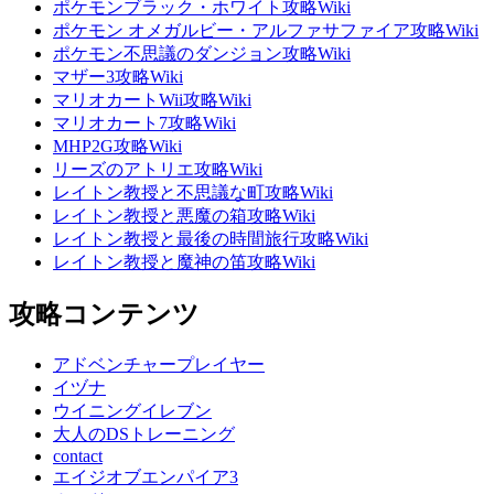
ポケモンブラック・ホワイト攻略Wiki
ポケモン オメガルビー・アルファサファイア攻略Wiki
ポケモン不思議のダンジョン攻略Wiki
マザー3攻略Wiki
マリオカートWii攻略Wiki
マリオカート7攻略Wiki
MHP2G攻略Wiki
リーズのアトリエ攻略Wiki
レイトン教授と不思議な町攻略Wiki
レイトン教授と悪魔の箱攻略Wiki
レイトン教授と最後の時間旅行攻略Wiki
レイトン教授と魔神の笛攻略Wiki
攻略コンテンツ
アドベンチャープレイヤー
イヅナ
ウイニングイレブン
大人のDSトレーニング
contact
エイジオブエンパイア3