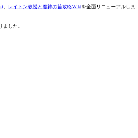
i
、
レイトン教授と魔神の笛攻略Wiki
を全面リニューアルしま
りました。