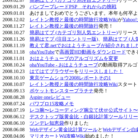
2009.02.07
簡易はてブ (カテゴリ別注目エントリー)
リリース
2009.01.29
バンブーブレードPSP それからの挑戦
2009.01.01 あけましておめでとうございます。本年も何
2008.12.02
レイトン教授と最後の時間旅行攻略Wiki
が
Yaho
2008.11.27
レイトン教授と最後の時間旅行
発売！
2008.10.27
簡易はてブ (カテゴリ別人気エントリー)
リリース
2008.11.26
簡易はてブ (注目エントリー版)
、
簡易はてブ (人
2008.11.19
教えて君.netでおはようチューブが紹介されまし
2008.11.18
ohaYouTube
で
高画質HD動画をダウンロード
でき
2008.11.01
おはようチューブのアルゴリズムを変更
2008.10.24
ohaYouTube - おはようチューブ
の動画取得アルゴ
2008.10.23
はてはてブラウザー
を
リリースしました！
2008.10.10
東京ゲームショウ2008レポートその1
2008.10.07
レイトン教授と最後の時間旅行攻略Wiki
スタート
2008.09.13
ポケットモンスタープラチナ
発売！
2008.08.28
Aspire oneレビュー
2008.07.24
パワプロ15攻略メモ
2008.07.19
レコ腕〜レコーディング腕立て伏せ公式サイト〜
2008.06.12
デスクトップ版黄金比・白銀比計算ツールリリー
2008.06.10
ツンデレ知恵袋
作りました
2008.06.08
Webデザイン黄金比計算ツール
と
Webデザイン
2008.04.06
マリオカートWii攻略Wiki
始めました！