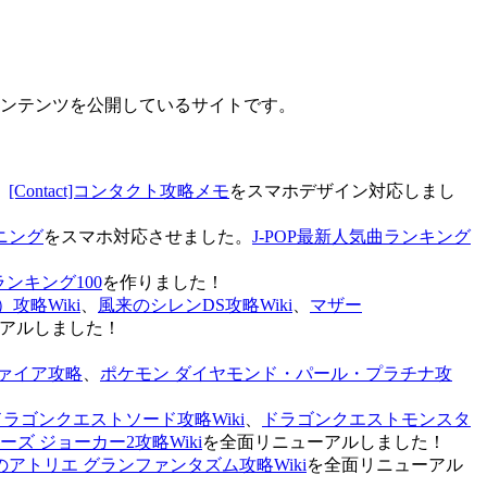
なコンテンツを公開しているサイトです。
、
[Contact]コンタクト攻略メモ
をスマホデザイン対応しまし
ニング
をスマホ対応させました。
J-POP最新人気曲ランキング
ランキング100
を作りました！
攻略Wiki
、
風来のシレンDS攻略Wiki
、
マザー
アルしました！
ァイア攻略
、
ポケモン ダイヤモンド・パール・プラチナ攻
ドラゴンクエストソード攻略Wiki
、
ドラゴンクエストモンスタ
ズ ジョーカー2攻略Wiki
を全面リニューアルしました！
のアトリエ グランファンタズム攻略Wiki
を全面リニューアル