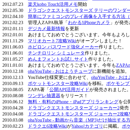
2012.07.23
楽天kobo Touch活用メモ
開始
2012.05.30
ドラゴンクエストモンスターズ テリーのワンダーラ
2012.04.10
簡単にファミコンのプレイ画像を入手する方法（
2012.02.23 管理人ZAPA執筆「
わかる!iPhoneカメラ
」が発売
2012.01.11
デジカメ最新情報
を更新
2012.01.01 あけましておめでとうございます。今年もよ
2011.11.29
マリオカート7攻略Wiki
がオープンしました！
2011.06.03
ホビロン パスワード強化メーカー
作りました。
2011.06.01
チンチロリン シミュレータ
作りました。
2011.05.27
めんまフォントお試しサイト
作りました。
2011.01.01 あけましておめでとうございます。今年も
ZAPA
2010.12.18
ohaYouTube - おはようチューブ
に新機能を追加。
2010.12.13 YouTube仕様変更に合わせて、
ohaYouTube -
2010.09.13
ポケットモンスター攻略Wiki
を移転。
ポケモンブ
2010.08.05 ZAPA著「
公開API活用ガイド
が発売されました
2010.08.08
ツンデレ抽選器
をリリース！
2010.06.12
無料・有料のiPhone・iPadアプリランキング
を公
2010.04.28
ドラゴンクエストモンスターズ ジョーカー2
発売
2010.04.08
ドラゴンクエストモンスターズ ジョーカー2攻略Wi
2010.03.08
ohaYouTube - 動画から音楽（MP3)だけ抽出する
2010.02.23
ドラクエ6攻略Wiki
が
Yahoo!カテゴリ
に掲載。
ポ