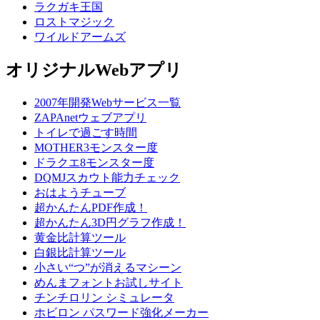
ラクガキ王国
ロストマジック
ワイルドアームズ
オリジナルWebアプリ
2007年開発Webサービス一覧
ZAPAnetウェブアプリ
トイレで過ごす時間
MOTHER3モンスター度
ドラクエ8モンスター度
DQMJスカウト能力チェック
おはようチューブ
超かんたんPDF作成！
超かんたん3D円グラフ作成！
黄金比計算ツール
白銀比計算ツール
小さい“つ”が消えるマシーン
めんまフォントお試しサイト
チンチロリン シミュレータ
ホビロン パスワード強化メーカー