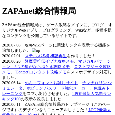
ZAPAnet総合情報局
ZAPAnet総合情報局は、ゲーム攻略をメインに、ブログ、オ
リジナルWebアプリ、プログラミング、Wikiなど、多種多様
なコンテンツを公開しているサイトです。
2020.07.08 攻略Wikiページに関連リンクを表示する機能を
追加しました。
2020.07.01
ステルス将棋 棋譜再生
を作りました！
2020.06.20
降魔霊符伝イヅナ攻略メモ
、
マジカルバケーシ
ョン 5つの星がならぶとき攻略メモ
、
ロストマジック攻略
メモ
、
[Contact]コンタクト攻略メモ
をスマホデザイン対応し
ました。
2020.06.14
めんまフォントお試しサイト
、
チンチロリン シ
ミュレータ
、
ホビロン パスワード強化メーカー
、
色読みト
レーニング
をスマホ対応させました。
J-POP最新人気曲ラン
キング100
の表示を改良しました。
2020.06.11 ZAPAnet総合情報局のトップページ（このペー
ジです）のデザインをリニューアルしました！
J-POP最新人