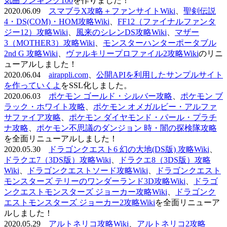
気曲ランキング100
を作りました！
2020.06.09
スマブラX攻略＋ファンサイトWiki
、
聖剣伝説
4・DS(COM)・HOM攻略Wiki
、
FF12（ファイナルファンタ
ジー12）攻略Wiki
、
風来のシレンDS攻略Wiki
、
マザー
3（MOTHER3）攻略Wiki
、
モンスターハンターポータブル
2nd G 攻略Wiki
、
ヴァルキリープロファイル2攻略Wiki
のリニ
ューアルしました！
2020.06.04
airappli.com
、
公開APIを利用したサンプルサイト
を作っていくよ
をSSL化しました。
2020.06.03
ポケモン ゴールド・シルバー攻略
、
ポケモン ブ
ラック・ホワイト攻略
、
ポケモン オメガルビー・アルファ
サファイア攻略
、
ポケモン ダイヤモンド・パール・プラチ
ナ攻略
、
ポケモン不思議のダンジョン 時・闇の探検隊攻略
を全面リニューアルしました！
2020.05.30
ドラゴンクエスト6 幻の大地(DS版) 攻略Wiki
、
ドラクエ7（3DS版）攻略Wiki
、
ドラクエ8（3DS版）攻略
Wiki
、
ドラゴンクエストソード攻略Wiki
、
ドラゴンクエスト
モンスターズ テリーのワンダーランド3D攻略Wiki
、
ドラゴ
ンクエストモンスターズ ジョーカー攻略Wiki
、
ドラゴンク
エストモンスターズ ジョーカー2攻略Wiki
を全面リニューア
ルしました！
2020.05.29
アルトネリコ攻略Wiki
、
アルトネリコ2攻略