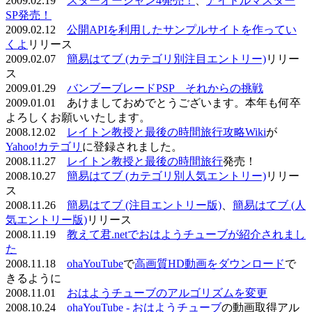
2009.02.19
スターオーシャン4発売！
、
アイドルマスター
SP発売！
2009.02.12
公開APIを利用したサンプルサイトを作ってい
くよ
リリース
2009.02.07
簡易はてブ (カテゴリ別注目エントリー)
リリー
ス
2009.01.29
バンブーブレードPSP それからの挑戦
2009.01.01 あけましておめでとうございます。本年も何卒
よろしくお願いいたします。
2008.12.02
レイトン教授と最後の時間旅行攻略Wiki
が
Yahoo!カテゴリ
に登録されました。
2008.11.27
レイトン教授と最後の時間旅行
発売！
2008.10.27
簡易はてブ (カテゴリ別人気エントリー)
リリー
ス
2008.11.26
簡易はてブ (注目エントリー版)
、
簡易はてブ (人
気エントリー版)
リリース
2008.11.19
教えて君.netでおはようチューブが紹介されまし
た
2008.11.18
ohaYouTube
で
高画質HD動画をダウンロード
で
きるように
2008.11.01
おはようチューブのアルゴリズムを変更
2008.10.24
ohaYouTube - おはようチューブ
の動画取得アル