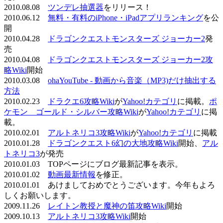
2010.08.08
ツンデレ抽選器
をリリース！
2010.06.12
無料・有料のiPhone・iPadアプリランキング
を公
開
2010.04.28
ドラゴンクエストモンスターズ ジョーカー2
発
売
2010.04.08
ドラゴンクエストモンスターズ ジョーカー2攻
略Wiki
開始
2010.03.08
ohaYouTube - 動画から音楽（MP3)だけ抽出する
方法
2010.02.23
ドラクエ6攻略Wiki
が
Yahoo!カテゴリ
に掲載。
ポ
ケモン ゴールド・シルバー攻略Wiki
が
Yahoo!カテゴリ
に掲
載。
2010.02.01
アルトネリコ3攻略Wiki
が
Yahoo!カテゴリ
に掲載
2010.01.28
ドラゴンクエスト6幻の大地攻略Wiki
開始、
アル
トネリコ3
が発売
2010.01.03 TOPページにブログ最新記事を表示。
2010.01.02
動画最新情報
を修正。
2010.01.01 あけましておめでとうございます。今年もよろ
しくお願いします。
2009.11.26
レイトン教授と魔神の笛攻略Wiki
開始
2009.10.13
アルトネリコ3攻略Wiki
開始