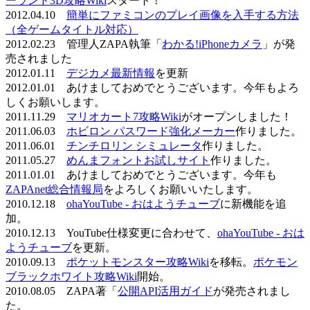
ーランド3D攻略Wiki
スタート！
2012.04.10
簡単にファミコンのプレイ画像を入手する方法
（全ゲームタイトル対応）
2012.02.23 管理人ZAPA執筆「
わかる!iPhoneカメラ
」が発
売されました
2012.01.11
デジカメ最新情報
を更新
2012.01.01 あけましておめでとうございます。今年もよろ
しくお願いします。
2011.11.29
マリオカート7攻略Wiki
がオープンしました！
2011.06.03
ホビロン パスワード強化メーカー
作りました。
2011.06.01
チンチロリン シミュレータ
作りました。
2011.05.27
めんまフォントお試しサイト
作りました。
2011.01.01 あけましておめでとうございます。今年も
ZAPAnet総合情報局
をよろしくお願いいたします。
2010.12.18
ohaYouTube - おはようチューブ
に新機能を追
加。
2010.12.13 YouTube仕様変更に合わせて、
ohaYouTube - おは
ようチューブ
を更新。
2010.09.13
ポケットモンスター攻略Wiki
を移転。
ポケモン
ブラックホワイト攻略Wiki
開始。
2010.08.05 ZAPA著「
公開API活用ガイド
が発売されまし
た。