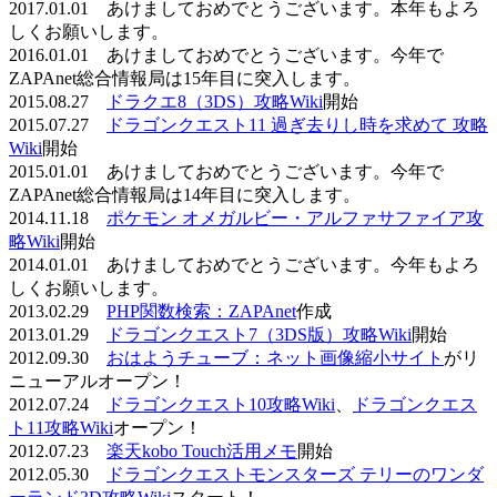
2017.01.01 あけましておめでとうございます。本年もよろ
しくお願いします。
2016.01.01 あけましておめでとうございます。今年で
ZAPAnet総合情報局は15年目に突入します。
2015.08.27
ドラクエ8（3DS）攻略Wiki
開始
2015.07.27
ドラゴンクエスト11 過ぎ去りし時を求めて 攻略
Wiki
開始
2015.01.01 あけましておめでとうございます。今年で
ZAPAnet総合情報局は14年目に突入します。
2014.11.18
ポケモン オメガルビー・アルファサファイア攻
略Wiki
開始
2014.01.01 あけましておめでとうございます。今年もよろ
しくお願いします。
2013.02.29
PHP関数検索：ZAPAnet
作成
2013.01.29
ドラゴンクエスト7（3DS版）攻略Wiki
開始
2012.09.30
おはようチューブ：ネット画像縮小サイト
がリ
ニューアルオープン！
2012.07.24
ドラゴンクエスト10攻略Wiki
、
ドラゴンクエス
ト11攻略Wiki
オープン！
2012.07.23
楽天kobo Touch活用メモ
開始
2012.05.30
ドラゴンクエストモンスターズ テリーのワンダ