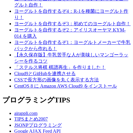
グルト自作！
ヨーグルトを自作するぞ4：R-1を種菌にヨーグルト作
り！
ヨーグルトを自作するぞ3：初めてのヨーグルト自作！
ヨーグルトを自作するぞ2：アイリスオーヤマ KYM-
014 を購入
ヨーグルトを自作するぞ1：ヨーグルトメーカーで牛乳
パックから作れる！
【永久保存版】牛乳苦手な人が美味しいマンゴーラッ
シーを作るコツ
「ステルス将棋 棋譜再生」を作りました！
Cloud9とGitHubを連携させる
CSSで長方形の画像を丸く表示する方法
CentOS 8 に Amazon AWS Cloud9 をインストール
プログラミングTIPS
airappli.com
TIPSまとめ2007
JSONPプログラミング
Google AJAX Feed API