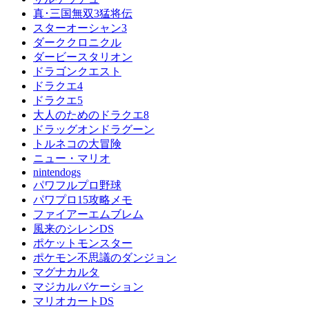
真･三国無双3猛将伝
スターオーシャン3
ダーククロニクル
ダービースタリオン
ドラゴンクエスト
ドラクエ4
ドラクエ5
大人のためのドラクエ8
ドラッグオンドラグーン
トルネコの大冒険
ニュー・マリオ
nintendogs
パワフルプロ野球
パワプロ15攻略メモ
ファイアーエムブレム
風来のシレンDS
ポケットモンスター
ポケモン不思議のダンジョン
マグナカルタ
マジカルバケーション
マリオカートDS