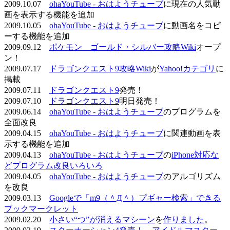
2009.10.07
ohaYouTube - おはようチューブ
に現在の人気動
画を表示する機能を追加
2009.10.05
ohaYouTube - おはようチューブ
に動画名をコピ
ーする機能を追加
2009.09.12
ポケモン ゴールド・シルバー攻略Wiki
オープ
ン！
2009.07.17
ドラゴンクエスト9攻略Wiki
が
Yahoo!カテゴリ
に
掲載
2009.07.11
ドラゴンクエスト9
発売！
2009.07.10
ドラゴンクエスト9
明日発売！
2009.06.14
ohaYouTube - おはようチューブ
のプログラムを
全面改良
2009.04.15
ohaYouTube - おはようチューブ
に関連動画を表
示する機能を追加
2009.04.13
ohaYouTube - おはようチューブ
の
iPhone対応な
どプログラム改良いろいろ
2009.04.05
ohaYouTube - おはようチューブ
のアルゴリズム
を改良
2009.03.13
Googleで「m9（＾Д＾）プギャー検索」できる
ブックマークレット
2009.02.20
小さい“つ”が消えるマシーン
を
作りました
。