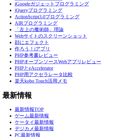
iGoogleガジェットプログラミング
jQueryプログラミング
ActionScript3.0プログラミング
AIRプログラミング
「左上の魔術師」理論
Webサイトのスクリーンショット
顔にエフェクト
作ろう！iアプリ
PHP参考書レビュー
PHPオープンソースWebアプリレビュー
PHPとeAccelerator
PHP用アクセラレータ比較
楽天kobo Touch活用メモ
最新情報
最新情報TOP
ゲーム最新情報
ケータイ最新情報
デジカメ最新情報
PC最新情報