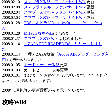
2008.02.10
スマブラX攻略＋ファンサイトWiki
更新
2008.02.08
スマブラX攻略＋ファンサイトWiki
更新
2008.02.04
スマブラX攻略＋ファンサイトWiki
更新
2008.02.03
スマブラX攻略＋ファンサイトWiki
更新
2008.01.28
TBS「オビラジR」に出演しました！…たぶ
ん…
2008.01.28
MHP2G攻略Wiki
はじめました
2008.01.27
スマブラX攻略Wiki
はじめました
2008.01.14
「ZAPA PDF READER DS」リリースしまし
た！
2008.01.14 管理人ZAPA執筆「
Adobe AIRプログラミング入
門
」が発売されました！
2008.01.05
カードヒーロー攻略
更新
2008.01.03 カードヒーロー攻略更新
2008.01.01 あけましておめでとうございます。本年も何卒
よろしくお願いいたします。
2008年1月以降の更新履歴のみ表示しています。
攻略Wiki