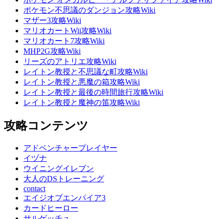
ポケモン不思議のダンジョン攻略Wiki
マザー3攻略Wiki
マリオカートWii攻略Wiki
マリオカート7攻略Wiki
MHP2G攻略Wiki
リーズのアトリエ攻略Wiki
レイトン教授と不思議な町攻略Wiki
レイトン教授と悪魔の箱攻略Wiki
レイトン教授と最後の時間旅行攻略Wiki
レイトン教授と魔神の笛攻略Wiki
攻略コンテンツ
アドベンチャープレイヤー
イヅナ
ウイニングイレブン
大人のDSトレーニング
contact
エイジオブエンパイア3
カードヒーロー
サルゲッチュ