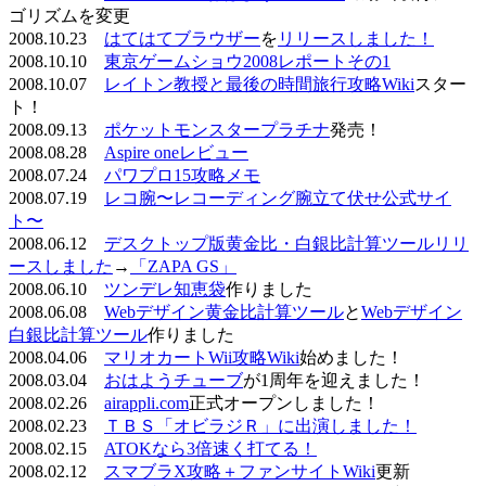
ゴリズムを変更
2008.10.23
はてはてブラウザー
を
リリースしました！
2008.10.10
東京ゲームショウ2008レポートその1
2008.10.07
レイトン教授と最後の時間旅行攻略Wiki
スター
ト！
2008.09.13
ポケットモンスタープラチナ
発売！
2008.08.28
Aspire oneレビュー
2008.07.24
パワプロ15攻略メモ
2008.07.19
レコ腕〜レコーディング腕立て伏せ公式サイ
ト〜
2008.06.12
デスクトップ版黄金比・白銀比計算ツールリリ
ースしました
→
「ZAPA GS」
2008.06.10
ツンデレ知恵袋
作りました
2008.06.08
Webデザイン黄金比計算ツール
と
Webデザイン
白銀比計算ツール
作りました
2008.04.06
マリオカートWii攻略Wiki
始めました！
2008.03.04
おはようチューブ
が1周年を迎えました！
2008.02.26
airappli.com
正式オープンしました！
2008.02.23
ＴＢＳ「オビラジＲ」に出演しました！
2008.02.15
ATOKなら3倍速く打てる！
2008.02.12
スマブラX攻略＋ファンサイトWiki
更新