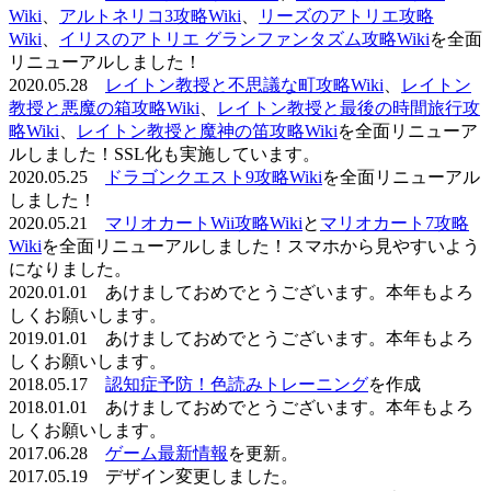
Wiki
、
アルトネリコ3攻略Wiki
、
リーズのアトリエ攻略
Wiki
、
イリスのアトリエ グランファンタズム攻略Wiki
を全面
リニューアルしました！
2020.05.28
レイトン教授と不思議な町攻略Wiki
、
レイトン
教授と悪魔の箱攻略Wiki
、
レイトン教授と最後の時間旅行攻
略Wiki
、
レイトン教授と魔神の笛攻略Wiki
を全面リニューア
ルしました！SSL化も実施しています。
2020.05.25
ドラゴンクエスト9攻略Wiki
を全面リニューアル
しました！
2020.05.21
マリオカートWii攻略Wiki
と
マリオカート7攻略
Wiki
を全面リニューアルしました！スマホから見やすいよう
になりました。
2020.01.01 あけましておめでとうございます。本年もよろ
しくお願いします。
2019.01.01 あけましておめでとうございます。本年もよろ
しくお願いします。
2018.05.17
認知症予防！色読みトレーニング
を作成
2018.01.01 あけましておめでとうございます。本年もよろ
しくお願いします。
2017.06.28
ゲーム最新情報
を更新。
2017.05.19 デザイン変更しました。