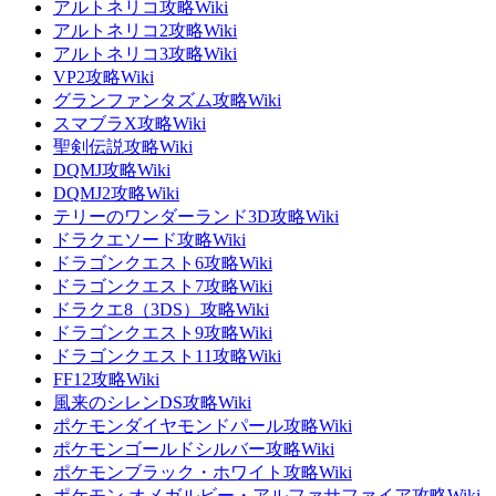
アルトネリコ攻略Wiki
アルトネリコ2攻略Wiki
アルトネリコ3攻略Wiki
VP2攻略Wiki
グランファンタズム攻略Wiki
スマブラX攻略Wiki
聖剣伝説攻略Wiki
DQMJ攻略Wiki
DQMJ2攻略Wiki
テリーのワンダーランド3D攻略Wiki
ドラクエソード攻略Wiki
ドラゴンクエスト6攻略Wiki
ドラゴンクエスト7攻略Wiki
ドラクエ8（3DS）攻略Wiki
ドラゴンクエスト9攻略Wiki
ドラゴンクエスト11攻略Wiki
FF12攻略Wiki
風来のシレンDS攻略Wiki
ポケモンダイヤモンドパール攻略Wiki
ポケモンゴールドシルバー攻略Wiki
ポケモンブラック・ホワイト攻略Wiki
ポケモン オメガルビー・アルファサファイア攻略Wiki