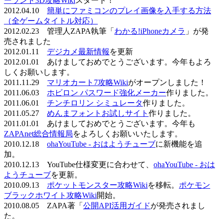
ーランド3D攻略Wiki
スタート！
2012.04.10
簡単にファミコンのプレイ画像を入手する方法
（全ゲームタイトル対応）
2012.02.23 管理人ZAPA執筆「
わかる!iPhoneカメラ
」が発
売されました
2012.01.11
デジカメ最新情報
を更新
2012.01.01 あけましておめでとうございます。今年もよろ
しくお願いします。
2011.11.29
マリオカート7攻略Wiki
がオープンしました！
2011.06.03
ホビロン パスワード強化メーカー
作りました。
2011.06.01
チンチロリン シミュレータ
作りました。
2011.05.27
めんまフォントお試しサイト
作りました。
2011.01.01 あけましておめでとうございます。今年も
ZAPAnet総合情報局
をよろしくお願いいたします。
2010.12.18
ohaYouTube - おはようチューブ
に新機能を追
加。
2010.12.13 YouTube仕様変更に合わせて、
ohaYouTube - おは
ようチューブ
を更新。
2010.09.13
ポケットモンスター攻略Wiki
を移転。
ポケモン
ブラックホワイト攻略Wiki
開始。
2010.08.05 ZAPA著「
公開API活用ガイド
が発売されまし
た。