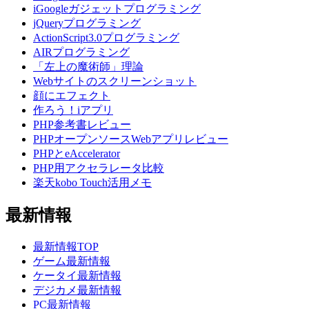
iGoogleガジェットプログラミング
jQueryプログラミング
ActionScript3.0プログラミング
AIRプログラミング
「左上の魔術師」理論
Webサイトのスクリーンショット
顔にエフェクト
作ろう！iアプリ
PHP参考書レビュー
PHPオープンソースWebアプリレビュー
PHPとeAccelerator
PHP用アクセラレータ比較
楽天kobo Touch活用メモ
最新情報
最新情報TOP
ゲーム最新情報
ケータイ最新情報
デジカメ最新情報
PC最新情報