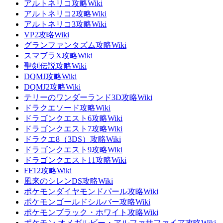
アルトネリコ攻略Wiki
アルトネリコ2攻略Wiki
アルトネリコ3攻略Wiki
VP2攻略Wiki
グランファンタズム攻略Wiki
スマブラX攻略Wiki
聖剣伝説攻略Wiki
DQMJ攻略Wiki
DQMJ2攻略Wiki
テリーのワンダーランド3D攻略Wiki
ドラクエソード攻略Wiki
ドラゴンクエスト6攻略Wiki
ドラゴンクエスト7攻略Wiki
ドラクエ8（3DS）攻略Wiki
ドラゴンクエスト9攻略Wiki
ドラゴンクエスト11攻略Wiki
FF12攻略Wiki
風来のシレンDS攻略Wiki
ポケモンダイヤモンドパール攻略Wiki
ポケモンゴールドシルバー攻略Wiki
ポケモンブラック・ホワイト攻略Wiki
ポケモン オメガルビー・アルファサファイア攻略Wiki