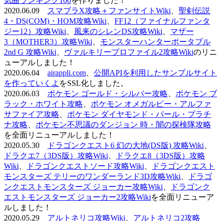
気曲ランキング100
を作りました！
2020.06.09
スマブラX攻略＋ファンサイトWiki
、
聖剣伝説
4・DS(COM)・HOM攻略Wiki
、
FF12（ファイナルファンタ
ジー12）攻略Wiki
、
風来のシレンDS攻略Wiki
、
マザー
3（MOTHER3）攻略Wiki
、
モンスターハンターポータブル
2nd G 攻略Wiki
、
ヴァルキリープロファイル2攻略Wiki
のリニ
ューアルしました！
2020.06.04
airappli.com
、
公開APIを利用したサンプルサイト
を作っていくよ
をSSL化しました。
2020.06.03
ポケモン ゴールド・シルバー攻略
、
ポケモン ブ
ラック・ホワイト攻略
、
ポケモン オメガルビー・アルファ
サファイア攻略
、
ポケモン ダイヤモンド・パール・プラチ
ナ攻略
、
ポケモン不思議のダンジョン 時・闇の探検隊攻略
を全面リニューアルしました！
2020.05.30
ドラゴンクエスト6 幻の大地(DS版) 攻略Wiki
、
ドラクエ7（3DS版）攻略Wiki
、
ドラクエ8（3DS版）攻略
Wiki
、
ドラゴンクエストソード攻略Wiki
、
ドラゴンクエスト
モンスターズ テリーのワンダーランド3D攻略Wiki
、
ドラゴ
ンクエストモンスターズ ジョーカー攻略Wiki
、
ドラゴンク
エストモンスターズ ジョーカー2攻略Wiki
を全面リニューア
ルしました！
2020.05.29
アルトネリコ攻略Wiki
、
アルトネリコ2攻略