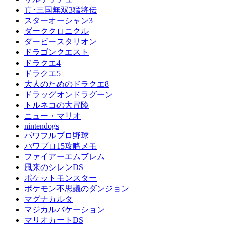
真･三国無双3猛将伝
スターオーシャン3
ダーククロニクル
ダービースタリオン
ドラゴンクエスト
ドラクエ4
ドラクエ5
大人のためのドラクエ8
ドラッグオンドラグーン
トルネコの大冒険
ニュー・マリオ
nintendogs
パワフルプロ野球
パワプロ15攻略メモ
ファイアーエムブレム
風来のシレンDS
ポケットモンスター
ポケモン不思議のダンジョン
マグナカルタ
マジカルバケーション
マリオカートDS