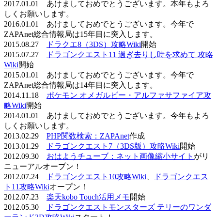
2017.01.01 あけましておめでとうございます。本年もよろ
しくお願いします。
2016.01.01 あけましておめでとうございます。今年で
ZAPAnet総合情報局は15年目に突入します。
2015.08.27
ドラクエ8（3DS）攻略Wiki
開始
2015.07.27
ドラゴンクエスト11 過ぎ去りし時を求めて 攻略
Wiki
開始
2015.01.01 あけましておめでとうございます。今年で
ZAPAnet総合情報局は14年目に突入します。
2014.11.18
ポケモン オメガルビー・アルファサファイア攻
略Wiki
開始
2014.01.01 あけましておめでとうございます。今年もよろ
しくお願いします。
2013.02.29
PHP関数検索：ZAPAnet
作成
2013.01.29
ドラゴンクエスト7（3DS版）攻略Wiki
開始
2012.09.30
おはようチューブ：ネット画像縮小サイト
がリ
ニューアルオープン！
2012.07.24
ドラゴンクエスト10攻略Wiki
、
ドラゴンクエス
ト11攻略Wiki
オープン！
2012.07.23
楽天kobo Touch活用メモ
開始
2012.05.30
ドラゴンクエストモンスターズ テリーのワンダ