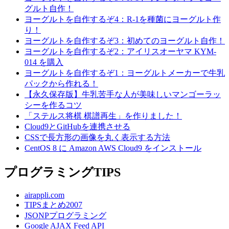
グルト自作！
ヨーグルトを自作するぞ4：R-1を種菌にヨーグルト作
り！
ヨーグルトを自作するぞ3：初めてのヨーグルト自作！
ヨーグルトを自作するぞ2：アイリスオーヤマ KYM-
014 を購入
ヨーグルトを自作するぞ1：ヨーグルトメーカーで牛乳
パックから作れる！
【永久保存版】牛乳苦手な人が美味しいマンゴーラッ
シーを作るコツ
「ステルス将棋 棋譜再生」を作りました！
Cloud9とGitHubを連携させる
CSSで長方形の画像を丸く表示する方法
CentOS 8 に Amazon AWS Cloud9 をインストール
プログラミングTIPS
airappli.com
TIPSまとめ2007
JSONPプログラミング
Google AJAX Feed API