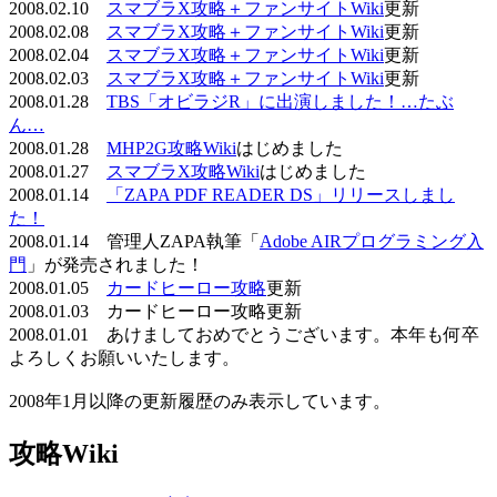
2008.02.10
スマブラX攻略＋ファンサイトWiki
更新
2008.02.08
スマブラX攻略＋ファンサイトWiki
更新
2008.02.04
スマブラX攻略＋ファンサイトWiki
更新
2008.02.03
スマブラX攻略＋ファンサイトWiki
更新
2008.01.28
TBS「オビラジR」に出演しました！…たぶ
ん…
2008.01.28
MHP2G攻略Wiki
はじめました
2008.01.27
スマブラX攻略Wiki
はじめました
2008.01.14
「ZAPA PDF READER DS」リリースしまし
た！
2008.01.14 管理人ZAPA執筆「
Adobe AIRプログラミング入
門
」が発売されました！
2008.01.05
カードヒーロー攻略
更新
2008.01.03 カードヒーロー攻略更新
2008.01.01 あけましておめでとうございます。本年も何卒
よろしくお願いいたします。
2008年1月以降の更新履歴のみ表示しています。
攻略Wiki