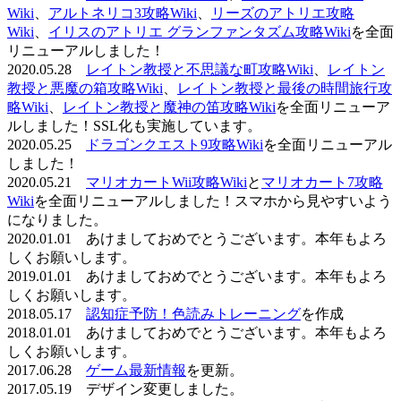
Wiki
、
アルトネリコ3攻略Wiki
、
リーズのアトリエ攻略
Wiki
、
イリスのアトリエ グランファンタズム攻略Wiki
を全面
リニューアルしました！
2020.05.28
レイトン教授と不思議な町攻略Wiki
、
レイトン
教授と悪魔の箱攻略Wiki
、
レイトン教授と最後の時間旅行攻
略Wiki
、
レイトン教授と魔神の笛攻略Wiki
を全面リニューア
ルしました！SSL化も実施しています。
2020.05.25
ドラゴンクエスト9攻略Wiki
を全面リニューアル
しました！
2020.05.21
マリオカートWii攻略Wiki
と
マリオカート7攻略
Wiki
を全面リニューアルしました！スマホから見やすいよう
になりました。
2020.01.01 あけましておめでとうございます。本年もよろ
しくお願いします。
2019.01.01 あけましておめでとうございます。本年もよろ
しくお願いします。
2018.05.17
認知症予防！色読みトレーニング
を作成
2018.01.01 あけましておめでとうございます。本年もよろ
しくお願いします。
2017.06.28
ゲーム最新情報
を更新。
2017.05.19 デザイン変更しました。