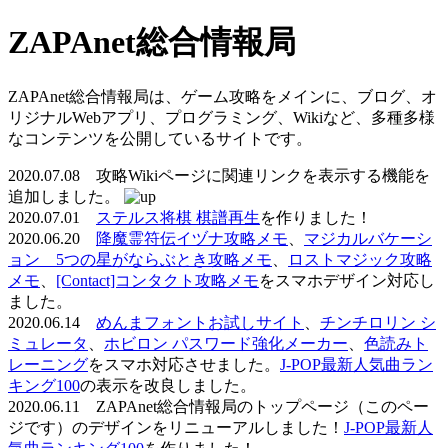
ZAPAnet総合情報局
ZAPAnet総合情報局は、ゲーム攻略をメインに、ブログ、オ
リジナルWebアプリ、プログラミング、Wikiなど、多種多様
なコンテンツを公開しているサイトです。
2020.07.08 攻略Wikiページに関連リンクを表示する機能を
追加しました。
2020.07.01
ステルス将棋 棋譜再生
を作りました！
2020.06.20
降魔霊符伝イヅナ攻略メモ
、
マジカルバケーシ
ョン 5つの星がならぶとき攻略メモ
、
ロストマジック攻略
メモ
、
[Contact]コンタクト攻略メモ
をスマホデザイン対応し
ました。
2020.06.14
めんまフォントお試しサイト
、
チンチロリン シ
ミュレータ
、
ホビロン パスワード強化メーカー
、
色読みト
レーニング
をスマホ対応させました。
J-POP最新人気曲ラン
キング100
の表示を改良しました。
2020.06.11 ZAPAnet総合情報局のトップページ（このペー
ジです）のデザインをリニューアルしました！
J-POP最新人