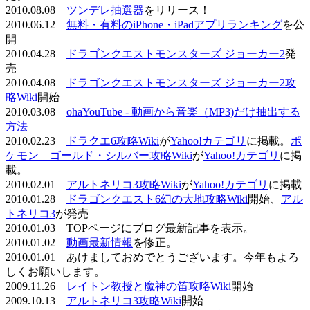
2010.08.08
ツンデレ抽選器
をリリース！
2010.06.12
無料・有料のiPhone・iPadアプリランキング
を公
開
2010.04.28
ドラゴンクエストモンスターズ ジョーカー2
発
売
2010.04.08
ドラゴンクエストモンスターズ ジョーカー2攻
略Wiki
開始
2010.03.08
ohaYouTube - 動画から音楽（MP3)だけ抽出する
方法
2010.02.23
ドラクエ6攻略Wiki
が
Yahoo!カテゴリ
に掲載。
ポ
ケモン ゴールド・シルバー攻略Wiki
が
Yahoo!カテゴリ
に掲
載。
2010.02.01
アルトネリコ3攻略Wiki
が
Yahoo!カテゴリ
に掲載
2010.01.28
ドラゴンクエスト6幻の大地攻略Wiki
開始、
アル
トネリコ3
が発売
2010.01.03 TOPページにブログ最新記事を表示。
2010.01.02
動画最新情報
を修正。
2010.01.01 あけましておめでとうございます。今年もよろ
しくお願いします。
2009.11.26
レイトン教授と魔神の笛攻略Wiki
開始
2009.10.13
アルトネリコ3攻略Wiki
開始