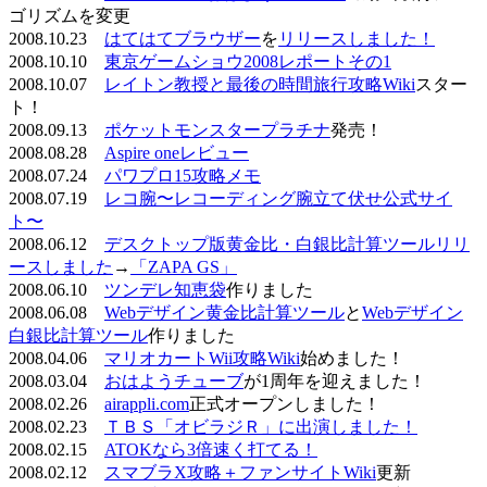
ゴリズムを変更
2008.10.23
はてはてブラウザー
を
リリースしました！
2008.10.10
東京ゲームショウ2008レポートその1
2008.10.07
レイトン教授と最後の時間旅行攻略Wiki
スター
ト！
2008.09.13
ポケットモンスタープラチナ
発売！
2008.08.28
Aspire oneレビュー
2008.07.24
パワプロ15攻略メモ
2008.07.19
レコ腕〜レコーディング腕立て伏せ公式サイ
ト〜
2008.06.12
デスクトップ版黄金比・白銀比計算ツールリリ
ースしました
→
「ZAPA GS」
2008.06.10
ツンデレ知恵袋
作りました
2008.06.08
Webデザイン黄金比計算ツール
と
Webデザイン
白銀比計算ツール
作りました
2008.04.06
マリオカートWii攻略Wiki
始めました！
2008.03.04
おはようチューブ
が1周年を迎えました！
2008.02.26
airappli.com
正式オープンしました！
2008.02.23
ＴＢＳ「オビラジＲ」に出演しました！
2008.02.15
ATOKなら3倍速く打てる！
2008.02.12
スマブラX攻略＋ファンサイトWiki
更新