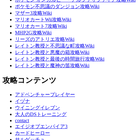
ポケモン不思議のダンジョン攻略Wiki
マザー3攻略Wiki
マリオカートWii攻略Wiki
マリオカート7攻略Wiki
MHP2G攻略Wiki
リーズのアトリエ攻略Wiki
レイトン教授と不思議な町攻略Wiki
レイトン教授と悪魔の箱攻略Wiki
レイトン教授と最後の時間旅行攻略Wiki
レイトン教授と魔神の笛攻略Wiki
攻略コンテンツ
アドベンチャープレイヤー
イヅナ
ウイニングイレブン
大人のDSトレーニング
contact
エイジオブエンパイア3
カードヒーロー
サルゲッチュ