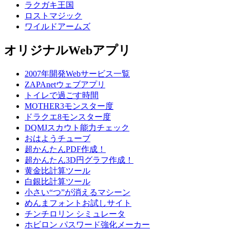
ラクガキ王国
ロストマジック
ワイルドアームズ
オリジナルWebアプリ
2007年開発Webサービス一覧
ZAPAnetウェブアプリ
トイレで過ごす時間
MOTHER3モンスター度
ドラクエ8モンスター度
DQMJスカウト能力チェック
おはようチューブ
超かんたんPDF作成！
超かんたん3D円グラフ作成！
黄金比計算ツール
白銀比計算ツール
小さい“つ”が消えるマシーン
めんまフォントお試しサイト
チンチロリン シミュレータ
ホビロン パスワード強化メーカー