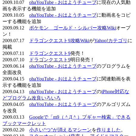
2009.10.07
ohaYouTube - おはようチューブ
に現在の人気動
画を表示する機能を追加
2009.10.05
ohaYouTube - おはようチューブ
に動画名をコピ
ーする機能を追加
2009.09.12
ポケモン ゴールド・シルバー攻略Wiki
オープ
ン！
2009.07.17
ドラゴンクエスト9攻略Wiki
が
Yahoo!カテゴリ
に
掲載
2009.07.11
ドラゴンクエスト9
発売！
2009.07.10
ドラゴンクエスト9
明日発売！
2009.06.14
ohaYouTube - おはようチューブ
のプログラムを
全面改良
2009.04.15
ohaYouTube - おはようチューブ
に関連動画を表
示する機能を追加
2009.04.13
ohaYouTube - おはようチューブ
の
iPhone対応な
どプログラム改良いろいろ
2009.04.05
ohaYouTube - おはようチューブ
のアルゴリズム
を改良
2009.03.13
Googleで「m9（＾Д＾）プギャー検索」できる
ブックマークレット
2009.02.20
小さい“つ”が消えるマシーン
を
作りました
。