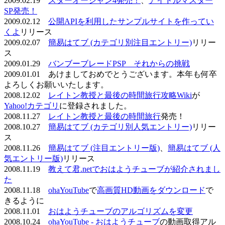
2009.02.19
スターオーシャン4発売！
、
アイドルマスター
SP発売！
2009.02.12
公開APIを利用したサンプルサイトを作ってい
くよ
リリース
2009.02.07
簡易はてブ (カテゴリ別注目エントリー)
リリー
ス
2009.01.29
バンブーブレードPSP それからの挑戦
2009.01.01 あけましておめでとうございます。本年も何卒
よろしくお願いいたします。
2008.12.02
レイトン教授と最後の時間旅行攻略Wiki
が
Yahoo!カテゴリ
に登録されました。
2008.11.27
レイトン教授と最後の時間旅行
発売！
2008.10.27
簡易はてブ (カテゴリ別人気エントリー)
リリー
ス
2008.11.26
簡易はてブ (注目エントリー版)
、
簡易はてブ (人
気エントリー版)
リリース
2008.11.19
教えて君.netでおはようチューブが紹介されまし
た
2008.11.18
ohaYouTube
で
高画質HD動画をダウンロード
で
きるように
2008.11.01
おはようチューブのアルゴリズムを変更
2008.10.24
ohaYouTube - おはようチューブ
の動画取得アル