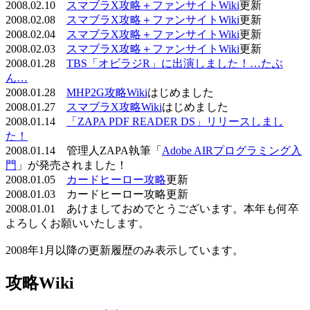
2008.02.10
スマブラX攻略＋ファンサイトWiki
更新
2008.02.08
スマブラX攻略＋ファンサイトWiki
更新
2008.02.04
スマブラX攻略＋ファンサイトWiki
更新
2008.02.03
スマブラX攻略＋ファンサイトWiki
更新
2008.01.28
TBS「オビラジR」に出演しました！…たぶ
ん…
2008.01.28
MHP2G攻略Wiki
はじめました
2008.01.27
スマブラX攻略Wiki
はじめました
2008.01.14
「ZAPA PDF READER DS」リリースしまし
た！
2008.01.14 管理人ZAPA執筆「
Adobe AIRプログラミング入
門
」が発売されました！
2008.01.05
カードヒーロー攻略
更新
2008.01.03 カードヒーロー攻略更新
2008.01.01 あけましておめでとうございます。本年も何卒
よろしくお願いいたします。
2008年1月以降の更新履歴のみ表示しています。
攻略Wiki