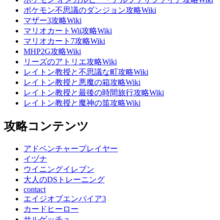
ポケモン不思議のダンジョン攻略Wiki
マザー3攻略Wiki
マリオカートWii攻略Wiki
マリオカート7攻略Wiki
MHP2G攻略Wiki
リーズのアトリエ攻略Wiki
レイトン教授と不思議な町攻略Wiki
レイトン教授と悪魔の箱攻略Wiki
レイトン教授と最後の時間旅行攻略Wiki
レイトン教授と魔神の笛攻略Wiki
攻略コンテンツ
アドベンチャープレイヤー
イヅナ
ウイニングイレブン
大人のDSトレーニング
contact
エイジオブエンパイア3
カードヒーロー
サルゲッチュ