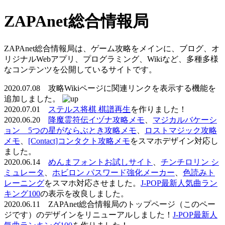
ZAPAnet総合情報局
ZAPAnet総合情報局は、ゲーム攻略をメインに、ブログ、オ
リジナルWebアプリ、プログラミング、Wikiなど、多種多様
なコンテンツを公開しているサイトです。
2020.07.08 攻略Wikiページに関連リンクを表示する機能を
追加しました。
2020.07.01
ステルス将棋 棋譜再生
を作りました！
2020.06.20
降魔霊符伝イヅナ攻略メモ
、
マジカルバケーシ
ョン 5つの星がならぶとき攻略メモ
、
ロストマジック攻略
メモ
、
[Contact]コンタクト攻略メモ
をスマホデザイン対応し
ました。
2020.06.14
めんまフォントお試しサイト
、
チンチロリン シ
ミュレータ
、
ホビロン パスワード強化メーカー
、
色読みト
レーニング
をスマホ対応させました。
J-POP最新人気曲ラン
キング100
の表示を改良しました。
2020.06.11 ZAPAnet総合情報局のトップページ（このペー
ジです）のデザインをリニューアルしました！
J-POP最新人