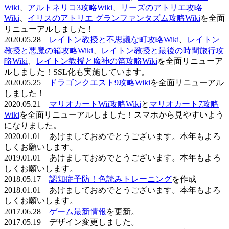
Wiki
、
アルトネリコ3攻略Wiki
、
リーズのアトリエ攻略
Wiki
、
イリスのアトリエ グランファンタズム攻略Wiki
を全面
リニューアルしました！
2020.05.28
レイトン教授と不思議な町攻略Wiki
、
レイトン
教授と悪魔の箱攻略Wiki
、
レイトン教授と最後の時間旅行攻
略Wiki
、
レイトン教授と魔神の笛攻略Wiki
を全面リニューア
ルしました！SSL化も実施しています。
2020.05.25
ドラゴンクエスト9攻略Wiki
を全面リニューアル
しました！
2020.05.21
マリオカートWii攻略Wiki
と
マリオカート7攻略
Wiki
を全面リニューアルしました！スマホから見やすいよう
になりました。
2020.01.01 あけましておめでとうございます。本年もよろ
しくお願いします。
2019.01.01 あけましておめでとうございます。本年もよろ
しくお願いします。
2018.05.17
認知症予防！色読みトレーニング
を作成
2018.01.01 あけましておめでとうございます。本年もよろ
しくお願いします。
2017.06.28
ゲーム最新情報
を更新。
2017.05.19 デザイン変更しました。