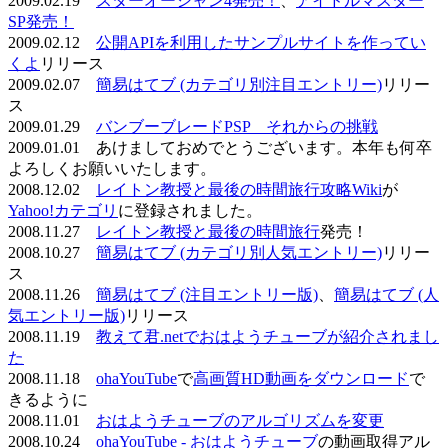
2009.02.19
スターオーシャン4発売！
、
アイドルマスター
SP発売！
2009.02.12
公開APIを利用したサンプルサイトを作ってい
くよ
リリース
2009.02.07
簡易はてブ (カテゴリ別注目エントリー)
リリー
ス
2009.01.29
バンブーブレードPSP それからの挑戦
2009.01.01 あけましておめでとうございます。本年も何卒
よろしくお願いいたします。
2008.12.02
レイトン教授と最後の時間旅行攻略Wiki
が
Yahoo!カテゴリ
に登録されました。
2008.11.27
レイトン教授と最後の時間旅行
発売！
2008.10.27
簡易はてブ (カテゴリ別人気エントリー)
リリー
ス
2008.11.26
簡易はてブ (注目エントリー版)
、
簡易はてブ (人
気エントリー版)
リリース
2008.11.19
教えて君.netでおはようチューブが紹介されまし
た
2008.11.18
ohaYouTube
で
高画質HD動画をダウンロード
で
きるように
2008.11.01
おはようチューブのアルゴリズムを変更
2008.10.24
ohaYouTube - おはようチューブ
の動画取得アル