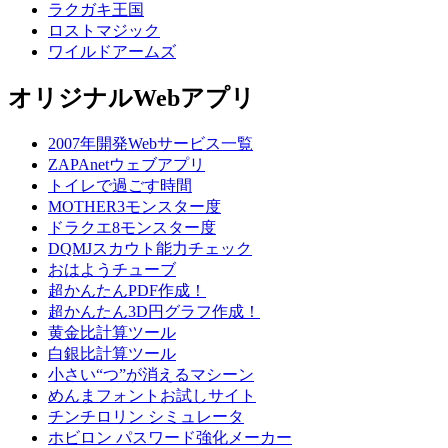
ラクガキ王国
ロストマジック
ワイルドアームズ
オリジナルWebアプリ
2007年開発Webサービス一覧
ZAPAnetウェブアプリ
トイレで過ごす時間
MOTHER3モンスター度
ドラクエ8モンスター度
DQMJスカウト能力チェック
おはようチューブ
超かんたんPDF作成！
超かんたん3D円グラフ作成！
黄金比計算ツール
白銀比計算ツール
小さい“つ”が消えるマシーン
めんまフォントお試しサイト
チンチロリン シミュレータ
ホビロン パスワード強化メーカー