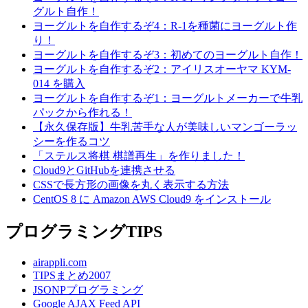
グルト自作！
ヨーグルトを自作するぞ4：R-1を種菌にヨーグルト作
り！
ヨーグルトを自作するぞ3：初めてのヨーグルト自作！
ヨーグルトを自作するぞ2：アイリスオーヤマ KYM-
014 を購入
ヨーグルトを自作するぞ1：ヨーグルトメーカーで牛乳
パックから作れる！
【永久保存版】牛乳苦手な人が美味しいマンゴーラッ
シーを作るコツ
「ステルス将棋 棋譜再生」を作りました！
Cloud9とGitHubを連携させる
CSSで長方形の画像を丸く表示する方法
CentOS 8 に Amazon AWS Cloud9 をインストール
プログラミングTIPS
airappli.com
TIPSまとめ2007
JSONPプログラミング
Google AJAX Feed API