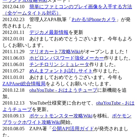
ーランド3D攻略Wiki
スタート！
2012.04.10
簡単にファミコンのプレイ画像を入手する方法
（全ゲームタイトル対応）
2012.02.23 管理人ZAPA執筆「
わかる!iPhoneカメラ
」が発
売されました
2012.01.11
デジカメ最新情報
を更新
2012.01.01 あけましておめでとうございます。今年もよろ
しくお願いします。
2011.11.29
マリオカート7攻略Wiki
がオープンしました！
2011.06.03
ホビロン パスワード強化メーカー
作りました。
2011.06.01
チンチロリン シミュレータ
作りました。
2011.05.27
めんまフォントお試しサイト
作りました。
2011.01.01 あけましておめでとうございます。今年も
ZAPAnet総合情報局
をよろしくお願いいたします。
2010.12.18
ohaYouTube - おはようチューブ
に新機能を追
加。
2010.12.13 YouTube仕様変更に合わせて、
ohaYouTube - おは
ようチューブ
を更新。
2010.09.13
ポケットモンスター攻略Wiki
を移転。
ポケモン
ブラックホワイト攻略Wiki
開始。
2010.08.05 ZAPA著「
公開API活用ガイド
が発売されまし
た。