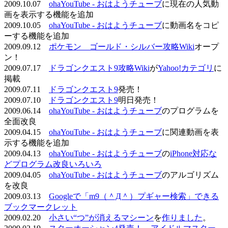
2009.10.07
ohaYouTube - おはようチューブ
に現在の人気動
画を表示する機能を追加
2009.10.05
ohaYouTube - おはようチューブ
に動画名をコピ
ーする機能を追加
2009.09.12
ポケモン ゴールド・シルバー攻略Wiki
オープ
ン！
2009.07.17
ドラゴンクエスト9攻略Wiki
が
Yahoo!カテゴリ
に
掲載
2009.07.11
ドラゴンクエスト9
発売！
2009.07.10
ドラゴンクエスト9
明日発売！
2009.06.14
ohaYouTube - おはようチューブ
のプログラムを
全面改良
2009.04.15
ohaYouTube - おはようチューブ
に関連動画を表
示する機能を追加
2009.04.13
ohaYouTube - おはようチューブ
の
iPhone対応な
どプログラム改良いろいろ
2009.04.05
ohaYouTube - おはようチューブ
のアルゴリズム
を改良
2009.03.13
Googleで「m9（＾Д＾）プギャー検索」できる
ブックマークレット
2009.02.20
小さい“つ”が消えるマシーン
を
作りました
。