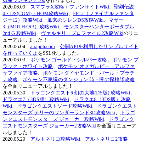
気曲ランキング100
を作りました！
2020.06.09
スマブラX攻略＋ファンサイトWiki
、
聖剣伝説
4・DS(COM)・HOM攻略Wiki
、
FF12（ファイナルファンタ
ジー12）攻略Wiki
、
風来のシレンDS攻略Wiki
、
マザー
3（MOTHER3）攻略Wiki
、
モンスターハンターポータブル
2nd G 攻略Wiki
、
ヴァルキリープロファイル2攻略Wiki
のリニ
ューアルしました！
2020.06.04
airappli.com
、
公開APIを利用したサンプルサイト
を作っていくよ
をSSL化しました。
2020.06.03
ポケモン ゴールド・シルバー攻略
、
ポケモン ブ
ラック・ホワイト攻略
、
ポケモン オメガルビー・アルファ
サファイア攻略
、
ポケモン ダイヤモンド・パール・プラチ
ナ攻略
、
ポケモン不思議のダンジョン 時・闇の探検隊攻略
を全面リニューアルしました！
2020.05.30
ドラゴンクエスト6 幻の大地(DS版) 攻略Wiki
、
ドラクエ7（3DS版）攻略Wiki
、
ドラクエ8（3DS版）攻略
Wiki
、
ドラゴンクエストソード攻略Wiki
、
ドラゴンクエスト
モンスターズ テリーのワンダーランド3D攻略Wiki
、
ドラゴ
ンクエストモンスターズ ジョーカー攻略Wiki
、
ドラゴンク
エストモンスターズ ジョーカー2攻略Wiki
を全面リニューア
ルしました！
2020.05.29
アルトネリコ攻略Wiki
、
アルトネリコ2攻略