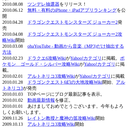
2010.08.08
ツンデレ抽選器
をリリース！
2010.06.12
無料・有料のiPhone・iPadアプリランキング
を公
開
2010.04.28
ドラゴンクエストモンスターズ ジョーカー2
発
売
2010.04.08
ドラゴンクエストモンスターズ ジョーカー2攻
略Wiki
開始
2010.03.08
ohaYouTube - 動画から音楽（MP3)だけ抽出する
方法
2010.02.23
ドラクエ6攻略Wiki
が
Yahoo!カテゴリ
に掲載。
ポ
ケモン ゴールド・シルバー攻略Wiki
が
Yahoo!カテゴリ
に掲
載。
2010.02.01
アルトネリコ3攻略Wiki
が
Yahoo!カテゴリ
に掲載
2010.01.28
ドラゴンクエスト6幻の大地攻略Wiki
開始、
アル
トネリコ3
が発売
2010.01.03 TOPページにブログ最新記事を表示。
2010.01.02
動画最新情報
を修正。
2010.01.01 あけましておめでとうございます。今年もよろ
しくお願いします。
2009.11.26
レイトン教授と魔神の笛攻略Wiki
開始
2009.10.13
アルトネリコ3攻略Wiki
開始