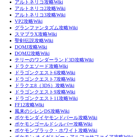
アルトネリコ攻略Wiki
アルトネリコ2攻略Wiki
アルトネリコ3攻略Wiki
VP2攻略Wiki
グランファンタズム攻略Wiki
スマブラX攻略Wiki
聖剣伝説攻略Wiki
DQMJ攻略Wiki
DQMJ2攻略Wiki
テリーのワンダーランド3D攻略Wiki
ドラクエソード攻略Wiki
ドラゴンクエスト6攻略Wiki
ドラゴンクエスト7攻略Wiki
ドラクエ8（3DS）攻略Wiki
ドラゴンクエスト9攻略Wiki
ドラゴンクエスト11攻略Wiki
FF12攻略Wiki
風来のシレンDS攻略Wiki
ポケモンダイヤモンドパール攻略Wiki
ポケモンゴールドシルバー攻略Wiki
ポケモンブラック・ホワイト攻略Wiki
ポケモン オメガルビー・アルファサファイア攻略Wiki