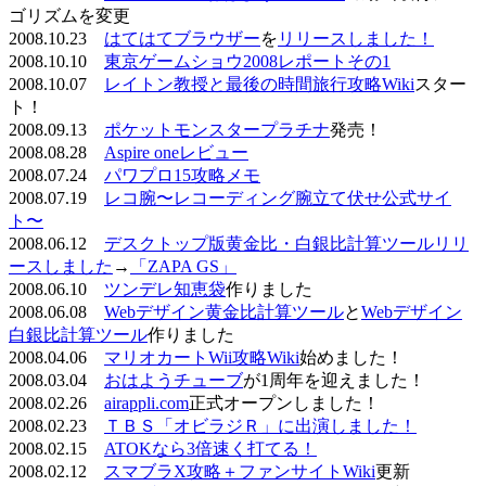
ゴリズムを変更
2008.10.23
はてはてブラウザー
を
リリースしました！
2008.10.10
東京ゲームショウ2008レポートその1
2008.10.07
レイトン教授と最後の時間旅行攻略Wiki
スター
ト！
2008.09.13
ポケットモンスタープラチナ
発売！
2008.08.28
Aspire oneレビュー
2008.07.24
パワプロ15攻略メモ
2008.07.19
レコ腕〜レコーディング腕立て伏せ公式サイ
ト〜
2008.06.12
デスクトップ版黄金比・白銀比計算ツールリリ
ースしました
→
「ZAPA GS」
2008.06.10
ツンデレ知恵袋
作りました
2008.06.08
Webデザイン黄金比計算ツール
と
Webデザイン
白銀比計算ツール
作りました
2008.04.06
マリオカートWii攻略Wiki
始めました！
2008.03.04
おはようチューブ
が1周年を迎えました！
2008.02.26
airappli.com
正式オープンしました！
2008.02.23
ＴＢＳ「オビラジＲ」に出演しました！
2008.02.15
ATOKなら3倍速く打てる！
2008.02.12
スマブラX攻略＋ファンサイトWiki
更新