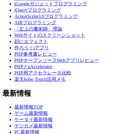
iGoogleガジェットプログラミング
jQueryプログラミング
ActionScript3.0プログラミング
AIRプログラミング
「左上の魔術師」理論
Webサイトのスクリーンショット
顔にエフェクト
作ろう！iアプリ
PHP参考書レビュー
PHPオープンソースWebアプリレビュー
PHPとeAccelerator
PHP用アクセラレータ比較
楽天kobo Touch活用メモ
最新情報
最新情報TOP
ゲーム最新情報
ケータイ最新情報
デジカメ最新情報
PC最新情報