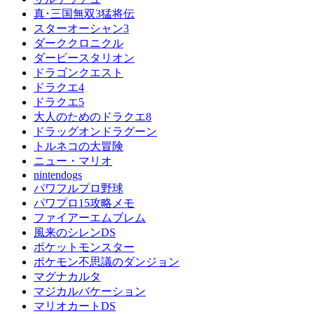
真･三国無双3猛将伝
スターオーシャン3
ダーククロニクル
ダービースタリオン
ドラゴンクエスト
ドラクエ4
ドラクエ5
大人のためのドラクエ8
ドラッグオンドラグーン
トルネコの大冒険
ニュー・マリオ
nintendogs
パワフルプロ野球
パワプロ15攻略メモ
ファイアーエムブレム
風来のシレンDS
ポケットモンスター
ポケモン不思議のダンジョン
マグナカルタ
マジカルバケーション
マリオカートDS