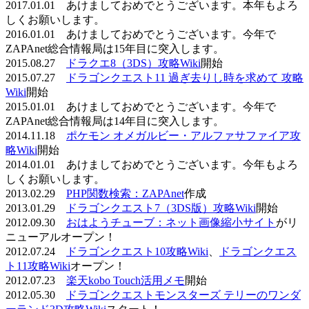
2017.01.01 あけましておめでとうございます。本年もよろ
しくお願いします。
2016.01.01 あけましておめでとうございます。今年で
ZAPAnet総合情報局は15年目に突入します。
2015.08.27
ドラクエ8（3DS）攻略Wiki
開始
2015.07.27
ドラゴンクエスト11 過ぎ去りし時を求めて 攻略
Wiki
開始
2015.01.01 あけましておめでとうございます。今年で
ZAPAnet総合情報局は14年目に突入します。
2014.11.18
ポケモン オメガルビー・アルファサファイア攻
略Wiki
開始
2014.01.01 あけましておめでとうございます。今年もよろ
しくお願いします。
2013.02.29
PHP関数検索：ZAPAnet
作成
2013.01.29
ドラゴンクエスト7（3DS版）攻略Wiki
開始
2012.09.30
おはようチューブ：ネット画像縮小サイト
がリ
ニューアルオープン！
2012.07.24
ドラゴンクエスト10攻略Wiki
、
ドラゴンクエス
ト11攻略Wiki
オープン！
2012.07.23
楽天kobo Touch活用メモ
開始
2012.05.30
ドラゴンクエストモンスターズ テリーのワンダ