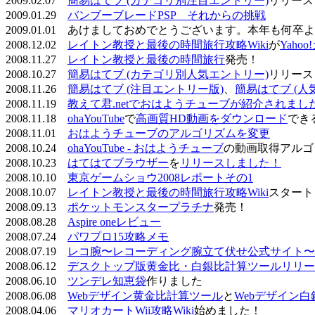
2009.02.07
簡易はてブ (カテゴリ別注目エントリー)
リリース
2009.01.29
バンブーブレードPSP それからの挑戦
2009.01.01 あけましておめでとうございます。本年も何
2008.12.02
レイトン教授と最後の時間旅行攻略Wiki
が
Yaho
2008.11.27
レイトン教授と最後の時間旅行
発売！
2008.10.27
簡易はてブ (カテゴリ別人気エントリー)
リリース
2008.11.26
簡易はてブ (注目エントリー版)
、
簡易はてブ (人
2008.11.19
教えて君.netでおはようチューブが紹介されまし
2008.11.18
ohaYouTube
で
高画質HD動画をダウンロード
でき
2008.11.01
おはようチューブのアルゴリズムを変更
2008.10.24
ohaYouTube - おはようチューブ
の動画取得アルゴ
2008.10.23
はてはてブラウザー
を
リリースしました！
2008.10.10
東京ゲームショウ2008レポートその1
2008.10.07
レイトン教授と最後の時間旅行攻略Wiki
スタート
2008.09.13
ポケットモンスタープラチナ
発売！
2008.08.28
Aspire oneレビュー
2008.07.24
パワプロ15攻略メモ
2008.07.19
レコ腕〜レコーディング腕立て伏せ公式サイト〜
2008.06.12
デスクトップ版黄金比・白銀比計算ツールリリー
2008.06.10
ツンデレ知恵袋
作りました
2008.06.08
Webデザイン黄金比計算ツール
と
Webデザイン
2008.04.06
マリオカートWii攻略Wiki
始めました！