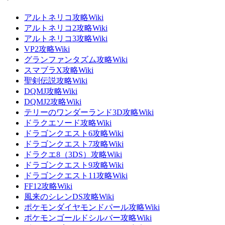
アルトネリコ攻略Wiki
アルトネリコ2攻略Wiki
アルトネリコ3攻略Wiki
VP2攻略Wiki
グランファンタズム攻略Wiki
スマブラX攻略Wiki
聖剣伝説攻略Wiki
DQMJ攻略Wiki
DQMJ2攻略Wiki
テリーのワンダーランド3D攻略Wiki
ドラクエソード攻略Wiki
ドラゴンクエスト6攻略Wiki
ドラゴンクエスト7攻略Wiki
ドラクエ8（3DS）攻略Wiki
ドラゴンクエスト9攻略Wiki
ドラゴンクエスト11攻略Wiki
FF12攻略Wiki
風来のシレンDS攻略Wiki
ポケモンダイヤモンドパール攻略Wiki
ポケモンゴールドシルバー攻略Wiki