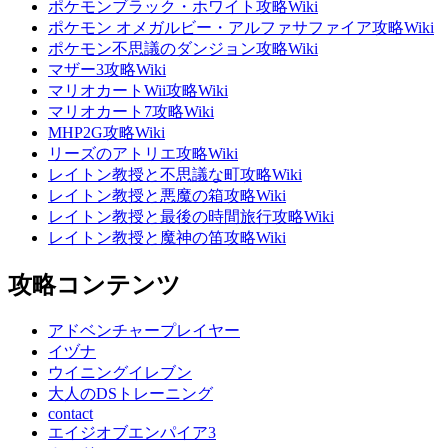
ポケモンブラック・ホワイト攻略Wiki
ポケモン オメガルビー・アルファサファイア攻略Wiki
ポケモン不思議のダンジョン攻略Wiki
マザー3攻略Wiki
マリオカートWii攻略Wiki
マリオカート7攻略Wiki
MHP2G攻略Wiki
リーズのアトリエ攻略Wiki
レイトン教授と不思議な町攻略Wiki
レイトン教授と悪魔の箱攻略Wiki
レイトン教授と最後の時間旅行攻略Wiki
レイトン教授と魔神の笛攻略Wiki
攻略コンテンツ
アドベンチャープレイヤー
イヅナ
ウイニングイレブン
大人のDSトレーニング
contact
エイジオブエンパイア3