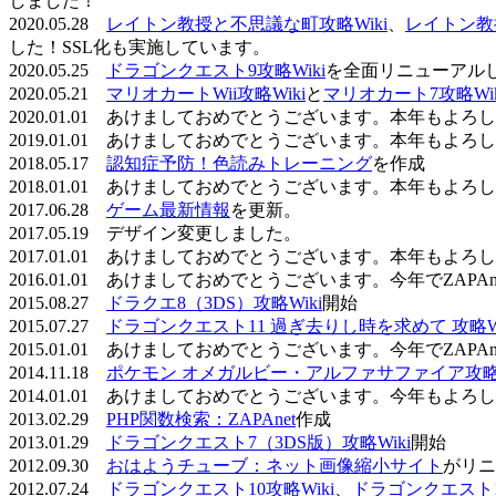
しました！
2020.05.28
レイトン教授と不思議な町攻略Wiki
、
レイトン教
した！SSL化も実施しています。
2020.05.25
ドラゴンクエスト9攻略Wiki
を全面リニューアル
2020.05.21
マリオカートWii攻略Wiki
と
マリオカート7攻略Wik
2020.01.01 あけましておめでとうございます。本年もよ
2019.01.01 あけましておめでとうございます。本年もよ
2018.05.17
認知症予防！色読みトレーニング
を作成
2018.01.01 あけましておめでとうございます。本年もよ
2017.06.28
ゲーム最新情報
を更新。
2017.05.19 デザイン変更しました。
2017.01.01 あけましておめでとうございます。本年もよ
2016.01.01 あけましておめでとうございます。今年でZAP
2015.08.27
ドラクエ8（3DS）攻略Wiki
開始
2015.07.27
ドラゴンクエスト11 過ぎ去りし時を求めて 攻略Wi
2015.01.01 あけましておめでとうございます。今年でZAP
2014.11.18
ポケモン オメガルビー・アルファサファイア攻略W
2014.01.01 あけましておめでとうございます。今年もよ
2013.02.29
PHP関数検索：ZAPAnet
作成
2013.01.29
ドラゴンクエスト7（3DS版）攻略Wiki
開始
2012.09.30
おはようチューブ：ネット画像縮小サイト
がリニ
2012.07.24
ドラゴンクエスト10攻略Wiki
、
ドラゴンクエスト11