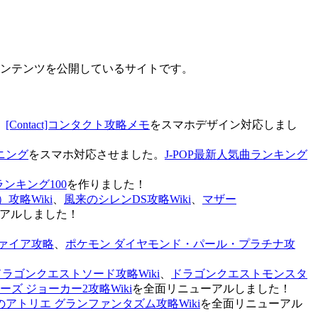
なコンテンツを公開しているサイトです。
、
[Contact]コンタクト攻略メモ
をスマホデザイン対応しまし
ニング
をスマホ対応させました。
J-POP最新人気曲ランキング
ランキング100
を作りました！
攻略Wiki
、
風来のシレンDS攻略Wiki
、
マザー
アルしました！
ァイア攻略
、
ポケモン ダイヤモンド・パール・プラチナ攻
ドラゴンクエストソード攻略Wiki
、
ドラゴンクエストモンスタ
ズ ジョーカー2攻略Wiki
を全面リニューアルしました！
のアトリエ グランファンタズム攻略Wiki
を全面リニューアル