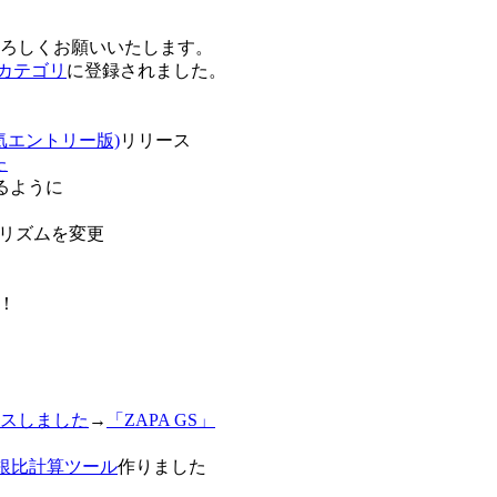
卒よろしくお願いいたします。
o!カテゴリ
に登録されました。
気エントリー版)
リリース
た
るように
リズムを変更
！
スしました
→
「ZAPA GS」
白銀比計算ツール
作りました