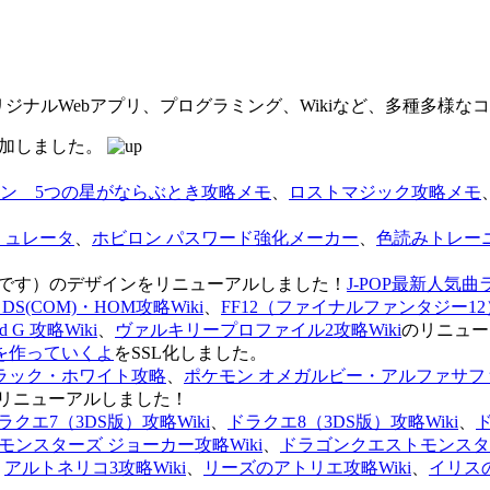
オリジナルWebアプリ、プログラミング、Wikiなど、多種多様
を追加しました。
ン 5つの星がならぶとき攻略メモ
、
ロストマジック攻略メモ
ミュレータ
、
ホビロン パスワード強化メーカー
、
色読みトレー
のページです）のデザインをリニューアルしました！
J-POP最新人気曲
S(COM)・HOM攻略Wiki
、
FF12（ファイナルファンタジー12）
G 攻略Wiki
、
ヴァルキリープロファイル2攻略Wiki
のリニュー
を作っていくよ
をSSL化しました。
ラック・ホワイト攻略
、
ポケモン オメガルビー・アルファサフ
リニューアルしました！
ラクエ7（3DS版）攻略Wiki
、
ドラクエ8（3DS版）攻略Wiki
、
ンスターズ ジョーカー攻略Wiki
、
ドラゴンクエストモンスター
、
アルトネリコ3攻略Wiki
、
リーズのアトリエ攻略Wiki
、
イリス