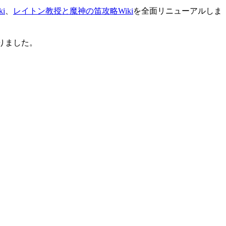
i
、
レイトン教授と魔神の笛攻略Wiki
を全面リニューアルしま
りました。