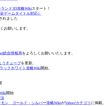
ンド3D攻略Wiki
スタート！
全ゲームタイトル対応）
されました
ろしくお願いします。
net総合情報局
をよろしくお願いいたします。
 おはようチューブ
を更新。
ラックホワイト攻略Wiki
開始。
。
開
ki
開始
方法
ケモン ゴールド・シルバー攻略Wiki
が
Yahoo!カテゴリ
に掲載。