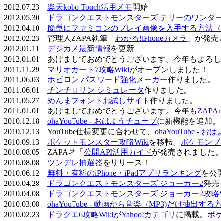
2012.07.23
楽天kobo Touch活用メモ
開始
2012.05.30
ドラゴンクエストモンスターズ テリーのワンダーラ
2012.04.10
簡単にファミコンのプレイ画像を入手する方法（
2012.02.23 管理人ZAPA執筆「
わかる!iPhoneカメラ
」が発売
2012.01.11
デジカメ最新情報
を更新
2012.01.01 あけましておめでとうございます。今年もよ
2011.11.29
マリオカート7攻略Wiki
がオープンしました！
2011.06.03
ホビロン パスワード強化メーカー
作りました。
2011.06.01
チンチロリン シミュレータ
作りました。
2011.05.27
めんまフォントお試しサイト
作りました。
2011.01.01 あけましておめでとうございます。今年も
ZAPA
2010.12.18
ohaYouTube - おはようチューブ
に新機能を追加。
2010.12.13 YouTube仕様変更に合わせて、
ohaYouTube -
2010.09.13
ポケットモンスター攻略Wiki
を移転。
ポケモンブ
2010.08.05 ZAPA著「
公開API活用ガイド
が発売されました
2010.08.08
ツンデレ抽選器
をリリース！
2010.06.12
無料・有料のiPhone・iPadアプリランキング
を公
2010.04.28
ドラゴンクエストモンスターズ ジョーカー2
発売
2010.04.08
ドラゴンクエストモンスターズ ジョーカー2攻略Wi
2010.03.08
ohaYouTube - 動画から音楽（MP3)だけ抽出する
2010.02.23
ドラクエ6攻略Wiki
が
Yahoo!カテゴリ
に掲載。
ポ