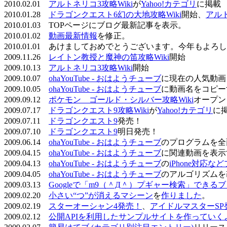
2010.02.01
アルトネリコ3攻略Wiki
が
Yahoo!カテゴリ
に掲載
2010.01.28
ドラゴンクエスト6幻の大地攻略Wiki
開始、
アル
2010.01.03 TOPページにブログ最新記事を表示。
2010.01.02
動画最新情報
を修正。
2010.01.01 あけましておめでとうございます。今年もよ
2009.11.26
レイトン教授と魔神の笛攻略Wiki
開始
2009.10.13
アルトネリコ3攻略Wiki
開始
2009.10.07
ohaYouTube - おはようチューブ
に現在の人気動画
2009.10.05
ohaYouTube - おはようチューブ
に動画名をコピー
2009.09.12
ポケモン ゴールド・シルバー攻略Wiki
オープン
2009.07.17
ドラゴンクエスト9攻略Wiki
が
Yahoo!カテゴリ
に
2009.07.11
ドラゴンクエスト9
発売！
2009.07.10
ドラゴンクエスト9
明日発売！
2009.06.14
ohaYouTube - おはようチューブ
のプログラムを全
2009.04.15
ohaYouTube - おはようチューブ
に関連動画を表示
2009.04.13
ohaYouTube - おはようチューブ
の
iPhone対応
2009.04.05
ohaYouTube - おはようチューブ
のアルゴリズムを
2009.03.13
Googleで「m9（＾Д＾）プギャー検索」できる
2009.02.20
小さい“つ”が消えるマシーン
を
作りました
。
2009.02.19
スターオーシャン4発売！
、
アイドルマスターSP
2009.02.12
公開APIを利用したサンプルサイトを作っていく