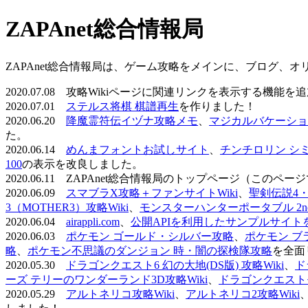
ZAPAnet総合情報局
ZAPAnet総合情報局は、ゲーム攻略をメインに、ブログ、
2020.07.08 攻略Wikiページに関連リンクを表示する機能
2020.07.01
ステルス将棋 棋譜再生
を作りました！
2020.06.20
降魔霊符伝イヅナ攻略メモ
、
マジカルバケーショ
た。
2020.06.14
めんまフォントお試しサイト
、
チンチロリン シ
100
の表示を改良しました。
2020.06.11 ZAPAnet総合情報局のトップページ（こ
2020.06.09
スマブラX攻略＋ファンサイトWiki
、
聖剣伝説4・D
3（MOTHER3）攻略Wiki
、
モンスターハンターポータブル 2nd 
2020.06.04
airappli.com
、
公開APIを利用したサンプルサイト
2020.06.03
ポケモン ゴールド・シルバー攻略
、
ポケモン ブ
略
、
ポケモン不思議のダンジョン 時・闇の探検隊攻略
を全面
2020.05.30
ドラゴンクエスト6 幻の大地(DS版) 攻略Wiki
、
ド
ーズ テリーのワンダーランド3D攻略Wiki
、
ドラゴンクエストモ
2020.05.29
アルトネリコ攻略Wiki
、
アルトネリコ2攻略Wiki