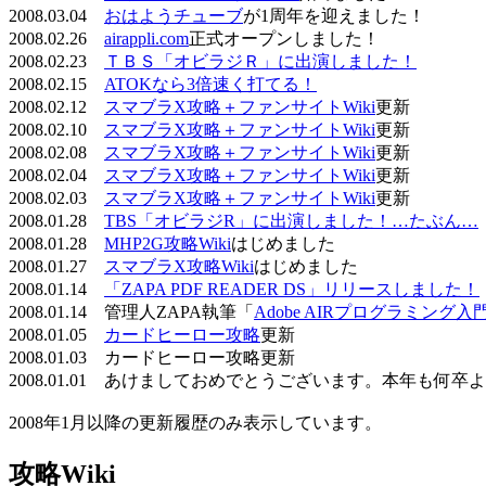
2008.03.04
おはようチューブ
が1周年を迎えました！
2008.02.26
airappli.com
正式オープンしました！
2008.02.23
ＴＢＳ「オビラジＲ」に出演しました！
2008.02.15
ATOKなら3倍速く打てる！
2008.02.12
スマブラX攻略＋ファンサイトWiki
更新
2008.02.10
スマブラX攻略＋ファンサイトWiki
更新
2008.02.08
スマブラX攻略＋ファンサイトWiki
更新
2008.02.04
スマブラX攻略＋ファンサイトWiki
更新
2008.02.03
スマブラX攻略＋ファンサイトWiki
更新
2008.01.28
TBS「オビラジR」に出演しました！…たぶん…
2008.01.28
MHP2G攻略Wiki
はじめました
2008.01.27
スマブラX攻略Wiki
はじめました
2008.01.14
「ZAPA PDF READER DS」リリースしました！
2008.01.14 管理人ZAPA執筆「
Adobe AIRプログラミング入
2008.01.05
カードヒーロー攻略
更新
2008.01.03 カードヒーロー攻略更新
2008.01.01 あけましておめでとうございます。本年も何
2008年1月以降の更新履歴のみ表示しています。
攻略Wiki