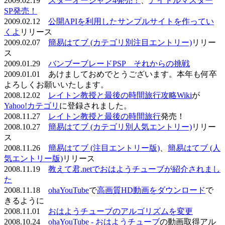
2009.02.19
スターオーシャン4発売！
、
アイドルマスター
SP発売！
2009.02.12
公開APIを利用したサンプルサイトを作ってい
くよ
リリース
2009.02.07
簡易はてブ (カテゴリ別注目エントリー)
リリー
ス
2009.01.29
バンブーブレードPSP それからの挑戦
2009.01.01 あけましておめでとうございます。本年も何卒
よろしくお願いいたします。
2008.12.02
レイトン教授と最後の時間旅行攻略Wiki
が
Yahoo!カテゴリ
に登録されました。
2008.11.27
レイトン教授と最後の時間旅行
発売！
2008.10.27
簡易はてブ (カテゴリ別人気エントリー)
リリー
ス
2008.11.26
簡易はてブ (注目エントリー版)
、
簡易はてブ (人
気エントリー版)
リリース
2008.11.19
教えて君.netでおはようチューブが紹介されまし
た
2008.11.18
ohaYouTube
で
高画質HD動画をダウンロード
で
きるように
2008.11.01
おはようチューブのアルゴリズムを変更
2008.10.24
ohaYouTube - おはようチューブ
の動画取得アル