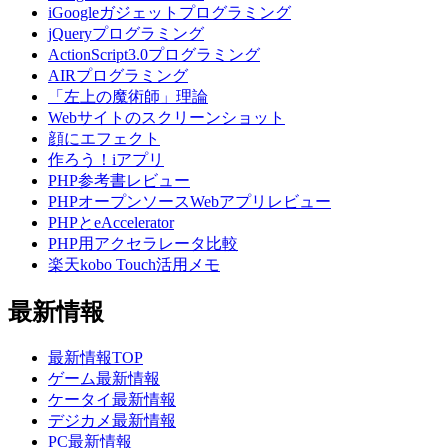
iGoogleガジェットプログラミング
jQueryプログラミング
ActionScript3.0プログラミング
AIRプログラミング
「左上の魔術師」理論
Webサイトのスクリーンショット
顔にエフェクト
作ろう！iアプリ
PHP参考書レビュー
PHPオープンソースWebアプリレビュー
PHPとeAccelerator
PHP用アクセラレータ比較
楽天kobo Touch活用メモ
最新情報
最新情報TOP
ゲーム最新情報
ケータイ最新情報
デジカメ最新情報
PC最新情報