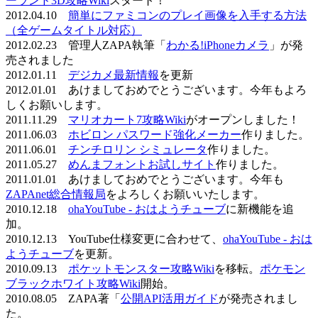
ーランド3D攻略Wiki
スタート！
2012.04.10
簡単にファミコンのプレイ画像を入手する方法
（全ゲームタイトル対応）
2012.02.23 管理人ZAPA執筆「
わかる!iPhoneカメラ
」が発
売されました
2012.01.11
デジカメ最新情報
を更新
2012.01.01 あけましておめでとうございます。今年もよろ
しくお願いします。
2011.11.29
マリオカート7攻略Wiki
がオープンしました！
2011.06.03
ホビロン パスワード強化メーカー
作りました。
2011.06.01
チンチロリン シミュレータ
作りました。
2011.05.27
めんまフォントお試しサイト
作りました。
2011.01.01 あけましておめでとうございます。今年も
ZAPAnet総合情報局
をよろしくお願いいたします。
2010.12.18
ohaYouTube - おはようチューブ
に新機能を追
加。
2010.12.13 YouTube仕様変更に合わせて、
ohaYouTube - おは
ようチューブ
を更新。
2010.09.13
ポケットモンスター攻略Wiki
を移転。
ポケモン
ブラックホワイト攻略Wiki
開始。
2010.08.05 ZAPA著「
公開API活用ガイド
が発売されまし
た。