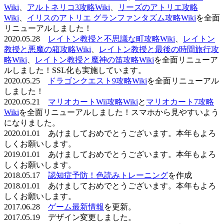
Wiki
、
アルトネリコ3攻略Wiki
、
リーズのアトリエ攻略
Wiki
、
イリスのアトリエ グランファンタズム攻略Wiki
を全面
リニューアルしました！
2020.05.28
レイトン教授と不思議な町攻略Wiki
、
レイトン
教授と悪魔の箱攻略Wiki
、
レイトン教授と最後の時間旅行攻
略Wiki
、
レイトン教授と魔神の笛攻略Wiki
を全面リニューア
ルしました！SSL化も実施しています。
2020.05.25
ドラゴンクエスト9攻略Wiki
を全面リニューアル
しました！
2020.05.21
マリオカートWii攻略Wiki
と
マリオカート7攻略
Wiki
を全面リニューアルしました！スマホから見やすいよう
になりました。
2020.01.01 あけましておめでとうございます。本年もよろ
しくお願いします。
2019.01.01 あけましておめでとうございます。本年もよろ
しくお願いします。
2018.05.17
認知症予防！色読みトレーニング
を作成
2018.01.01 あけましておめでとうございます。本年もよろ
しくお願いします。
2017.06.28
ゲーム最新情報
を更新。
2017.05.19 デザイン変更しました。