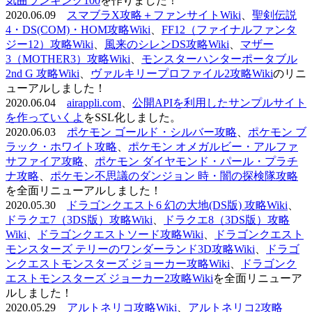
気曲ランキング100
を作りました！
2020.06.09
スマブラX攻略＋ファンサイトWiki
、
聖剣伝説
4・DS(COM)・HOM攻略Wiki
、
FF12（ファイナルファンタ
ジー12）攻略Wiki
、
風来のシレンDS攻略Wiki
、
マザー
3（MOTHER3）攻略Wiki
、
モンスターハンターポータブル
2nd G 攻略Wiki
、
ヴァルキリープロファイル2攻略Wiki
のリニ
ューアルしました！
2020.06.04
airappli.com
、
公開APIを利用したサンプルサイト
を作っていくよ
をSSL化しました。
2020.06.03
ポケモン ゴールド・シルバー攻略
、
ポケモン ブ
ラック・ホワイト攻略
、
ポケモン オメガルビー・アルファ
サファイア攻略
、
ポケモン ダイヤモンド・パール・プラチ
ナ攻略
、
ポケモン不思議のダンジョン 時・闇の探検隊攻略
を全面リニューアルしました！
2020.05.30
ドラゴンクエスト6 幻の大地(DS版) 攻略Wiki
、
ドラクエ7（3DS版）攻略Wiki
、
ドラクエ8（3DS版）攻略
Wiki
、
ドラゴンクエストソード攻略Wiki
、
ドラゴンクエスト
モンスターズ テリーのワンダーランド3D攻略Wiki
、
ドラゴ
ンクエストモンスターズ ジョーカー攻略Wiki
、
ドラゴンク
エストモンスターズ ジョーカー2攻略Wiki
を全面リニューア
ルしました！
2020.05.29
アルトネリコ攻略Wiki
、
アルトネリコ2攻略