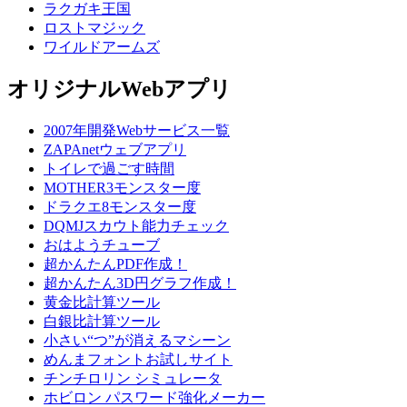
ラクガキ王国
ロストマジック
ワイルドアームズ
オリジナルWebアプリ
2007年開発Webサービス一覧
ZAPAnetウェブアプリ
トイレで過ごす時間
MOTHER3モンスター度
ドラクエ8モンスター度
DQMJスカウト能力チェック
おはようチューブ
超かんたんPDF作成！
超かんたん3D円グラフ作成！
黄金比計算ツール
白銀比計算ツール
小さい“つ”が消えるマシーン
めんまフォントお試しサイト
チンチロリン シミュレータ
ホビロン パスワード強化メーカー