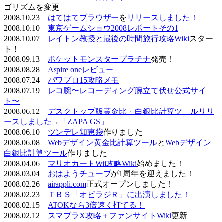
ゴリズムを変更
2008.10.23
はてはてブラウザー
を
リリースしました！
2008.10.10
東京ゲームショウ2008レポートその1
2008.10.07
レイトン教授と最後の時間旅行攻略Wiki
スター
ト！
2008.09.13
ポケットモンスタープラチナ
発売！
2008.08.28
Aspire oneレビュー
2008.07.24
パワプロ15攻略メモ
2008.07.19
レコ腕〜レコーディング腕立て伏せ公式サイ
ト〜
2008.06.12
デスクトップ版黄金比・白銀比計算ツールリリ
ースしました
→
「ZAPA GS」
2008.06.10
ツンデレ知恵袋
作りました
2008.06.08
Webデザイン黄金比計算ツール
と
Webデザイン
白銀比計算ツール
作りました
2008.04.06
マリオカートWii攻略Wiki
始めました！
2008.03.04
おはようチューブ
が1周年を迎えました！
2008.02.26
airappli.com
正式オープンしました！
2008.02.23
ＴＢＳ「オビラジＲ」に出演しました！
2008.02.15
ATOKなら3倍速く打てる！
2008.02.12
スマブラX攻略＋ファンサイトWiki
更新