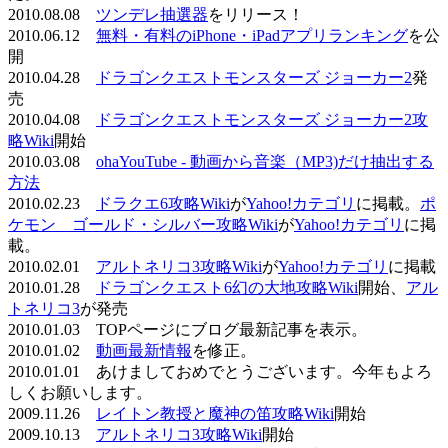
2010.08.08
ツンデレ抽選器
をリリース！
2010.06.12
無料・有料のiPhone・iPadアプリランキング
を公
開
2010.04.28
ドラゴンクエストモンスターズ ジョーカー2
発
売
2010.04.08
ドラゴンクエストモンスターズ ジョーカー2攻
略Wiki
開始
2010.03.08
ohaYouTube - 動画から音楽（MP3)だけ抽出する
方法
2010.02.23
ドラクエ6攻略Wiki
が
Yahoo!カテゴリ
に掲載。
ポ
ケモン ゴールド・シルバー攻略Wiki
が
Yahoo!カテゴリ
に掲
載。
2010.02.01
アルトネリコ3攻略Wiki
が
Yahoo!カテゴリ
に掲載
2010.01.28
ドラゴンクエスト6幻の大地攻略Wiki
開始、
アル
トネリコ3
が発売
2010.01.03 TOPページにブログ最新記事を表示。
2010.01.02
動画最新情報
を修正。
2010.01.01 あけましておめでとうございます。今年もよろ
しくお願いします。
2009.11.26
レイトン教授と魔神の笛攻略Wiki
開始
2009.10.13
アルトネリコ3攻略Wiki
開始