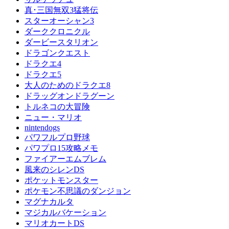
真･三国無双3猛将伝
スターオーシャン3
ダーククロニクル
ダービースタリオン
ドラゴンクエスト
ドラクエ4
ドラクエ5
大人のためのドラクエ8
ドラッグオンドラグーン
トルネコの大冒険
ニュー・マリオ
nintendogs
パワフルプロ野球
パワプロ15攻略メモ
ファイアーエムブレム
風来のシレンDS
ポケットモンスター
ポケモン不思議のダンジョン
マグナカルタ
マジカルバケーション
マリオカートDS