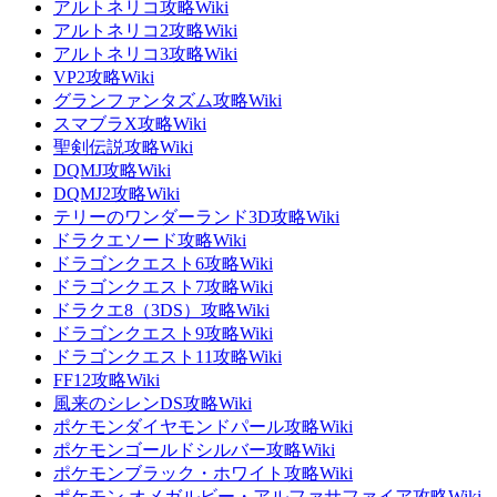
アルトネリコ攻略Wiki
アルトネリコ2攻略Wiki
アルトネリコ3攻略Wiki
VP2攻略Wiki
グランファンタズム攻略Wiki
スマブラX攻略Wiki
聖剣伝説攻略Wiki
DQMJ攻略Wiki
DQMJ2攻略Wiki
テリーのワンダーランド3D攻略Wiki
ドラクエソード攻略Wiki
ドラゴンクエスト6攻略Wiki
ドラゴンクエスト7攻略Wiki
ドラクエ8（3DS）攻略Wiki
ドラゴンクエスト9攻略Wiki
ドラゴンクエスト11攻略Wiki
FF12攻略Wiki
風来のシレンDS攻略Wiki
ポケモンダイヤモンドパール攻略Wiki
ポケモンゴールドシルバー攻略Wiki
ポケモンブラック・ホワイト攻略Wiki
ポケモン オメガルビー・アルファサファイア攻略Wiki