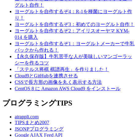
グルト自作！
ヨーグルトを自作するぞ4：R-1を種菌にヨーグルト作
り！
ヨーグルトを自作するぞ3：初めてのヨーグルト自作！
ヨーグルトを自作するぞ2：アイリスオーヤマ KYM-
014 を購入
ヨーグルトを自作するぞ1：ヨーグルトメーカーで牛乳
パックから作れる！
【永久保存版】牛乳苦手な人が美味しいマンゴーラッ
シーを作るコツ
「ステルス将棋 棋譜再生」を作りました！
Cloud9とGitHubを連携させる
CSSで長方形の画像を丸く表示する方法
CentOS 8 に Amazon AWS Cloud9 をインストール
プログラミングTIPS
airappli.com
TIPSまとめ2007
JSONPプログラミング
Google AJAX Feed API