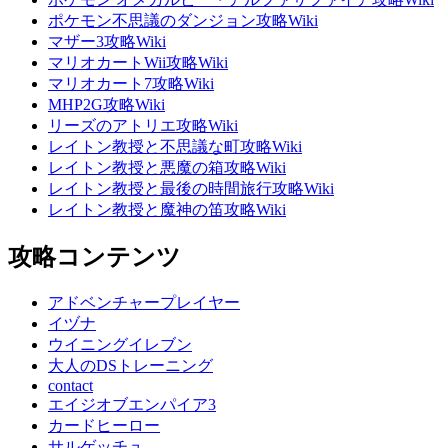
ポケモン不思議のダンジョン攻略Wiki
マザー3攻略Wiki
マリオカートWii攻略Wiki
マリオカート7攻略Wiki
MHP2G攻略Wiki
リーズのアトリエ攻略Wiki
レイトン教授と不思議な町攻略Wiki
レイトン教授と悪魔の箱攻略Wiki
レイトン教授と最後の時間旅行攻略Wiki
レイトン教授と魔神の笛攻略Wiki
攻略コンテンツ
アドベンチャープレイヤー
イヅナ
ウイニングイレブン
大人のDSトレーニング
contact
エイジオブエンパイア3
カードヒーロー
サルゲッチュ