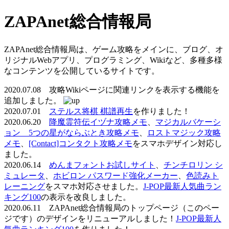
ZAPAnet総合情報局
ZAPAnet総合情報局は、ゲーム攻略をメインに、ブログ、オ
リジナルWebアプリ、プログラミング、Wikiなど、多種多様
なコンテンツを公開しているサイトです。
2020.07.08 攻略Wikiページに関連リンクを表示する機能を
追加しました。
2020.07.01
ステルス将棋 棋譜再生
を作りました！
2020.06.20
降魔霊符伝イヅナ攻略メモ
、
マジカルバケーシ
ョン 5つの星がならぶとき攻略メモ
、
ロストマジック攻略
メモ
、
[Contact]コンタクト攻略メモ
をスマホデザイン対応し
ました。
2020.06.14
めんまフォントお試しサイト
、
チンチロリン シ
ミュレータ
、
ホビロン パスワード強化メーカー
、
色読みト
レーニング
をスマホ対応させました。
J-POP最新人気曲ラン
キング100
の表示を改良しました。
2020.06.11 ZAPAnet総合情報局のトップページ（このペー
ジです）のデザインをリニューアルしました！
J-POP最新人