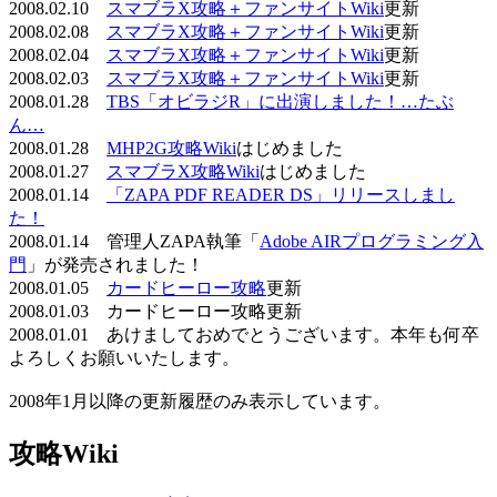
2008.02.10
スマブラX攻略＋ファンサイトWiki
更新
2008.02.08
スマブラX攻略＋ファンサイトWiki
更新
2008.02.04
スマブラX攻略＋ファンサイトWiki
更新
2008.02.03
スマブラX攻略＋ファンサイトWiki
更新
2008.01.28
TBS「オビラジR」に出演しました！…たぶ
ん…
2008.01.28
MHP2G攻略Wiki
はじめました
2008.01.27
スマブラX攻略Wiki
はじめました
2008.01.14
「ZAPA PDF READER DS」リリースしまし
た！
2008.01.14 管理人ZAPA執筆「
Adobe AIRプログラミング入
門
」が発売されました！
2008.01.05
カードヒーロー攻略
更新
2008.01.03 カードヒーロー攻略更新
2008.01.01 あけましておめでとうございます。本年も何卒
よろしくお願いいたします。
2008年1月以降の更新履歴のみ表示しています。
攻略Wiki