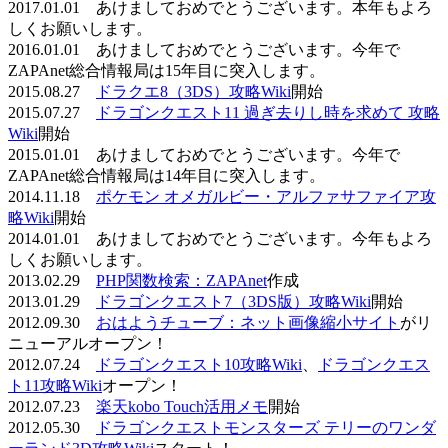
2017.01.01 あけましておめでとうございます。本年もよろ
しくお願いします。
2016.01.01 あけましておめでとうございます。今年で
ZAPAnet総合情報局は15年目に突入します。
2015.08.27
ドラクエ8（3DS）攻略Wiki
開始
2015.07.27
ドラゴンクエスト11 過ぎ去りし時を求めて 攻略
Wiki
開始
2015.01.01 あけましておめでとうございます。今年で
ZAPAnet総合情報局は14年目に突入します。
2014.11.18
ポケモン オメガルビー・アルファサファイア攻
略Wiki
開始
2014.01.01 あけましておめでとうございます。今年もよろ
しくお願いします。
2013.02.29
PHP関数検索：ZAPAnet
作成
2013.01.29
ドラゴンクエスト7（3DS版）攻略Wiki
開始
2012.09.30
おはようチューブ：ネット画像縮小サイト
がリ
ニューアルオープン！
2012.07.24
ドラゴンクエスト10攻略Wiki
、
ドラゴンクエス
ト11攻略Wiki
オープン！
2012.07.23
楽天kobo Touch活用メモ
開始
2012.05.30
ドラゴンクエストモンスターズ テリーのワンダ