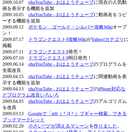
2009.10.07
ohaYouTube - おはようチューブ
に現在の人気動
画を表示する機能を追加
2009.10.05
ohaYouTube - おはようチューブ
に動画名をコピ
ーする機能を追加
2009.09.12
ポケモン ゴールド・シルバー攻略Wiki
オープ
ン！
2009.07.17
ドラゴンクエスト9攻略Wiki
が
Yahoo!カテゴリ
に
掲載
2009.07.11
ドラゴンクエスト9
発売！
2009.07.10
ドラゴンクエスト9
明日発売！
2009.06.14
ohaYouTube - おはようチューブ
のプログラムを
全面改良
2009.04.15
ohaYouTube - おはようチューブ
に関連動画を表
示する機能を追加
2009.04.13
ohaYouTube - おはようチューブ
の
iPhone対応な
どプログラム改良いろいろ
2009.04.05
ohaYouTube - おはようチューブ
のアルゴリズム
を改良
2009.03.13
Googleで「m9（＾Д＾）プギャー検索」できる
ブックマークレット
2009.02.20
小さい“つ”が消えるマシーン
を
作りました
。