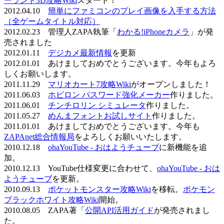
ーランド3D攻略Wiki
スタート！
2012.04.10
簡単にファミコンのプレイ画像を入手する方法
（全ゲームタイトル対応）
2012.02.23 管理人ZAPA執筆「
わかる!iPhoneカメラ
」が発
売されました
2012.01.11
デジカメ最新情報
を更新
2012.01.01 あけましておめでとうございます。今年もよろ
しくお願いします。
2011.11.29
マリオカート7攻略Wiki
がオープンしました！
2011.06.03
ホビロン パスワード強化メーカー
作りました。
2011.06.01
チンチロリン シミュレータ
作りました。
2011.05.27
めんまフォントお試しサイト
作りました。
2011.01.01 あけましておめでとうございます。今年も
ZAPAnet総合情報局
をよろしくお願いいたします。
2010.12.18
ohaYouTube - おはようチューブ
に新機能を追
加。
2010.12.13 YouTube仕様変更に合わせて、
ohaYouTube - おは
ようチューブ
を更新。
2010.09.13
ポケットモンスター攻略Wiki
を移転。
ポケモン
ブラックホワイト攻略Wiki
開始。
2010.08.05 ZAPA著「
公開API活用ガイド
が発売されまし
た。