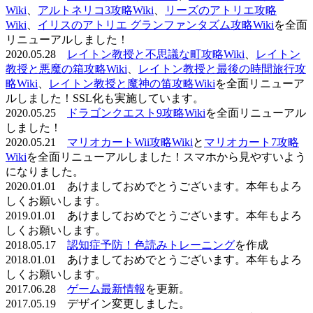
Wiki
、
アルトネリコ3攻略Wiki
、
リーズのアトリエ攻略
Wiki
、
イリスのアトリエ グランファンタズム攻略Wiki
を全面
リニューアルしました！
2020.05.28
レイトン教授と不思議な町攻略Wiki
、
レイトン
教授と悪魔の箱攻略Wiki
、
レイトン教授と最後の時間旅行攻
略Wiki
、
レイトン教授と魔神の笛攻略Wiki
を全面リニューア
ルしました！SSL化も実施しています。
2020.05.25
ドラゴンクエスト9攻略Wiki
を全面リニューアル
しました！
2020.05.21
マリオカートWii攻略Wiki
と
マリオカート7攻略
Wiki
を全面リニューアルしました！スマホから見やすいよう
になりました。
2020.01.01 あけましておめでとうございます。本年もよろ
しくお願いします。
2019.01.01 あけましておめでとうございます。本年もよろ
しくお願いします。
2018.05.17
認知症予防！色読みトレーニング
を作成
2018.01.01 あけましておめでとうございます。本年もよろ
しくお願いします。
2017.06.28
ゲーム最新情報
を更新。
2017.05.19 デザイン変更しました。