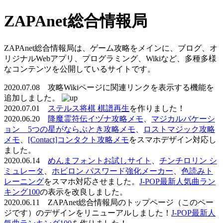
ZAPAnet総合情報局
ZAPAnet総合情報局は、ゲーム攻略をメインに、ブログ、オ
リジナルWebアプリ、プログラミング、Wikiなど、多種多様
なコンテンツを公開しているサイトです。
2020.07.08 攻略Wikiページに関連リンクを表示する機能を
追加しました。
2020.07.01
ステルス将棋 棋譜再生
を作りました！
2020.06.20
降魔霊符伝イヅナ攻略メモ
、
マジカルバケーシ
ョン 5つの星がならぶとき攻略メモ
、
ロストマジック攻略
メモ
、
[Contact]コンタクト攻略メモ
をスマホデザイン対応し
ました。
2020.06.14
めんまフォントお試しサイト
、
チンチロリン シ
ミュレータ
、
ホビロン パスワード強化メーカー
、
色読みト
レーニング
をスマホ対応させました。
J-POP最新人気曲ラン
キング100
の表示を改良しました。
2020.06.11 ZAPAnet総合情報局のトップページ（このペー
ジです）のデザインをリニューアルしました！
J-POP最新人