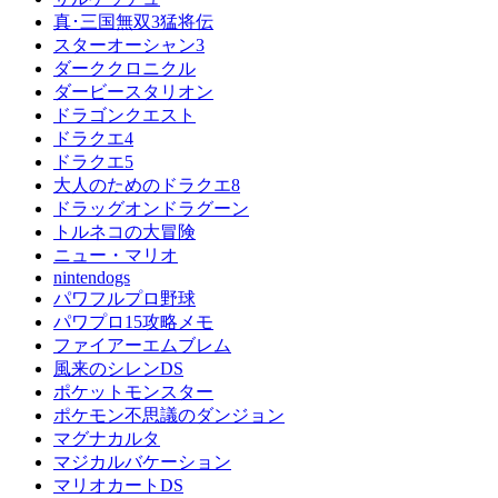
真･三国無双3猛将伝
スターオーシャン3
ダーククロニクル
ダービースタリオン
ドラゴンクエスト
ドラクエ4
ドラクエ5
大人のためのドラクエ8
ドラッグオンドラグーン
トルネコの大冒険
ニュー・マリオ
nintendogs
パワフルプロ野球
パワプロ15攻略メモ
ファイアーエムブレム
風来のシレンDS
ポケットモンスター
ポケモン不思議のダンジョン
マグナカルタ
マジカルバケーション
マリオカートDS