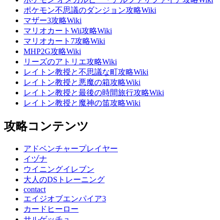
ポケモン不思議のダンジョン攻略Wiki
マザー3攻略Wiki
マリオカートWii攻略Wiki
マリオカート7攻略Wiki
MHP2G攻略Wiki
リーズのアトリエ攻略Wiki
レイトン教授と不思議な町攻略Wiki
レイトン教授と悪魔の箱攻略Wiki
レイトン教授と最後の時間旅行攻略Wiki
レイトン教授と魔神の笛攻略Wiki
攻略コンテンツ
アドベンチャープレイヤー
イヅナ
ウイニングイレブン
大人のDSトレーニング
contact
エイジオブエンパイア3
カードヒーロー
サルゲッチュ