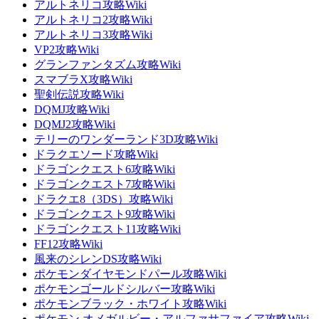
アルトネリコ攻略Wiki
アルトネリコ2攻略Wiki
アルトネリコ3攻略Wiki
VP2攻略Wiki
グランファンタズム攻略Wiki
スマブラX攻略Wiki
聖剣伝説攻略Wiki
DQMJ攻略Wiki
DQMJ2攻略Wiki
テリーのワンダーランド3D攻略Wiki
ドラクエソード攻略Wiki
ドラゴンクエスト6攻略Wiki
ドラゴンクエスト7攻略Wiki
ドラクエ8（3DS）攻略Wiki
ドラゴンクエスト9攻略Wiki
ドラゴンクエスト11攻略Wiki
FF12攻略Wiki
風来のシレンDS攻略Wiki
ポケモンダイヤモンドパール攻略Wiki
ポケモンゴールドシルバー攻略Wiki
ポケモンブラック・ホワイト攻略Wiki
ポケモン オメガルビー・アルファサファイア攻略Wiki