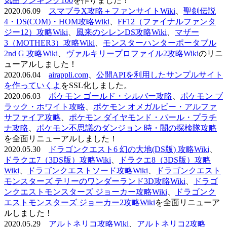
気曲ランキング100
を作りました！
2020.06.09
スマブラX攻略＋ファンサイトWiki
、
聖剣伝説
4・DS(COM)・HOM攻略Wiki
、
FF12（ファイナルファンタ
ジー12）攻略Wiki
、
風来のシレンDS攻略Wiki
、
マザー
3（MOTHER3）攻略Wiki
、
モンスターハンターポータブル
2nd G 攻略Wiki
、
ヴァルキリープロファイル2攻略Wiki
のリニ
ューアルしました！
2020.06.04
airappli.com
、
公開APIを利用したサンプルサイト
を作っていくよ
をSSL化しました。
2020.06.03
ポケモン ゴールド・シルバー攻略
、
ポケモン ブ
ラック・ホワイト攻略
、
ポケモン オメガルビー・アルファ
サファイア攻略
、
ポケモン ダイヤモンド・パール・プラチ
ナ攻略
、
ポケモン不思議のダンジョン 時・闇の探検隊攻略
を全面リニューアルしました！
2020.05.30
ドラゴンクエスト6 幻の大地(DS版) 攻略Wiki
、
ドラクエ7（3DS版）攻略Wiki
、
ドラクエ8（3DS版）攻略
Wiki
、
ドラゴンクエストソード攻略Wiki
、
ドラゴンクエスト
モンスターズ テリーのワンダーランド3D攻略Wiki
、
ドラゴ
ンクエストモンスターズ ジョーカー攻略Wiki
、
ドラゴンク
エストモンスターズ ジョーカー2攻略Wiki
を全面リニューア
ルしました！
2020.05.29
アルトネリコ攻略Wiki
、
アルトネリコ2攻略