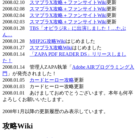
2008.02.10
スマブラX攻略＋ファンサイトWiki
更新
2008.02.08
スマブラX攻略＋ファンサイトWiki
更新
2008.02.04
スマブラX攻略＋ファンサイトWiki
更新
2008.02.03
スマブラX攻略＋ファンサイトWiki
更新
2008.01.28
TBS「オビラジR」に出演しました！…たぶ
ん…
2008.01.28
MHP2G攻略Wiki
はじめました
2008.01.27
スマブラX攻略Wiki
はじめました
2008.01.14
「ZAPA PDF READER DS」リリースしまし
た！
2008.01.14 管理人ZAPA執筆「
Adobe AIRプログラミング入
門
」が発売されました！
2008.01.05
カードヒーロー攻略
更新
2008.01.03 カードヒーロー攻略更新
2008.01.01 あけましておめでとうございます。本年も何卒
よろしくお願いいたします。
2008年1月以降の更新履歴のみ表示しています。
攻略Wiki