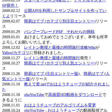
2009.02.19
スターオーシャン4発売！
、
アイドルマスター
SP発売！
2009.02.12
公開APIを利用したサンプルサイトを作ってい
くよ
リリース
2009.02.07
簡易はてブ (カテゴリ別注目エントリー)
リリー
ス
2009.01.29
バンブーブレードPSP それからの挑戦
2009.01.01 あけましておめでとうございます。本年も何卒
よろしくお願いいたします。
2008.12.02
レイトン教授と最後の時間旅行攻略Wiki
が
Yahoo!カテゴリ
に登録されました。
2008.11.27
レイトン教授と最後の時間旅行
発売！
2008.10.27
簡易はてブ (カテゴリ別人気エントリー)
リリー
ス
2008.11.26
簡易はてブ (注目エントリー版)
、
簡易はてブ (人
気エントリー版)
リリース
2008.11.19
教えて君.netでおはようチューブが紹介されまし
た
2008.11.18
ohaYouTube
で
高画質HD動画をダウンロード
で
きるように
2008.11.01
おはようチューブのアルゴリズムを変更
2008.10.24
ohaYouTube - おはようチューブ
の動画取得アル