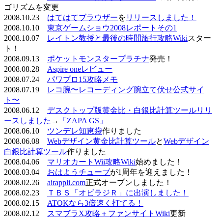
ゴリズムを変更
2008.10.23
はてはてブラウザー
を
リリースしました！
2008.10.10
東京ゲームショウ2008レポートその1
2008.10.07
レイトン教授と最後の時間旅行攻略Wiki
スター
ト！
2008.09.13
ポケットモンスタープラチナ
発売！
2008.08.28
Aspire oneレビュー
2008.07.24
パワプロ15攻略メモ
2008.07.19
レコ腕〜レコーディング腕立て伏せ公式サイ
ト〜
2008.06.12
デスクトップ版黄金比・白銀比計算ツールリリ
ースしました
→
「ZAPA GS」
2008.06.10
ツンデレ知恵袋
作りました
2008.06.08
Webデザイン黄金比計算ツール
と
Webデザイン
白銀比計算ツール
作りました
2008.04.06
マリオカートWii攻略Wiki
始めました！
2008.03.04
おはようチューブ
が1周年を迎えました！
2008.02.26
airappli.com
正式オープンしました！
2008.02.23
ＴＢＳ「オビラジＲ」に出演しました！
2008.02.15
ATOKなら3倍速く打てる！
2008.02.12
スマブラX攻略＋ファンサイトWiki
更新