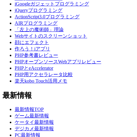
iGoogleガジェットプログラミング
jQueryプログラミング
ActionScript3.0プログラミング
AIRプログラミング
「左上の魔術師」理論
Webサイトのスクリーンショット
顔にエフェクト
作ろう！iアプリ
PHP参考書レビュー
PHPオープンソースWebアプリレビュー
PHPとeAccelerator
PHP用アクセラレータ比較
楽天kobo Touch活用メモ
最新情報
最新情報TOP
ゲーム最新情報
ケータイ最新情報
デジカメ最新情報
PC最新情報