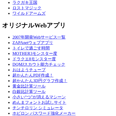
ラクガキ王国
ロストマジック
ワイルドアームズ
オリジナルWebアプリ
2007年開発Webサービス一覧
ZAPAnetウェブアプリ
トイレで過ごす時間
MOTHER3モンスター度
ドラクエ8モンスター度
DQMJスカウト能力チェック
おはようチューブ
超かんたんPDF作成！
超かんたん3D円グラフ作成！
黄金比計算ツール
白銀比計算ツール
小さい“つ”が消えるマシーン
めんまフォントお試しサイト
チンチロリン シミュレータ
ホビロン パスワード強化メーカー