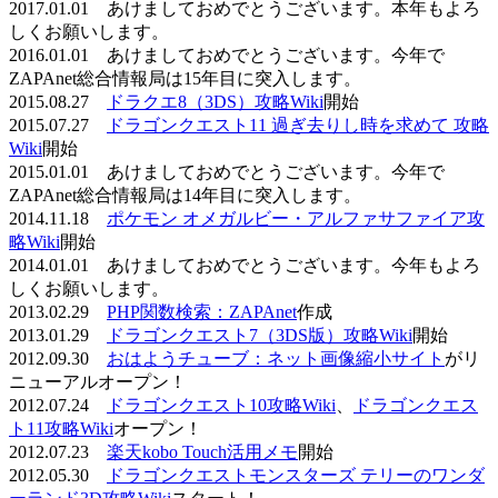
2017.01.01 あけましておめでとうございます。本年もよろ
しくお願いします。
2016.01.01 あけましておめでとうございます。今年で
ZAPAnet総合情報局は15年目に突入します。
2015.08.27
ドラクエ8（3DS）攻略Wiki
開始
2015.07.27
ドラゴンクエスト11 過ぎ去りし時を求めて 攻略
Wiki
開始
2015.01.01 あけましておめでとうございます。今年で
ZAPAnet総合情報局は14年目に突入します。
2014.11.18
ポケモン オメガルビー・アルファサファイア攻
略Wiki
開始
2014.01.01 あけましておめでとうございます。今年もよろ
しくお願いします。
2013.02.29
PHP関数検索：ZAPAnet
作成
2013.01.29
ドラゴンクエスト7（3DS版）攻略Wiki
開始
2012.09.30
おはようチューブ：ネット画像縮小サイト
がリ
ニューアルオープン！
2012.07.24
ドラゴンクエスト10攻略Wiki
、
ドラゴンクエス
ト11攻略Wiki
オープン！
2012.07.23
楽天kobo Touch活用メモ
開始
2012.05.30
ドラゴンクエストモンスターズ テリーのワンダ