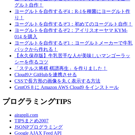
グルト自作！
ヨーグルトを自作するぞ4：R-1を種菌にヨーグルト作
り！
ヨーグルトを自作するぞ3：初めてのヨーグルト自作！
ヨーグルトを自作するぞ2：アイリスオーヤマ KYM-
014 を購入
ヨーグルトを自作するぞ1：ヨーグルトメーカーで牛乳
パックから作れる！
【永久保存版】牛乳苦手な人が美味しいマンゴーラッ
シーを作るコツ
「ステルス将棋 棋譜再生」を作りました！
Cloud9とGitHubを連携させる
CSSで長方形の画像を丸く表示する方法
CentOS 8 に Amazon AWS Cloud9 をインストール
プログラミングTIPS
airappli.com
TIPSまとめ2007
JSONPプログラミング
Google AJAX Feed API