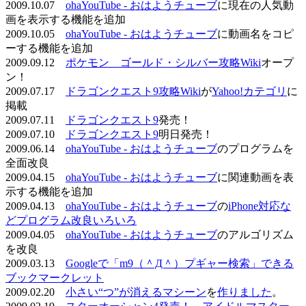
2009.10.07
ohaYouTube - おはようチューブ
に現在の人気動
画を表示する機能を追加
2009.10.05
ohaYouTube - おはようチューブ
に動画名をコピ
ーする機能を追加
2009.09.12
ポケモン ゴールド・シルバー攻略Wiki
オープ
ン！
2009.07.17
ドラゴンクエスト9攻略Wiki
が
Yahoo!カテゴリ
に
掲載
2009.07.11
ドラゴンクエスト9
発売！
2009.07.10
ドラゴンクエスト9
明日発売！
2009.06.14
ohaYouTube - おはようチューブ
のプログラムを
全面改良
2009.04.15
ohaYouTube - おはようチューブ
に関連動画を表
示する機能を追加
2009.04.13
ohaYouTube - おはようチューブ
の
iPhone対応な
どプログラム改良いろいろ
2009.04.05
ohaYouTube - おはようチューブ
のアルゴリズム
を改良
2009.03.13
Googleで「m9（＾Д＾）プギャー検索」できる
ブックマークレット
2009.02.20
小さい“つ”が消えるマシーン
を
作りました
。