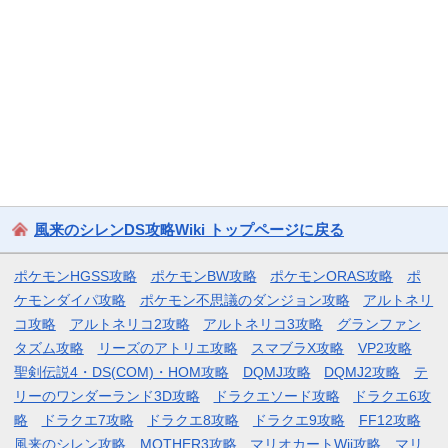
風来のシレンDS攻略Wiki トップページに戻る
ポケモンHGSS攻略
ポケモンBW攻略
ポケモンORAS攻略
ポ
ケモンダイパ攻略
ポケモン不思議のダンジョン攻略
アルトネリ
コ攻略
アルトネリコ2攻略
アルトネリコ3攻略
グランファン
タズム攻略
リーズのアトリエ攻略
スマブラX攻略
VP2攻略
聖剣伝説4・DS(COM)・HOM攻略
DQMJ攻略
DQMJ2攻略
テ
リーのワンダーランド3D攻略
ドラクエソード攻略
ドラクエ6攻
略
ドラクエ7攻略
ドラクエ8攻略
ドラクエ9攻略
FF12攻略
風来のシレン攻略
MOTHER3攻略
マリオカートWii攻略
マリ