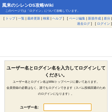
風来のシレンDS攻略Wiki
このページでは「ログイン」について攻略しています。
[
トップ
|
一覧
|
最終更新
|
検索
|
ヘルプ
] [
ページ編集
|
新規作成
|
差分
|
過去ログ
] [
ログイン
]
ユーザー名とログイン名を入力してログインして
ください。
ユーザー名とログイン名はWikiトップページに書いてあります。
会員登録の必要はなく、誰でもログインできます（スパム投稿回避のため
のログインになります）。
ユーザー名: