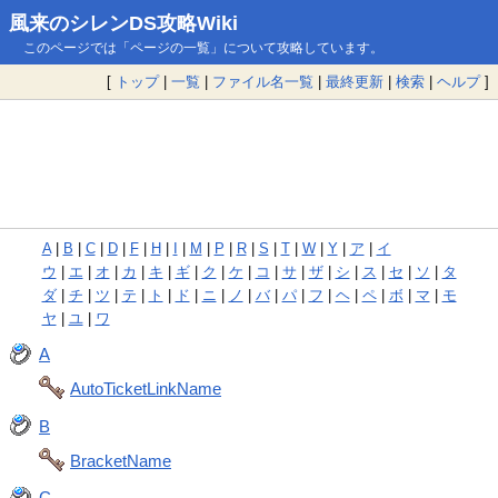
風来のシレンDS攻略Wiki
このページでは「ページの一覧」について攻略しています。
[
トップ
|
一覧
|
ファイル名一覧
|
最終更新
|
検索
|
ヘルプ
]
A
|
B
|
C
|
D
|
F
|
H
|
I
|
M
|
P
|
R
|
S
|
T
|
W
|
Y
|
ア
|
イ
ウ
|
エ
|
オ
|
カ
|
キ
|
ギ
|
ク
|
ケ
|
コ
|
サ
|
ザ
|
シ
|
ス
|
セ
|
ソ
|
タ
ダ
|
チ
|
ツ
|
テ
|
ト
|
ド
|
ニ
|
ノ
|
バ
|
パ
|
フ
|
ヘ
|
ペ
|
ボ
|
マ
|
モ
ヤ
|
ユ
|
ワ
A
AutoTicketLinkName
B
BracketName
C