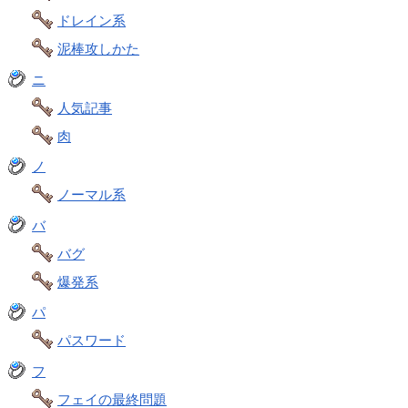
ドレイン系
泥棒攻しかた
ニ
人気記事
肉
ノ
ノーマル系
バ
バグ
爆発系
パ
パスワード
フ
フェイの最終問題