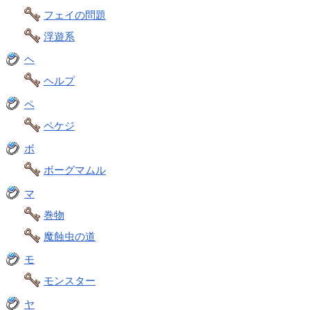
フェイの問題
浮遊系
ヘ
ヘルプ
ペ
ペケジ
ボ
ボーグマムル
マ
巻物
魔蝕虫の道
モ
モンスター
ヤ