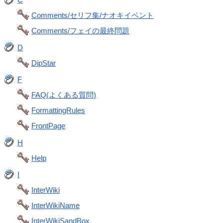
Comments/セリフ集/ナオキイベント
Comments/フェイの最終問題
D
DipStar
F
FAQ(よくある質問)
FormattingRules
FrontPage
H
Help
I
InterWiki
InterWikiName
InterWikiSandBox