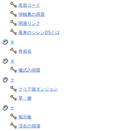
改造コード
掛軸裏の洞窟
関連リンク
風来のシレンDSとは
キ
奇岩谷
ギ
儀式の洞窟
ク
クリア後ダンジョン
草・種
ケ
掲示板
渓谷の宿場