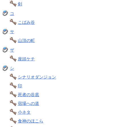
剣
コ
こばみ谷
サ
山頂の町
ザ
座頭ケチ
シ
シナリオダンジョン
印
死者の谷底
宿場への道
小ネタ
食神のほこら