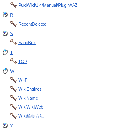
PukiWiki/1.4/Manual/Plugin/V-Z
R
RecentDeleted
S
SandBox
T
TOP
W
Wi-Fi
WikiEngines
WikiName
WikiWikiWeb
Wiki編集方法
Y