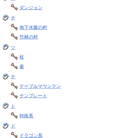
ダンジョン
チ
地下水脈の村
竹林の村
ツ
杖
壷
テ
テーブルマウンテン
テンプレート
ト
特殊系
ド
ドラゴン系