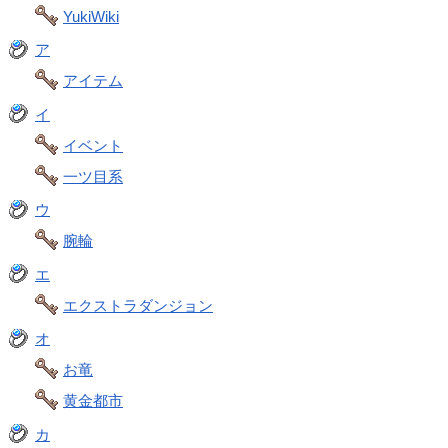
YukiWiki
ア
アイテム
イ
イベント
一ツ目系
ウ
腕輪
エ
エクストラダンジョン
オ
お竜
黄金都市
カ