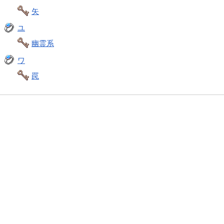
矢
ユ
幽霊系
ワ
罠