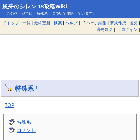
風来のシレンDS攻略Wiki
このページでは「特殊系」について攻略しています。
[
トップ
|
一覧
|
最終更新
|
検索
|
ヘルプ
] [
ページ編集
|
新規作成
|
差分
|
過去ログ
] [
ログイン
]
特殊系
†
TOP
特殊系
コメント