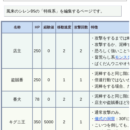
風来のシレンDSの「特殊系」を編集するページです。
名称
HP
経験値
移動速度
攻撃回数
特徴
・攻撃をするまでは
・攻撃するか、泥棒
店主
250
0
2
2
・恐ろしく強いこと
・畠荒らし系
モンス
・ばくだんウニやオ
・泥棒すると同じ階
盗賊番
250
0
1
1
・倍速行動ではない
・泥棒をする場合、
・泥棒すると同じ階
番犬
78
0
2
2
・店主や盗賊番ほど
・通常攻撃のみ。
・
儀式の洞窟
：30
キグニ王
350
5000
2
1
・こいつを倒しても