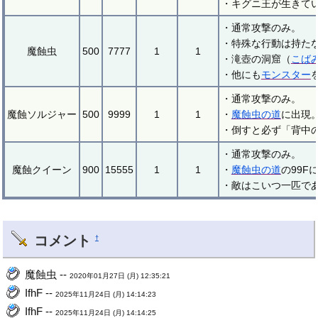
・キグニ王が生きて
・通常攻撃のみ。
・特殊な行動は持た
魔蝕虫
500
7777
1
1
・滝壺の洞窟（
こば
・他にも
モンスター
・通常攻撃のみ。
魔蝕ソルジャー
500
9999
1
1
・
魔蝕虫の道
に出現
・倒すと必ず「背中
・通常攻撃のみ。
魔蝕クイーン
900
15555
1
1
・
魔蝕虫の道
の99
・敵はこいつ一匹で
コメント
†
魔蝕虫 --
2020年01月27日 (月) 12:35:21
IfhF --
2025年11月24日 (月) 14:14:23
IfhF --
2025年11月24日 (月) 14:14:25