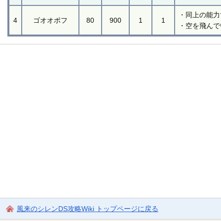
・同上の能力
4
ゴオオポフ
80
900
1
1
・空を飛んで
風来のシレンDS攻略Wiki トップページに戻る