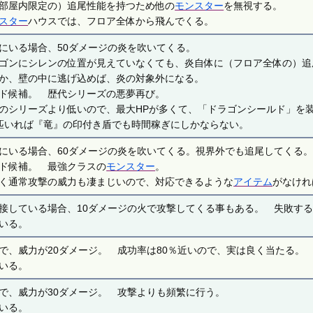
部屋内限定の）追尾性能を持つため他の
モンスター
を無視する。
スター
ハウスでは、フロア全体から飛んでくる。
にいる場合、50ダメージの炎を吹いてくる。
ゴンにシレンの位置が見えていなくても、炎自体に（フロア全体の）追
か、壁の中に逃げ込めば、炎の対象外になる。
ド候補。 歴代シリーズの悪夢再び。
のシリーズより低いので、最大HPが多くて、「ドラゴンシールド」を装
匹いれば『竜』の印付き盾でも時間稼ぎにしかならない。
にいる場合、60ダメージの炎を吹いてくる。視界外でも追尾してくる
ド候補。 最強クラスの
モンスター
。
く通常攻撃の威力も凄まじいので、対応できるような
アイテム
がなけれ
接している場合、10ダメージの火で攻撃してくる事もある。 失敗す
いる。
で、威力が20ダメージ。 成功率は80％近いので、実は良く当たる。
いる。
で、威力が30ダメージ。 攻撃よりも頻繁に行う。
いる。