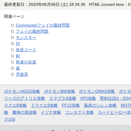
最終更新日：2020年06月06日 (土) 18:34:36
HTML convert time：0.
関連ページ
Comments/フェイの最終問題
フェイの最終問題
モンスター
印
改造コード
剣
死者の谷底
盾
浮遊系
ポケモンHGSS攻略
ポケモンBW攻略
ポケモンORAS攻略
ポケ
リーズのアトリエ攻略
スマブラX攻略
VP2攻略
聖剣伝説4・DS(
ラクエ8攻略
ドラクエ9攻略
FF12攻略
風来のシレン攻略
MOT
略
魔神の笛攻略
イヅナ攻略
コンタクト攻略
カードヒーロー攻
グ100