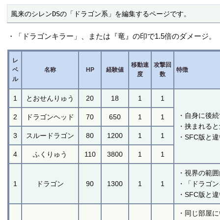
風来のシレンDSの「ドラゴン系」を編集するページです。
・「ドラゴンキラー」、または『竜』の印で1.5倍のダメージ。
レ
移動速
攻撃回
ベ
名称
HP
経験値
特徴
度
数
ル
1
とおせんりゅう
20
18
1
1
・自身に後続
2
ドラゴンヘッド
70
650
1
1
・挟まれると
3
スルードラゴン
80
1200
1
1
・SFC版と
4
ふくりゅう
110
3800
1
1
・視界の範囲
1
ドラゴン
90
1300
1
1
・「ドラゴン
・SFC版と
・同じ部屋に