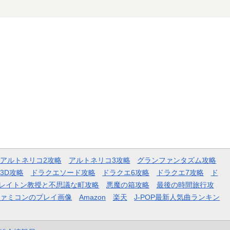
アルトネリコ2攻略
アルトネリコ3攻略
グランファンタズム攻略
3D攻略
ドラクエソード攻略
ドラクエ6攻略
ドラクエ7攻略
ド
レイトン教授と不思議な町攻略
悪魔の箱攻略
最後の時間旅行攻
ファミコンのプレイ画像
Amazon
楽天
J-POP最新人気曲ランキン