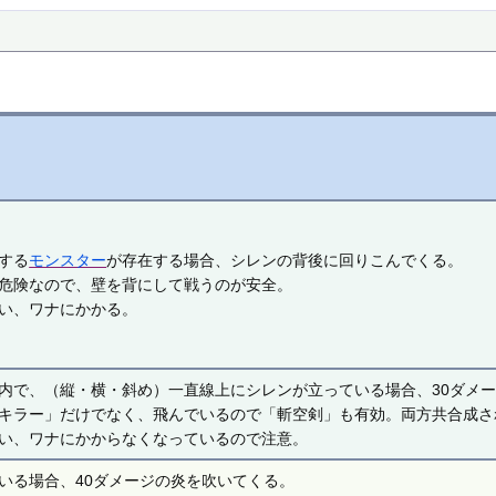
する
モンスター
が存在する場合、シレンの背後に回りこんでくる。
危険なので、壁を背にして戦うのが安全。
違い、ワナにかかる。
内で、（縦・横・斜め）一直線上にシレンが立っている場合、30ダメ
キラー」だけでなく、飛んでいるので「斬空剣」も有効。両方共合成さ
違い、ワナにかからなくなっているので注意。
いる場合、40ダメージの炎を吹いてくる。