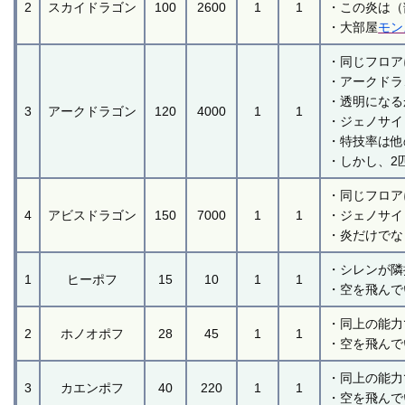
2
スカイドラゴン
100
2600
1
1
・この炎は（
・大部屋
モン
・同じフロア
・アークドラ
・透明になる
3
アークドラゴン
120
4000
1
1
・ジェノサイ
・特技率は他
・しかし、2
・同じフロア
4
アビスドラゴン
150
7000
1
1
・ジェノサイ
・炎だけでな
・シレンが隣
1
ヒーポフ
15
10
1
1
・空を飛んで
・同上の能力
2
ホノオポフ
28
45
1
1
・空を飛んで
・同上の能力
3
カエンポフ
40
220
1
1
・空を飛んで