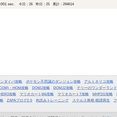
001 sec.
今日：26 昨日：25 累計：294614
モンダイパ攻略
ポケモン不思議のダンジョン攻略
アルトネリコ攻略
COM)・HOM攻略
DQMJ攻略
DQMJ2攻略
テリーのワンダーランド
HER3攻略
マリオカートWii攻略
マリオカート7攻略
MHP2G攻略
略
ZAPAブログ2.0
色読みトレーニング
ステルス将棋 棋譜再生