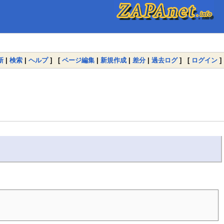
新
|
検索
|
ヘルプ
] [
ページ編集
|
新規作成
|
差分
|
過去ログ
] [
ログイン
]