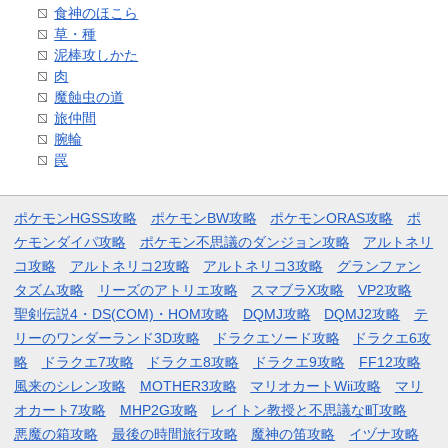
食神のほこら
草・種
泥棒攻しかた
肉
魔蝕虫の道
旅仲間
腕輪
罠
ポケモンHGSS攻略
ポケモンBW攻略
ポケモンORAS攻略
ポ
ケモンダイパ攻略
ポケモン不思議のダンジョン攻略
アルトネリ
コ攻略
アルトネリコ2攻略
アルトネリコ3攻略
グランファン
タズム攻略
リーズのアトリエ攻略
スマブラX攻略
VP2攻略
聖剣伝説4・DS(COM)・HOM攻略
DQMJ攻略
DQMJ2攻略
テ
リーのワンダーランド3D攻略
ドラクエソード攻略
ドラクエ6攻
略
ドラクエ7攻略
ドラクエ8攻略
ドラクエ9攻略
FF12攻略
風来のシレン攻略
MOTHER3攻略
マリオカートWii攻略
マリ
オカート7攻略
MHP2G攻略
レイトン教授と不思議な町攻略
悪魔の箱攻略
最後の時間旅行攻略
魔神の笛攻略
イヅナ攻略