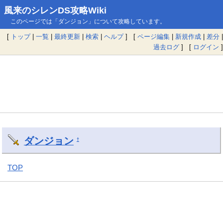
風来のシレンDS攻略Wiki
このページでは「ダンジョン」について攻略しています。
[
トップ
|
一覧
|
最終更新
|
検索
|
ヘルプ
] [
ページ編集
|
新規作成
|
差分
|
過去ログ
] [
ログイン
]
ダンジョン
†
TOP