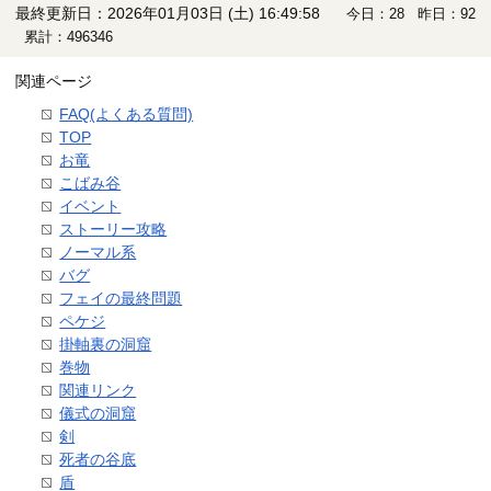
最終更新日：2026年01月03日 (土) 16:49:58
今日：28 昨日：92
累計：496346
関連ページ
FAQ(よくある質問)
TOP
お竜
こばみ谷
イベント
ストーリー攻略
ノーマル系
バグ
フェイの最終問題
ペケジ
掛軸裏の洞窟
巻物
関連リンク
儀式の洞窟
剣
死者の谷底
盾