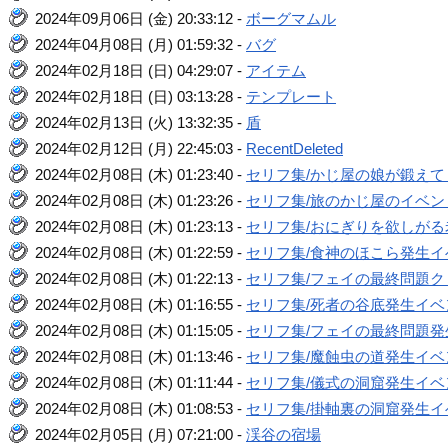
2024年09月06日 (金) 20:33:12 -
ボーグマムル
2024年04月08日 (月) 01:59:32 -
バグ
2024年02月18日 (日) 04:29:07 -
アイテム
2024年02月18日 (日) 03:13:28 -
テンプレート
2024年02月13日 (火) 13:32:35 -
盾
2024年02月12日 (月) 22:45:03 -
RecentDeleted
2024年02月08日 (木) 01:23:40 -
セリフ集/かじ屋の娘が鍛え
2024年02月08日 (木) 01:23:26 -
セリフ集/旅のかじ屋のイベン
2024年02月08日 (木) 01:23:13 -
セリフ集/おにぎりを欲しが
2024年02月08日 (木) 01:22:59 -
セリフ集/食神のほこら発生イ
2024年02月08日 (木) 01:22:13 -
セリフ集/フェイの最終問題
2024年02月08日 (木) 01:16:55 -
セリフ集/死者の谷底発生イベ
2024年02月08日 (木) 01:15:05 -
セリフ集/フェイの最終問題発
2024年02月08日 (木) 01:13:46 -
セリフ集/魔蝕虫の道発生イベ
2024年02月08日 (木) 01:11:44 -
セリフ集/儀式の洞窟発生イベ
2024年02月08日 (木) 01:08:53 -
セリフ集/掛軸裏の洞窟発生イ
2024年02月05日 (月) 07:21:00 -
渓谷の宿場