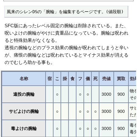
風来のシレンDSの「腕輪」を編集するページです。(値段順)
SFC版にあったレベル固定の腕輪は削除されている。また、
呪いよけの腕輪がやけに貴重品になっている。腕輪は呪われ
ると特殊効果がなくなる。
透視の腕輪などのプラス効果の腕輪が呪われてしまうと辛い
が、痛恨の腕輪などは呪われているとマイナス効果が消える
のでむしろ助かる事も。
名称
宿
こ
掛
食
フ
儀
死
売値
買取
効
物
遠投の腕輪
○
○
○
3000
900
そ
サ
サビよけの腕輪
○
○
○
○
3000
900
た
毒
毒よけの腕輪
○
○
○
○
3000
900
毒