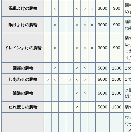
回
混乱よけの腕輪
○
○
○
○
3000
900
め
睡
眠りよけの腕輪
○
○
○
○
3000
900
ね
装
吸
ドレインよけの腕輪
○
○
○
○
3000
900
ま
う
回復の腕輪
○
○
○
5000
1500
1
しあわせの腕輪
○
○
○
○
○
5000
1500
1
水
通過の腕輪
○
○
5000
1500
隠
たれ流しの腕輪
○
5000
1500
装
ワ
ワ
し