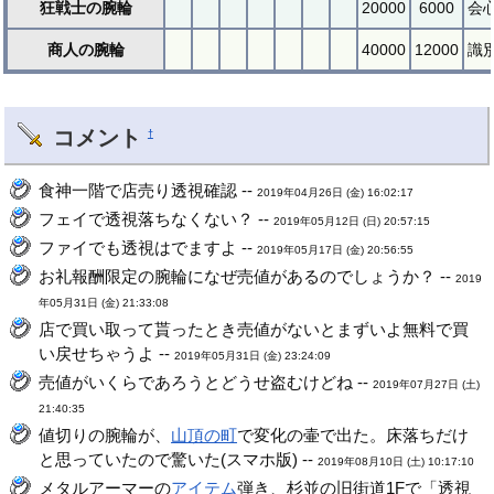
狂戦士の腕輪
20000
6000
会
商人の腕輪
40000
12000
識
コメント
†
食神一階で店売り透視確認 --
2019年04月26日 (金) 16:02:17
フェイで透視落ちなくない？ --
2019年05月12日 (日) 20:57:15
ファイでも透視はでますよ --
2019年05月17日 (金) 20:56:55
お礼報酬限定の腕輪になぜ売値があるのでしょうか？ --
2019
年05月31日 (金) 21:33:08
店で買い取って貰ったとき売値がないとまずいよ無料で買
い戻せちゃうよ --
2019年05月31日 (金) 23:24:09
売値がいくらであろうとどうせ盗むけどね --
2019年07月27日 (土)
21:40:35
値切りの腕輪が、
山頂の町
で変化の壷で出た。床落ちだけ
と思っていたので驚いた(スマホ版) --
2019年08月10日 (土) 10:17:10
メタルアーマーの
アイテム
弾き、杉並の旧街道1Fで「透視