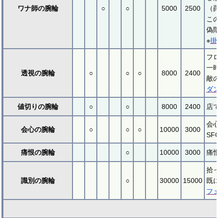
ワナ師の腕輪
○
○
5000
2500
（
こ
偽
※
掛
フ
一
透視の腕輪
○
○
○
8000
2400
敵
ダ
値切りの腕輪
○
○
8000
2400
店
会
会心の腕輪
○
○
○
10000
3000
S
痛恨の腕輪
○
10000
3000
痛
拾
識別の腕輪
○
30000
15000
既
フ