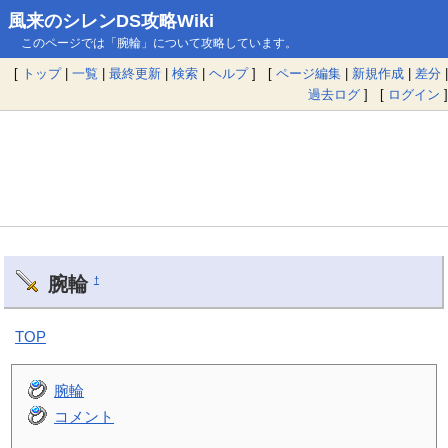
風来のシレンDS攻略Wiki
このページでは「腕輪」について攻略しています。
[
トップ
|
一覧
|
最終更新
|
検索
|
ヘルプ
] [
ページ編集
|
新規作成
|
差分
|
過去ログ
] [
ログイン
]
腕輪
†
TOP
腕輪
コメント