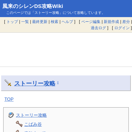
風来のシレンDS攻略Wiki
このページでは「ストーリー攻略」について攻略しています。
[
トップ
|
一覧
|
最終更新
|
検索
|
ヘルプ
] [
ページ編集
|
新規作成
|
差分
|
過去ログ
] [
ログイン
]
ストーリー攻略
†
TOP
ストーリー攻略
こばみ谷