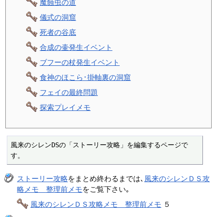
魔蝕虫の道
儀式の洞窟
死者の谷底
合成の壷発生イベント
ブフーの杖発生イベント
食神のほこら･掛軸裏の洞窟
フェイの最終問題
探索プレイメモ
風来のシレンDSの「ストーリー攻略」を編集するページで
す。
ストーリー攻略
をまとめ終わるまでは､
風来のシレンＤＳ攻
略メモ 整理前メモ
をご覧下さい｡
風来のシレンＤＳ攻略メモ 整理前メモ
５