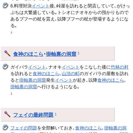
6.料理対決
イベント
後､峠屋を訪れると閉店していて､がけっ
ぷちは大繁盛している｡トシオにナオキからの預かりもので
あるブフーの杖を貰え､以降ブフーの杖が登場するようにな
る｡
↓
食神のほこら
･
掛軸裏の洞窟
†
ガイバラ
イベント
､ナオキ
イベント
をこなした後に
竹林の村
を訪れると
食神のほこら
､
山頂の町
のガイバラの屋敷を訪れ
ると
掛軸裏の洞窟
発生
イベント
が起き､以降
食神のほこら
､
掛軸裏の洞窟
へ行けるようになる｡
↓
フェイの最終問題
†
フェイの問題
を全部解いておき､
食神のほこら
､
掛軸裏の洞