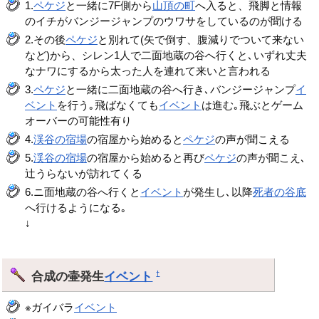
1.
ペケジ
と一緒に7F側から
山頂の町
へ入ると、飛脚と情報
のイチがバンジージャンプのウワサをしているのが聞ける
2.その後
ペケジ
と別れて(矢で倒す、腹減りでついて来ない
など)から、シレン1人で二面地蔵の谷へ行くと､いずれ丈夫
なナワにするから太った人を連れて来いと言われる
3.
ペケジ
と一緒に二面地蔵の谷へ行き､バンジージャンプ
イ
ベント
を行う｡飛ばなくても
イベント
は進む｡飛ぶとゲーム
オーバーの可能性有り
4.
渓谷の宿場
の宿屋から始めると
ペケジ
の声が聞こえる
5.
渓谷の宿場
の宿屋から始めると再び
ペケジ
の声が聞こえ､
辻うらないが訪れてくる
6.ニ面地蔵の谷へ行くと
イベント
が発生し､以降
死者の谷底
へ行けるようになる｡
↓
合成の壷発生
イベント
†
※ガイバラ
イベント