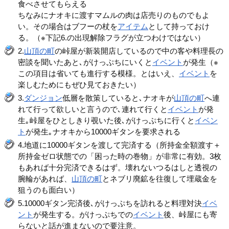
食べさせてもらえる
ちなみにナオキに渡すマムルの肉は店売りのものでもよ
い。その場合はブフーの杖を
アイテム
として持っておけ
る。（※下記6.の出現解除フラグが立つわけではない）
2.
山頂の町
の峠屋が新装開店しているので中の客や料理長の
密談を聞いたあと､がけっぷちにいくと
イベント
が発生（※
この項目は省いても進行する模様。とはいえ、
イベント
を
楽しむためにもぜひ見ておきたい）
3.
ダンジョン
低層を散策していると､ナオキが
山頂の町
へ連
れて行って欲しいと言うので､連れて行くと
イベント
が発
生｡峠屋をひとしきり覗いた後､がけっぷちに行くと
イベン
ト
が発生｡ナオキから10000ギタンを要求される
4.地道に10000ギタンを渡して完済する（所持金全額渡す＋
所持金ゼロ状態での「困った時の巻物」が非常に有効。3枚
もあれば十分完済できるはず。壊れないつるはしと透視の
腕輪があれば、
山頂の町
とネブリ廃鉱を往復して埋蔵金を
狙うのも面白い）
5.10000ギタン完済後､がけっぷちを訪れると料理対決
イベ
ント
が発生する。がけっぷちでの
イベント
後、峠屋にも寄
らないと話が進まないので要注意。