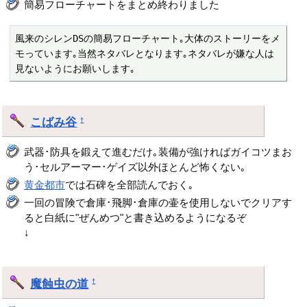
簡易フローチャートをまとめ終わりました
風来のシレンDSの簡易フローチャート｡大体のストーリーをメ
モっています｡当然ネタバレとなります｡ネタバレが嫌な人は
見ないようにお願いします｡ 
こばみ谷
†
武器･防具を鍛えて進むだけ｡装備が強ければガイコツまお
う･セルアーマー･ゲイズ以外ほとんど怖くない｡
黄金都市
では石碑を全部読んでおく｡
一回の冒険で倉庫･飛脚･倉庫の壷を使用しないでクリアす
ると白紙に"ぜんめつ"と書き込めるようになるぞ
↓
魔蝕虫の道
†