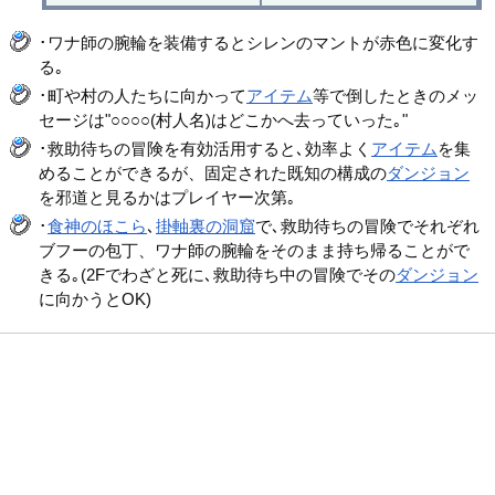
･ワナ師の腕輪を装備するとシレンのマントが赤色に変化す
る｡
･町や村の人たちに向かって
アイテム
等で倒したときのメッ
セージは"○○○○(村人名)はどこかへ去っていった｡"
･救助待ちの冒険を有効活用すると､効率よく
アイテム
を集
めることができるが、固定された既知の構成の
ダンジョン
を邪道と見るかはプレイヤー次第｡
･
食神のほこら
､
掛軸裏の洞窟
で､救助待ちの冒険でそれぞれ
ブフーの包丁、ワナ師の腕輪をそのまま持ち帰ることがで
きる｡(2Fでわざと死に､救助待ち中の冒険でその
ダンジョン
に向かうとOK)