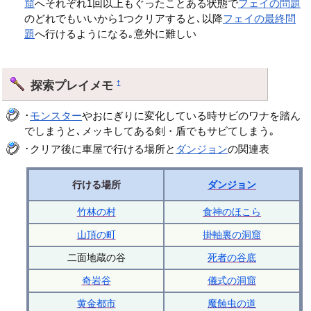
窟
へそれぞれ1回以上もぐったことある状態で
フェイの問題
のどれでもいいから1つクリアすると､以降
フェイの最終問
題
へ行けるようになる｡意外に難しい
探索プレイメモ
†
･
モンスター
やおにぎりに変化している時サビのワナを踏ん
でしまうと､メッキしてある剣・盾でもサビてしまう｡
･クリア後に車屋で行ける場所と
ダンジョン
の関連表
行ける場所
ダンジョン
竹林の村
食神のほこら
山頂の町
掛軸裏の洞窟
二面地蔵の谷
死者の谷底
奇岩谷
儀式の洞窟
黄金都市
魔蝕虫の道