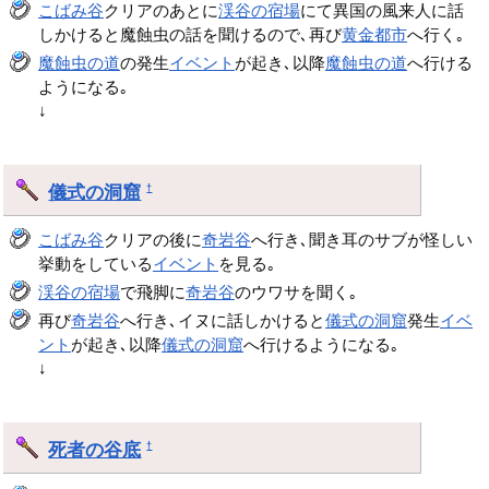
こばみ谷
クリアのあとに
渓谷の宿場
にて異国の風来人に話
しかけると魔蝕虫の話を聞けるので､再び
黄金都市
へ行く｡
魔蝕虫の道
の発生
イベント
が起き､以降
魔蝕虫の道
へ行ける
ようになる｡
↓
儀式の洞窟
†
こばみ谷
クリアの後に
奇岩谷
へ行き､聞き耳のサブが怪しい
挙動をしている
イベント
を見る｡
渓谷の宿場
で飛脚に
奇岩谷
のウワサを聞く｡
再び
奇岩谷
へ行き､イヌに話しかけると
儀式の洞窟
発生
イベ
ント
が起き､以降
儀式の洞窟
へ行けるようになる｡
↓
死者の谷底
†