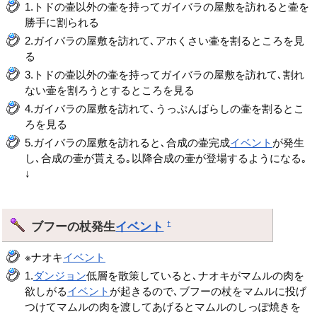
1.トドの壷以外の壷を持ってガイバラの屋敷を訪れると壷を
勝手に割られる
2.ガイバラの屋敷を訪れて､アホくさい壷を割るところを見
る
3.トドの壷以外の壷を持ってガイバラの屋敷を訪れて､割れ
ない壷を割ろうとするところを見る
4.ガイバラの屋敷を訪れて､うっぷんばらしの壷を割るとこ
ろを見る
5.ガイバラの屋敷を訪れると､合成の壷完成
イベント
が発生
し､合成の壷が貰える｡以降合成の壷が登場するようになる｡
↓
ブフーの杖発生
イベント
†
※ナオキ
イベント
1.
ダンジョン
低層を散策していると､ナオキがマムルの肉を
欲しがる
イベント
が起きるので､ブフーの杖をマムルに投げ
つけてマムルの肉を渡してあげるとマムルのしっぽ焼きを