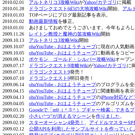
2010.02.01
アルトネリコ3攻略Wiki
が
Yahoo!カテゴリ
に掲載
2010.01.28
ドラゴンクエスト6幻の大地攻略Wiki
開始、
アル
2010.01.03 TOPページにブログ最新記事を表示。
2010.01.02
動画最新情報
を修正。
2010.01.01 あけましておめでとうございます。今年もよ
2009.11.26
レイトン教授と魔神の笛攻略Wiki
開始
2009.10.13
アルトネリコ3攻略Wiki
開始
2009.10.07
ohaYouTube - おはようチューブ
に現在の人気動画
2009.10.05
ohaYouTube - おはようチューブ
に動画名をコピー
2009.09.12
ポケモン ゴールド・シルバー攻略Wiki
オープン
2009.07.17
ドラゴンクエスト9攻略Wiki
が
Yahoo!カテゴリ
に
2009.07.11
ドラゴンクエスト9
発売！
2009.07.10
ドラゴンクエスト9
明日発売！
2009.06.14
ohaYouTube - おはようチューブ
のプログラムを全
2009.04.15
ohaYouTube - おはようチューブ
に関連動画を表示
2009.04.13
ohaYouTube - おはようチューブ
の
iPhone対応
2009.04.05
ohaYouTube - おはようチューブ
のアルゴリズムを
2009.03.13
Googleで「m9（＾Д＾）プギャー検索」できる
2009.02.20
小さい“つ”が消えるマシーン
を
作りました
。
2009.02.19
スターオーシャン4発売！
、
アイドルマスターSP
2009.02.12
公開APIを利用したサンプルサイトを作っていく