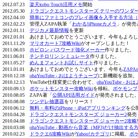
2012.07.23
楽天kobo Touch活用メモ
開始
2012.05.30
ドラゴンクエストモンスターズ テリーのワンダーラ
2012.04.10
簡単にファミコンのプレイ画像を入手する方法（
2012.02.23 管理人ZAPA執筆「
わかる!iPhoneカメラ
」が発売
2012.01.11
デジカメ最新情報
を更新
2012.01.01 あけましておめでとうございます。今年もよ
2011.11.29
マリオカート7攻略Wiki
がオープンしました！
2011.06.03
ホビロン パスワード強化メーカー
作りました。
2011.06.01
チンチロリン シミュレータ
作りました。
2011.05.27
めんまフォントお試しサイト
作りました。
2011.01.01 あけましておめでとうございます。今年も
ZAPA
2010.12.18
ohaYouTube - おはようチューブ
に新機能を追加。
2010.12.13 YouTube仕様変更に合わせて、
ohaYouTube -
2010.09.13
ポケットモンスター攻略Wiki
を移転。
ポケモンブ
2010.08.05 ZAPA著「
公開API活用ガイド
が発売されました
2010.08.08
ツンデレ抽選器
をリリース！
2010.06.12
無料・有料のiPhone・iPadアプリランキング
を公
2010.04.28
ドラゴンクエストモンスターズ ジョーカー2
発売
2010.04.08
ドラゴンクエストモンスターズ ジョーカー2攻略Wi
2010.03.08
ohaYouTube - 動画から音楽（MP3)だけ抽出する
2010.02.23
ドラクエ6攻略Wiki
が
Yahoo!カテゴリ
に掲載。
ポ