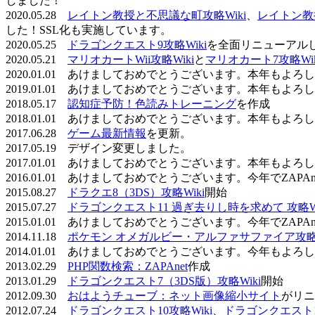
しました！
2020.05.28
レイトン教授と不思議な町攻略Wiki
、
レイトン教
した！SSL化も実施しています。
2020.05.25
ドラゴンクエスト9攻略Wiki
を全面リニューアル
2020.05.21
マリオカートWii攻略Wiki
と
マリオカート7攻略Wik
2020.01.01 あけましておめでとうございます。本年もよ
2019.01.01 あけましておめでとうございます。本年もよ
2018.05.17
認知症予防！色読みトレーニング
を作成
2018.01.01 あけましておめでとうございます。本年もよ
2017.06.28
ゲーム最新情報
を更新。
2017.05.19 デザイン変更しました。
2017.01.01 あけましておめでとうございます。本年もよ
2016.01.01 あけましておめでとうございます。今年でZAP
2015.08.27
ドラクエ8（3DS）攻略Wiki
開始
2015.07.27
ドラゴンクエスト11 過ぎ去りし時を求めて 攻略Wi
2015.01.01 あけましておめでとうございます。今年でZAP
2014.11.18
ポケモン オメガルビー・アルファサファイア攻略W
2014.01.01 あけましておめでとうございます。今年もよ
2013.02.29
PHP関数検索：ZAPAnet
作成
2013.01.29
ドラゴンクエスト7（3DS版）攻略Wiki
開始
2012.09.30
おはようチューブ：ネット画像縮小サイト
がリニ
2012.07.24
ドラゴンクエスト10攻略Wiki
、
ドラゴンクエスト11