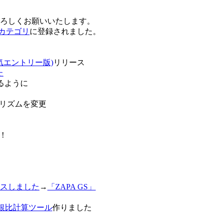
卒よろしくお願いいたします。
o!カテゴリ
に登録されました。
気エントリー版)
リリース
た
るように
リズムを変更
！
スしました
→
「ZAPA GS」
白銀比計算ツール
作りました