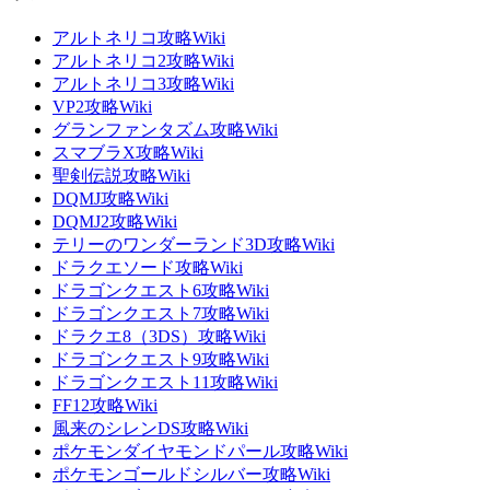
アルトネリコ攻略Wiki
アルトネリコ2攻略Wiki
アルトネリコ3攻略Wiki
VP2攻略Wiki
グランファンタズム攻略Wiki
スマブラX攻略Wiki
聖剣伝説攻略Wiki
DQMJ攻略Wiki
DQMJ2攻略Wiki
テリーのワンダーランド3D攻略Wiki
ドラクエソード攻略Wiki
ドラゴンクエスト6攻略Wiki
ドラゴンクエスト7攻略Wiki
ドラクエ8（3DS）攻略Wiki
ドラゴンクエスト9攻略Wiki
ドラゴンクエスト11攻略Wiki
FF12攻略Wiki
風来のシレンDS攻略Wiki
ポケモンダイヤモンドパール攻略Wiki
ポケモンゴールドシルバー攻略Wiki