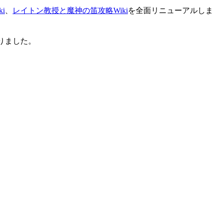
i
、
レイトン教授と魔神の笛攻略Wiki
を全面リニューアルしま
りました。