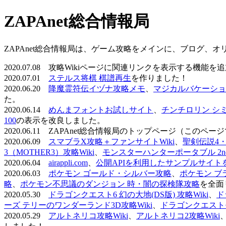
ZAPAnet総合情報局
ZAPAnet総合情報局は、ゲーム攻略をメインに、ブログ、
2020.07.08 攻略Wikiページに関連リンクを表示する機能
2020.07.01
ステルス将棋 棋譜再生
を作りました！
2020.06.20
降魔霊符伝イヅナ攻略メモ
、
マジカルバケーショ
た。
2020.06.14
めんまフォントお試しサイト
、
チンチロリン シ
100
の表示を改良しました。
2020.06.11 ZAPAnet総合情報局のトップページ（こ
2020.06.09
スマブラX攻略＋ファンサイトWiki
、
聖剣伝説4・D
3（MOTHER3）攻略Wiki
、
モンスターハンターポータブル 2nd 
2020.06.04
airappli.com
、
公開APIを利用したサンプルサイト
2020.06.03
ポケモン ゴールド・シルバー攻略
、
ポケモン ブ
略
、
ポケモン不思議のダンジョン 時・闇の探検隊攻略
を全面
2020.05.30
ドラゴンクエスト6 幻の大地(DS版) 攻略Wiki
、
ド
ーズ テリーのワンダーランド3D攻略Wiki
、
ドラゴンクエストモ
2020.05.29
アルトネリコ攻略Wiki
、
アルトネリコ2攻略Wiki