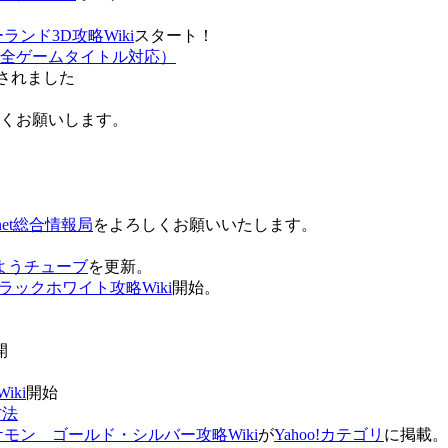
ンド3D攻略Wiki
スタート！
全ゲームタイトル対応）
されました
ろしくお願いします。
net総合情報局
をよろしくお願いいたします。
 おはようチューブ
を更新。
ラックホワイト攻略Wiki
開始。
。
開
ki
開始
方法
ケモン ゴールド・シルバー攻略Wiki
が
Yahoo!カテゴリ
に掲載。