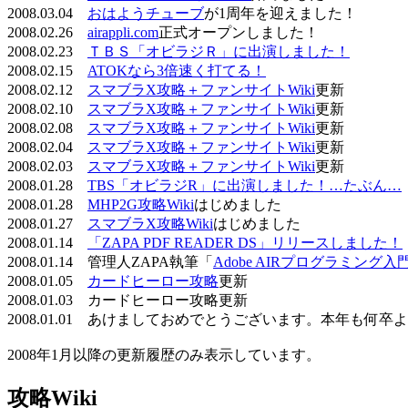
2008.03.04
おはようチューブ
が1周年を迎えました！
2008.02.26
airappli.com
正式オープンしました！
2008.02.23
ＴＢＳ「オビラジＲ」に出演しました！
2008.02.15
ATOKなら3倍速く打てる！
2008.02.12
スマブラX攻略＋ファンサイトWiki
更新
2008.02.10
スマブラX攻略＋ファンサイトWiki
更新
2008.02.08
スマブラX攻略＋ファンサイトWiki
更新
2008.02.04
スマブラX攻略＋ファンサイトWiki
更新
2008.02.03
スマブラX攻略＋ファンサイトWiki
更新
2008.01.28
TBS「オビラジR」に出演しました！…たぶん…
2008.01.28
MHP2G攻略Wiki
はじめました
2008.01.27
スマブラX攻略Wiki
はじめました
2008.01.14
「ZAPA PDF READER DS」リリースしました！
2008.01.14 管理人ZAPA執筆「
Adobe AIRプログラミング入
2008.01.05
カードヒーロー攻略
更新
2008.01.03 カードヒーロー攻略更新
2008.01.01 あけましておめでとうございます。本年も何
2008年1月以降の更新履歴のみ表示しています。
攻略Wiki