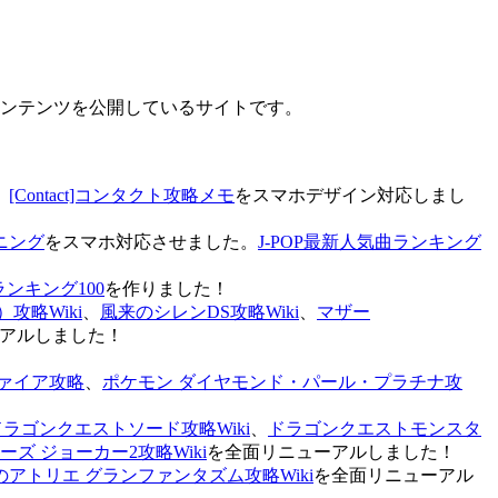
なコンテンツを公開しているサイトです。
、
[Contact]コンタクト攻略メモ
をスマホデザイン対応しまし
ニング
をスマホ対応させました。
J-POP最新人気曲ランキング
ランキング100
を作りました！
攻略Wiki
、
風来のシレンDS攻略Wiki
、
マザー
アルしました！
ァイア攻略
、
ポケモン ダイヤモンド・パール・プラチナ攻
ドラゴンクエストソード攻略Wiki
、
ドラゴンクエストモンスタ
ズ ジョーカー2攻略Wiki
を全面リニューアルしました！
のアトリエ グランファンタズム攻略Wiki
を全面リニューアル