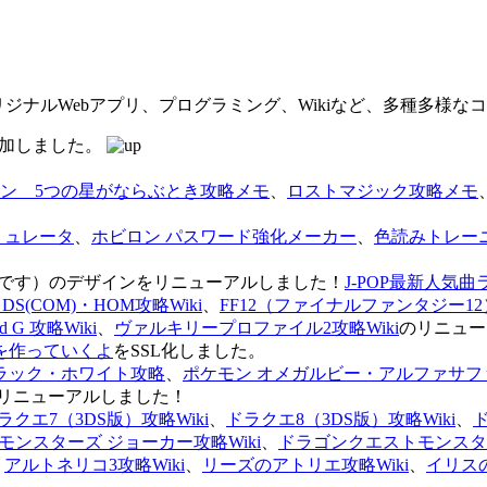
オリジナルWebアプリ、プログラミング、Wikiなど、多種多様
を追加しました。
ン 5つの星がならぶとき攻略メモ
、
ロストマジック攻略メモ
ミュレータ
、
ホビロン パスワード強化メーカー
、
色読みトレー
のページです）のデザインをリニューアルしました！
J-POP最新人気曲
S(COM)・HOM攻略Wiki
、
FF12（ファイナルファンタジー12）
G 攻略Wiki
、
ヴァルキリープロファイル2攻略Wiki
のリニュー
を作っていくよ
をSSL化しました。
ラック・ホワイト攻略
、
ポケモン オメガルビー・アルファサフ
リニューアルしました！
ラクエ7（3DS版）攻略Wiki
、
ドラクエ8（3DS版）攻略Wiki
、
ンスターズ ジョーカー攻略Wiki
、
ドラゴンクエストモンスター
、
アルトネリコ3攻略Wiki
、
リーズのアトリエ攻略Wiki
、
イリス