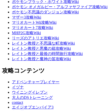
ポケモンブラック・ホワイト攻略Wiki
ポケモン オメガルビー・アルファサファイア攻略Wiki
ポケモン不思議のダンジョン攻略Wiki
マザー3攻略Wiki
マリオカートWii攻略Wiki
マリオカート7攻略Wiki
MHP2G攻略Wiki
リーズのアトリエ攻略Wiki
レイトン教授と不思議な町攻略Wiki
レイトン教授と悪魔の箱攻略Wiki
レイトン教授と最後の時間旅行攻略Wiki
レイトン教授と魔神の笛攻略Wiki
攻略コンテンツ
アドベンチャープレイヤー
イヅナ
ウイニングイレブン
大人のDSトレーニング
contact
エイジオブエンパイア3