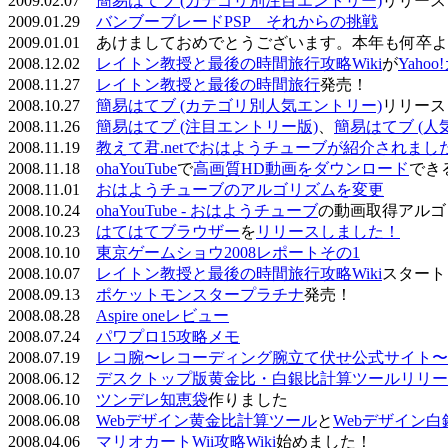
2009.02.07
簡易はてブ (カテゴリ別注目エントリー)
リリース
2009.01.29
バンブーブレードPSP それからの挑戦
2009.01.01 あけましておめでとうございます。本年も何
2008.12.02
レイトン教授と最後の時間旅行攻略Wiki
が
Yaho
2008.11.27
レイトン教授と最後の時間旅行
発売！
2008.10.27
簡易はてブ (カテゴリ別人気エントリー)
リリース
2008.11.26
簡易はてブ (注目エントリー版)
、
簡易はてブ (人
2008.11.19
教えて君.netでおはようチューブが紹介されまし
2008.11.18
ohaYouTube
で
高画質HD動画をダウンロード
でき
2008.11.01
おはようチューブのアルゴリズムを変更
2008.10.24
ohaYouTube - おはようチューブ
の動画取得アルゴ
2008.10.23
はてはてブラウザー
を
リリースしました！
2008.10.10
東京ゲームショウ2008レポートその1
2008.10.07
レイトン教授と最後の時間旅行攻略Wiki
スタート
2008.09.13
ポケットモンスタープラチナ
発売！
2008.08.28
Aspire oneレビュー
2008.07.24
パワプロ15攻略メモ
2008.07.19
レコ腕〜レコーディング腕立て伏せ公式サイト〜
2008.06.12
デスクトップ版黄金比・白銀比計算ツールリリー
2008.06.10
ツンデレ知恵袋
作りました
2008.06.08
Webデザイン黄金比計算ツール
と
Webデザイン
2008.04.06
マリオカートWii攻略Wiki
始めました！