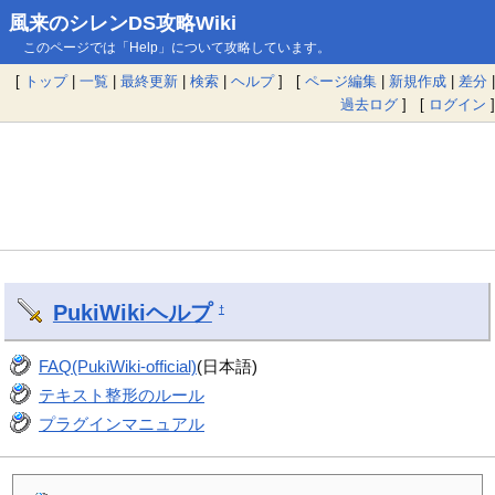
風来のシレンDS攻略Wiki
このページでは「Help」について攻略しています。
[
トップ
|
一覧
|
最終更新
|
検索
|
ヘルプ
] [
ページ編集
|
新規作成
|
差分
|
過去ログ
] [
ログイン
]
PukiWiki
ヘルプ
†
FAQ(PukiWiki-official)
(日本語)
テキスト整形のルール
プラグインマニュアル