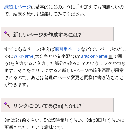
練習用ページ
は基本的にどのように手を加えても問題ないの
で、結果を恐れず編集してみてください。
新しいページを作成するには?
†
すでにあるページ(例えば
練習用ページ
など)で、ページのどこ
かに
WikiName
(大文字と小文字混合)か
BracketName
([[]]で囲
う)を入力すると入力した部分の後ろに ? というリンクがつき
ます。そこをクリックすると新しいページの編集画面が用意
されるので、あとは普通のページ変更と同様に書き込むこと
ができます。
リンクについてる(3m)とかは?
†
3mは3分前くらい、5hは5時間前くらい、8dは8日前くらいに
更新された、という意味です。