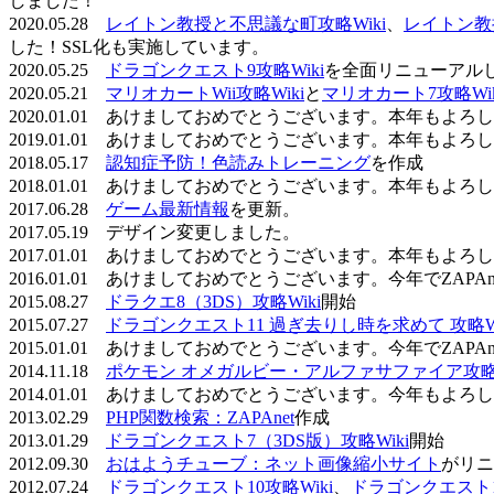
しました！
2020.05.28
レイトン教授と不思議な町攻略Wiki
、
レイトン教
した！SSL化も実施しています。
2020.05.25
ドラゴンクエスト9攻略Wiki
を全面リニューアル
2020.05.21
マリオカートWii攻略Wiki
と
マリオカート7攻略Wik
2020.01.01 あけましておめでとうございます。本年もよ
2019.01.01 あけましておめでとうございます。本年もよ
2018.05.17
認知症予防！色読みトレーニング
を作成
2018.01.01 あけましておめでとうございます。本年もよ
2017.06.28
ゲーム最新情報
を更新。
2017.05.19 デザイン変更しました。
2017.01.01 あけましておめでとうございます。本年もよ
2016.01.01 あけましておめでとうございます。今年でZAP
2015.08.27
ドラクエ8（3DS）攻略Wiki
開始
2015.07.27
ドラゴンクエスト11 過ぎ去りし時を求めて 攻略Wi
2015.01.01 あけましておめでとうございます。今年でZAP
2014.11.18
ポケモン オメガルビー・アルファサファイア攻略W
2014.01.01 あけましておめでとうございます。今年もよ
2013.02.29
PHP関数検索：ZAPAnet
作成
2013.01.29
ドラゴンクエスト7（3DS版）攻略Wiki
開始
2012.09.30
おはようチューブ：ネット画像縮小サイト
がリニ
2012.07.24
ドラゴンクエスト10攻略Wiki
、
ドラゴンクエスト11