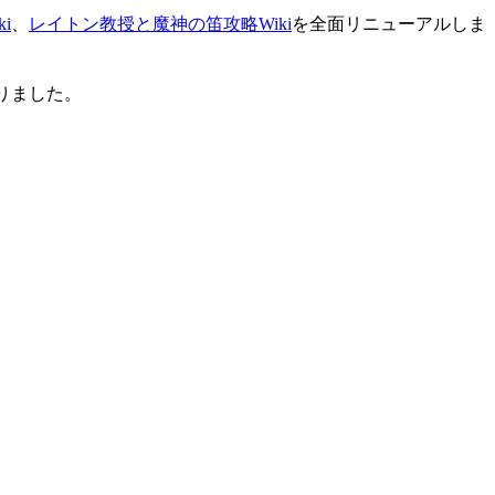
i
、
レイトン教授と魔神の笛攻略Wiki
を全面リニューアルしま
りました。