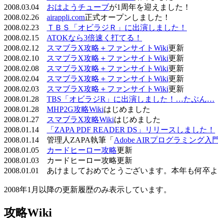
2008.03.04
おはようチューブ
が1周年を迎えました！
2008.02.26
airappli.com
正式オープンしました！
2008.02.23
ＴＢＳ「オビラジＲ」に出演しました！
2008.02.15
ATOKなら3倍速く打てる！
2008.02.12
スマブラX攻略＋ファンサイトWiki
更新
2008.02.10
スマブラX攻略＋ファンサイトWiki
更新
2008.02.08
スマブラX攻略＋ファンサイトWiki
更新
2008.02.04
スマブラX攻略＋ファンサイトWiki
更新
2008.02.03
スマブラX攻略＋ファンサイトWiki
更新
2008.01.28
TBS「オビラジR」に出演しました！…たぶん…
2008.01.28
MHP2G攻略Wiki
はじめました
2008.01.27
スマブラX攻略Wiki
はじめました
2008.01.14
「ZAPA PDF READER DS」リリースしました！
2008.01.14 管理人ZAPA執筆「
Adobe AIRプログラミング入
2008.01.05
カードヒーロー攻略
更新
2008.01.03 カードヒーロー攻略更新
2008.01.01 あけましておめでとうございます。本年も何
2008年1月以降の更新履歴のみ表示しています。
攻略Wiki