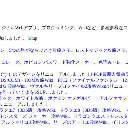
オリジナルWebアプリ、プログラミング、Wikiなど、多種多様
を追加しました。
ン 5つの星がならぶとき攻略メモ
、
ロストマジック攻略メモ
ミュレータ
、
ホビロン パスワード強化メーカー
、
色読みトレー
のページです）のデザインをリニューアルしました！
J-POP最新人気曲
S(COM)・HOM攻略Wiki
、
FF12（ファイナルファンタジー12）
G 攻略Wiki
、
ヴァルキリープロファイル2攻略Wiki
のリニュー
を作っていくよ
をSSL化しました。
ラック・ホワイト攻略
、
ポケモン オメガルビー・アルファサフ
リニューアルしました！
ラクエ7（3DS版）攻略Wiki
、
ドラクエ8（3DS版）攻略Wiki
、
ンスターズ ジョーカー攻略Wiki
、
ドラゴンクエストモンスター
、
アルトネリコ3攻略Wiki
、
リーズのアトリエ攻略Wiki
、
イリス