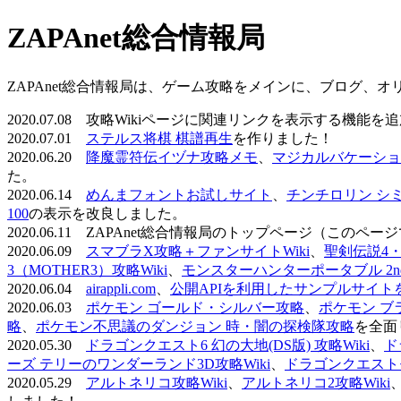
ZAPAnet総合情報局
ZAPAnet総合情報局は、ゲーム攻略をメインに、ブログ、
2020.07.08 攻略Wikiページに関連リンクを表示する機能
2020.07.01
ステルス将棋 棋譜再生
を作りました！
2020.06.20
降魔霊符伝イヅナ攻略メモ
、
マジカルバケーショ
た。
2020.06.14
めんまフォントお試しサイト
、
チンチロリン シ
100
の表示を改良しました。
2020.06.11 ZAPAnet総合情報局のトップページ（こ
2020.06.09
スマブラX攻略＋ファンサイトWiki
、
聖剣伝説4・D
3（MOTHER3）攻略Wiki
、
モンスターハンターポータブル 2nd 
2020.06.04
airappli.com
、
公開APIを利用したサンプルサイト
2020.06.03
ポケモン ゴールド・シルバー攻略
、
ポケモン ブ
略
、
ポケモン不思議のダンジョン 時・闇の探検隊攻略
を全面
2020.05.30
ドラゴンクエスト6 幻の大地(DS版) 攻略Wiki
、
ド
ーズ テリーのワンダーランド3D攻略Wiki
、
ドラゴンクエストモ
2020.05.29
アルトネリコ攻略Wiki
、
アルトネリコ2攻略Wiki