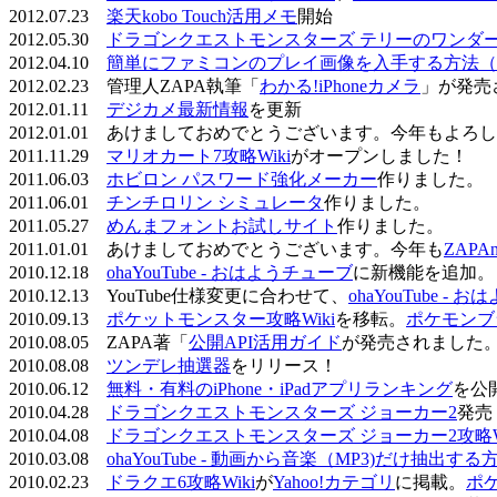
2012.07.23
楽天kobo Touch活用メモ
開始
2012.05.30
ドラゴンクエストモンスターズ テリーのワンダーラ
2012.04.10
簡単にファミコンのプレイ画像を入手する方法（
2012.02.23 管理人ZAPA執筆「
わかる!iPhoneカメラ
」が発売
2012.01.11
デジカメ最新情報
を更新
2012.01.01 あけましておめでとうございます。今年もよ
2011.11.29
マリオカート7攻略Wiki
がオープンしました！
2011.06.03
ホビロン パスワード強化メーカー
作りました。
2011.06.01
チンチロリン シミュレータ
作りました。
2011.05.27
めんまフォントお試しサイト
作りました。
2011.01.01 あけましておめでとうございます。今年も
ZAPA
2010.12.18
ohaYouTube - おはようチューブ
に新機能を追加。
2010.12.13 YouTube仕様変更に合わせて、
ohaYouTube -
2010.09.13
ポケットモンスター攻略Wiki
を移転。
ポケモンブ
2010.08.05 ZAPA著「
公開API活用ガイド
が発売されました
2010.08.08
ツンデレ抽選器
をリリース！
2010.06.12
無料・有料のiPhone・iPadアプリランキング
を公
2010.04.28
ドラゴンクエストモンスターズ ジョーカー2
発売
2010.04.08
ドラゴンクエストモンスターズ ジョーカー2攻略Wi
2010.03.08
ohaYouTube - 動画から音楽（MP3)だけ抽出する
2010.02.23
ドラクエ6攻略Wiki
が
Yahoo!カテゴリ
に掲載。
ポ