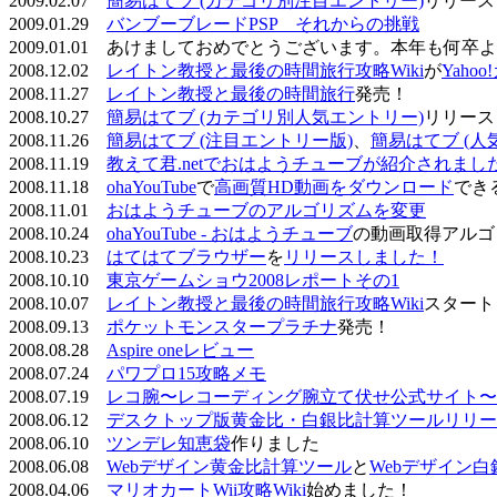
2009.02.07
簡易はてブ (カテゴリ別注目エントリー)
リリース
2009.01.29
バンブーブレードPSP それからの挑戦
2009.01.01 あけましておめでとうございます。本年も何
2008.12.02
レイトン教授と最後の時間旅行攻略Wiki
が
Yaho
2008.11.27
レイトン教授と最後の時間旅行
発売！
2008.10.27
簡易はてブ (カテゴリ別人気エントリー)
リリース
2008.11.26
簡易はてブ (注目エントリー版)
、
簡易はてブ (人
2008.11.19
教えて君.netでおはようチューブが紹介されまし
2008.11.18
ohaYouTube
で
高画質HD動画をダウンロード
でき
2008.11.01
おはようチューブのアルゴリズムを変更
2008.10.24
ohaYouTube - おはようチューブ
の動画取得アルゴ
2008.10.23
はてはてブラウザー
を
リリースしました！
2008.10.10
東京ゲームショウ2008レポートその1
2008.10.07
レイトン教授と最後の時間旅行攻略Wiki
スタート
2008.09.13
ポケットモンスタープラチナ
発売！
2008.08.28
Aspire oneレビュー
2008.07.24
パワプロ15攻略メモ
2008.07.19
レコ腕〜レコーディング腕立て伏せ公式サイト〜
2008.06.12
デスクトップ版黄金比・白銀比計算ツールリリー
2008.06.10
ツンデレ知恵袋
作りました
2008.06.08
Webデザイン黄金比計算ツール
と
Webデザイン
2008.04.06
マリオカートWii攻略Wiki
始めました！