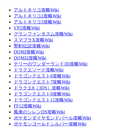
アルトネリコ攻略Wiki
アルトネリコ2攻略Wiki
アルトネリコ3攻略Wiki
VP2攻略Wiki
グランファンタズム攻略Wiki
スマブラX攻略Wiki
聖剣伝説攻略Wiki
DQMJ攻略Wiki
DQMJ2攻略Wiki
テリーのワンダーランド3D攻略Wiki
ドラクエソード攻略Wiki
ドラゴンクエスト6攻略Wiki
ドラゴンクエスト7攻略Wiki
ドラクエ8（3DS）攻略Wiki
ドラゴンクエスト9攻略Wiki
ドラゴンクエスト11攻略Wiki
FF12攻略Wiki
風来のシレンDS攻略Wiki
ポケモンダイヤモンドパール攻略Wiki
ポケモンゴールドシルバー攻略Wiki