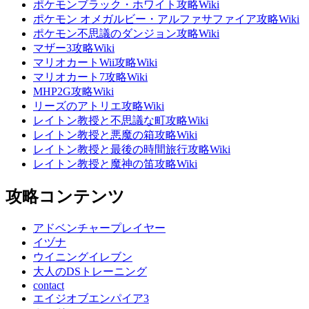
ポケモンブラック・ホワイト攻略Wiki
ポケモン オメガルビー・アルファサファイア攻略Wiki
ポケモン不思議のダンジョン攻略Wiki
マザー3攻略Wiki
マリオカートWii攻略Wiki
マリオカート7攻略Wiki
MHP2G攻略Wiki
リーズのアトリエ攻略Wiki
レイトン教授と不思議な町攻略Wiki
レイトン教授と悪魔の箱攻略Wiki
レイトン教授と最後の時間旅行攻略Wiki
レイトン教授と魔神の笛攻略Wiki
攻略コンテンツ
アドベンチャープレイヤー
イヅナ
ウイニングイレブン
大人のDSトレーニング
contact
エイジオブエンパイア3