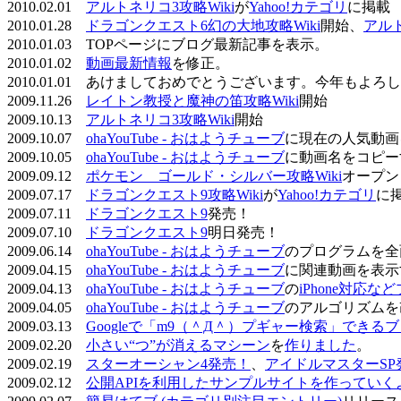
2010.02.01
アルトネリコ3攻略Wiki
が
Yahoo!カテゴリ
に掲載
2010.01.28
ドラゴンクエスト6幻の大地攻略Wiki
開始、
アル
2010.01.03 TOPページにブログ最新記事を表示。
2010.01.02
動画最新情報
を修正。
2010.01.01 あけましておめでとうございます。今年もよ
2009.11.26
レイトン教授と魔神の笛攻略Wiki
開始
2009.10.13
アルトネリコ3攻略Wiki
開始
2009.10.07
ohaYouTube - おはようチューブ
に現在の人気動画
2009.10.05
ohaYouTube - おはようチューブ
に動画名をコピー
2009.09.12
ポケモン ゴールド・シルバー攻略Wiki
オープン
2009.07.17
ドラゴンクエスト9攻略Wiki
が
Yahoo!カテゴリ
に
2009.07.11
ドラゴンクエスト9
発売！
2009.07.10
ドラゴンクエスト9
明日発売！
2009.06.14
ohaYouTube - おはようチューブ
のプログラムを全
2009.04.15
ohaYouTube - おはようチューブ
に関連動画を表示
2009.04.13
ohaYouTube - おはようチューブ
の
iPhone対応
2009.04.05
ohaYouTube - おはようチューブ
のアルゴリズムを
2009.03.13
Googleで「m9（＾Д＾）プギャー検索」できる
2009.02.20
小さい“つ”が消えるマシーン
を
作りました
。
2009.02.19
スターオーシャン4発売！
、
アイドルマスターSP
2009.02.12
公開APIを利用したサンプルサイトを作っていく