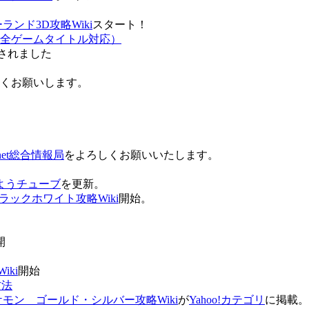
ンド3D攻略Wiki
スタート！
全ゲームタイトル対応）
されました
ろしくお願いします。
net総合情報局
をよろしくお願いいたします。
 おはようチューブ
を更新。
ラックホワイト攻略Wiki
開始。
。
開
ki
開始
方法
ケモン ゴールド・シルバー攻略Wiki
が
Yahoo!カテゴリ
に掲載。