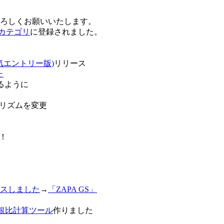
卒よろしくお願いいたします。
o!カテゴリ
に登録されました。
気エントリー版)
リリース
た
るように
リズムを変更
！
スしました
→
「ZAPA GS」
白銀比計算ツール
作りました