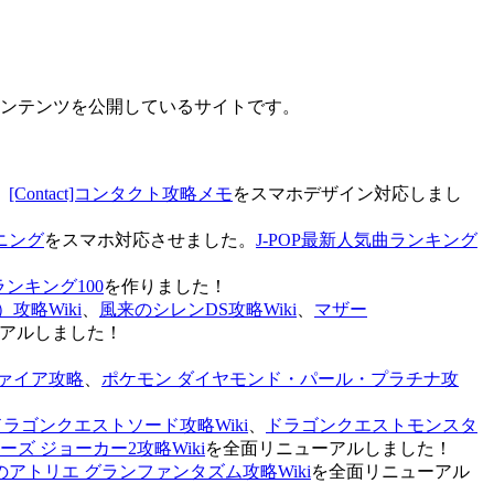
なコンテンツを公開しているサイトです。
、
[Contact]コンタクト攻略メモ
をスマホデザイン対応しまし
ニング
をスマホ対応させました。
J-POP最新人気曲ランキング
ランキング100
を作りました！
攻略Wiki
、
風来のシレンDS攻略Wiki
、
マザー
アルしました！
ァイア攻略
、
ポケモン ダイヤモンド・パール・プラチナ攻
ドラゴンクエストソード攻略Wiki
、
ドラゴンクエストモンスタ
ズ ジョーカー2攻略Wiki
を全面リニューアルしました！
のアトリエ グランファンタズム攻略Wiki
を全面リニューアル