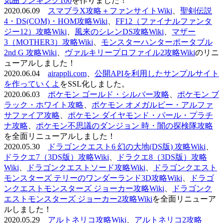
気曲ランキング100
を作りました！
2020.06.09
スマブラX攻略＋ファンサイトWiki
、
聖剣伝説
4・DS(COM)・HOM攻略Wiki
、
FF12（ファイナルファンタ
ジー12）攻略Wiki
、
風来のシレンDS攻略Wiki
、
マザー
3（MOTHER3）攻略Wiki
、
モンスターハンターポータブル
2nd G 攻略Wiki
、
ヴァルキリープロファイル2攻略Wiki
のリニ
ューアルしました！
2020.06.04
airappli.com
、
公開APIを利用したサンプルサイト
を作っていくよ
をSSL化しました。
2020.06.03
ポケモン ゴールド・シルバー攻略
、
ポケモン ブ
ラック・ホワイト攻略
、
ポケモン オメガルビー・アルファ
サファイア攻略
、
ポケモン ダイヤモンド・パール・プラチ
ナ攻略
、
ポケモン不思議のダンジョン 時・闇の探検隊攻略
を全面リニューアルしました！
2020.05.30
ドラゴンクエスト6 幻の大地(DS版) 攻略Wiki
、
ドラクエ7（3DS版）攻略Wiki
、
ドラクエ8（3DS版）攻略
Wiki
、
ドラゴンクエストソード攻略Wiki
、
ドラゴンクエスト
モンスターズ テリーのワンダーランド3D攻略Wiki
、
ドラゴ
ンクエストモンスターズ ジョーカー攻略Wiki
、
ドラゴンク
エストモンスターズ ジョーカー2攻略Wiki
を全面リニューア
ルしました！
2020.05.29
アルトネリコ攻略Wiki
、
アルトネリコ2攻略