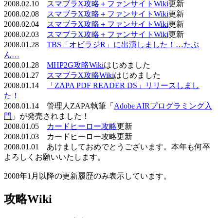
2008.02.10
スマブラX攻略＋ファンサイトWiki
更新
2008.02.08
スマブラX攻略＋ファンサイトWiki
更新
2008.02.04
スマブラX攻略＋ファンサイトWiki
更新
2008.02.03
スマブラX攻略＋ファンサイトWiki
更新
2008.01.28
TBS「オビラジR」に出演しました！…たぶ
ん…
2008.01.28
MHP2G攻略Wiki
はじめました
2008.01.27
スマブラX攻略Wiki
はじめました
2008.01.14
「ZAPA PDF READER DS」リリースしまし
た！
2008.01.14 管理人ZAPA執筆「
Adobe AIRプログラミング入
門
」が発売されました！
2008.01.05
カードヒーロー攻略
更新
2008.01.03 カードヒーロー攻略更新
2008.01.01 あけましておめでとうございます。本年も何卒
よろしくお願いいたします。
2008年1月以降の更新履歴のみ表示しています。
攻略Wiki