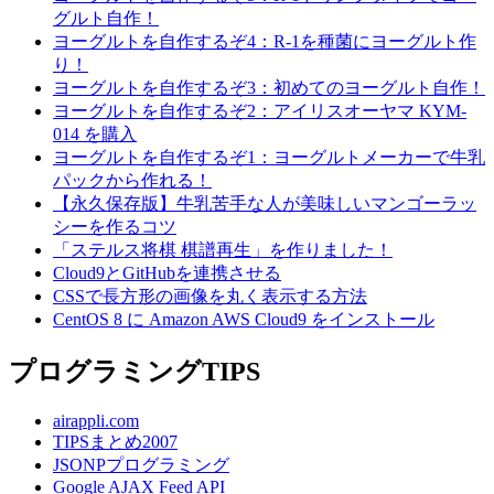
グルト自作！
ヨーグルトを自作するぞ4：R-1を種菌にヨーグルト作
り！
ヨーグルトを自作するぞ3：初めてのヨーグルト自作！
ヨーグルトを自作するぞ2：アイリスオーヤマ KYM-
014 を購入
ヨーグルトを自作するぞ1：ヨーグルトメーカーで牛乳
パックから作れる！
【永久保存版】牛乳苦手な人が美味しいマンゴーラッ
シーを作るコツ
「ステルス将棋 棋譜再生」を作りました！
Cloud9とGitHubを連携させる
CSSで長方形の画像を丸く表示する方法
CentOS 8 に Amazon AWS Cloud9 をインストール
プログラミングTIPS
airappli.com
TIPSまとめ2007
JSONPプログラミング
Google AJAX Feed API