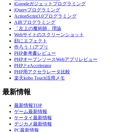
iGoogleガジェットプログラミング
jQueryプログラミング
ActionScript3.0プログラミング
AIRプログラミング
「左上の魔術師」理論
Webサイトのスクリーンショット
顔にエフェクト
作ろう！iアプリ
PHP参考書レビュー
PHPオープンソースWebアプリレビュー
PHPとeAccelerator
PHP用アクセラレータ比較
楽天kobo Touch活用メモ
最新情報
最新情報TOP
ゲーム最新情報
ケータイ最新情報
デジカメ最新情報
PC最新情報