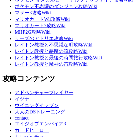
ポケモン不思議のダンジョン攻略Wiki
マザー3攻略Wiki
マリオカートWii攻略Wiki
マリオカート7攻略Wiki
MHP2G攻略Wiki
リーズのアトリエ攻略Wiki
レイトン教授と不思議な町攻略Wiki
レイトン教授と悪魔の箱攻略Wiki
レイトン教授と最後の時間旅行攻略Wiki
レイトン教授と魔神の笛攻略Wiki
攻略コンテンツ
アドベンチャープレイヤー
イヅナ
ウイニングイレブン
大人のDSトレーニング
contact
エイジオブエンパイア3
カードヒーロー
サルゲッチュ