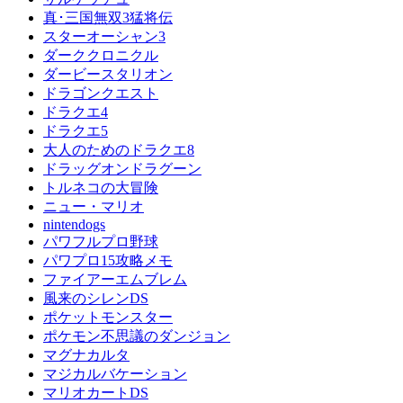
真･三国無双3猛将伝
スターオーシャン3
ダーククロニクル
ダービースタリオン
ドラゴンクエスト
ドラクエ4
ドラクエ5
大人のためのドラクエ8
ドラッグオンドラグーン
トルネコの大冒険
ニュー・マリオ
nintendogs
パワフルプロ野球
パワプロ15攻略メモ
ファイアーエムブレム
風来のシレンDS
ポケットモンスター
ポケモン不思議のダンジョン
マグナカルタ
マジカルバケーション
マリオカートDS