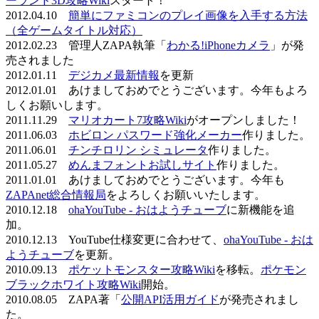
ーランド3D攻略Wiki
スタート！
2012.04.10
簡単にファミコンのプレイ画像を入手する方法
（全ゲームタイトル対応）
2012.02.23 管理人ZAPA執筆「
わかる!iPhoneカメラ
」が発
売されました
2012.01.11
デジカメ最新情報
を更新
2012.01.01 あけましておめでとうございます。今年もよろ
しくお願いします。
2011.11.29
マリオカート7攻略Wiki
がオープンしました！
2011.06.03
ホビロン パスワード強化メーカー
作りました。
2011.06.01
チンチロリン シミュレータ
作りました。
2011.05.27
めんまフォントお試しサイト
作りました。
2011.01.01 あけましておめでとうございます。今年も
ZAPAnet総合情報局
をよろしくお願いいたします。
2010.12.18
ohaYouTube - おはようチューブ
に新機能を追
加。
2010.12.13 YouTube仕様変更に合わせて、
ohaYouTube - おは
ようチューブ
を更新。
2010.09.13
ポケットモンスター攻略Wiki
を移転。
ポケモン
ブラックホワイト攻略Wiki
開始。
2010.08.05 ZAPA著「
公開API活用ガイド
が発売されまし
た。