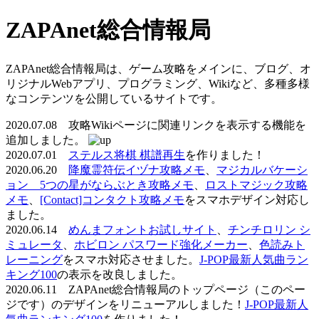
ZAPAnet総合情報局
ZAPAnet総合情報局は、ゲーム攻略をメインに、ブログ、オ
リジナルWebアプリ、プログラミング、Wikiなど、多種多様
なコンテンツを公開しているサイトです。
2020.07.08 攻略Wikiページに関連リンクを表示する機能を
追加しました。
2020.07.01
ステルス将棋 棋譜再生
を作りました！
2020.06.20
降魔霊符伝イヅナ攻略メモ
、
マジカルバケーシ
ョン 5つの星がならぶとき攻略メモ
、
ロストマジック攻略
メモ
、
[Contact]コンタクト攻略メモ
をスマホデザイン対応し
ました。
2020.06.14
めんまフォントお試しサイト
、
チンチロリン シ
ミュレータ
、
ホビロン パスワード強化メーカー
、
色読みト
レーニング
をスマホ対応させました。
J-POP最新人気曲ラン
キング100
の表示を改良しました。
2020.06.11 ZAPAnet総合情報局のトップページ（このペー
ジです）のデザインをリニューアルしました！
J-POP最新人