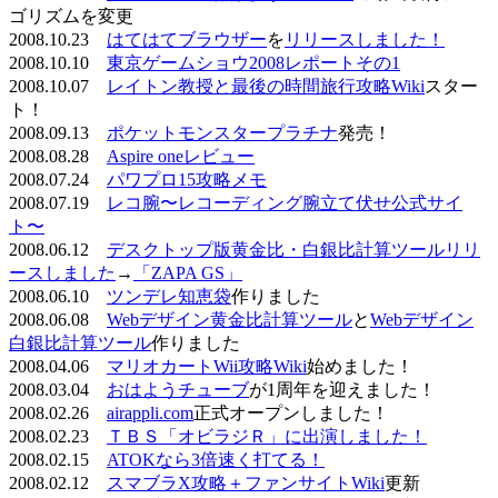
ゴリズムを変更
2008.10.23
はてはてブラウザー
を
リリースしました！
2008.10.10
東京ゲームショウ2008レポートその1
2008.10.07
レイトン教授と最後の時間旅行攻略Wiki
スター
ト！
2008.09.13
ポケットモンスタープラチナ
発売！
2008.08.28
Aspire oneレビュー
2008.07.24
パワプロ15攻略メモ
2008.07.19
レコ腕〜レコーディング腕立て伏せ公式サイ
ト〜
2008.06.12
デスクトップ版黄金比・白銀比計算ツールリリ
ースしました
→
「ZAPA GS」
2008.06.10
ツンデレ知恵袋
作りました
2008.06.08
Webデザイン黄金比計算ツール
と
Webデザイン
白銀比計算ツール
作りました
2008.04.06
マリオカートWii攻略Wiki
始めました！
2008.03.04
おはようチューブ
が1周年を迎えました！
2008.02.26
airappli.com
正式オープンしました！
2008.02.23
ＴＢＳ「オビラジＲ」に出演しました！
2008.02.15
ATOKなら3倍速く打てる！
2008.02.12
スマブラX攻略＋ファンサイトWiki
更新