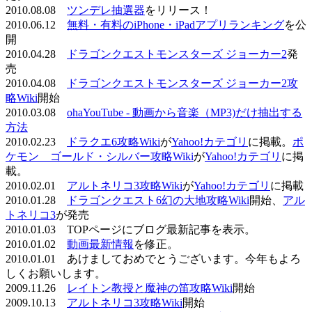
2010.08.08
ツンデレ抽選器
をリリース！
2010.06.12
無料・有料のiPhone・iPadアプリランキング
を公
開
2010.04.28
ドラゴンクエストモンスターズ ジョーカー2
発
売
2010.04.08
ドラゴンクエストモンスターズ ジョーカー2攻
略Wiki
開始
2010.03.08
ohaYouTube - 動画から音楽（MP3)だけ抽出する
方法
2010.02.23
ドラクエ6攻略Wiki
が
Yahoo!カテゴリ
に掲載。
ポ
ケモン ゴールド・シルバー攻略Wiki
が
Yahoo!カテゴリ
に掲
載。
2010.02.01
アルトネリコ3攻略Wiki
が
Yahoo!カテゴリ
に掲載
2010.01.28
ドラゴンクエスト6幻の大地攻略Wiki
開始、
アル
トネリコ3
が発売
2010.01.03 TOPページにブログ最新記事を表示。
2010.01.02
動画最新情報
を修正。
2010.01.01 あけましておめでとうございます。今年もよろ
しくお願いします。
2009.11.26
レイトン教授と魔神の笛攻略Wiki
開始
2009.10.13
アルトネリコ3攻略Wiki
開始