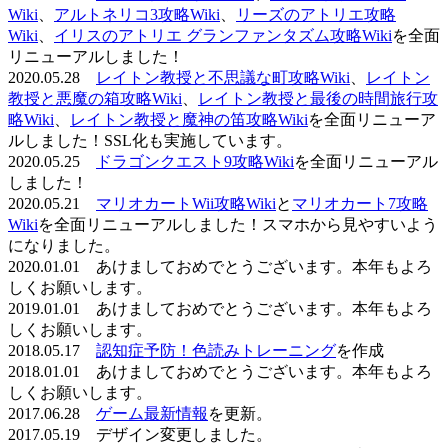
Wiki
、
アルトネリコ3攻略Wiki
、
リーズのアトリエ攻略
Wiki
、
イリスのアトリエ グランファンタズム攻略Wiki
を全面
リニューアルしました！
2020.05.28
レイトン教授と不思議な町攻略Wiki
、
レイトン
教授と悪魔の箱攻略Wiki
、
レイトン教授と最後の時間旅行攻
略Wiki
、
レイトン教授と魔神の笛攻略Wiki
を全面リニューア
ルしました！SSL化も実施しています。
2020.05.25
ドラゴンクエスト9攻略Wiki
を全面リニューアル
しました！
2020.05.21
マリオカートWii攻略Wiki
と
マリオカート7攻略
Wiki
を全面リニューアルしました！スマホから見やすいよう
になりました。
2020.01.01 あけましておめでとうございます。本年もよろ
しくお願いします。
2019.01.01 あけましておめでとうございます。本年もよろ
しくお願いします。
2018.05.17
認知症予防！色読みトレーニング
を作成
2018.01.01 あけましておめでとうございます。本年もよろ
しくお願いします。
2017.06.28
ゲーム最新情報
を更新。
2017.05.19 デザイン変更しました。