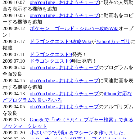
2009.10.07
ohaYouTube - おはようチューブ
に現在の人気動
画を表示する機能を追加
2009.10.05
ohaYouTube - おはようチューブ
に動画名をコピ
ーする機能を追加
2009.09.12
ポケモン ゴールド・シルバー攻略Wiki
オープ
ン！
2009.07.17
ドラゴンクエスト9攻略Wiki
が
Yahoo!カテゴリ
に
掲載
2009.07.11
ドラゴンクエスト9
発売！
2009.07.10
ドラゴンクエスト9
明日発売！
2009.06.14
ohaYouTube - おはようチューブ
のプログラムを
全面改良
2009.04.15
ohaYouTube - おはようチューブ
に関連動画を表
示する機能を追加
2009.04.13
ohaYouTube - おはようチューブ
の
iPhone対応な
どプログラム改良いろいろ
2009.04.05
ohaYouTube - おはようチューブ
のアルゴリズム
を改良
2009.03.13
Googleで「m9（＾Д＾）プギャー検索」できる
ブックマークレット
2009.02.20
小さい“つ”が消えるマシーン
を
作りました
。