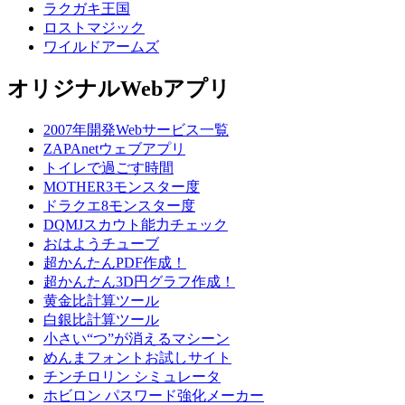
ラクガキ王国
ロストマジック
ワイルドアームズ
オリジナルWebアプリ
2007年開発Webサービス一覧
ZAPAnetウェブアプリ
トイレで過ごす時間
MOTHER3モンスター度
ドラクエ8モンスター度
DQMJスカウト能力チェック
おはようチューブ
超かんたんPDF作成！
超かんたん3D円グラフ作成！
黄金比計算ツール
白銀比計算ツール
小さい“つ”が消えるマシーン
めんまフォントお試しサイト
チンチロリン シミュレータ
ホビロン パスワード強化メーカー