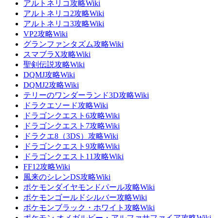
アルトネリコ攻略Wiki
アルトネリコ2攻略Wiki
アルトネリコ3攻略Wiki
VP2攻略Wiki
グランファンタズム攻略Wiki
スマブラX攻略Wiki
聖剣伝説攻略Wiki
DQMJ攻略Wiki
DQMJ2攻略Wiki
テリーのワンダーランド3D攻略Wiki
ドラクエソード攻略Wiki
ドラゴンクエスト6攻略Wiki
ドラゴンクエスト7攻略Wiki
ドラクエ8（3DS）攻略Wiki
ドラゴンクエスト9攻略Wiki
ドラゴンクエスト11攻略Wiki
FF12攻略Wiki
風来のシレンDS攻略Wiki
ポケモンダイヤモンドパール攻略Wiki
ポケモンゴールドシルバー攻略Wiki
ポケモンブラック・ホワイト攻略Wiki
ポケモン オメガルビー・アルファサファイア攻略Wiki