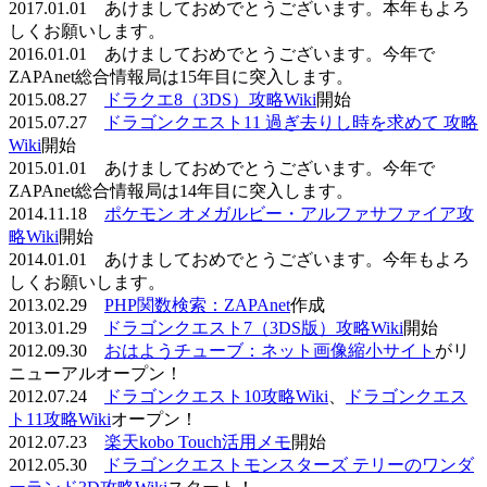
2017.01.01 あけましておめでとうございます。本年もよろ
しくお願いします。
2016.01.01 あけましておめでとうございます。今年で
ZAPAnet総合情報局は15年目に突入します。
2015.08.27
ドラクエ8（3DS）攻略Wiki
開始
2015.07.27
ドラゴンクエスト11 過ぎ去りし時を求めて 攻略
Wiki
開始
2015.01.01 あけましておめでとうございます。今年で
ZAPAnet総合情報局は14年目に突入します。
2014.11.18
ポケモン オメガルビー・アルファサファイア攻
略Wiki
開始
2014.01.01 あけましておめでとうございます。今年もよろ
しくお願いします。
2013.02.29
PHP関数検索：ZAPAnet
作成
2013.01.29
ドラゴンクエスト7（3DS版）攻略Wiki
開始
2012.09.30
おはようチューブ：ネット画像縮小サイト
がリ
ニューアルオープン！
2012.07.24
ドラゴンクエスト10攻略Wiki
、
ドラゴンクエス
ト11攻略Wiki
オープン！
2012.07.23
楽天kobo Touch活用メモ
開始
2012.05.30
ドラゴンクエストモンスターズ テリーのワンダ