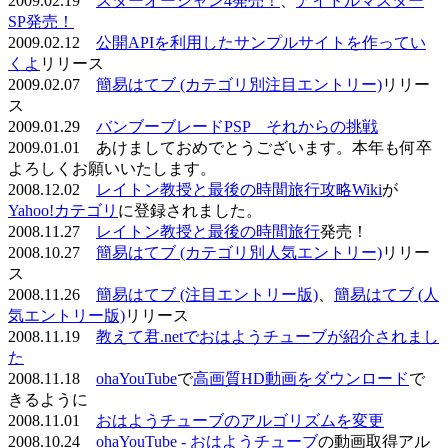
2009.02.19
スターオーシャン4発売！
、
アイドルマスター
SP発売！
2009.02.12
公開APIを利用したサンプルサイトを作ってい
くよ
リリース
2009.02.07
簡易はてブ (カテゴリ別注目エントリー)
リリー
ス
2009.01.29
バンブーブレードPSP それからの挑戦
2009.01.01 あけましておめでとうございます。本年も何卒
よろしくお願いいたします。
2008.12.02
レイトン教授と最後の時間旅行攻略Wiki
が
Yahoo!カテゴリ
に登録されました。
2008.11.27
レイトン教授と最後の時間旅行
発売！
2008.10.27
簡易はてブ (カテゴリ別人気エントリー)
リリー
ス
2008.11.26
簡易はてブ (注目エントリー版)
、
簡易はてブ (人
気エントリー版)
リリース
2008.11.19
教えて君.netでおはようチューブが紹介されまし
た
2008.11.18
ohaYouTube
で
高画質HD動画をダウンロード
で
きるように
2008.11.01
おはようチューブのアルゴリズムを変更
2008.10.24
ohaYouTube - おはようチューブ
の動画取得アル