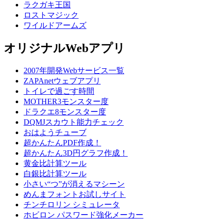
ラクガキ王国
ロストマジック
ワイルドアームズ
オリジナルWebアプリ
2007年開発Webサービス一覧
ZAPAnetウェブアプリ
トイレで過ごす時間
MOTHER3モンスター度
ドラクエ8モンスター度
DQMJスカウト能力チェック
おはようチューブ
超かんたんPDF作成！
超かんたん3D円グラフ作成！
黄金比計算ツール
白銀比計算ツール
小さい“つ”が消えるマシーン
めんまフォントお試しサイト
チンチロリン シミュレータ
ホビロン パスワード強化メーカー