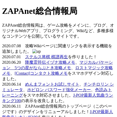
ZAPAnet総合情報局
ZAPAnet総合情報局は、ゲーム攻略をメインに、ブログ、オ
リジナルWebアプリ、プログラミング、Wikiなど、多種多様
なコンテンツを公開しているサイトです。
2020.07.08 攻略Wikiページに関連リンクを表示する機能を
追加しました。
2020.07.01
ステルス将棋 棋譜再生
を作りました！
2020.06.20
降魔霊符伝イヅナ攻略メモ
、
マジカルバケーシ
ョン 5つの星がならぶとき攻略メモ
、
ロストマジック攻略
メモ
、
[Contact]コンタクト攻略メモ
をスマホデザイン対応し
ました。
2020.06.14
めんまフォントお試しサイト
、
チンチロリン シ
ミュレータ
、
ホビロン パスワード強化メーカー
、
色読みト
レーニング
をスマホ対応させました。
J-POP最新人気曲ラン
キング100
の表示を改良しました。
2020.06.11 ZAPAnet総合情報局のトップページ（このペー
ジです）のデザインをリニューアルしました！
J-POP最新人