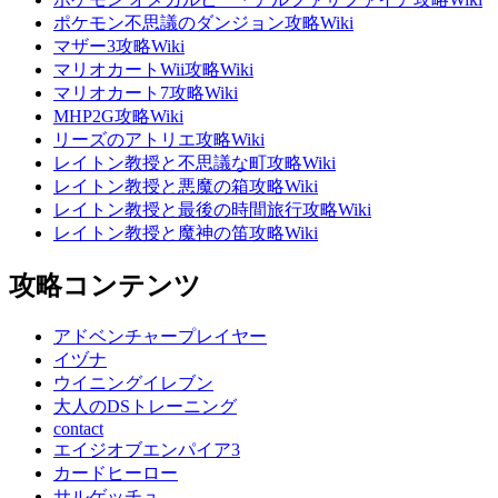
ポケモン不思議のダンジョン攻略Wiki
マザー3攻略Wiki
マリオカートWii攻略Wiki
マリオカート7攻略Wiki
MHP2G攻略Wiki
リーズのアトリエ攻略Wiki
レイトン教授と不思議な町攻略Wiki
レイトン教授と悪魔の箱攻略Wiki
レイトン教授と最後の時間旅行攻略Wiki
レイトン教授と魔神の笛攻略Wiki
攻略コンテンツ
アドベンチャープレイヤー
イヅナ
ウイニングイレブン
大人のDSトレーニング
contact
エイジオブエンパイア3
カードヒーロー
サルゲッチュ