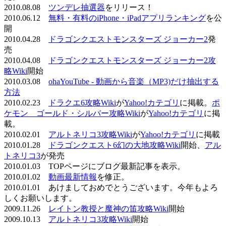
2010.08.08
ツンデレ抽選器
をリリース！
2010.06.12
無料・有料のiPhone・iPadアプリランキング
を公
開
2010.04.28
ドラゴンクエストモンスターズ ジョーカー2
発
売
2010.04.08
ドラゴンクエストモンスターズ ジョーカー2攻
略Wiki
開始
2010.03.08
ohaYouTube - 動画から音楽（MP3)だけ抽出する
方法
2010.02.23
ドラクエ6攻略Wiki
が
Yahoo!カテゴリ
に掲載。
ポ
ケモン ゴールド・シルバー攻略Wiki
が
Yahoo!カテゴリ
に掲
載。
2010.02.01
アルトネリコ3攻略Wiki
が
Yahoo!カテゴリ
に掲載
2010.01.28
ドラゴンクエスト6幻の大地攻略Wiki
開始、
アル
トネリコ3
が発売
2010.01.03 TOPページにブログ最新記事を表示。
2010.01.02
動画最新情報
を修正。
2010.01.01 あけましておめでとうございます。今年もよろ
しくお願いします。
2009.11.26
レイトン教授と魔神の笛攻略Wiki
開始
2009.10.13
アルトネリコ3攻略Wiki
開始