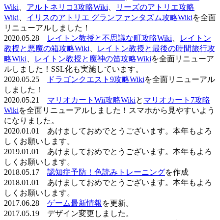
Wiki
、
アルトネリコ3攻略Wiki
、
リーズのアトリエ攻略
Wiki
、
イリスのアトリエ グランファンタズム攻略Wiki
を全面
リニューアルしました！
2020.05.28
レイトン教授と不思議な町攻略Wiki
、
レイトン
教授と悪魔の箱攻略Wiki
、
レイトン教授と最後の時間旅行攻
略Wiki
、
レイトン教授と魔神の笛攻略Wiki
を全面リニューア
ルしました！SSL化も実施しています。
2020.05.25
ドラゴンクエスト9攻略Wiki
を全面リニューアル
しました！
2020.05.21
マリオカートWii攻略Wiki
と
マリオカート7攻略
Wiki
を全面リニューアルしました！スマホから見やすいよう
になりました。
2020.01.01 あけましておめでとうございます。本年もよろ
しくお願いします。
2019.01.01 あけましておめでとうございます。本年もよろ
しくお願いします。
2018.05.17
認知症予防！色読みトレーニング
を作成
2018.01.01 あけましておめでとうございます。本年もよろ
しくお願いします。
2017.06.28
ゲーム最新情報
を更新。
2017.05.19 デザイン変更しました。