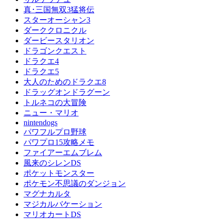
真･三国無双3猛将伝
スターオーシャン3
ダーククロニクル
ダービースタリオン
ドラゴンクエスト
ドラクエ4
ドラクエ5
大人のためのドラクエ8
ドラッグオンドラグーン
トルネコの大冒険
ニュー・マリオ
nintendogs
パワフルプロ野球
パワプロ15攻略メモ
ファイアーエムブレム
風来のシレンDS
ポケットモンスター
ポケモン不思議のダンジョン
マグナカルタ
マジカルバケーション
マリオカートDS