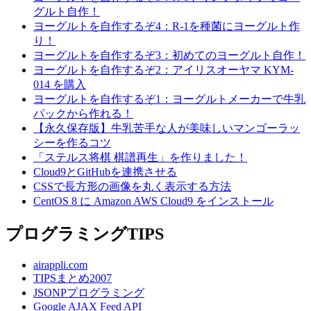
グルト自作！
ヨーグルトを自作するぞ4：R-1を種菌にヨーグルト作
り！
ヨーグルトを自作するぞ3：初めてのヨーグルト自作！
ヨーグルトを自作するぞ2：アイリスオーヤマ KYM-
014 を購入
ヨーグルトを自作するぞ1：ヨーグルトメーカーで牛乳
パックから作れる！
【永久保存版】牛乳苦手な人が美味しいマンゴーラッ
シーを作るコツ
「ステルス将棋 棋譜再生」を作りました！
Cloud9とGitHubを連携させる
CSSで長方形の画像を丸く表示する方法
CentOS 8 に Amazon AWS Cloud9 をインストール
プログラミングTIPS
airappli.com
TIPSまとめ2007
JSONPプログラミング
Google AJAX Feed API