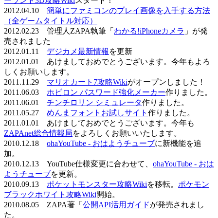
ーランド3D攻略Wiki
スタート！
2012.04.10
簡単にファミコンのプレイ画像を入手する方法
（全ゲームタイトル対応）
2012.02.23 管理人ZAPA執筆「
わかる!iPhoneカメラ
」が発
売されました
2012.01.11
デジカメ最新情報
を更新
2012.01.01 あけましておめでとうございます。今年もよろ
しくお願いします。
2011.11.29
マリオカート7攻略Wiki
がオープンしました！
2011.06.03
ホビロン パスワード強化メーカー
作りました。
2011.06.01
チンチロリン シミュレータ
作りました。
2011.05.27
めんまフォントお試しサイト
作りました。
2011.01.01 あけましておめでとうございます。今年も
ZAPAnet総合情報局
をよろしくお願いいたします。
2010.12.18
ohaYouTube - おはようチューブ
に新機能を追
加。
2010.12.13 YouTube仕様変更に合わせて、
ohaYouTube - おは
ようチューブ
を更新。
2010.09.13
ポケットモンスター攻略Wiki
を移転。
ポケモン
ブラックホワイト攻略Wiki
開始。
2010.08.05 ZAPA著「
公開API活用ガイド
が発売されまし
た。