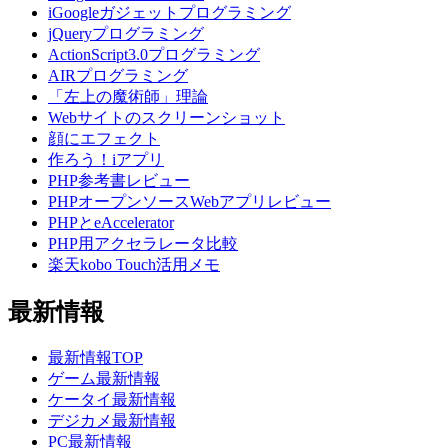
iGoogleガジェットプログラミング
jQueryプログラミング
ActionScript3.0プログラミング
AIRプログラミング
「左上の魔術師」理論
Webサイトのスクリーンショット
顔にエフェクト
作ろう！iアプリ
PHP参考書レビュー
PHPオープンソースWebアプリレビュー
PHPとeAccelerator
PHP用アクセラレータ比較
楽天kobo Touch活用メモ
最新情報
最新情報TOP
ゲーム最新情報
ケータイ最新情報
デジカメ最新情報
PC最新情報