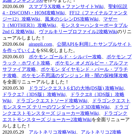
気曲ランキング100
を作りました！
2020.06.09
スマブラX攻略＋ファンサイトWiki
、
聖剣伝説
4・DS(COM)・HOM攻略Wiki
、
FF12（ファイナルファンタ
ジー12）攻略Wiki
、
風来のシレンDS攻略Wiki
、
マザー
3（MOTHER3）攻略Wiki
、
モンスターハンターポータブル
2nd G 攻略Wiki
、
ヴァルキリープロファイル2攻略Wiki
のリニ
ューアルしました！
2020.06.04
airappli.com
、
公開APIを利用したサンプルサイト
を作っていくよ
をSSL化しました。
2020.06.03
ポケモン ゴールド・シルバー攻略
、
ポケモン ブ
ラック・ホワイト攻略
、
ポケモン オメガルビー・アルファ
サファイア攻略
、
ポケモン ダイヤモンド・パール・プラチ
ナ攻略
、
ポケモン不思議のダンジョン 時・闇の探検隊攻略
を全面リニューアルしました！
2020.05.30
ドラゴンクエスト6 幻の大地(DS版) 攻略Wiki
、
ドラクエ7（3DS版）攻略Wiki
、
ドラクエ8（3DS版）攻略
Wiki
、
ドラゴンクエストソード攻略Wiki
、
ドラゴンクエスト
モンスターズ テリーのワンダーランド3D攻略Wiki
、
ドラゴ
ンクエストモンスターズ ジョーカー攻略Wiki
、
ドラゴンク
エストモンスターズ ジョーカー2攻略Wiki
を全面リニューア
ルしました！
2020.05.29
アルトネリコ攻略Wiki
、
アルトネリコ2攻略