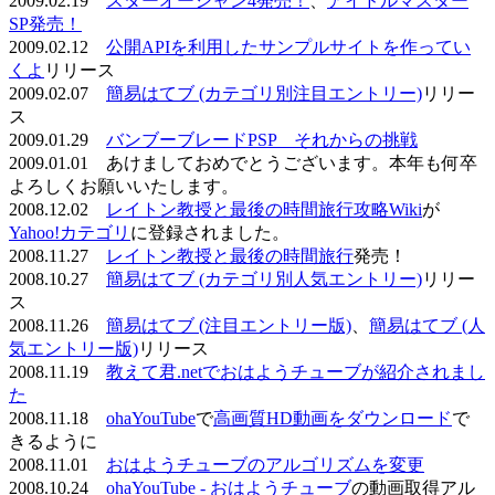
2009.02.19
スターオーシャン4発売！
、
アイドルマスター
SP発売！
2009.02.12
公開APIを利用したサンプルサイトを作ってい
くよ
リリース
2009.02.07
簡易はてブ (カテゴリ別注目エントリー)
リリー
ス
2009.01.29
バンブーブレードPSP それからの挑戦
2009.01.01 あけましておめでとうございます。本年も何卒
よろしくお願いいたします。
2008.12.02
レイトン教授と最後の時間旅行攻略Wiki
が
Yahoo!カテゴリ
に登録されました。
2008.11.27
レイトン教授と最後の時間旅行
発売！
2008.10.27
簡易はてブ (カテゴリ別人気エントリー)
リリー
ス
2008.11.26
簡易はてブ (注目エントリー版)
、
簡易はてブ (人
気エントリー版)
リリース
2008.11.19
教えて君.netでおはようチューブが紹介されまし
た
2008.11.18
ohaYouTube
で
高画質HD動画をダウンロード
で
きるように
2008.11.01
おはようチューブのアルゴリズムを変更
2008.10.24
ohaYouTube - おはようチューブ
の動画取得アル