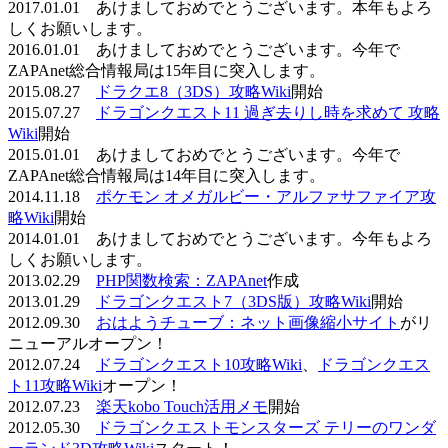
2017.01.01 あけましておめでとうございます。本年もよろ
しくお願いします。
2016.01.01 あけましておめでとうございます。今年で
ZAPAnet総合情報局は15年目に突入します。
2015.08.27
ドラクエ8（3DS）攻略Wiki
開始
2015.07.27
ドラゴンクエスト11 過ぎ去りし時を求めて 攻略
Wiki
開始
2015.01.01 あけましておめでとうございます。今年で
ZAPAnet総合情報局は14年目に突入します。
2014.11.18
ポケモン オメガルビー・アルファサファイア攻
略Wiki
開始
2014.01.01 あけましておめでとうございます。今年もよろ
しくお願いします。
2013.02.29
PHP関数検索：ZAPAnet
作成
2013.01.29
ドラゴンクエスト7（3DS版）攻略Wiki
開始
2012.09.30
おはようチューブ：ネット画像縮小サイト
がリ
ニューアルオープン！
2012.07.24
ドラゴンクエスト10攻略Wiki
、
ドラゴンクエス
ト11攻略Wiki
オープン！
2012.07.23
楽天kobo Touch活用メモ
開始
2012.05.30
ドラゴンクエストモンスターズ テリーのワンダ