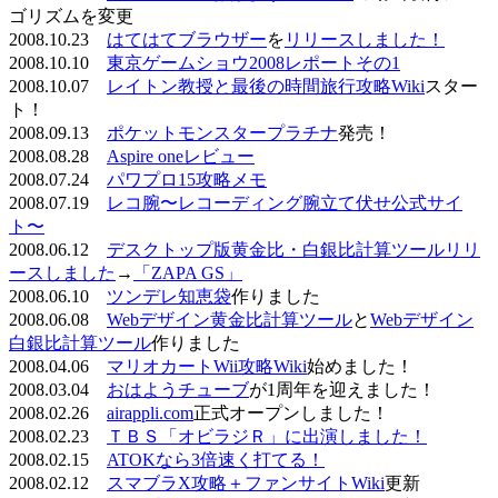
ゴリズムを変更
2008.10.23
はてはてブラウザー
を
リリースしました！
2008.10.10
東京ゲームショウ2008レポートその1
2008.10.07
レイトン教授と最後の時間旅行攻略Wiki
スター
ト！
2008.09.13
ポケットモンスタープラチナ
発売！
2008.08.28
Aspire oneレビュー
2008.07.24
パワプロ15攻略メモ
2008.07.19
レコ腕〜レコーディング腕立て伏せ公式サイ
ト〜
2008.06.12
デスクトップ版黄金比・白銀比計算ツールリリ
ースしました
→
「ZAPA GS」
2008.06.10
ツンデレ知恵袋
作りました
2008.06.08
Webデザイン黄金比計算ツール
と
Webデザイン
白銀比計算ツール
作りました
2008.04.06
マリオカートWii攻略Wiki
始めました！
2008.03.04
おはようチューブ
が1周年を迎えました！
2008.02.26
airappli.com
正式オープンしました！
2008.02.23
ＴＢＳ「オビラジＲ」に出演しました！
2008.02.15
ATOKなら3倍速く打てる！
2008.02.12
スマブラX攻略＋ファンサイトWiki
更新