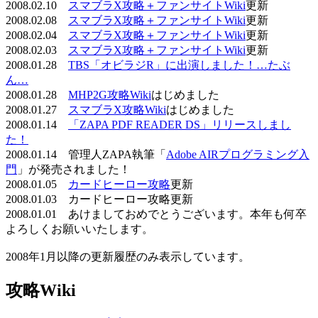
2008.02.10
スマブラX攻略＋ファンサイトWiki
更新
2008.02.08
スマブラX攻略＋ファンサイトWiki
更新
2008.02.04
スマブラX攻略＋ファンサイトWiki
更新
2008.02.03
スマブラX攻略＋ファンサイトWiki
更新
2008.01.28
TBS「オビラジR」に出演しました！…たぶ
ん…
2008.01.28
MHP2G攻略Wiki
はじめました
2008.01.27
スマブラX攻略Wiki
はじめました
2008.01.14
「ZAPA PDF READER DS」リリースしまし
た！
2008.01.14 管理人ZAPA執筆「
Adobe AIRプログラミング入
門
」が発売されました！
2008.01.05
カードヒーロー攻略
更新
2008.01.03 カードヒーロー攻略更新
2008.01.01 あけましておめでとうございます。本年も何卒
よろしくお願いいたします。
2008年1月以降の更新履歴のみ表示しています。
攻略Wiki