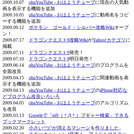
2009.10.07
ohaYouTube - おはようチューブ
に現在の人気動
画を表示する機能を追加
2009.10.05
ohaYouTube - おはようチューブ
に動画名をコピ
ーする機能を追加
2009.09.12
ポケモン ゴールド・シルバー攻略Wiki
オープ
ン！
2009.07.17
ドラゴンクエスト9攻略Wiki
が
Yahoo!カテゴリ
に
掲載
2009.07.11
ドラゴンクエスト9
発売！
2009.07.10
ドラゴンクエスト9
明日発売！
2009.06.14
ohaYouTube - おはようチューブ
のプログラムを
全面改良
2009.04.15
ohaYouTube - おはようチューブ
に関連動画を表
示する機能を追加
2009.04.13
ohaYouTube - おはようチューブ
の
iPhone対応な
どプログラム改良いろいろ
2009.04.05
ohaYouTube - おはようチューブ
のアルゴリズム
を改良
2009.03.13
Googleで「m9（＾Д＾）プギャー検索」できる
ブックマークレット
2009.02.20
小さい“つ”が消えるマシーン
を
作りました
。