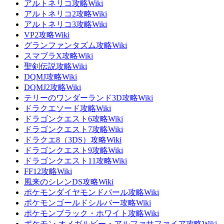
アルトネリコ攻略Wiki
アルトネリコ2攻略Wiki
アルトネリコ3攻略Wiki
VP2攻略Wiki
グランファンタズム攻略Wiki
スマブラX攻略Wiki
聖剣伝説攻略Wiki
DQMJ攻略Wiki
DQMJ2攻略Wiki
テリーのワンダーランド3D攻略Wiki
ドラクエソード攻略Wiki
ドラゴンクエスト6攻略Wiki
ドラゴンクエスト7攻略Wiki
ドラクエ8（3DS）攻略Wiki
ドラゴンクエスト9攻略Wiki
ドラゴンクエスト11攻略Wiki
FF12攻略Wiki
風来のシレンDS攻略Wiki
ポケモンダイヤモンドパール攻略Wiki
ポケモンゴールドシルバー攻略Wiki
ポケモンブラック・ホワイト攻略Wiki
ポケモン オメガルビー・アルファサファイア攻略Wiki