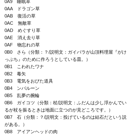
0A9 睡眠草
0AA ドラゴン草
0AB 復活の草
0AC 無敵草
0AD めぐすり草
0AE 消え去り草
0AF 物忘れの草
0B0 さら（分類：？/説明文：ガイバラが山頂料理屋『がけ
っぷち』のために作ろうとしている皿。）
0B1 こわれたワナ
0B2 毒矢
0B3 電気をおびた道具
0B4 ンバルーン
0B5 乱夢の腕輪
0B6 ガイコツ（分類：杖/説明文：ふだんは少し浮かんでい
るが杖を振るときは地面に立つのが見どころです。）
0B7 石（分類：？/説明文：投げているのは結石だという説
がある。）
0B8 アイアンヘッドの肉