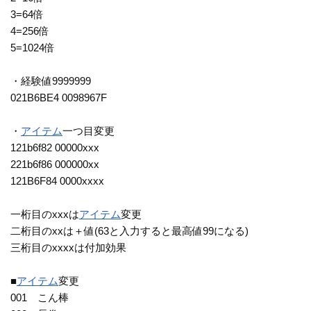
3=64倍
4=256倍
5=1024倍
・経験値9999999
021B6BE4 0098967F
・
アイテム
一つ目変更
121b6f82 00000xxx
221b6f86 000000xx
121B6F84 0000xxxx
一桁目のxxxは
アイテム
変更
二桁目のxxは＋値(63と入力すると最高値99になる)
三桁目のxxxxは付加効果
■
アイテム
変更
001 こん棒