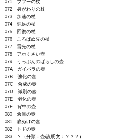
071 ブフーの杖
072 身がわりの杖
073 加速の杖
074 鈍足の杖
075 回復の杖
076 ころばぬ先の杖
077 雷光の杖
078 アホくさい壺
079 うっぷんのばらしの壺
07A ガイバラの壺
07B 強化の壺
07C 合成の壺
07D 識別の壺
07E 弱化の壺
07F 背中の壺
080 倉庫の壺
081 底ぬけの壺
082 トドの壺
083 ？（分類：壺/説明文：？？？）