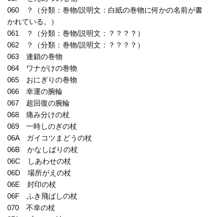
060 ？（分類：巻物/説明文：白紙の巻物に何かの名前が書
かれている。）
061 ？（分類：巻物/説明文：？？？？）
062 ？（分類：巻物/説明文：？？？？）
063 連鎖の巻物
064 ワナがけの巻物
065 おにぎりの巻物
066 幸運の腕輪
067 超回復の腕輪
068 痛み分けの杖
069 一時しのぎの杖
06A ガイコツまどうの杖
06B かなしばりの杖
06C しあわせの杖
06D 場所がえの杖
06E 封印の杖
06F ふき飛ばしの杖
070 不幸の杖