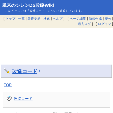
風来のシレンDS攻略Wiki
このページでは「改造コード」について攻略しています。
[
トップ
|
一覧
|
最終更新
|
検索
|
ヘルプ
] [
ページ編集
|
新規作成
|
差分
|
過去ログ
] [
ログイン
]
改造コード
†
TOP
改造コード