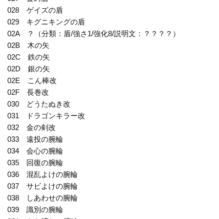
028 ゲイズの盾
029 キグニキングの盾
02A ？（分類：盾/強さ1/強化8/説明文：？？？？）
02B 木の矢
02C 鉄の矢
02D 銀の矢
02E こん棒改
02F 長巻改
030 どうたぬき改
031 ドラゴンキラー改
032 金の剣改
033 遠投の腕輪
034 会心の腕輪
035 回復の腕輪
036 混乱よけの腕輪
037 サビよけの腕輪
038 しあわせの腕輪
039 識別の腕輪