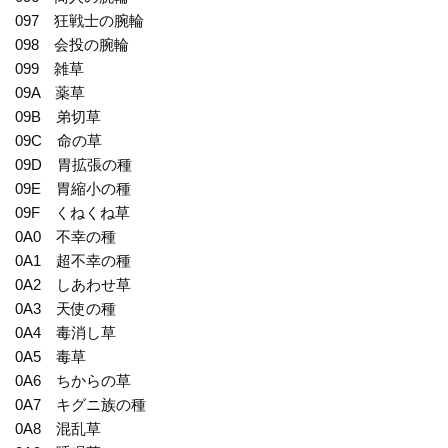
097 狂戦士の腕輪
098 会投の腕輪
099 雑草
09A 薬草
09B 弟切草
09C 命の草
09D 胃拡張の種
09E 胃縮小の種
09F くねくね草
0A0 不幸の種
0A1 超不幸の種
0A2 しあわせ草
0A3 天使の種
0A4 毒消し草
0A5 毒草
0A6 ちからの草
0A7 キグニ族の種
0A8 混乱草