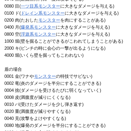
0080 目(
一ツ目系
モンスター
に大きなダメージを与える)
0100 ド(
ドレイン系
モンスター
に大きなダメージを与える)
0200 肉(たおした
モンスター
を肉にすることがある)
0400 月(
爆発系
モンスター
に大きなダメージを与える)
0800 空(
浮遊系
モンスター
に大きなダメージを与える)
1000 堀(壁を掘ることができるがこわれてしまうことがある)
2000 キ(ピンチの時に会心の一撃が出るようになる)
4000 堀(いくら壁を掘ってもこわれない)
盾の場合
0001 金(ワナや
モンスター
の特技でサビない)
0002 竜(炎のダメージを半分にすることができる)
0004 捨(ダメージを受けるたびに弱くなっていく)
0008 皮(満腹度が減りにくくなる)
0010 バ(受けたダメージを少し弾き返す)
0020 重(満腹度が減りやすくなる)
0040 見(攻撃をよけやすくなる)
0080 地(爆発のダメージを半分にすることができる)