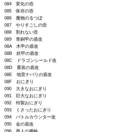
084 変化の壺
085 保存の壺
086 魔物のるつぼ
087 やりすごしの壺
088 割れない壺
089 青銅甲の盾改
08A 木甲の盾改
08B 鉄甲の盾改
08C ドラゴンシールド改
08D 重装の盾改
08E 地雷ナバリの盾改
08F おにぎり
090 大きなおにぎり
091 巨大なおにぎり
092 特製おにぎり
093 くさったおにぎり
094 バトルカウンター改
095 金の盾改
096 商人の腕輪