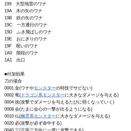
199 大型地雷のワナ
19A 木の矢のワナ
19B 鉄の矢のワナ
19C 一方通行のワナ
19D ふき飛ばしのワナ
19E おにぎりのワナ
19F 呪いのワナ
1A0 階段のワナ
1A1 出口
■付加効果
刀の場合
0001 金(ワナや
モンスター
の特技でサビない)
0002 竜(
ドラゴン系
モンスター
に大きなダメージを与える)
0004 捨(攻撃でダメージを与えるたびに弱くなっていく)
0008 会(たまに会心の一撃が出るようになる)
0010 仏(
幽霊系
モンスター
に大きなダメージを与える)
0020 必(攻撃が必ず命中する)
0040 三(正面三方向に一度に攻撃できる)