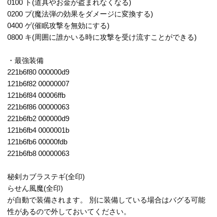
0100 ト(道具やお金が盗まれなくなる)
0200 プ(魔法弾の効果をダメージに変換する)
0400 ゲ(催眠攻撃を無効にする)
0800 キ(周囲に誰かいる時に攻撃を受け流すことができる)
・最強装備
221b6f80 000000d9
121b6f82 00000007
121b6f84 00006ffb
221b6f86 00000063
221b6fb2 000000d9
121b6fb4 0000001b
121b6fb6 00000fdb
221b6fb8 00000063
秘剣カブラステギ(全印)
らせん風魔(全印)
が自動で装備されます。 別に装備している場合はバグる可能
性があるので外しておいてください。