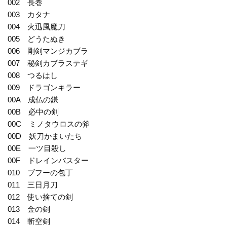
002 長巻
003 カタナ
004 火迅風魔刀
005 どうたぬき
006 剛剣マンジカブラ
007 秘剣カブラステギ
008 つるはし
009 ドラゴンキラー
00A 成仏の鎌
00B 必中の剣
00C ミノタウロスの斧
00D 妖刀かまいたち
00E 一ツ目殺し
00F ドレインバスター
010 ブフーの包丁
011 三日月刀
012 使い捨ての剣
013 金の剣
014 斬空剣