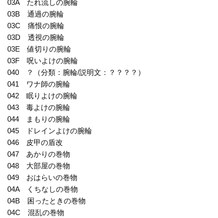
03A たれ流しの腕輪
03B 通過の腕輪
03C 痛恨の腕輪
03D 透視の腕輪
03E 値切りの腕輪
03F 呪いよけの腕輪
040 ？（分類：腕輪/説明文：？？？？）
041 ワナ師の腕輪
042 眠りよけの腕輪
043 毒よけの腕輪
044 まもりの腕輪
045 ドレインよけの腕輪
046 皮甲の盾改
047 あかりの巻物
048 大部屋の巻物
049 おはらいの巻物
04A くちなしの巻物
04B 困ったときの巻物
04C 混乱の巻物