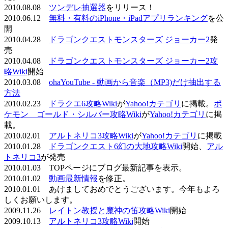
2010.08.08
ツンデレ抽選器
をリリース！
2010.06.12
無料・有料のiPhone・iPadアプリランキング
を公
開
2010.04.28
ドラゴンクエストモンスターズ ジョーカー2
発
売
2010.04.08
ドラゴンクエストモンスターズ ジョーカー2攻
略Wiki
開始
2010.03.08
ohaYouTube - 動画から音楽（MP3)だけ抽出する
方法
2010.02.23
ドラクエ6攻略Wiki
が
Yahoo!カテゴリ
に掲載。
ポ
ケモン ゴールド・シルバー攻略Wiki
が
Yahoo!カテゴリ
に掲
載。
2010.02.01
アルトネリコ3攻略Wiki
が
Yahoo!カテゴリ
に掲載
2010.01.28
ドラゴンクエスト6幻の大地攻略Wiki
開始、
アル
トネリコ3
が発売
2010.01.03 TOPページにブログ最新記事を表示。
2010.01.02
動画最新情報
を修正。
2010.01.01 あけましておめでとうございます。今年もよろ
しくお願いします。
2009.11.26
レイトン教授と魔神の笛攻略Wiki
開始
2009.10.13
アルトネリコ3攻略Wiki
開始