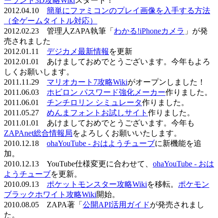
ーランド3D攻略Wiki
スタート！
2012.04.10
簡単にファミコンのプレイ画像を入手する方法
（全ゲームタイトル対応）
2012.02.23 管理人ZAPA執筆「
わかる!iPhoneカメラ
」が発
売されました
2012.01.11
デジカメ最新情報
を更新
2012.01.01 あけましておめでとうございます。今年もよろ
しくお願いします。
2011.11.29
マリオカート7攻略Wiki
がオープンしました！
2011.06.03
ホビロン パスワード強化メーカー
作りました。
2011.06.01
チンチロリン シミュレータ
作りました。
2011.05.27
めんまフォントお試しサイト
作りました。
2011.01.01 あけましておめでとうございます。今年も
ZAPAnet総合情報局
をよろしくお願いいたします。
2010.12.18
ohaYouTube - おはようチューブ
に新機能を追
加。
2010.12.13 YouTube仕様変更に合わせて、
ohaYouTube - おは
ようチューブ
を更新。
2010.09.13
ポケットモンスター攻略Wiki
を移転。
ポケモン
ブラックホワイト攻略Wiki
開始。
2010.08.05 ZAPA著「
公開API活用ガイド
が発売されまし
た。