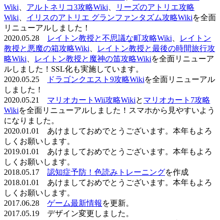
Wiki
、
アルトネリコ3攻略Wiki
、
リーズのアトリエ攻略
Wiki
、
イリスのアトリエ グランファンタズム攻略Wiki
を全面
リニューアルしました！
2020.05.28
レイトン教授と不思議な町攻略Wiki
、
レイトン
教授と悪魔の箱攻略Wiki
、
レイトン教授と最後の時間旅行攻
略Wiki
、
レイトン教授と魔神の笛攻略Wiki
を全面リニューア
ルしました！SSL化も実施しています。
2020.05.25
ドラゴンクエスト9攻略Wiki
を全面リニューアル
しました！
2020.05.21
マリオカートWii攻略Wiki
と
マリオカート7攻略
Wiki
を全面リニューアルしました！スマホから見やすいよう
になりました。
2020.01.01 あけましておめでとうございます。本年もよろ
しくお願いします。
2019.01.01 あけましておめでとうございます。本年もよろ
しくお願いします。
2018.05.17
認知症予防！色読みトレーニング
を作成
2018.01.01 あけましておめでとうございます。本年もよろ
しくお願いします。
2017.06.28
ゲーム最新情報
を更新。
2017.05.19 デザイン変更しました。