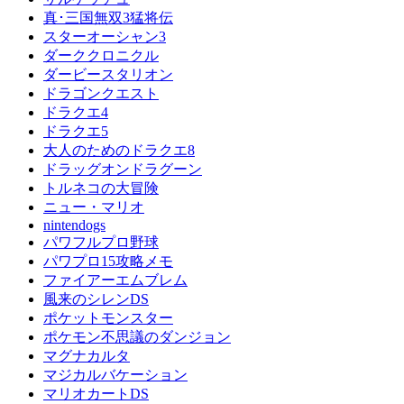
真･三国無双3猛将伝
スターオーシャン3
ダーククロニクル
ダービースタリオン
ドラゴンクエスト
ドラクエ4
ドラクエ5
大人のためのドラクエ8
ドラッグオンドラグーン
トルネコの大冒険
ニュー・マリオ
nintendogs
パワフルプロ野球
パワプロ15攻略メモ
ファイアーエムブレム
風来のシレンDS
ポケットモンスター
ポケモン不思議のダンジョン
マグナカルタ
マジカルバケーション
マリオカートDS