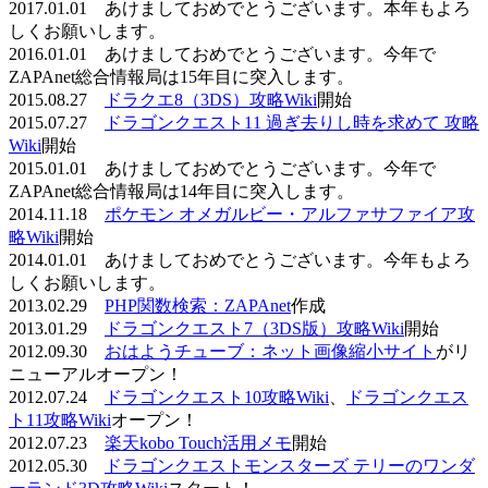
2017.01.01 あけましておめでとうございます。本年もよろ
しくお願いします。
2016.01.01 あけましておめでとうございます。今年で
ZAPAnet総合情報局は15年目に突入します。
2015.08.27
ドラクエ8（3DS）攻略Wiki
開始
2015.07.27
ドラゴンクエスト11 過ぎ去りし時を求めて 攻略
Wiki
開始
2015.01.01 あけましておめでとうございます。今年で
ZAPAnet総合情報局は14年目に突入します。
2014.11.18
ポケモン オメガルビー・アルファサファイア攻
略Wiki
開始
2014.01.01 あけましておめでとうございます。今年もよろ
しくお願いします。
2013.02.29
PHP関数検索：ZAPAnet
作成
2013.01.29
ドラゴンクエスト7（3DS版）攻略Wiki
開始
2012.09.30
おはようチューブ：ネット画像縮小サイト
がリ
ニューアルオープン！
2012.07.24
ドラゴンクエスト10攻略Wiki
、
ドラゴンクエス
ト11攻略Wiki
オープン！
2012.07.23
楽天kobo Touch活用メモ
開始
2012.05.30
ドラゴンクエストモンスターズ テリーのワンダ