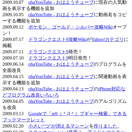
2009.10.07
ohaYouTube - おはようチューブ
に現在の人気動
画を表示する機能を追加
2009.10.05
ohaYouTube - おはようチューブ
に動画名をコピ
ーする機能を追加
2009.09.12
ポケモン ゴールド・シルバー攻略Wiki
オープ
ン！
2009.07.17
ドラゴンクエスト9攻略Wiki
が
Yahoo!カテゴリ
に
掲載
2009.07.11
ドラゴンクエスト9
発売！
2009.07.10
ドラゴンクエスト9
明日発売！
2009.06.14
ohaYouTube - おはようチューブ
のプログラムを
全面改良
2009.04.15
ohaYouTube - おはようチューブ
に関連動画を表
示する機能を追加
2009.04.13
ohaYouTube - おはようチューブ
の
iPhone対応な
どプログラム改良いろいろ
2009.04.05
ohaYouTube - おはようチューブ
のアルゴリズム
を改良
2009.03.13
Googleで「m9（＾Д＾）プギャー検索」できる
ブックマークレット
2009.02.20
小さい“つ”が消えるマシーン
を
作りました
。