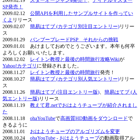
2009.02.19
スターオーシャン4発売！
、
アイドルマスター
SP発売！
2009.02.12
公開APIを利用したサンプルサイトを作ってい
くよ
リリース
2009.02.07
簡易はてブ (カテゴリ別注目エントリー)
リリー
ス
2009.01.29
バンブーブレードPSP それからの挑戦
2009.01.01 あけましておめでとうございます。本年も何卒
よろしくお願いいたします。
2008.12.02
レイトン教授と最後の時間旅行攻略Wiki
が
Yahoo!カテゴリ
に登録されました。
2008.11.27
レイトン教授と最後の時間旅行
発売！
2008.10.27
簡易はてブ (カテゴリ別人気エントリー)
リリー
ス
2008.11.26
簡易はてブ (注目エントリー版)
、
簡易はてブ (人
気エントリー版)
リリース
2008.11.19
教えて君.netでおはようチューブが紹介されまし
た
2008.11.18
ohaYouTube
で
高画質HD動画をダウンロード
で
きるように
2008.11.01
おはようチューブのアルゴリズムを変更
2008.10.24
ohaYouTube - おはようチューブ
の動画取得アル