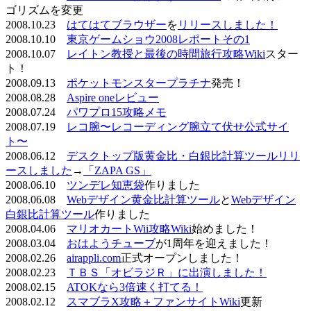
ゴリズムを変更
2008.10.23
はてはてブラウザー
を
リリースしました！
2008.10.10
東京ゲームショウ2008レポートその1
2008.10.07
レイトン教授と最後の時間旅行攻略Wiki
スター
ト！
2008.09.13
ポケットモンスタープラチナ
発売！
2008.08.28
Aspire oneレビュー
2008.07.24
パワプロ15攻略メモ
2008.07.19
レコ腕〜レコーディング腕立て伏せ公式サイ
ト〜
2008.06.12
デスクトップ版黄金比・白銀比計算ツールリリ
ースしました
→
「ZAPA GS」
2008.06.10
ツンデレ知恵袋
作りました
2008.06.08
Webデザイン黄金比計算ツール
と
Webデザイン
白銀比計算ツール
作りました
2008.04.06
マリオカートWii攻略Wiki
始めました！
2008.03.04
おはようチューブ
が1周年を迎えました！
2008.02.26
airappli.com
正式オープンしました！
2008.02.23
ＴＢＳ「オビラジＲ」に出演しました！
2008.02.15
ATOKなら3倍速く打てる！
2008.02.12
スマブラX攻略＋ファンサイトWiki
更新