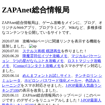
ZAPAnet総合情報局
ZAPAnet総合情報局は、ゲーム攻略をメインに、ブログ、オ
リジナルWebアプリ、プログラミング、Wikiなど、多種多様
なコンテンツを公開しているサイトです。
2020.07.08 攻略Wikiページに関連リンクを表示する機能を
追加しました。
2020.07.01
ステルス将棋 棋譜再生
を作りました！
2020.06.20
降魔霊符伝イヅナ攻略メモ
、
マジカルバケーシ
ョン 5つの星がならぶとき攻略メモ
、
ロストマジック攻略
メモ
、
[Contact]コンタクト攻略メモ
をスマホデザイン対応し
ました。
2020.06.14
めんまフォントお試しサイト
、
チンチロリン シ
ミュレータ
、
ホビロン パスワード強化メーカー
、
色読みト
レーニング
をスマホ対応させました。
J-POP最新人気曲ラン
キング100
の表示を改良しました。
2020.06.11 ZAPAnet総合情報局のトップページ（このペー
ジです）のデザインをリニューアルしました！
J-POP最新人