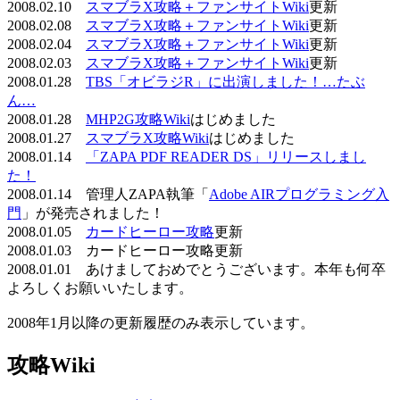
2008.02.10
スマブラX攻略＋ファンサイトWiki
更新
2008.02.08
スマブラX攻略＋ファンサイトWiki
更新
2008.02.04
スマブラX攻略＋ファンサイトWiki
更新
2008.02.03
スマブラX攻略＋ファンサイトWiki
更新
2008.01.28
TBS「オビラジR」に出演しました！…たぶ
ん…
2008.01.28
MHP2G攻略Wiki
はじめました
2008.01.27
スマブラX攻略Wiki
はじめました
2008.01.14
「ZAPA PDF READER DS」リリースしまし
た！
2008.01.14 管理人ZAPA執筆「
Adobe AIRプログラミング入
門
」が発売されました！
2008.01.05
カードヒーロー攻略
更新
2008.01.03 カードヒーロー攻略更新
2008.01.01 あけましておめでとうございます。本年も何卒
よろしくお願いいたします。
2008年1月以降の更新履歴のみ表示しています。
攻略Wiki