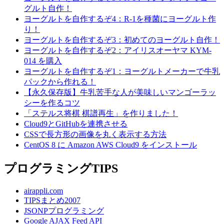
グルト自作！
ヨーグルトを自作するぞ4：R-1を種菌にヨーグルト作
り！
ヨーグルトを自作するぞ3：初めてのヨーグルト自作！
ヨーグルトを自作するぞ2：アイリスオーヤマ KYM-
014 を購入
ヨーグルトを自作するぞ1：ヨーグルトメーカーで牛乳
パックから作れる！
【永久保存版】牛乳苦手な人が美味しいマンゴーラッ
シーを作るコツ
「ステルス将棋 棋譜再生」を作りました！
Cloud9とGitHubを連携させる
CSSで長方形の画像を丸く表示する方法
CentOS 8 に Amazon AWS Cloud9 をインストール
プログラミングTIPS
airappli.com
TIPSまとめ2007
JSONPプログラミング
Google AJAX Feed API