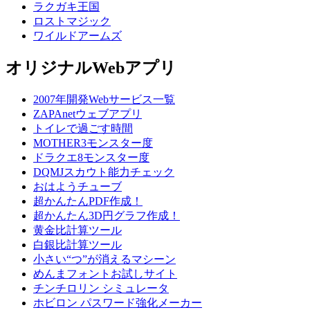
ラクガキ王国
ロストマジック
ワイルドアームズ
オリジナルWebアプリ
2007年開発Webサービス一覧
ZAPAnetウェブアプリ
トイレで過ごす時間
MOTHER3モンスター度
ドラクエ8モンスター度
DQMJスカウト能力チェック
おはようチューブ
超かんたんPDF作成！
超かんたん3D円グラフ作成！
黄金比計算ツール
白銀比計算ツール
小さい“つ”が消えるマシーン
めんまフォントお試しサイト
チンチロリン シミュレータ
ホビロン パスワード強化メーカー