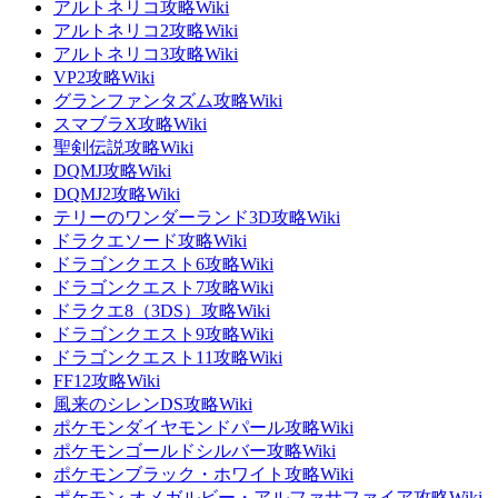
アルトネリコ攻略Wiki
アルトネリコ2攻略Wiki
アルトネリコ3攻略Wiki
VP2攻略Wiki
グランファンタズム攻略Wiki
スマブラX攻略Wiki
聖剣伝説攻略Wiki
DQMJ攻略Wiki
DQMJ2攻略Wiki
テリーのワンダーランド3D攻略Wiki
ドラクエソード攻略Wiki
ドラゴンクエスト6攻略Wiki
ドラゴンクエスト7攻略Wiki
ドラクエ8（3DS）攻略Wiki
ドラゴンクエスト9攻略Wiki
ドラゴンクエスト11攻略Wiki
FF12攻略Wiki
風来のシレンDS攻略Wiki
ポケモンダイヤモンドパール攻略Wiki
ポケモンゴールドシルバー攻略Wiki
ポケモンブラック・ホワイト攻略Wiki
ポケモン オメガルビー・アルファサファイア攻略Wiki