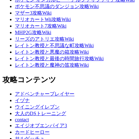
ポケモン不思議のダンジョン攻略Wiki
マザー3攻略Wiki
マリオカートWii攻略Wiki
マリオカート7攻略Wiki
MHP2G攻略Wiki
リーズのアトリエ攻略Wiki
レイトン教授と不思議な町攻略Wiki
レイトン教授と悪魔の箱攻略Wiki
レイトン教授と最後の時間旅行攻略Wiki
レイトン教授と魔神の笛攻略Wiki
攻略コンテンツ
アドベンチャープレイヤー
イヅナ
ウイニングイレブン
大人のDSトレーニング
contact
エイジオブエンパイア3
カードヒーロー
サルゲッチュ