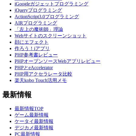
iGoogleガジェットプログラミング
jQueryプログラミング
ActionScript3.0プログラミング
AIRプログラミング
「左上の魔術師」理論
Webサイトのスクリーンショット
顔にエフェクト
作ろう！iアプリ
PHP参考書レビュー
PHPオープンソースWebアプリレビュー
PHPとeAccelerator
PHP用アクセラレータ比較
楽天kobo Touch活用メモ
最新情報
最新情報TOP
ゲーム最新情報
ケータイ最新情報
デジカメ最新情報
PC最新情報