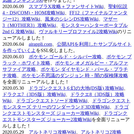
気曲ランキング100
を作りました！
2020.06.09
スマブラX攻略＋ファンサイトWiki
、
聖剣伝説
4・DS(COM)・HOM攻略Wiki
、
FF12（ファイナルファンタ
ジー12）攻略Wiki
、
風来のシレンDS攻略Wiki
、
マザー
3（MOTHER3）攻略Wiki
、
モンスターハンターポータブル
2nd G 攻略Wiki
、
ヴァルキリープロファイル2攻略Wiki
のリニ
ューアルしました！
2020.06.04
airappli.com
、
公開APIを利用したサンプルサイト
を作っていくよ
をSSL化しました。
2020.06.03
ポケモン ゴールド・シルバー攻略
、
ポケモン ブ
ラック・ホワイト攻略
、
ポケモン オメガルビー・アルファ
サファイア攻略
、
ポケモン ダイヤモンド・パール・プラチ
ナ攻略
、
ポケモン不思議のダンジョン 時・闇の探検隊攻略
を全面リニューアルしました！
2020.05.30
ドラゴンクエスト6 幻の大地(DS版) 攻略Wiki
、
ドラクエ7（3DS版）攻略Wiki
、
ドラクエ8（3DS版）攻略
Wiki
、
ドラゴンクエストソード攻略Wiki
、
ドラゴンクエスト
モンスターズ テリーのワンダーランド3D攻略Wiki
、
ドラゴ
ンクエストモンスターズ ジョーカー攻略Wiki
、
ドラゴンク
エストモンスターズ ジョーカー2攻略Wiki
を全面リニューア
ルしました！
2020.05.29
アルトネリコ攻略Wiki
、
アルトネリコ2攻略