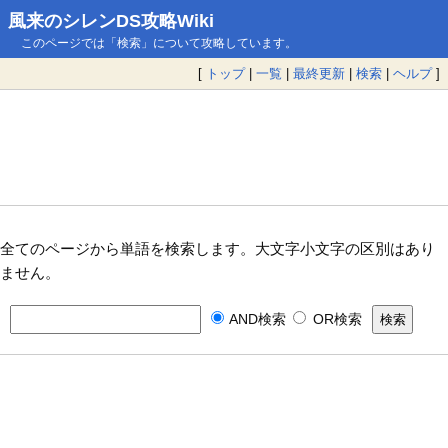
風来のシレンDS攻略Wiki
このページでは「検索」について攻略しています。
[
トップ
|
一覧
|
最終更新
|
検索
|
ヘルプ
]
全てのページから単語を検索します。大文字小文字の区別はあり
ません。
AND検索
OR検索