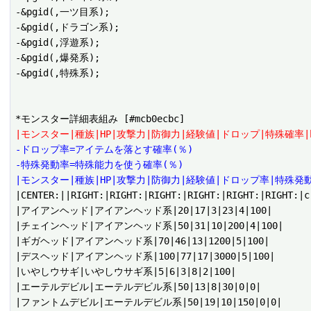
-&pgid(,一ツ目系);

-&pgid(,ドラゴン系);

-&pgid(,浮遊系);

-&pgid(,爆発系);

-&pgid(,特殊系);

|モンスター|種族|HP|攻撃力|防御力|経験値|ドロップ|特殊確率|
-ドロップ率=アイテムを落とす確率(％)
-特殊発動率=特殊能力を使う確率(％)
|モンスター|種族|HP|攻撃力|防御力|経験値|ドロップ率|特殊発動
|CENTER:||RIGHT:|RIGHT:|RIGHT:|RIGHT:|RIGHT:|RIGHT:|c

|アイアンヘッド|アイアンヘッド系|20|17|3|23|4|100|

|チェインヘッド|アイアンヘッド系|50|31|10|200|4|100|

|ギガヘッド|アイアンヘッド系|70|46|13|1200|5|100|

|デスヘッド|アイアンヘッド系|100|77|17|3000|5|100|

|いやしウサギ|いやしウサギ系|5|6|3|8|2|100|

|エーテルデビル|エーテルデビル系|50|13|8|30|0|0|

|ファントムデビル|エーテルデビル系|50|19|10|150|0|0|
