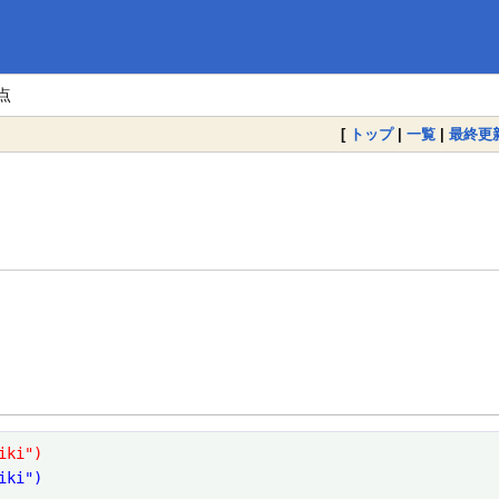
点
[
トップ
|
一覧
|
最終更
iki")
iki")