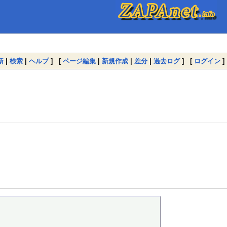
新
|
検索
|
ヘルプ
] [
ページ編集
|
新規作成
|
差分
|
過去ログ
] [
ログイン
]