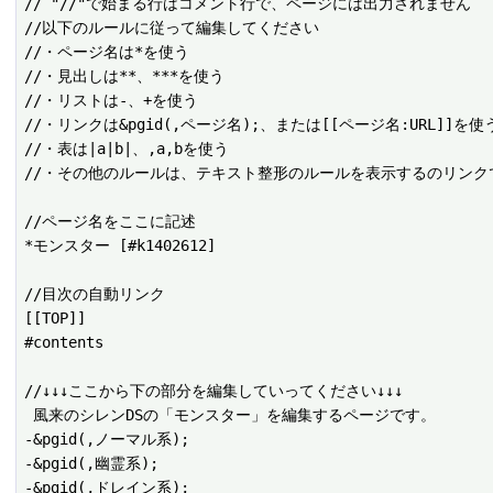
// "//"で始まる行はコメント行で、ページには出力されません

//以下のルールに従って編集してください

//・ページ名は*を使う

//・見出しは**、***を使う

//・リストは-、+を使う

//・リンクは&pgid(,ページ名);、または[[ページ名:URL]]を使う
//・表は|a|b|、,a,bを使う

//・その他のルールは、テキスト整形のルールを表示するのリンクで
//ページ名をここに記述

*モンスター [#k1402612]

//目次の自動リンク

[[TOP]]

#contents

//↓↓↓ここから下の部分を編集していってください↓↓↓

 風来のシレンDSの「モンスター」を編集するページです。

-&pgid(,ノーマル系);

-&pgid(,幽霊系);

-&pgid(,ドレイン系);
