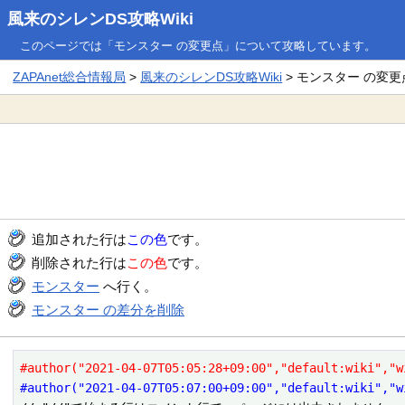
風来のシレンDS攻略Wiki
このページでは「モンスター の変更点」について攻略しています。
ZAPAnet総合情報局
>
風来のシレンDS攻略Wiki
> モンスター の変更
追加された行は
この色
です。
削除された行は
この色
です。
モンスター
へ行く。
モンスター の差分を削除
#author("2021-04-07T05:05:28+09:00","default:wiki","w
#author("2021-04-07T05:07:00+09:00","default:wiki","w