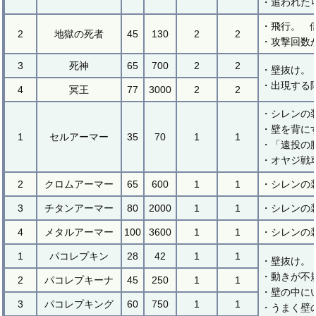
・追われた
・飛行。 
2
地獄の死者
45
130
2
2
・攻撃回数
3
死神
65
700
2
2
・壁抜け。
・出現する
4
冥王
77
3000
2
2
・シレンの
・壁を背にす
1
セルアーマー
35
70
1
1
・「遠投の
・オヤジ戦
2
クロムアーマー
65
600
1
1
・シレンの
3
チタンアーマー
80
2000
1
1
・シレンの
4
メタルアーマー
100
3600
1
1
・シレンの
1
パコレプキン
28
42
1
1
・壁抜け。
・動きが不
2
パコレプキーナ
45
250
1
1
・壁の中に
3
パコレプキング
60
750
1
1
・うまく壁