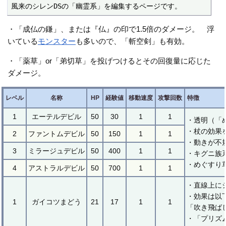
風来のシレンDSの「幽霊系」を編集するページです。
・「成仏の鎌」、または『仏』の印で1.5倍のダメージ。 浮
いている
モンスター
も多いので、「斬空剣」も有効。
・「薬草」or「弟切草」を投げつけるとその回復量に応じた
ダメージ。
レベル
名称
HP
経験値
移動速度
攻撃回数
特徴
1
エーテルデビル
50
30
1
1
・透明（「
・杖の効果
2
ファントムデビル
50
150
1
1
・動きが不
3
ミラージュデビル
50
400
1
1
・キグニ族
・めぐすり
4
アストラルデビル
50
700
1
1
・直線上に
・効果は以
1
ガイコツまどう
21
17
1
1
「吹き飛ば
・「プリズ