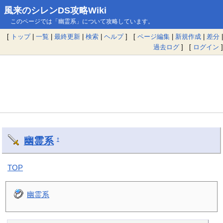
風来のシレンDS攻略Wiki
このページでは「幽霊系」について攻略しています。
[
トップ
|
一覧
|
最終更新
|
検索
|
ヘルプ
] [
ページ編集
|
新規作成
|
差分
|
過去ログ
] [
ログイン
]
幽霊系
†
TOP
幽霊系