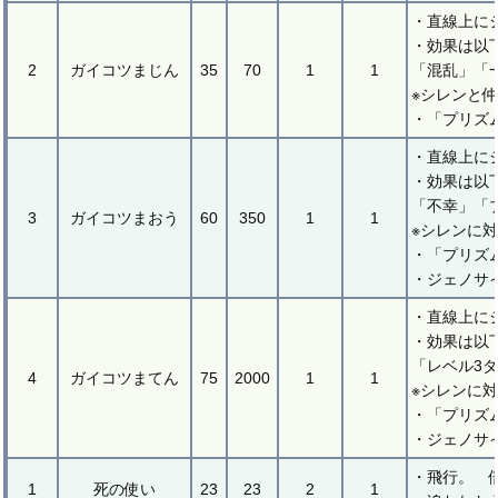
・直線上に
・効果は以
2
ガイコツまじん
35
70
1
1
「混乱」「
※シレンと
・「プリズ
・直線上に
・効果は以
「不幸」「
3
ガイコツまおう
60
350
1
1
※シレンに
・「プリズ
・ジェノサ
・直線上に
・効果は以
「レベル3
4
ガイコツまてん
75
2000
1
1
※シレンに
・「プリズ
・ジェノサ
・飛行。 
1
死の使い
23
23
2
1