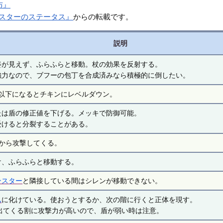
布』
ンスターのステータス』
からの転載です。
説明
姿が見えず、ふらふらと移動。杖の効果を反射する。
強力なので、ブフーの包丁を合成済みなら積極的に倒したい。
5以下になるとチキンにレベルダウン。
たは盾の修正値を下げる。メッキで防御可能。
受けると分裂することがある。
先から攻撃してくる。
け、ふらふらと移動する。
ンスター
と隣接している間はシレンが移動できない。
ム
に化けている。使おうとするか、次の階に行くと正体を現す。
ら出てくる割に攻撃力が高いので、盾が弱い時は注意。