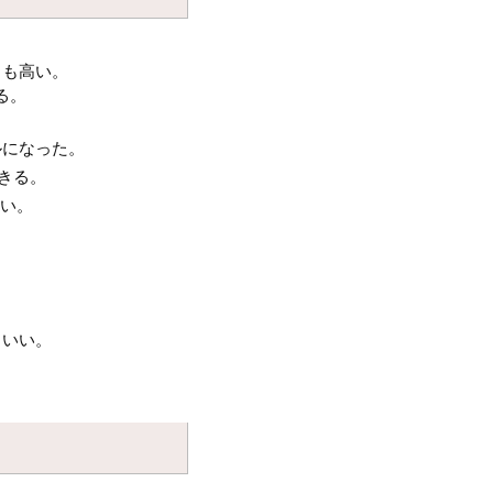
力も高い。
る。
ルになった。
きる。
ない。
といい。