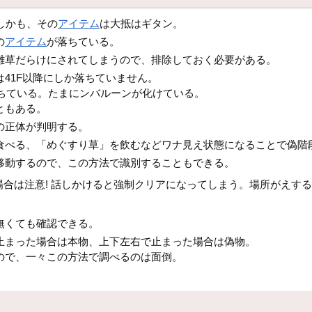
しかも、その
アイテム
は大抵はギタン。
の
アイテム
が落ちている。
雑草だらけにされてしまうので、排除しておく必要がある。
41F以降にしか落ちていません。
方が落ちている。たまにンバルーンが化けている。
ともある。
の正体が判明する。
食べる、「めぐすり草」を飲むなどワナ見え状態になることで偽階
移動するので、この方法で識別することもできる。
合は注意! 話しかけると強制クリアになってしまう。場所がえする
無くても確認できる。
止まった場合は本物、上下左右で止まった場合は偽物。
ので、一々この方法で調べるのは面倒。