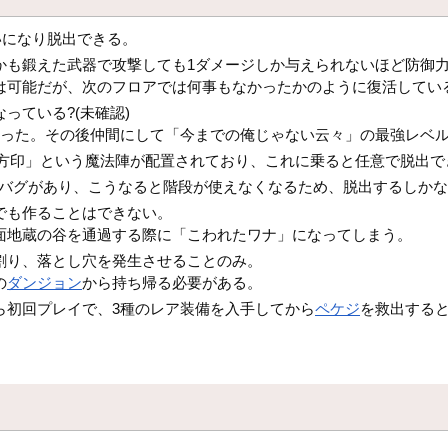
いになり脱出できる。
しかも鍛えた武器で攻撃しても1ダメージしか与えられないほど防御
は可能だが、次のフロアでは何事もなかったかのように復活してい
っている?(未確認)
だった。その後仲間にして「今までの俺じゃない云々」の最強レベ
の方印」という魔法陣が配置されており、これに乗ると任意で脱出で
うバグがあり、こうなると階段が使えなくなるため、脱出するしか
でも作ることはできない。
面地蔵の谷を通過する際に「こわれたワナ」になってしまう。
割り、落とし穴を発生させることのみ。
の
ダンジョン
から持ち帰る必要がある。
ら初回プレイで、3種のレア装備を入手してから
ペケジ
を救出する