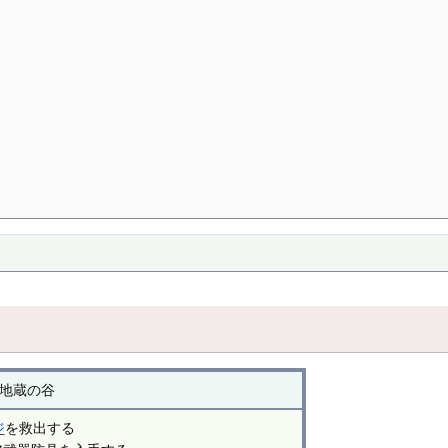
地蔵の谷
ジ
を救出する