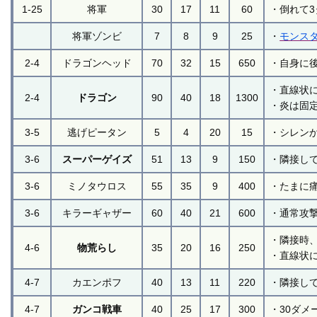
1-25
将軍
30
17
11
60
・倒れて
将軍ゾンビ
7
8
9
25
・
モンス
2-4
ドラゴンヘッド
70
32
15
650
・自身に
・直線状
2-4
ドラゴン
90
40
18
1300
・炎は固
3-5
逃げピータン
5
4
20
15
・シレン
3-6
スーパーゲイズ
51
13
9
150
・隣接し
3-6
ミノタウロス
55
35
9
400
・たまに
3-6
キラーギャザー
60
40
21
600
・通常攻
・隣接時
4-6
物荒らし
35
20
16
250
・直線状
4-7
カエンポフ
40
13
11
220
・隣接し
4-7
ガンコ戦車
40
25
17
300
・30ダメ