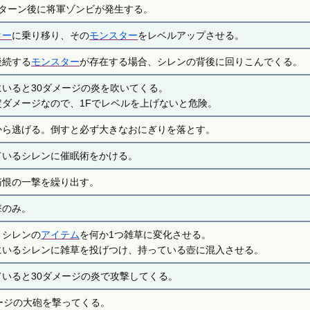
3ターン後に将軍ゾンビが発生する。
ター
に乗り移り、その
モンスター
をレベルアップさせる。
後続する
モンスター
が存在する場合、シレンの背後に回りこんでくる。
にいると30ダメージの炎を吹いてくる。
定ダメージなので、1Fでレベルを上げないと危険。
から逃げる。倒すと必ず大きなおにぎりを落とす。
ているシレンに催眠術をかける。
痛恨の一撃を繰り出す。
撃のみ。
、シレンの
アイテム
を何か1つ雑草に変化させる。
にいるシレンに雑草を投げつけ、持っている壺に混入させる。
ていると30ダメージの炎で攻撃してくる。
ージの大砲を撃ってくる。