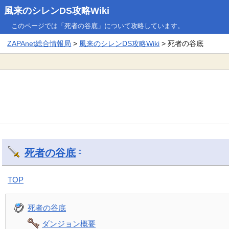
風来のシレンDS攻略Wiki
このページでは「死者の谷底」について攻略しています。
ZAPAnet総合情報局
>
風来のシレンDS攻略Wiki
> 死者の谷底
死者の谷底
†
TOP
死者の谷底
ダンジョン概要