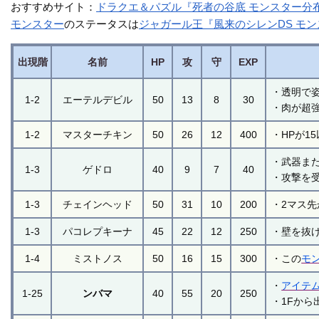
おすすめサイト：
ドラクエ＆パズル『死者の谷底 モンスター分
モンスター
のステータスは
ジャガール王『風来のシレンDS モ
出現階
名前
HP
攻
守
EXP
・透明で
1-2
エーテルデビル
50
13
8
30
・肉が超
1-2
マスターチキン
50
26
12
400
・HPが1
・武器ま
1-3
ゲドロ
40
9
7
40
・攻撃を
1-3
チェインヘッド
50
31
10
200
・2マス
1-3
パコレプキーナ
45
22
12
250
・壁を抜
1-4
ミストノス
50
16
15
300
・この
モ
・
アイテ
1-25
ンバマ
40
55
20
250
・1Fか