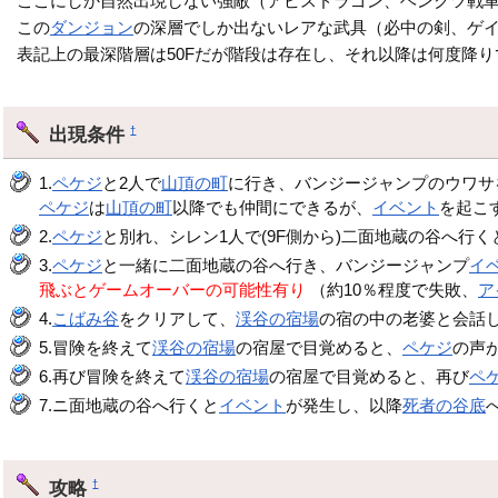
ここにしか自然出現しない強敵（アビスドラゴン、ヘンクツ戦
この
ダンジョン
の深層でしか出ないレアな武具（必中の剣、ゲ
表記上の最深階層は50Fだが階段は存在し、それ以降は何度降り
出現条件
†
1.
ペケジ
と2人で
山頂の町
に行き、バンジージャンプのウワサ
ペケジ
は
山頂の町
以降でも仲間にできるが、
イベント
を起こ
2.
ペケジ
と別れ、シレン1人で(9F側から)二面地蔵の谷へ行
3.
ペケジ
と一緒に二面地蔵の谷へ行き、バンジージャンプ
イ
飛ぶとゲームオーバーの可能性有り
（約10％程度で失敗、
ア
4.
こばみ谷
をクリアして、
渓谷の宿場
の宿の中の老婆と会話
5.冒険を終えて
渓谷の宿場
の宿屋で目覚めると、
ペケジ
の声
6.再び冒険を終えて
渓谷の宿場
の宿屋で目覚めると、再び
ペ
7.ニ面地蔵の谷へ行くと
イベント
が発生し、以降
死者の谷底
攻略
†