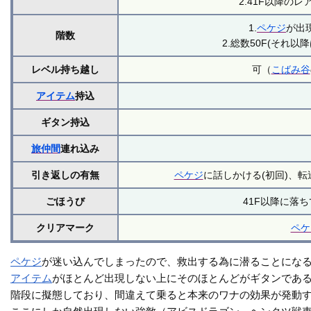
2.41F以降の
1.
ペケジ
が出
階数
2.総数50F(それ以
レベル持ち越し
可（
こばみ谷
アイテム
持込
ギタン持込
旅仲間
連れ込み
引き返しの有無
ペケジ
に話しかける(初回)、転
ごほうび
41F以降に落
クリアマーク
ペケ
ペケジ
が迷い込んでしまったので、救出する為に潜ることにな
アイテム
がほとんど出現しない上にそのほとんどがギタンであ
階段に擬態しており、間違えて乗ると本来のワナの効果が発動