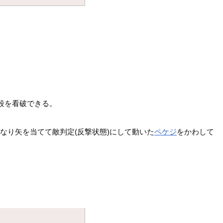
段を看破できる。
なり矢を当てて敵判定(反撃状態)にして動いた
ペケジ
をかわして