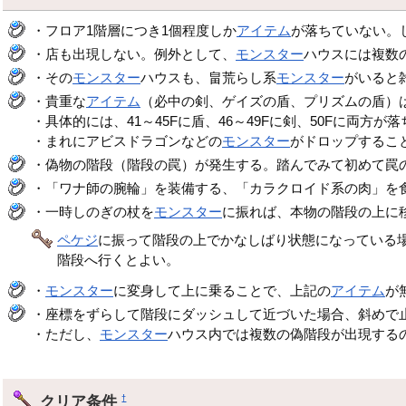
・フロア1階層につき1個程度しか
アイテム
が落ちていない。
・店も出現しない。例外として、
モンスター
ハウスには複数
・その
モンスター
ハウスも、畠荒らし系
モンスター
がいると
・貴重な
アイテム
（必中の剣、ゲイズの盾、プリズムの盾）は
・具体的には、41～45Fに盾、46～49Fに剣、50Fに両
・まれにアビスドラゴンなどの
モンスター
がドロップするこ
・偽物の階段（階段の罠）が発生する。踏んでみて初めて罠
・「ワナ師の腕輪」を装備する、「カラクロイド系の肉」を
・一時しのぎの杖を
モンスター
に振れば、本物の階段の上に
ペケジ
に振って階段の上でかなしばり状態になっている場
階段へ行くとよい。
・
モンスター
に変身して上に乗ることで、上記の
アイテム
が
・座標をずらして階段にダッシュして近づいた場合、斜めで
・ただし、
モンスター
ハウス内では複数の偽階段が出現する
クリア条件
†