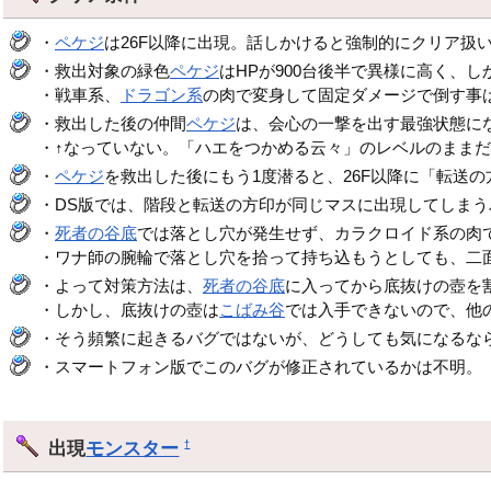
・
ペケジ
は26F以降に出現。話しかけると強制的にクリア扱
・救出対象の緑色
ペケジ
はHPが900台後半で異様に高く、
・戦車系、
ドラゴン系
の肉で変身して固定ダメージで倒す事
・救出した後の仲間
ペケジ
は、会心の一撃を出す最強状態にな
・↑なっていない。「ハエをつかめる云々」のレベルのまま
・
ペケジ
を救出した後にもう1度潜ると、26F以降に「転送
・DS版では、階段と転送の方印が同じマスに出現してしま
・
死者の谷底
では落とし穴が発生せず、カラクロイド系の肉
・ワナ師の腕輪で落とし穴を拾って持ち込もうとしても、二
・よって対策方法は、
死者の谷底
に入ってから底抜けの壺を
・しかし、底抜けの壺は
こばみ谷
では入手できないので、他
・そう頻繁に起きるバグではないが、どうしても気になるな
・スマートフォン版でこのバグが修正されているかは不明。
出現
モンスター
†