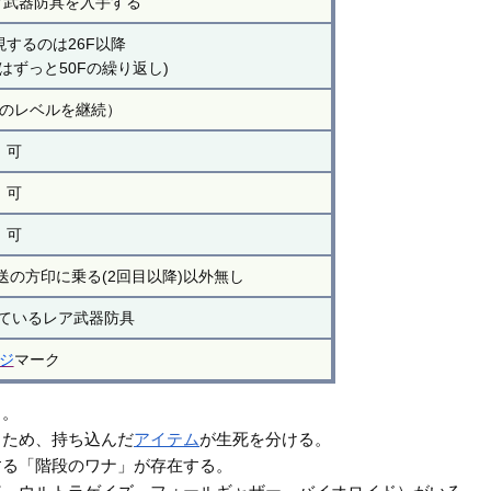
レア武器防具を入手する
現するのは26F以降
降はずっと50Fの繰り返し)
のレベルを継続）
可
可
可
送の方印に乗る(2回目以降)以外無し
ちているレア武器防具
ジ
マーク
る。
るため、持ち込んだ
アイテム
が生死を分ける。
する「階段のワナ」が存在する。