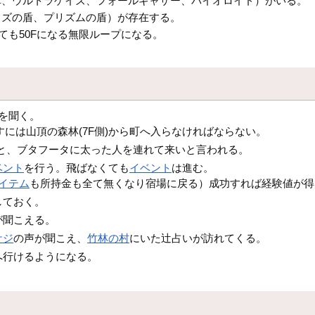
車、ウルトラゲイズ、フォールギャザー、バイオロイド）がいる。
イズの盾、プリズムの盾）が存在する。
ても50Fになる無限ループになる。
を聞く。
すには山頂の森林(7F側)から町へ入らなければならない。
くと、ブタフータに太った人を連れて来いと言われる。
ベント
を行う。飛ばなくても
イベント
は進む。
イテム
も所持金も全て無くなり宿場に戻る）成功すれば経験値が得
しておく。
が聞こえる。
ケジ
の声が聞こえ、
竹林の村
にいた辻占いが訪れてくる。
へ行けるようになる。