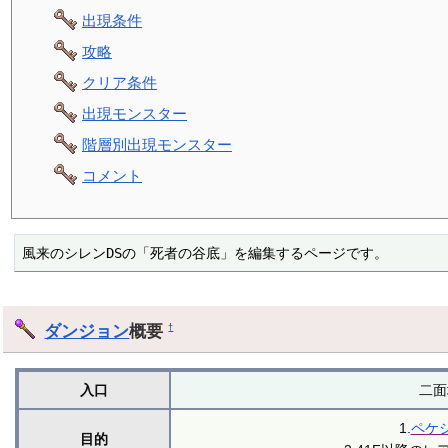
出現条件
攻略
クリア条件
出現モンスター
階層別出現モンスター
コメント
風来のシレンDSの「死者の谷底」を編集するページです。
ダンジョン
概要
†
入口
二面
1.
ペケ
目的