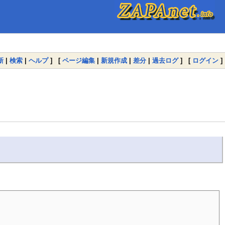
新
|
検索
|
ヘルプ
] [
ページ編集
|
新規作成
|
差分
|
過去ログ
] [
ログイン
]