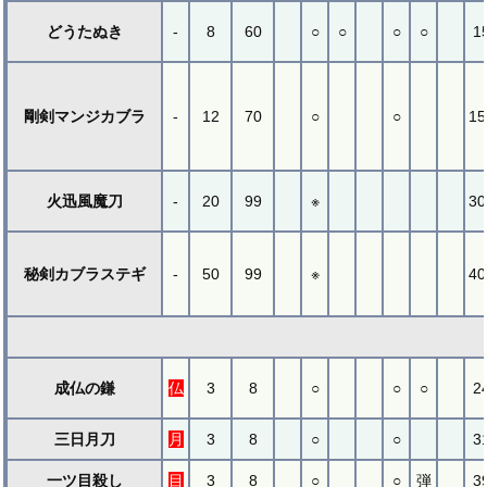
どうたぬき
-
8
60
○
○
○
○
1
剛剣マンジカブラ
-
12
70
○
○
15
火迅風魔刀
-
20
99
※
30
秘剣カブラステギ
-
50
99
※
40
成仏の鎌
仏
3
8
○
○
○
2
三日月刀
月
3
8
○
○
3
一ツ目殺し
目
3
8
○
○
弾
3