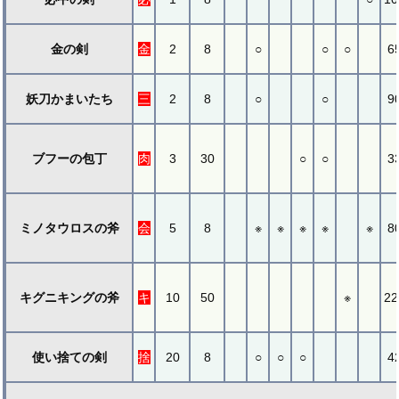
金の剣
金
2
8
○
○
○
6
妖刀かまいたち
三
2
8
○
○
9
ブフーの包丁
肉
3
30
○
○
3
ミノタウロスの斧
会
5
8
※
※
※
※
※
8
キグニキングの斧
キ
10
50
※
22
使い捨ての剣
捨
20
8
○
○
○
4