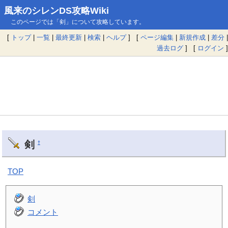
風来のシレンDS攻略Wiki
このページでは「剣」について攻略しています。
[
トップ
|
一覧
|
最終更新
|
検索
|
ヘルプ
] [
ページ編集
|
新規作成
|
差分
|
過去ログ
] [
ログイン
]
剣
†
TOP
剣
コメント