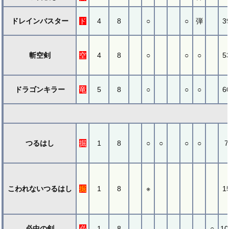
ドレインバスター
ド
4
8
○
○
弾
3
斬空剣
空
4
8
○
○
○
5
ドラゴンキラー
竜
5
8
○
○
○
6
つるはし
掘
1
8
○
○
○
○
7
こわれないつるはし
掘
1
8
※
1
必中の剣
必
1
8
○
10