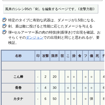
風来のシレンDSの「剣」を編集するページです。(攻撃力順)
特定のタイプに有効な武器は、ダメージが1.5倍になる。
剣、盾は敵に投げると性能に応じたダメージを与える
弾=セルアーマー系の肉の特技(剣盾弾き)で出現を確認。お
そらくその
ダンジョン
での出現剣と同じと思われるが、要
検証。
名称
印
攻撃
限界
宿
こ
掛
食
フ
儀
死
こん棒
-
2
20
○
○
○
○
4
長巻
-
4
30
○
○
○
○
6
カタナ
-
6
50
○
○
○
弾
8