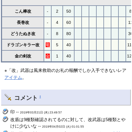
こん棒改
-
2
50
8
長巻改
-
4
60
1
どうたぬき改
-
8
80
3
ドラゴンキラー改
竜
5
40
11
金の剣改
金
1
40
12
※「改」武器は風来救助のお礼の報酬でしか入手できないレア
アイテム
。
コメント
†
印 --
2019年03月21日 (木) 23:49:57
改盾は9種類確認されてるのに対して、改武器は5種類とや
けに少ないな --
2019年04月02日 (火) 01:01:55