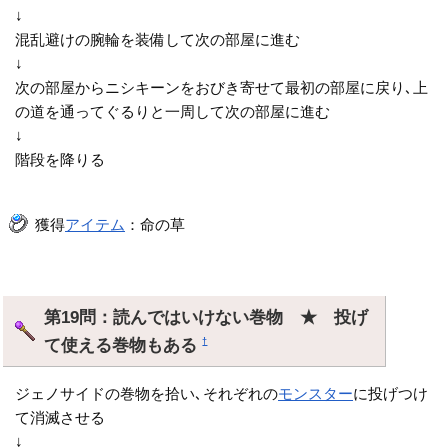
↓
混乱避けの腕輪を装備して次の部屋に進む
↓
次の部屋からニシキーンをおびき寄せて最初の部屋に戻り､上
の道を通ってぐるりと一周して次の部屋に進む
↓
階段を降りる
獲得
アイテム
：命の草
第19問：読んではいけない巻物 ★ 投げ
て使える巻物もある
†
ジェノサイドの巻物を拾い､それぞれの
モンスター
に投げつけ
て消滅させる
↓