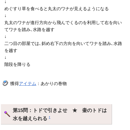
↓
めぐすり草を食べると丸太のワナが見えるようになる
↓
丸太のワナが進行方向から飛んでくるのを利用して右を向い
てワナを踏み､水路を越す
↓
二つ目の部屋では､斜め右下の方向を向いてワナを踏み､水路
を越す
↓
階段を降りる
獲得
アイテム
：あかりの巻物
第15問：トドで引きよせ ★ 壷のトドは
水を越えられる
†