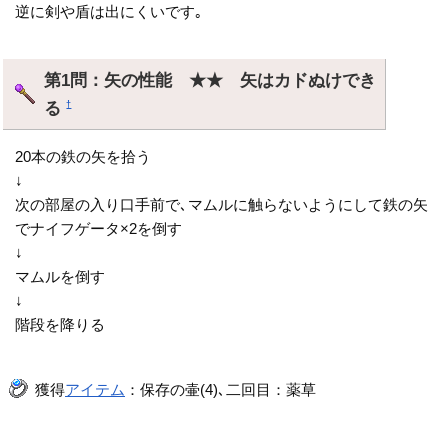
逆に剣や盾は出にくいです｡
第1問：矢の性能 ★★ 矢はカドぬけでき
る
†
20本の鉄の矢を拾う
↓
次の部屋の入り口手前で､マムルに触らないようにして鉄の矢
でナイフゲータ×2を倒す
↓
マムルを倒す
↓
階段を降りる
獲得
アイテム
：保存の壷(4)､二回目：薬草