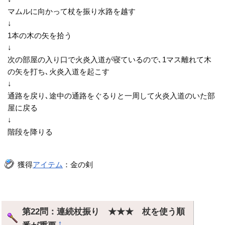
マムルに向かって杖を振り水路を越す
↓
1本の木の矢を拾う
↓
次の部屋の入り口で火炎入道が寝ているので､1マス離れて木
の矢を打ち､火炎入道を起こす
↓
通路を戻り､途中の通路をぐるりと一周して火炎入道のいた部
屋に戻る
↓
階段を降りる
獲得
アイテム
：金の剣
第22問：連続杖振り ★★★ 杖を使う順
†