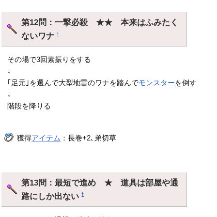
第12問：一撃必殺 ★★ 本来はふみたく
ないワナ
†
その場で3回素振りをする
↓
｢足元｣を選んで大型地雷のワナを踏んで
モンスター
を倒す
↓
階段を降りる
獲得
アイテム
：長巻+2､弟切草
第13問：最短で進め ★ 道具は部屋や通
路にしか出ない
†