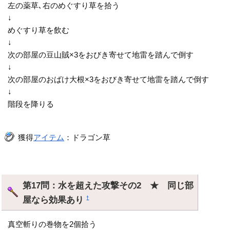
左の薬草､右のめぐすり草を拾う
↓
めぐすり草を飲む
↓
次の部屋の豆山賊×3をおびき寄せて地雷を踏んで倒す
↓
次の部屋のおばけ大根×3をおびき寄せて地雷を踏んで倒す
↓
階段を降りる
獲得
アイテム
：ドラゴン草
第17問：水を超えた攻撃その2 ★ 同じ部
屋なら効果あり
†
真空斬りの巻物を2個拾う