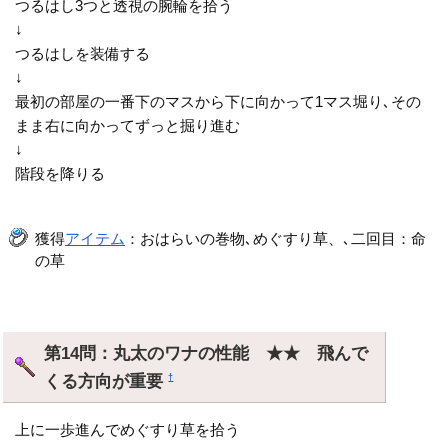
つるはし3つと透視の腕輪を拾う
↓
つるはしを装備する
↓
最初の部屋の一番下のマスから下に向かって1マス堀り､その
まま右に向かってずっと掘り進む
↓
階段を降りる
獲得
アイテム
：おはらいの巻物､めぐすり草、､二回目：命
の草
第14問：丸太のワナの性能 ★★ 飛んで
くる方向が重要
†
上に一歩進んでめぐすり草を拾う