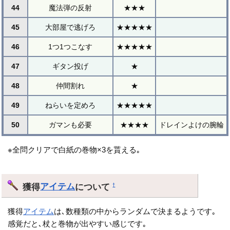
44
魔法弾の反射
★★★
45
大部屋で逃げろ
★★★★★
46
1つ1つこなす
★★★★★
47
ギタン投げ
★
48
仲間割れ
★
49
ねらいを定めろ
★★★★★
50
ガマンも必要
★★★★
ドレインよけの腕輪
※全問クリアで白紙の巻物×3を貰える｡
獲得
アイテム
について
†
獲得
アイテム
は､数種類の中からランダムで決まるようです｡
感覚だと､杖と巻物が出やすい感じです｡