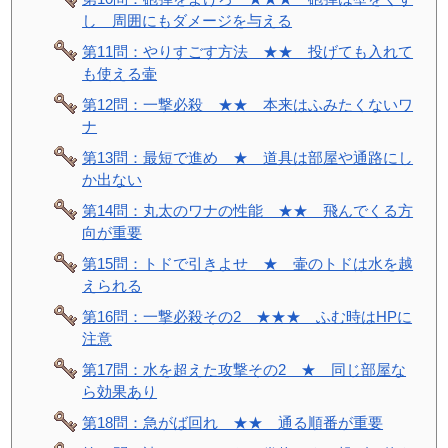
し 周囲にもダメージを与える
第11問：やりすごす方法 ★★ 投げても入れて
も使える壷
第12問：一撃必殺 ★★ 本来はふみたくないワ
ナ
第13問：最短で進め ★ 道具は部屋や通路にし
か出ない
第14問：丸太のワナの性能 ★★ 飛んでくる方
向が重要
第15問：トドで引きよせ ★ 壷のトドは水を越
えられる
第16問：一撃必殺その2 ★★★ ふむ時はHPに
注意
第17問：水を超えた攻撃その2 ★ 同じ部屋な
ら効果あり
第18問：急がば回れ ★★ 通る順番が重要