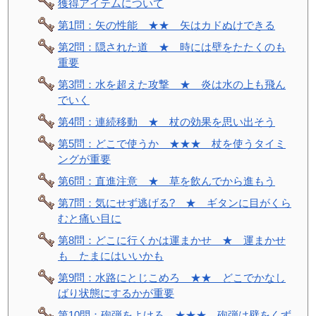
獲得アイテムについて
第1問：矢の性能 ★★ 矢はカドぬけできる
第2問：隠された道 ★ 時には壁をたたくのも
重要
第3問：水を超えた攻撃 ★ 炎は水の上も飛ん
でいく
第4問：連続移動 ★ 杖の効果を思い出そう
第5問：どこで使うか ★★★ 杖を使うタイミ
ングが重要
第6問：直進注意 ★ 草を飲んでから進もう
第7問：気にせず逃げる? ★ ギタンに目がくら
むと痛い目に
第8問：どこに行くかは運まかせ ★ 運まかせ
も たまにはいいかも
第9問：水路にとじこめろ ★★ どこでかなし
ばり状態にするかが重要
第10問：砲弾をよけろ ★★★ 砲弾は壁をくず