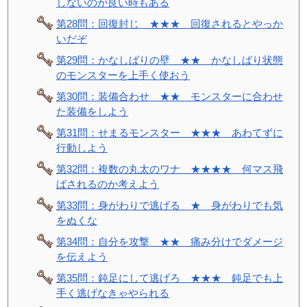
しないのが良い時もある
第28問：回復封じ ★★★ 回復されるとやっか
いだぞ
第29問：かなしばりの壁 ★★ かなしばり状態
のモンスターを上手く使おう
第30問：装備合わせ ★★ モンスターに合わせ
た装備をしよう
第31問：せまるモンスター ★★★ あわてずに
行動しよう
第32問：複数の丸太のワナ ★★★★ 何マス飛
ばされるのか考えよう
第33問：身がわりで逃げる ★ 身がわりでも気
をぬくな
第34問：自分を攻撃 ★★ 痛み分けでダメージ
を伝えよう
第35問：鈍足にして逃げろ ★★★ 鈍足でも上
手く逃げなきゃやられる