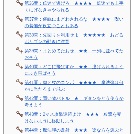
第36問：倍速で逃げろ ★★★★ 倍速でも上手
くにげなきゃやられる
第37問：催眠にまどわされるな ★★★★ 呪い
の装備が役立つこともある
第38問：先回りを利用せよ ★★★★★ おどる
ポリゴンの動きに注意
第39問：まとめてたおせ ★★ 一列に並べてた
おそう
第40問：どこに飛ばすか ★★ 逃げられるよう
にふき飛ばそう
第41問：肉と杖のコンボ ★★★★ 魔法弾は何
かに当たるまで飛ぶ
第42問：買い物バトル ★ ギタンをどう使うか
考えよう
第43問：2マス攻撃連続よけ ★★★ 攻撃を受
けないように移動しよう
第44問：魔法弾の反射 ★★★ 楽な方を選ぶと