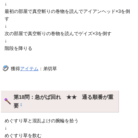
↓
最初の部屋で真空斬りの巻物を読んでアイアンヘッド×3を倒
す
↓
次の部屋で真空斬りの巻物を読んでゲイズ×3を倒す
↓
階段を降りる
獲得
アイテム
：弟切草
第18問：急がば回れ ★★ 通る順番が重
要
†
めぐすり草と混乱よけの腕輪を拾う
↓
めぐすり草を飲む