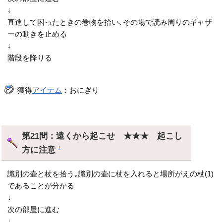
↓
直進して困ったときの巻物を拾い､その場で読み周りのギャザ
ーの動きを止める
↓
階段を降りる
獲得
アイテム
：おにぎり
第21問：遠くから起こせ ★★★ 起こし
方に注意
†
識別の壷と杖を拾う｡識別の壷に杖を入れると場所がえの杖(1)
であることが分かる
↓
次の部屋に進む
↓