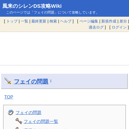
風来のシレンDS攻略Wiki
このページでは「フェイの問題」について攻略しています。
[
トップ
|
一覧
|
最終更新
|
検索
|
ヘルプ
] [
ページ編集
|
新規作成
|
差分
|
過去ログ
] [
ログイン
]
フェイの問題
†
TOP
フェイの問題
フェイの問題一覧