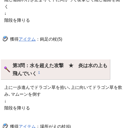
く
↓
階段を降りる
獲得
アイテム
：鈍足の杖(5)
第3問：水を超えた攻撃 ★ 炎は水の上も
飛んでいく
†
上に一歩進んでドラゴン草を拾い､上に向いてドラゴン草を飲
み､マムーンを倒す
↓
階段を降りる
獲得
アイテム
：場所がえの杖(6)