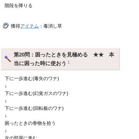
階段を降りる
獲得
アイテム
：毒消し草
第20問：困ったときを見極める ★★ 本
当に困った時に使おう
†
下に一歩進む(毒矢のワナ)
↓
下に一歩進む(幻覚ガスのワナ)
↓
下に一歩進む(回転板のワナ)
↓
困ったときの巻物を拾う
↓
次の部屋に進む