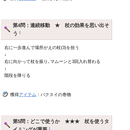
第4問：連続移動 ★ 杖の効果を思い出そ
う
†
右に一歩進んで場所がえの杖(3)を拾う
↓
右に向かって杖を振り､マムーンと3回入れ替わる
↓
階段を降りる
獲得
アイテム
：バクスイの巻物
第5問：どこで使うか ★★★ 杖を使うタ
イミングが重要
†