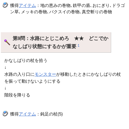
獲得
アイテム
：地の恵みの巻物､鉄甲の盾､おにぎり､ドラゴ
ン草､メッキの巻物､バクスイの巻物､真空斬りの巻物
第9問：水路にとじこめろ ★★ どこでか
なしばり状態にするかが重要
†
かなしばりの杖を拾う
↓
水路の入り口に
モンスター
が移動したときにかなしばりの杖
を振って動けないようにする
↓
階段を降りる
獲得
アイテム
：鈍足の杖(5)