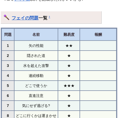
フェイの問題
一覧
†
問題
名前
難易度
報酬
1
矢の性能
★★
2
隠された道
★
3
水を超えた攻撃
★
4
連続移動
★
5
どこで使うか
★★★
6
直進注意
★
7
気にせず逃げる?
★
8
どこに行くかは運まかせ
★