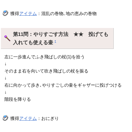
獲得
アイテム
：混乱の巻物､地の恵みの巻物
第11問：やりすごす方法 ★★ 投げても
入れても使える壷
†
左に一歩進んでふき飛ばしの杖(1)を拾う
↓
そのまま右を向いて吹き飛ばしの杖を振る
↓
右に向かって歩き､やりすごしの壷をギャザーに投げつける
↓
階段を降りる
獲得
アイテム
：おにぎり