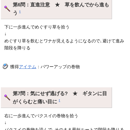
第6問：直進注意 ★ 草を飲んでから進も
う
†
下に一歩進んでめぐすり草を拾う
↓
めぐすり草を飲むとワナが見えるようになるので､避けて進み
階段を降りる
獲得
アイテム
：パワーアップの巻物
第7問：気にせず逃げる? ★ ギタンに目
がくらむと痛い目に
†
右に一歩進んでバクスイの巻物を拾う
↓
バクスイの巻物を読んで､そのまま最短ルートで階段を降りる