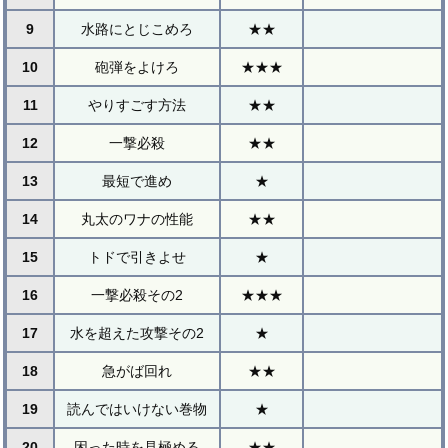
9
水路にとじこめろ
★★
10
砲弾をよけろ
★★★
11
やりすごす方法
★★
12
一撃必殺
★★
13
最短で進め
★
14
丸太のワナの性能
★★
15
トドで引きよせ
★
16
一撃必殺その2
★★★
17
水を超えた攻撃その2
★
18
急がば回れ
★★
19
読んではいけない巻物
★
20
困った時を見極める
★★