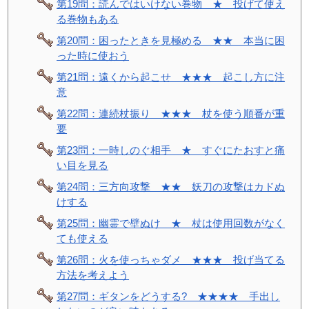
第19問：読んではいけない巻物 ★ 投げて使え
る巻物もある
第20問：困ったときを見極める ★★ 本当に困
った時に使おう
第21問：遠くから起こせ ★★★ 起こし方に注
意
第22問：連続杖振り ★★★ 杖を使う順番が重
要
第23問：一時しのぐ相手 ★ すぐにたおすと痛
い目を見る
第24問：三方向攻撃 ★★ 妖刀の攻撃はカドぬ
けする
第25問：幽霊で壁ぬけ ★ 杖は使用回数がなく
ても使える
第26問：火を使っちゃダメ ★★★ 投げ当てる
方法を考えよう
第27問：ギタンをどうする? ★★★★ 手出し