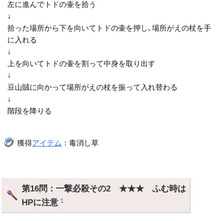
左に進んでトドの壷を拾う
↓
拾った場所から下を向いてトドの壷を押し､場所がえの杖を手
に入れる
↓
上を向いてトドの壷を割って中身を取り出す
↓
豆山賊に向かって場所がえの杖を振って入れ替わる
↓
階段を降りる
獲得
アイテム
：毒消し草
第16問：一撃必殺その2 ★★★ ふむ時は
HPに注意
†