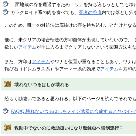
二面地蔵の谷を通過するため、ワナを持ち込もうとしても壊
カラクロイド系の肉を食べても、
死者の谷底
内では落とし穴
このため、唯一の対処法は底抜けの壺を持ち込むことだけとな
他に、未クリアの場合転送の方印自体が出現していないので、
欲しい
アイテム
が手に入るまでクリアしないという回避方法も
また、方印は
アイテム
やワナと位置が重なることもあり、ワナ
転び石（ドレムラス系）やアーマー系の効果で
アイテム
を方印
†
壊れないつるはしが壊れる
恐らく勘違いであると思われる。以下のページを読んでそれで
FAQ/Q.壊れないつるはしをメイン武器に合成するとヤバイ
†
救助中でないのに救助扱いになり魔蝕虫へ強制連行