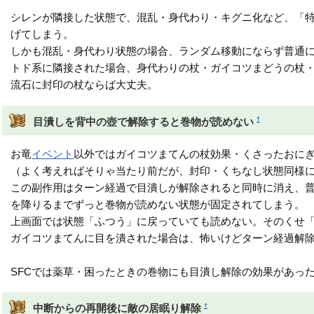
シレンが隣接した状態で、混乱・身代わり・キグニ化など、「
げてしまう。
しかも混乱・身代わり状態の場合、ランダム移動にならず普通
トド系に隣接された場合、身代わりの杖・ガイコツまどうの杖
流石に封印の杖ならば大丈夫。
†
目潰しを背中の壺で解除すると巻物が読めない
お竜
イベント
以外ではガイコツまてんの杖効果・くさったおに
（よく考えればそりゃ当たり前だが、封印・くちなし状態同様
この副作用はターン経過で目潰しが解除されると同時に消え、
を降りるまでずっと巻物が読めない状態が固定されてしまう。
上画面では状態「ふつう」に戻っていても読めない。そのくせ
ガイコツまてんに目を潰された場合は、怖いけどターン経過解
SFCでは薬草・困ったときの巻物にも目潰し解除の効果があっ
†
中断からの再開後に敵の居眠り解除