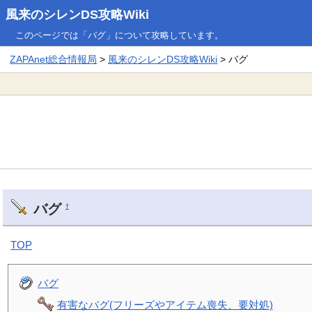
風来のシレンDS攻略Wiki
このページでは「バグ」について攻略しています。
ZAPAnet総合情報局
>
風来のシレンDS攻略Wiki
> バグ
バグ
†
TOP
バグ
有害なバグ(フリーズやアイテム喪失、要対処)