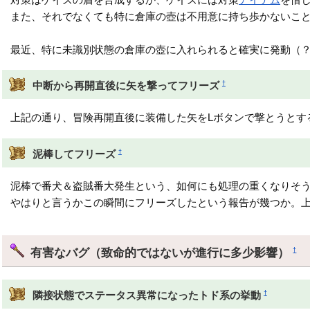
また、それでなくても特に倉庫の壺は不用意に持ち歩かないこ
最近、特に未識別状態の倉庫の壺に入れられると確実に発動（
†
中断から再開直後に矢を撃ってフリーズ
上記の通り、冒険再開直後に装備した矢をLボタンで撃とうとす
†
泥棒してフリーズ
泥棒で番犬＆盗賊番大発生という、如何にも処理の重くなりそ
やはりと言うかこの瞬間にフリーズしたという報告が幾つか。
有害なバグ（致命的ではないが進行に多少影響）
†
†
隣接状態でステータス異常になったトド系の挙動