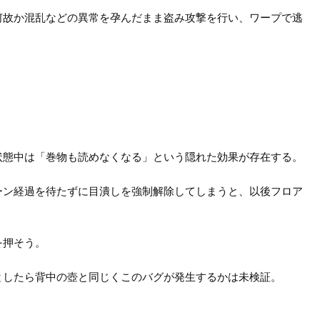
何故か混乱などの異常を孕んだまま盗み攻撃を行い、ワープで逃
。
状態中は「巻物も読めなくなる」という隠れた効果が存在する。
ーン経過を待たずに目潰しを強制解除してしまうと、以後フロア
を押そう。
としたら背中の壺と同じくこのバグが発生するかは未検証。