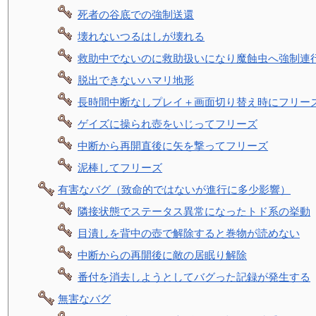
死者の谷底での強制送還
壊れないつるはしが壊れる
救助中でないのに救助扱いになり魔蝕虫へ強制連
脱出できないハマリ地形
長時間中断なしプレイ＋画面切り替え時にフリー
ゲイズに操られ壺をいじってフリーズ
中断から再開直後に矢を撃ってフリーズ
泥棒してフリーズ
有害なバグ（致命的ではないが進行に多少影響）
隣接状態でステータス異常になったトド系の挙動
目潰しを背中の壺で解除すると巻物が読めない
中断からの再開後に敵の居眠り解除
番付を消去しようとしてバグった記録が発生する
無害なバグ