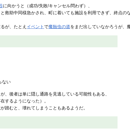
谷
に向かうと（成功/失敗/キャンセル問わず）、
」と救助中同様急かされ、町に着いても施設を利用できず、終点の
戻るが、たとえ
イベント
で
魔蝕虫の道
をまだ出していなかろうが、
らない
るが、後者は単に隠し通路を見逃している可能性もある、
存在するようになった）。
敵が踏むと、壊れてしまうこともあるようだ。