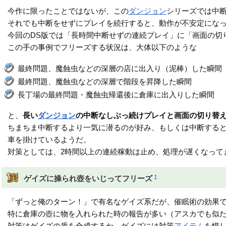
今作に限ったことではないが、この
ダンジョン
シリーズでは中
それでも中断をせずにプレイを続行すると、動作が不安定にな
今回のDS版では「長時間中断せずの連続プレイ」に「画面の切
この手の事例でフリーズする状況は、大体以下のような
最終問題、魔蝕虫などの深層の店に出入り（泥棒）した瞬間
最終問題、魔蝕虫などの深層で階段を昇降した瞬間
長丁場の最終問題・魔蝕虫帰還後に倉庫に出入りした瞬間
と、
長い
ダンジョン
の中断なしぶっ続けプレイと画面の切り替
ちまちま中断するより一気に潜るのが好み、もしくは中断する
車を掛けているようだ。
対策としては、2時間以上の連続稼動は止め、処理が遅くなって
†
ゲイズに操られ壺をいじってフリーズ
「ずっと俺のターン！」で有名なゲイズ系だが、催眠術の効果
特に倉庫の壺に物を入れられた時の報告が多い（アスカでも似
対策はゲイズの盾を合成するか、ゲイズには対策
アイテム
を惜