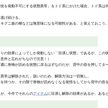
特技を発動不可にする状態異常」をトド系にかけた場合、トド系は
に逃げ続ける。
・キグニ族の種などは無意味になる可能性がある、と覚えておこう
ぎりの効果によってしか発動しない「目潰し状態」であるが、この
に意外と忘れがちなので注意！）
普通に巻物が読める状態に戻るはずなのだが、背中の壺を押してタ
「異常は解除された」扱いのため、解除方法は一切無し。
除を待つか、その階で巻物が読めなくなる覚悟をしてから背中の壺
たが、今作でそれらの
アイテム
に目潰し解除の効果があるか、ある