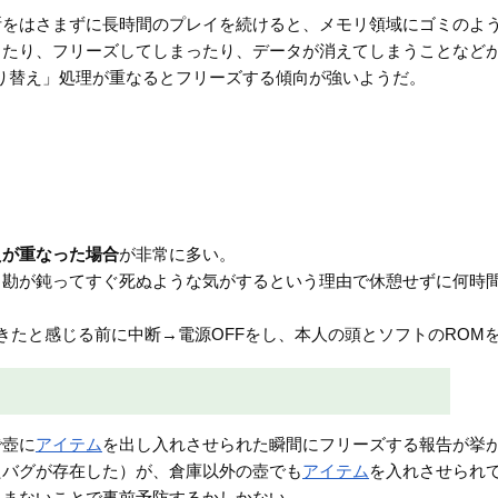
断をはさまずに長時間のプレイを続けると、メモリ領域にゴミのよ
ったり、フリーズしてしまったり、データが消えてしまうことなど
り替え」処理が重なるとフリーズする傾向が強いようだ。
えが重なった場合
が非常に多い。
と勘が鈍ってすぐ死ぬような気がするという理由で休憩せずに何時
きたと感じる前に中断→電源OFFをし、本人の頭とソフトのROM
で壺に
アイテム
を出し入れさせられた瞬間にフリーズする報告が挙
たバグが存在した）が、倉庫以外の壺でも
アイテム
を入れさせられ
しまないことで事前予防するかしかない。