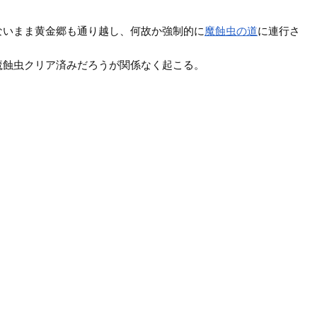
ないまま黄金郷も通り越し、何故か強制的に
魔蝕虫の道
に連行さ
魔蝕虫クリア済みだろうが関係なく起こる。