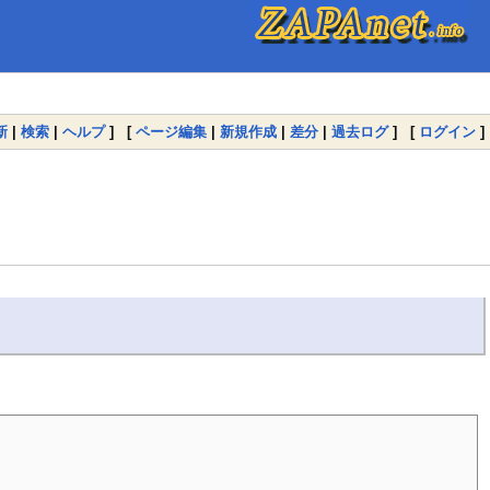
新
|
検索
|
ヘルプ
] [
ページ編集
|
新規作成
|
差分
|
過去ログ
] [
ログイン
]