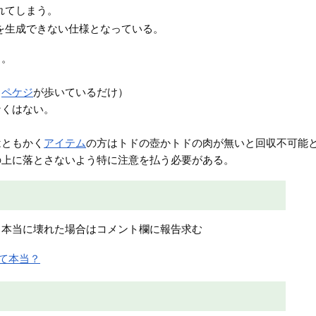
れてしまう。
を生成できない仕様となっている。
る。
（
ペケジ
が歩いているだけ）
なくはない。
はともかく
アイテム
の方はトドの壺かトドの肉が無いと回収不可能
の上に落とさないよう特に注意を払う必要がある。
も本当に壊れた場合はコメント欄に報告求む
って本当？