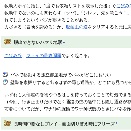
救助人ホイに話し、1度でも依頼リストを表示した後すぐ
こばみ
救助中でないのにも関わらずコッパに「シレン、先を急ごう！
れてしまうというバグが起きることがある。
力尽きる（冒険を諦める）か、
魔蝕虫の道
をクリアすると元に
†
脱出できないハマリ地形
こばみ谷
、
フェイの最終問題
でよく起こる。
バネで移動する孤立部屋地形でバネがどこにもない
壁際を素振りすると出るはずの隠し通路が、どこにも見つか
いずれも大部屋の巻物やつるはしを持っておくことで対処でき
（今回、行き止まりだけでなく通路の壁の途中にも隠し通路が
前者についてだが、ワナ師の腕輪でワナ師状態のときにバネを
†
長時間中断なしプレイ＋画面切り替え時にフリーズ