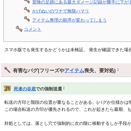
冒険の足跡にある最大ダメージ記録が勝手に下が
かげぬいのワナで無限ハマリ
アイテム整理の順序が変わってしまう
コメント
スマホ版でも発生するかどうかは未検証。 発生が確認できた場
有害なバグ(フリーズや
アイテム
喪失、要対処)
†
†
死者の谷底
での強制送還
転送の方印と階段の位置が重なることがある。(バグか仕様かは
この場合転送の方印が優先されるので、これが起きたら最期、
対処としては、落とし穴で強制的に次の階に移動するしか手段