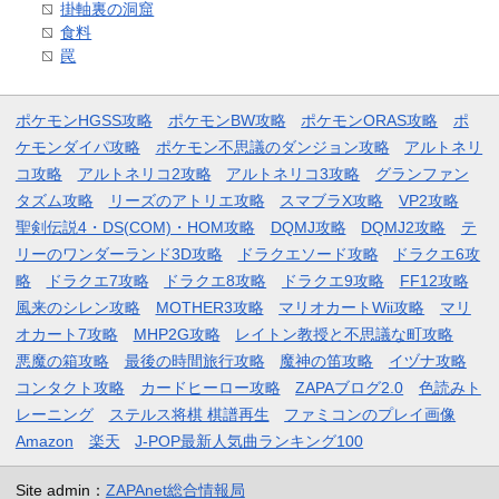
掛軸裏の洞窟
食料
罠
ポケモンHGSS攻略
ポケモンBW攻略
ポケモンORAS攻略
ポ
ケモンダイパ攻略
ポケモン不思議のダンジョン攻略
アルトネリ
コ攻略
アルトネリコ2攻略
アルトネリコ3攻略
グランファン
タズム攻略
リーズのアトリエ攻略
スマブラX攻略
VP2攻略
聖剣伝説4・DS(COM)・HOM攻略
DQMJ攻略
DQMJ2攻略
テ
リーのワンダーランド3D攻略
ドラクエソード攻略
ドラクエ6攻
略
ドラクエ7攻略
ドラクエ8攻略
ドラクエ9攻略
FF12攻略
風来のシレン攻略
MOTHER3攻略
マリオカートWii攻略
マリ
オカート7攻略
MHP2G攻略
レイトン教授と不思議な町攻略
悪魔の箱攻略
最後の時間旅行攻略
魔神の笛攻略
イヅナ攻略
コンタクト攻略
カードヒーロー攻略
ZAPAブログ2.0
色読みト
レーニング
ステルス将棋 棋譜再生
ファミコンのプレイ画像
Amazon
楽天
J-POP最新人気曲ランキング100
Site admin：
ZAPAnet総合情報局