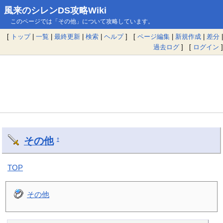
風来のシレンDS攻略Wiki
このページでは「その他」について攻略しています。
[
トップ
|
一覧
|
最終更新
|
検索
|
ヘルプ
] [
ページ編集
|
新規作成
|
差分
|
過去ログ
] [
ログイン
]
その他
†
TOP
その他