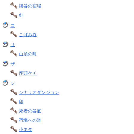
渓谷の宿場
剣
コ
こばみ谷
サ
山頂の町
ザ
座頭ケチ
シ
シナリオダンジョン
印
死者の谷底
宿場への道
小ネタ