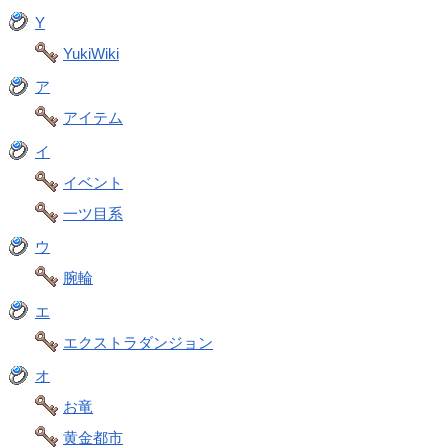
Y
YukiWiki
ア
アイテム
イ
イベント
一ツ目系
ウ
腕輪
エ
エクストラダンジョン
オ
お竜
黄金都市