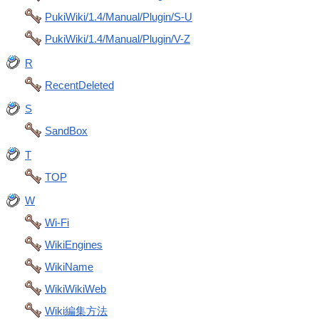
PukiWiki/1.4/Manual/Plugin/S-U
PukiWiki/1.4/Manual/Plugin/V-Z
R
RecentDeleted
S
SandBox
T
TOP
W
Wi-Fi
WikiEngines
WikiName
WikiWikiWeb
Wiki編集方法