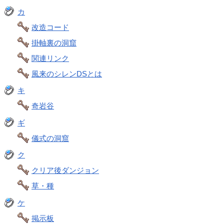
カ
改造コード
掛軸裏の洞窟
関連リンク
風来のシレンDSとは
キ
奇岩谷
ギ
儀式の洞窟
ク
クリア後ダンジョン
草・種
ケ
掲示板