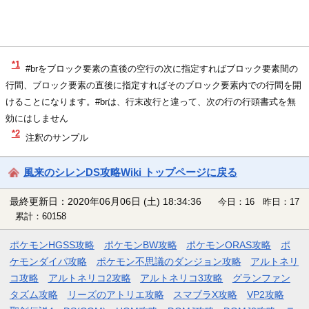
*1
#brをブロック要素の直後の空行の次に指定すればブロック要素間の
行間、ブロック要素の直後に指定すればそのブロック要素内での行間を開
けることになります。#brは、行末改行と違って、次の行の行頭書式を無
効にはしません
*2
注釈のサンプル
風来のシレンDS攻略Wiki トップページに戻る
最終更新日：2020年06月06日 (土) 18:34:36
今日：16 昨日：17
累計：60158
ポケモンHGSS攻略
ポケモンBW攻略
ポケモンORAS攻略
ポ
ケモンダイパ攻略
ポケモン不思議のダンジョン攻略
アルトネリ
コ攻略
アルトネリコ2攻略
アルトネリコ3攻略
グランファン
タズム攻略
リーズのアトリエ攻略
スマブラX攻略
VP2攻略