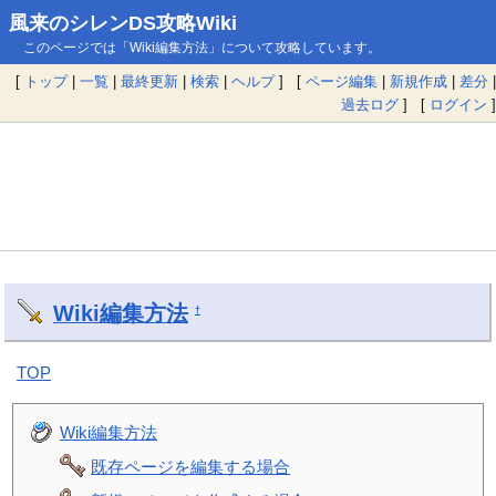
風来のシレンDS攻略Wiki
このページでは「Wiki編集方法」について攻略しています。
[
トップ
|
一覧
|
最終更新
|
検索
|
ヘルプ
] [
ページ編集
|
新規作成
|
差分
|
過去ログ
] [
ログイン
]
Wiki編集方法
†
TOP
Wiki編集方法
既存ページを編集する場合