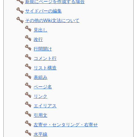
新規にページを作成する場合
サイドバーの編集
その他のWiki文法について
見出し
改行
行間開け
コメント行
リスト構造
表組み
ページ名
リンク
エイリアス
引用文
左寄せ・センタリング・右寄せ
水平線