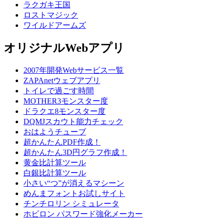
ラクガキ王国
ロストマジック
ワイルドアームズ
オリジナルWebアプリ
2007年開発Webサービス一覧
ZAPAnetウェブアプリ
トイレで過ごす時間
MOTHER3モンスター度
ドラクエ8モンスター度
DQMJスカウト能力チェック
おはようチューブ
超かんたんPDF作成！
超かんたん3D円グラフ作成！
黄金比計算ツール
白銀比計算ツール
小さい“つ”が消えるマシーン
めんまフォントお試しサイト
チンチロリン シミュレータ
ホビロン パスワード強化メーカー