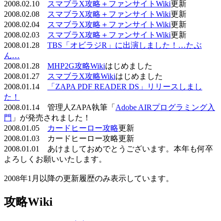
2008.02.10
スマブラX攻略＋ファンサイトWiki
更新
2008.02.08
スマブラX攻略＋ファンサイトWiki
更新
2008.02.04
スマブラX攻略＋ファンサイトWiki
更新
2008.02.03
スマブラX攻略＋ファンサイトWiki
更新
2008.01.28
TBS「オビラジR」に出演しました！…たぶ
ん…
2008.01.28
MHP2G攻略Wiki
はじめました
2008.01.27
スマブラX攻略Wiki
はじめました
2008.01.14
「ZAPA PDF READER DS」リリースしまし
た！
2008.01.14 管理人ZAPA執筆「
Adobe AIRプログラミング入
門
」が発売されました！
2008.01.05
カードヒーロー攻略
更新
2008.01.03 カードヒーロー攻略更新
2008.01.01 あけましておめでとうございます。本年も何卒
よろしくお願いいたします。
2008年1月以降の更新履歴のみ表示しています。
攻略Wiki