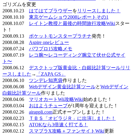
ゴリズムを変更
2008.10.23
はてはてブラウザー
を
リリースしました！
2008.10.10
東京ゲームショウ2008レポートその1
2008.10.07
レイトン教授と最後の時間旅行攻略Wiki
スター
ト！
2008.09.13
ポケットモンスタープラチナ
発売！
2008.08.28
Aspire oneレビュー
2008.07.24
パワプロ15攻略メモ
2008.07.19
レコ腕〜レコーディング腕立て伏せ公式サイ
ト〜
2008.06.12
デスクトップ版黄金比・白銀比計算ツールリリ
ースしました
→
「ZAPA GS」
2008.06.10
ツンデレ知恵袋
作りました
2008.06.08
Webデザイン黄金比計算ツール
と
Webデザイン
白銀比計算ツール
作りました
2008.04.06
マリオカートWii攻略Wiki
始めました！
2008.03.04
おはようチューブ
が1周年を迎えました！
2008.02.26
airappli.com
正式オープンしました！
2008.02.23
ＴＢＳ「オビラジＲ」に出演しました！
2008.02.15
ATOKなら3倍速く打てる！
2008.02.12
スマブラX攻略＋ファンサイトWiki
更新