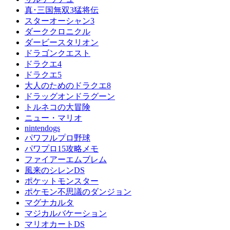
真･三国無双3猛将伝
スターオーシャン3
ダーククロニクル
ダービースタリオン
ドラゴンクエスト
ドラクエ4
ドラクエ5
大人のためのドラクエ8
ドラッグオンドラグーン
トルネコの大冒険
ニュー・マリオ
nintendogs
パワフルプロ野球
パワプロ15攻略メモ
ファイアーエムブレム
風来のシレンDS
ポケットモンスター
ポケモン不思議のダンジョン
マグナカルタ
マジカルバケーション
マリオカートDS