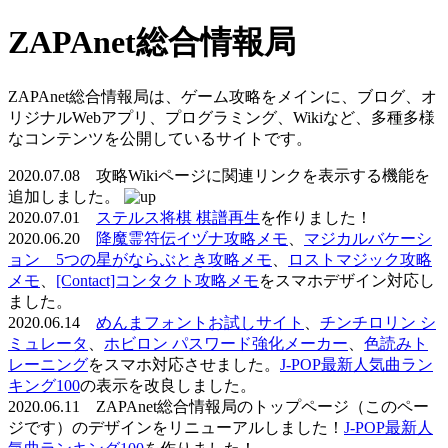
ZAPAnet総合情報局
ZAPAnet総合情報局は、ゲーム攻略をメインに、ブログ、オ
リジナルWebアプリ、プログラミング、Wikiなど、多種多様
なコンテンツを公開しているサイトです。
2020.07.08 攻略Wikiページに関連リンクを表示する機能を
追加しました。
2020.07.01
ステルス将棋 棋譜再生
を作りました！
2020.06.20
降魔霊符伝イヅナ攻略メモ
、
マジカルバケーシ
ョン 5つの星がならぶとき攻略メモ
、
ロストマジック攻略
メモ
、
[Contact]コンタクト攻略メモ
をスマホデザイン対応し
ました。
2020.06.14
めんまフォントお試しサイト
、
チンチロリン シ
ミュレータ
、
ホビロン パスワード強化メーカー
、
色読みト
レーニング
をスマホ対応させました。
J-POP最新人気曲ラン
キング100
の表示を改良しました。
2020.06.11 ZAPAnet総合情報局のトップページ（このペー
ジです）のデザインをリニューアルしました！
J-POP最新人