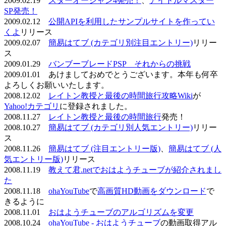
2009.02.19
スターオーシャン4発売！
、
アイドルマスター
SP発売！
2009.02.12
公開APIを利用したサンプルサイトを作ってい
くよ
リリース
2009.02.07
簡易はてブ (カテゴリ別注目エントリー)
リリー
ス
2009.01.29
バンブーブレードPSP それからの挑戦
2009.01.01 あけましておめでとうございます。本年も何卒
よろしくお願いいたします。
2008.12.02
レイトン教授と最後の時間旅行攻略Wiki
が
Yahoo!カテゴリ
に登録されました。
2008.11.27
レイトン教授と最後の時間旅行
発売！
2008.10.27
簡易はてブ (カテゴリ別人気エントリー)
リリー
ス
2008.11.26
簡易はてブ (注目エントリー版)
、
簡易はてブ (人
気エントリー版)
リリース
2008.11.19
教えて君.netでおはようチューブが紹介されまし
た
2008.11.18
ohaYouTube
で
高画質HD動画をダウンロード
で
きるように
2008.11.01
おはようチューブのアルゴリズムを変更
2008.10.24
ohaYouTube - おはようチューブ
の動画取得アル