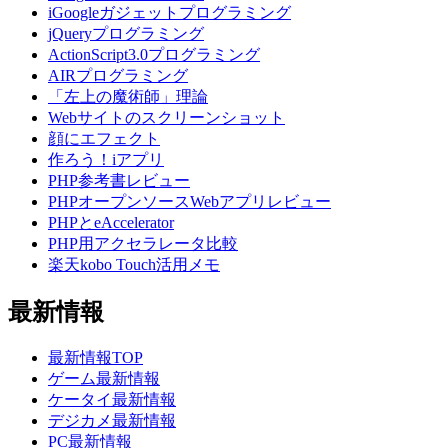
iGoogleガジェットプログラミング
jQueryプログラミング
ActionScript3.0プログラミング
AIRプログラミング
「左上の魔術師」理論
Webサイトのスクリーンショット
顔にエフェクト
作ろう！iアプリ
PHP参考書レビュー
PHPオープンソースWebアプリレビュー
PHPとeAccelerator
PHP用アクセラレータ比較
楽天kobo Touch活用メモ
最新情報
最新情報TOP
ゲーム最新情報
ケータイ最新情報
デジカメ最新情報
PC最新情報