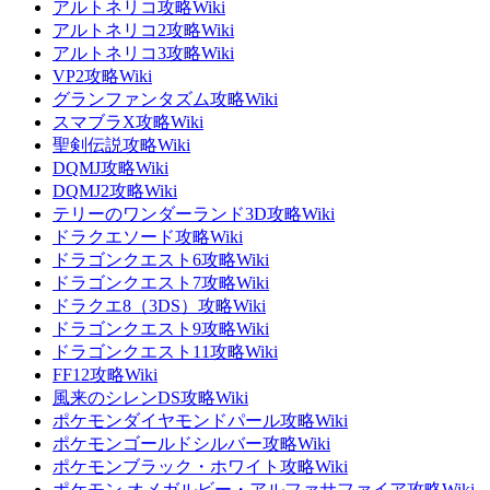
アルトネリコ攻略Wiki
アルトネリコ2攻略Wiki
アルトネリコ3攻略Wiki
VP2攻略Wiki
グランファンタズム攻略Wiki
スマブラX攻略Wiki
聖剣伝説攻略Wiki
DQMJ攻略Wiki
DQMJ2攻略Wiki
テリーのワンダーランド3D攻略Wiki
ドラクエソード攻略Wiki
ドラゴンクエスト6攻略Wiki
ドラゴンクエスト7攻略Wiki
ドラクエ8（3DS）攻略Wiki
ドラゴンクエスト9攻略Wiki
ドラゴンクエスト11攻略Wiki
FF12攻略Wiki
風来のシレンDS攻略Wiki
ポケモンダイヤモンドパール攻略Wiki
ポケモンゴールドシルバー攻略Wiki
ポケモンブラック・ホワイト攻略Wiki
ポケモン オメガルビー・アルファサファイア攻略Wiki