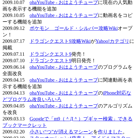
2009.10.07
ohaYouTube - おはようチューブ
に現在の人気動
画を表示する機能を追加
2009.10.05
ohaYouTube - おはようチューブ
に動画名をコピ
ーする機能を追加
2009.09.12
ポケモン ゴールド・シルバー攻略Wiki
オープ
ン！
2009.07.17
ドラゴンクエスト9攻略Wiki
が
Yahoo!カテゴリ
に
掲載
2009.07.11
ドラゴンクエスト9
発売！
2009.07.10
ドラゴンクエスト9
明日発売！
2009.06.14
ohaYouTube - おはようチューブ
のプログラムを
全面改良
2009.04.15
ohaYouTube - おはようチューブ
に関連動画を表
示する機能を追加
2009.04.13
ohaYouTube - おはようチューブ
の
iPhone対応な
どプログラム改良いろいろ
2009.04.05
ohaYouTube - おはようチューブ
のアルゴリズム
を改良
2009.03.13
Googleで「m9（＾Д＾）プギャー検索」できる
ブックマークレット
2009.02.20
小さい“つ”が消えるマシーン
を
作りました
。