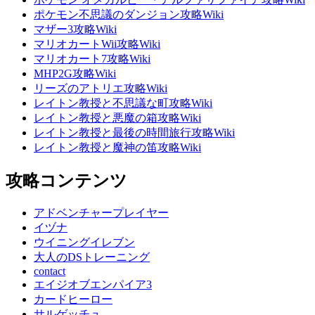
ポケモン不思議のダンジョン攻略Wiki
マザー3攻略Wiki
マリオカートWii攻略Wiki
マリオカート7攻略Wiki
MHP2G攻略Wiki
リーズのアトリエ攻略Wiki
レイトン教授と不思議な町攻略Wiki
レイトン教授と悪魔の箱攻略Wiki
レイトン教授と最後の時間旅行攻略Wiki
レイトン教授と魔神の笛攻略Wiki
攻略コンテンツ
アドベンチャープレイヤー
イヅナ
ウイニングイレブン
大人のDSトレーニング
contact
エイジオブエンパイア3
カードヒーロー
サルゲッチュ