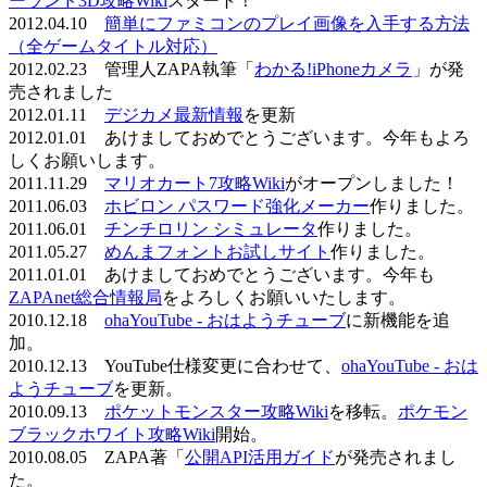
ーランド3D攻略Wiki
スタート！
2012.04.10
簡単にファミコンのプレイ画像を入手する方法
（全ゲームタイトル対応）
2012.02.23 管理人ZAPA執筆「
わかる!iPhoneカメラ
」が発
売されました
2012.01.11
デジカメ最新情報
を更新
2012.01.01 あけましておめでとうございます。今年もよろ
しくお願いします。
2011.11.29
マリオカート7攻略Wiki
がオープンしました！
2011.06.03
ホビロン パスワード強化メーカー
作りました。
2011.06.01
チンチロリン シミュレータ
作りました。
2011.05.27
めんまフォントお試しサイト
作りました。
2011.01.01 あけましておめでとうございます。今年も
ZAPAnet総合情報局
をよろしくお願いいたします。
2010.12.18
ohaYouTube - おはようチューブ
に新機能を追
加。
2010.12.13 YouTube仕様変更に合わせて、
ohaYouTube - おは
ようチューブ
を更新。
2010.09.13
ポケットモンスター攻略Wiki
を移転。
ポケモン
ブラックホワイト攻略Wiki
開始。
2010.08.05 ZAPA著「
公開API活用ガイド
が発売されまし
た。