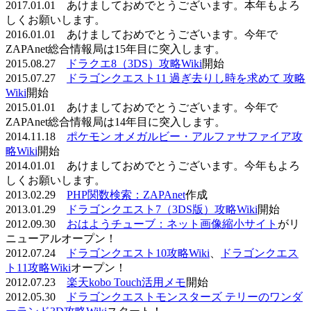
2017.01.01 あけましておめでとうございます。本年もよろ
しくお願いします。
2016.01.01 あけましておめでとうございます。今年で
ZAPAnet総合情報局は15年目に突入します。
2015.08.27
ドラクエ8（3DS）攻略Wiki
開始
2015.07.27
ドラゴンクエスト11 過ぎ去りし時を求めて 攻略
Wiki
開始
2015.01.01 あけましておめでとうございます。今年で
ZAPAnet総合情報局は14年目に突入します。
2014.11.18
ポケモン オメガルビー・アルファサファイア攻
略Wiki
開始
2014.01.01 あけましておめでとうございます。今年もよろ
しくお願いします。
2013.02.29
PHP関数検索：ZAPAnet
作成
2013.01.29
ドラゴンクエスト7（3DS版）攻略Wiki
開始
2012.09.30
おはようチューブ：ネット画像縮小サイト
がリ
ニューアルオープン！
2012.07.24
ドラゴンクエスト10攻略Wiki
、
ドラゴンクエス
ト11攻略Wiki
オープン！
2012.07.23
楽天kobo Touch活用メモ
開始
2012.05.30
ドラゴンクエストモンスターズ テリーのワンダ