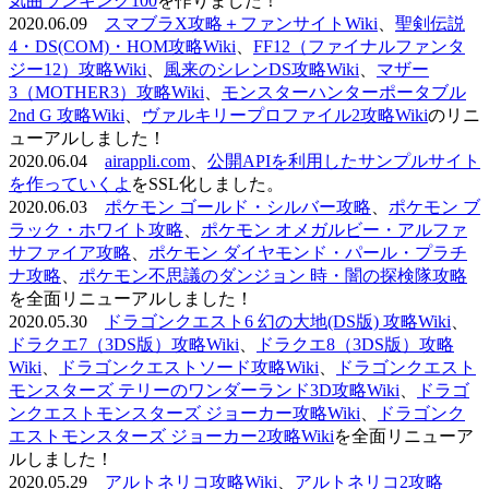
気曲ランキング100
を作りました！
2020.06.09
スマブラX攻略＋ファンサイトWiki
、
聖剣伝説
4・DS(COM)・HOM攻略Wiki
、
FF12（ファイナルファンタ
ジー12）攻略Wiki
、
風来のシレンDS攻略Wiki
、
マザー
3（MOTHER3）攻略Wiki
、
モンスターハンターポータブル
2nd G 攻略Wiki
、
ヴァルキリープロファイル2攻略Wiki
のリニ
ューアルしました！
2020.06.04
airappli.com
、
公開APIを利用したサンプルサイト
を作っていくよ
をSSL化しました。
2020.06.03
ポケモン ゴールド・シルバー攻略
、
ポケモン ブ
ラック・ホワイト攻略
、
ポケモン オメガルビー・アルファ
サファイア攻略
、
ポケモン ダイヤモンド・パール・プラチ
ナ攻略
、
ポケモン不思議のダンジョン 時・闇の探検隊攻略
を全面リニューアルしました！
2020.05.30
ドラゴンクエスト6 幻の大地(DS版) 攻略Wiki
、
ドラクエ7（3DS版）攻略Wiki
、
ドラクエ8（3DS版）攻略
Wiki
、
ドラゴンクエストソード攻略Wiki
、
ドラゴンクエスト
モンスターズ テリーのワンダーランド3D攻略Wiki
、
ドラゴ
ンクエストモンスターズ ジョーカー攻略Wiki
、
ドラゴンク
エストモンスターズ ジョーカー2攻略Wiki
を全面リニューア
ルしました！
2020.05.29
アルトネリコ攻略Wiki
、
アルトネリコ2攻略