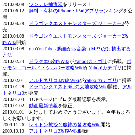
2010.08.08
ツンデレ抽選器
をリリース！
2010.06.12
無料・有料のiPhone・iPadアプリランキング
を公
開
2010.04.28
ドラゴンクエストモンスターズ ジョーカー2
発
売
2010.04.08
ドラゴンクエストモンスターズ ジョーカー2攻
略Wiki
開始
2010.03.08
ohaYouTube - 動画から音楽（MP3)だけ抽出する
方法
2010.02.23
ドラクエ6攻略Wiki
が
Yahoo!カテゴリ
に掲載。
ポ
ケモン ゴールド・シルバー攻略Wiki
が
Yahoo!カテゴリ
に掲
載。
2010.02.01
アルトネリコ3攻略Wiki
が
Yahoo!カテゴリ
に掲載
2010.01.28
ドラゴンクエスト6幻の大地攻略Wiki
開始、
アル
トネリコ3
が発売
2010.01.03 TOPページにブログ最新記事を表示。
2010.01.02
動画最新情報
を修正。
2010.01.01 あけましておめでとうございます。今年もよろ
しくお願いします。
2009.11.26
レイトン教授と魔神の笛攻略Wiki
開始
2009.10.13
アルトネリコ3攻略Wiki
開始