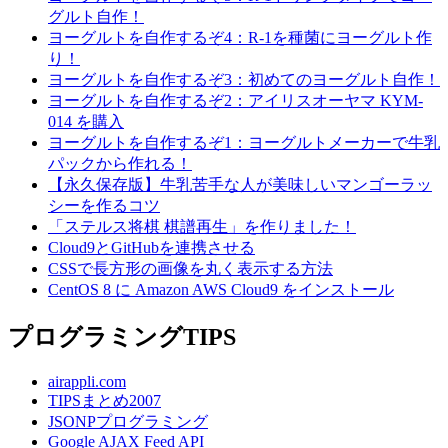
グルト自作！
ヨーグルトを自作するぞ4：R-1を種菌にヨーグルト作
り！
ヨーグルトを自作するぞ3：初めてのヨーグルト自作！
ヨーグルトを自作するぞ2：アイリスオーヤマ KYM-
014 を購入
ヨーグルトを自作するぞ1：ヨーグルトメーカーで牛乳
パックから作れる！
【永久保存版】牛乳苦手な人が美味しいマンゴーラッ
シーを作るコツ
「ステルス将棋 棋譜再生」を作りました！
Cloud9とGitHubを連携させる
CSSで長方形の画像を丸く表示する方法
CentOS 8 に Amazon AWS Cloud9 をインストール
プログラミングTIPS
airappli.com
TIPSまとめ2007
JSONPプログラミング
Google AJAX Feed API