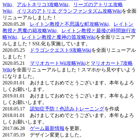
Wiki
、
アルトネリコ3攻略Wiki
、
リーズのアトリエ攻略
Wiki
、
イリスのアトリエ グランファンタズム攻略Wiki
を全面
リニューアルしました！
2020.05.28
レイトン教授と不思議な町攻略Wiki
、
レイトン
教授と悪魔の箱攻略Wiki
、
レイトン教授と最後の時間旅行攻
略Wiki
、
レイトン教授と魔神の笛攻略Wiki
を全面リニューア
ルしました！SSL化も実施しています。
2020.05.25
ドラゴンクエスト9攻略Wiki
を全面リニューアル
しました！
2020.05.21
マリオカートWii攻略Wiki
と
マリオカート7攻略
Wiki
を全面リニューアルしました！スマホから見やすいよう
になりました。
2020.01.01 あけましておめでとうございます。本年もよろ
しくお願いします。
2019.01.01 あけましておめでとうございます。本年もよろ
しくお願いします。
2018.05.17
認知症予防！色読みトレーニング
を作成
2018.01.01 あけましておめでとうございます。本年もよろ
しくお願いします。
2017.06.28
ゲーム最新情報
を更新。
2017.05.19 デザイン変更しました。