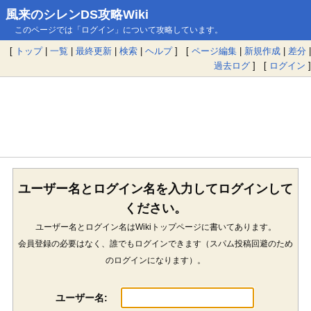
風来のシレンDS攻略Wiki
このページでは「ログイン」について攻略しています。
[
トップ
|
一覧
|
最終更新
|
検索
|
ヘルプ
] [
ページ編集
|
新規作成
|
差分
|
過去ログ
] [
ログイン
]
ユーザー名とログイン名を入力してログインして
ください。
ユーザー名とログイン名はWikiトップページに書いてあります。
会員登録の必要はなく、誰でもログインできます（スパム投稿回避のため
のログインになります）。
ユーザー名: