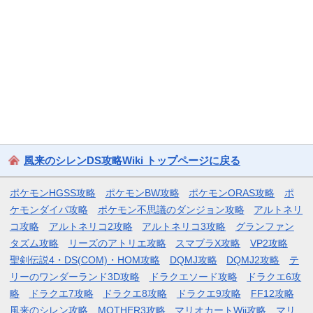
風来のシレンDS攻略Wiki トップページに戻る
ポケモンHGSS攻略
ポケモンBW攻略
ポケモンORAS攻略
ポ
ケモンダイパ攻略
ポケモン不思議のダンジョン攻略
アルトネリ
コ攻略
アルトネリコ2攻略
アルトネリコ3攻略
グランファン
タズム攻略
リーズのアトリエ攻略
スマブラX攻略
VP2攻略
聖剣伝説4・DS(COM)・HOM攻略
DQMJ攻略
DQMJ2攻略
テ
リーのワンダーランド3D攻略
ドラクエソード攻略
ドラクエ6攻
略
ドラクエ7攻略
ドラクエ8攻略
ドラクエ9攻略
FF12攻略
風来のシレン攻略
MOTHER3攻略
マリオカートWii攻略
マリ