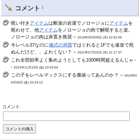
コメント
†
呪い付き
アイテム
は断崖の岩屋でノロージョに
アイテム
を
呪わせて、他
アイテム
をノロージョの肉で解呪すると楽。
ノロージョの肉は床置き推奨 --
2019年05月06日 (月) 10:52:06
今レベル37なのに
儀式の洞窟
ではぐれると1Fでも速攻で死
ぬんだけど、、よわくない？ --
2021年07月22日 (木) 21:17:37
これ全部効率よく集めようとしても1000時間超えるんじゃ -
-
2023年11月10日 (金) 10:03:04
この子をレベルマックスにする価値ってあんのか？ --
2024年0
9月06日 (金) 20:33:12
コメント: