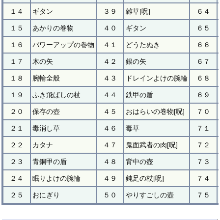
１４
ギタン
３９
雑草[呪]
６４
１５
あかりの巻物
４０
ギタン
６５
１６
パワーアップの巻物
４１
どうたぬき
６６
１７
木の矢
４２
銀の矢
６７
１８
腕輪全般
４３
ドレインよけの腕輪
６８
１９
ふき飛ばしの杖
４４
鉄甲の盾
６９
２０
保存の壺
４５
おはらいの巻物[呪]
７０
２１
毒消し草
４６
毒草
７１
２２
カタナ
４７
鬼面武者の肉[呪]
７２
２３
青銅甲の盾
４８
背中の壺
７３
２４
眠りよけの腕輪
４９
鈍足の杖[呪]
７４
２５
おにぎり
５０
やりすごしの壺
７５