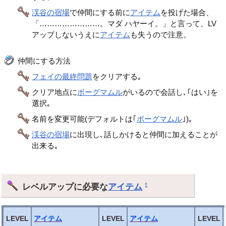
渓谷の宿場
で仲間にする前に
アイテム
を投げた場合、
「……………………。マダ ハヤーイ。」と言って、LV
アップしないうえに
アイテム
も失うので注意。
仲間にする方法
フェイの最終問題
をクリアする｡
クリア地点に
ボーグマムル
がいるので会話し､｢はい｣を
選択｡
名前を変更可能(デフォルトは｢
ボーグマムル
｣)｡
渓谷の宿場
に出現し､話しかけると仲間に加えることが
出来る｡
レベルアップに必要な
アイテム
†
LEVEL
アイテム
LEVEL
アイテム
LEVEL