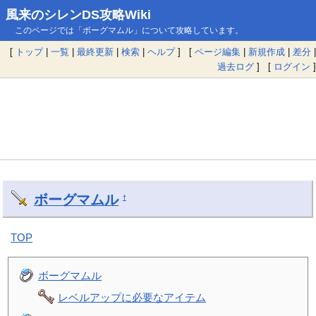
風来のシレンDS攻略Wiki
このページでは「ボーグマムル」について攻略しています。
[
トップ
|
一覧
|
最終更新
|
検索
|
ヘルプ
] [
ページ編集
|
新規作成
|
差分
|
過去ログ
] [
ログイン
]
ボーグマムル
†
TOP
ボーグマムル
レベルアップに必要なアイテム