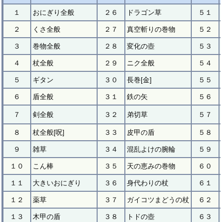
１
おにぎり全般
２６
ドラゴン草
５１
２
くさ全般
２７
真空斬りの巻物
５２
３
巻物全般
２８
変化の壺
５３
４
杖全般
２９
ニク全般
５４
５
ギタン
３０
長巻[金]
５５
６
盾全般
３１
鉄の矢
５６
７
剣全般
３２
弟切草
５７
８
杖全般[呪]
３３
皮甲の盾
５８
９
雑草
３４
混乱よけの腕輪
５９
１０
こん棒
３５
天の恵みの巻物
６０
１１
大きいおにぎり
３６
身代わりの杖
６１
１２
薬草
３７
ガイコツまどうの杖
６２
１３
木甲の盾
３８
トドの壺
６３