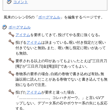
コメント
風来のシレンDSの「
ボーグマムル
」を編集するページです。
ボーグマムル
アイテム
を要求してきて､投げてやる度に強くなる｡
投げる
アイテム
は決まっている｡呪い付き指定だと呪い
付きでないと無効｡また、呪い無し指定に呪いがあって
も無効。
要求される以上の印があってもよい｡たとえば"三日月刀
[竜]"が"三日月刀[金][竜][目]"であってもよい。
巻物系の要求の場合､白紙の巻物で書き込めば有効｡無
論以前に読んだことがある巻物でないと書き込んでも無
効になるので注意。
投げた
アイテム
が要求と違った場合、
「……………………。コレハチガーウ。」と言いLVア
ップしない。デブータ系の石やボウヤー系の矢にも反応
する。