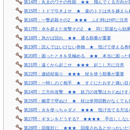
第14問：丸太のワナの性能 ★★ 飛んでくる方向が
第15問：トドで引きよせ ★ 壷のトドは水を越えら
第16問：一撃必殺その2 ★★★ ふむ時はHPに注意
第17問：水を超えた攻撃その2 ★ 同じ部屋なら効
第18問：急がば回れ ★★ 通る順番が重要
第19問：読んではいけない巻物 ★ 投げて使える巻
第20問：困ったときを見極める ★★ 本当に困った
第21問：遠くから起こせ ★★★ 起こし方に注意
第22問：連続杖振り ★★★ 杖を使う順番が重要
第23問：一時しのぐ相手 ★ すぐにたおすと痛い目
第24問：三方向攻撃 ★★ 妖刀の攻撃はカドぬけす
第25問：幽霊で壁ぬけ ★ 杖は使用回数がなくても
第26問：火を使っちゃダメ ★★★ 投げ当てる方法
第27問：ギタンをどうする? ★★★★ 手出ししな
第28問：回復封じ ★★★ 回復されるとやっかいだ