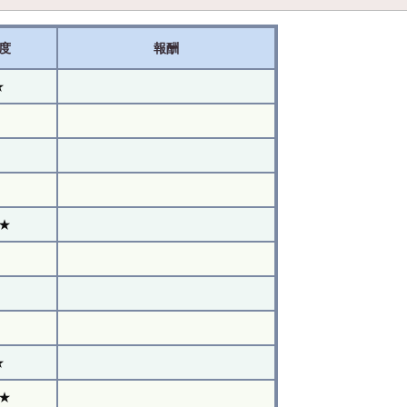
度
報酬
★
★
★
★