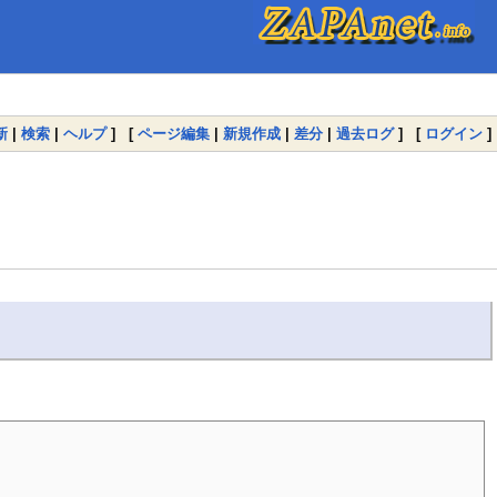
新
|
検索
|
ヘルプ
] [
ページ編集
|
新規作成
|
差分
|
過去ログ
] [
ログイン
]