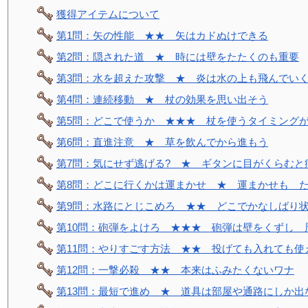
獲得アイテムについて
第1問：矢の性能 ★★ 矢はカドぬけできる
第2問：隠された道 ★ 時には壁をたたくのも重要
第3問：水を超えた攻撃 ★ 炎は水の上も飛んでい
第4問：連続移動 ★ 杖の効果を思い出そう
第5問：どこで使うか ★★★ 杖を使うタイミング
第6問：直進注意 ★ 草を飲んでから進もう
第7問：気にせず逃げる? ★ ギタンに目がくらむと
第8問：どこに行くかは運まかせ ★ 運まかせも 
第9問：水路にとじこめろ ★★ どこでかなしばり
第10問：砲弾をよけろ ★★★ 砲弾は壁をくずし 
第11問：やりすごす方法 ★★ 投げても入れても使
第12問：一撃必殺 ★★ 本来はふみたくないワナ
第13問：最短で進め ★ 道具は部屋や通路にしか出