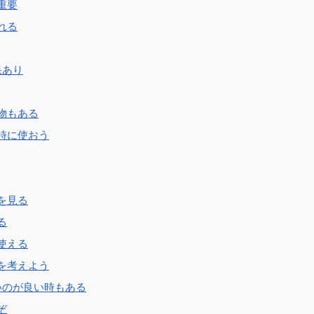
重要
れる
果あり
物もある
時に使おう
を見る
る
使える
を考えよう
いのが良い時もある
ぞ