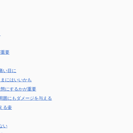
く
が重要
痛い目に
たまにはいいかも
状態にするかが重要
周囲にもダメージを与える
える壷
ない