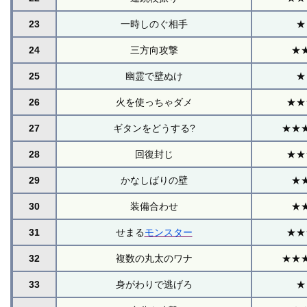
23
一時しのぐ相手
★
24
三方向攻撃
★
25
幽霊で壁ぬけ
★
26
火を使っちゃダメ
★★
27
ギタンをどうする?
★★
28
回復封じ
★★
29
かなしばりの壁
★
30
装備合わせ
★
31
せまる
モンスター
★★
32
複数の丸太のワナ
★★
33
身がわりで逃げろ
★