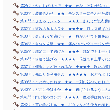
第29問：かなしばりの壁 ★★ かなしばり状態のモ
第30問：装備合わせ ★★ モンスターに合わせた装
第31問：せまるモンスター ★★★ あわてずに行動
第32問：複数の丸太のワナ ★★★★ 何マス飛ばさ
第33問：身がわりで逃げる ★ 身がわりでも気をぬ
第34問：自分を攻撃 ★★ 痛み分けでダメージを伝
第35問：鈍足にして逃げろ ★★★ 鈍足でも上手く
第36問：倍速で逃げろ ★★★★ 倍速でも上手くに
第37問：催眠にまどわされるな ★★★★ 呪いの装
第38問：先回りを利用せよ ★★★★★ おどるポリ
第39問：まとめてたおせ ★★ 一列に並べてたおそ
第40問：どこに飛ばすか ★★ 逃げられるようにふ
第41問：肉と杖のコンボ ★★★★ 魔法弾は何かに
第42問：買い物バトル ★ ギタンをどう使うか考え