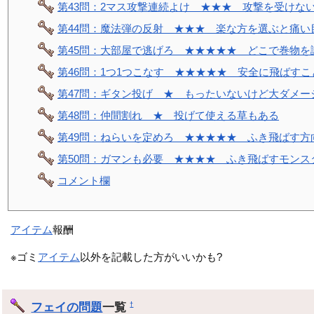
第43問：2マス攻撃連続よけ ★★★ 攻撃を受けな
第44問：魔法弾の反射 ★★★ 楽な方を選ぶと痛い
第45問：大部屋で逃げろ ★★★★★ どこで巻物を
第46問：1つ1つこなす ★★★★★ 安全に飛ばす
第47問：ギタン投げ ★ もったいないけど大ダメー
第48問：仲間割れ ★ 投げて使える草もある
第49問：ねらいを定めろ ★★★★★ ふき飛ばす方
第50問：ガマンも必要 ★★★★ ふき飛ばすモンス
コメント欄
アイテム
報酬
※ゴミ
アイテム
以外を記載した方がいいかも?
フェイの問題
一覧
†