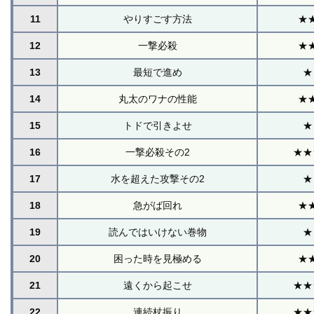
11
やりすごす方法
★
12
一撃必殺
★
13
最短で進め
★
14
丸太のワナの性能
★
15
トドで引きよせ
★
16
一撃必殺その2
★★
17
水を超えた攻撃その2
★
18
急がば回れ
★
19
読んではいけない巻物
★
20
困った時を見極める
★
21
遠くから起こせ
★★
22
連続杖振り
★★