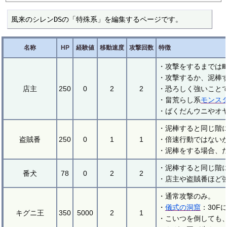
風来のシレンDSの「特殊系」を編集するページです。
名称
HP
経験値
移動速度
攻撃回数
特徴
・攻撃をするまでは
・攻撃するか、泥棒
店主
250
0
2
2
・恐ろしく強いこと
・畠荒らし系
モンス
・ばくだんウニやオ
・泥棒すると同じ階
盗賊番
250
0
1
1
・倍速行動ではない
・泥棒をする場合、
・泥棒すると同じ階
番犬
78
0
2
2
・店主や盗賊番ほど
・通常攻撃のみ。
・
儀式の洞窟
：30
キグニ王
350
5000
2
1
・こいつを倒しても