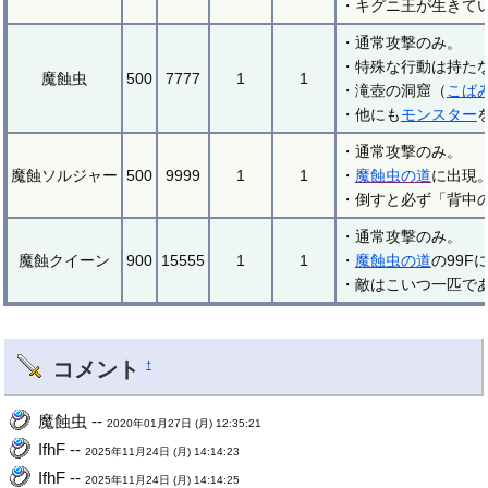
・キグニ王が生きて
・通常攻撃のみ。
・特殊な行動は持た
魔蝕虫
500
7777
1
1
・滝壺の洞窟（
こば
・他にも
モンスター
・通常攻撃のみ。
魔蝕ソルジャー
500
9999
1
1
・
魔蝕虫の道
に出現
・倒すと必ず「背中
・通常攻撃のみ。
魔蝕クイーン
900
15555
1
1
・
魔蝕虫の道
の99
・敵はこいつ一匹で
コメント
†
魔蝕虫 --
2020年01月27日 (月) 12:35:21
IfhF --
2025年11月24日 (月) 14:14:23
IfhF --
2025年11月24日 (月) 14:14:25