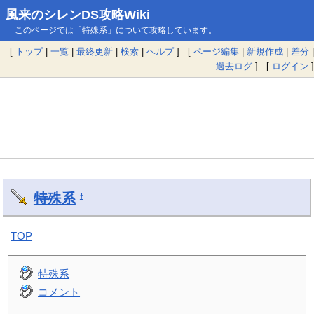
風来のシレンDS攻略Wiki
このページでは「特殊系」について攻略しています。
[
トップ
|
一覧
|
最終更新
|
検索
|
ヘルプ
] [
ページ編集
|
新規作成
|
差分
|
過去ログ
] [
ログイン
]
特殊系
†
TOP
特殊系
コメント