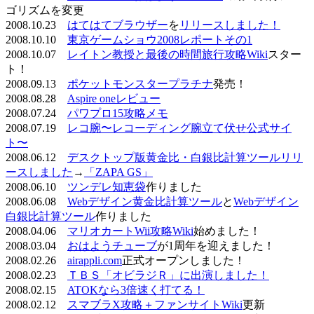
ゴリズムを変更
2008.10.23
はてはてブラウザー
を
リリースしました！
2008.10.10
東京ゲームショウ2008レポートその1
2008.10.07
レイトン教授と最後の時間旅行攻略Wiki
スター
ト！
2008.09.13
ポケットモンスタープラチナ
発売！
2008.08.28
Aspire oneレビュー
2008.07.24
パワプロ15攻略メモ
2008.07.19
レコ腕〜レコーディング腕立て伏せ公式サイ
ト〜
2008.06.12
デスクトップ版黄金比・白銀比計算ツールリリ
ースしました
→
「ZAPA GS」
2008.06.10
ツンデレ知恵袋
作りました
2008.06.08
Webデザイン黄金比計算ツール
と
Webデザイン
白銀比計算ツール
作りました
2008.04.06
マリオカートWii攻略Wiki
始めました！
2008.03.04
おはようチューブ
が1周年を迎えました！
2008.02.26
airappli.com
正式オープンしました！
2008.02.23
ＴＢＳ「オビラジＲ」に出演しました！
2008.02.15
ATOKなら3倍速く打てる！
2008.02.12
スマブラX攻略＋ファンサイトWiki
更新