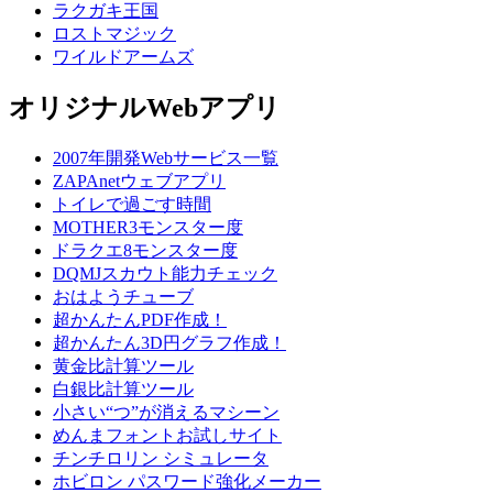
ラクガキ王国
ロストマジック
ワイルドアームズ
オリジナルWebアプリ
2007年開発Webサービス一覧
ZAPAnetウェブアプリ
トイレで過ごす時間
MOTHER3モンスター度
ドラクエ8モンスター度
DQMJスカウト能力チェック
おはようチューブ
超かんたんPDF作成！
超かんたん3D円グラフ作成！
黄金比計算ツール
白銀比計算ツール
小さい“つ”が消えるマシーン
めんまフォントお試しサイト
チンチロリン シミュレータ
ホビロン パスワード強化メーカー