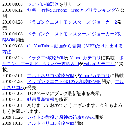
2010.08.08
ツンデレ抽選器
をリリース！
2010.06.12
無料・有料のiPhone・iPadアプリランキング
を公
開
2010.04.28
ドラゴンクエストモンスターズ ジョーカー2
発
売
2010.04.08
ドラゴンクエストモンスターズ ジョーカー2攻
略Wiki
開始
2010.03.08
ohaYouTube - 動画から音楽（MP3)だけ抽出する
方法
2010.02.23
ドラクエ6攻略Wiki
が
Yahoo!カテゴリ
に掲載。
ポ
ケモン ゴールド・シルバー攻略Wiki
が
Yahoo!カテゴリ
に掲
載。
2010.02.01
アルトネリコ3攻略Wiki
が
Yahoo!カテゴリ
に掲載
2010.01.28
ドラゴンクエスト6幻の大地攻略Wiki
開始、
アル
トネリコ3
が発売
2010.01.03 TOPページにブログ最新記事を表示。
2010.01.02
動画最新情報
を修正。
2010.01.01 あけましておめでとうございます。今年もよろ
しくお願いします。
2009.11.26
レイトン教授と魔神の笛攻略Wiki
開始
2009.10.13
アルトネリコ3攻略Wiki
開始