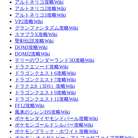
アルトネリコ攻略Wiki
アルトネリコ2攻略Wiki
アルトネリコ3攻略Wiki
VP2攻略Wiki
グランファンタズム攻略Wiki
スマブラX攻略Wiki
聖剣伝説攻略Wiki
DQMJ攻略Wiki
DQMJ2攻略Wiki
テリーのワンダーランド3D攻略Wiki
ドラクエソード攻略Wiki
ドラゴンクエスト6攻略Wiki
ドラゴンクエスト7攻略Wiki
ドラクエ8（3DS）攻略Wiki
ドラゴンクエスト9攻略Wiki
ドラゴンクエスト11攻略Wiki
FF12攻略Wiki
風来のシレンDS攻略Wiki
ポケモンダイヤモンドパール攻略Wiki
ポケモンゴールドシルバー攻略Wiki
ポケモンブラック・ホワイト攻略Wiki
ポケモン オメガルビー・アルファサファイア攻略Wiki