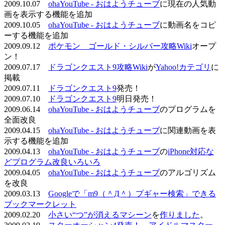
2009.10.07
ohaYouTube - おはようチューブ
に現在の人気動
画を表示する機能を追加
2009.10.05
ohaYouTube - おはようチューブ
に動画名をコピ
ーする機能を追加
2009.09.12
ポケモン ゴールド・シルバー攻略Wiki
オープ
ン！
2009.07.17
ドラゴンクエスト9攻略Wiki
が
Yahoo!カテゴリ
に
掲載
2009.07.11
ドラゴンクエスト9
発売！
2009.07.10
ドラゴンクエスト9
明日発売！
2009.06.14
ohaYouTube - おはようチューブ
のプログラムを
全面改良
2009.04.15
ohaYouTube - おはようチューブ
に関連動画を表
示する機能を追加
2009.04.13
ohaYouTube - おはようチューブ
の
iPhone対応な
どプログラム改良いろいろ
2009.04.05
ohaYouTube - おはようチューブ
のアルゴリズム
を改良
2009.03.13
Googleで「m9（＾Д＾）プギャー検索」できる
ブックマークレット
2009.02.20
小さい“つ”が消えるマシーン
を
作りました
。