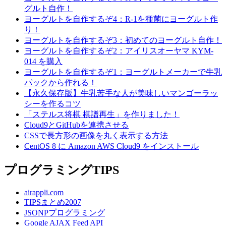
グルト自作！
ヨーグルトを自作するぞ4：R-1を種菌にヨーグルト作
り！
ヨーグルトを自作するぞ3：初めてのヨーグルト自作！
ヨーグルトを自作するぞ2：アイリスオーヤマ KYM-
014 を購入
ヨーグルトを自作するぞ1：ヨーグルトメーカーで牛乳
パックから作れる！
【永久保存版】牛乳苦手な人が美味しいマンゴーラッ
シーを作るコツ
「ステルス将棋 棋譜再生」を作りました！
Cloud9とGitHubを連携させる
CSSで長方形の画像を丸く表示する方法
CentOS 8 に Amazon AWS Cloud9 をインストール
プログラミングTIPS
airappli.com
TIPSまとめ2007
JSONPプログラミング
Google AJAX Feed API