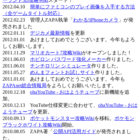
ーランド3D攻略Wiki
スタート！
2012.04.10
簡単にファミコンのプレイ画像を入手する方法
（全ゲームタイトル対応）
2012.02.23 管理人ZAPA執筆「
わかる!iPhoneカメラ
」が発
売されました
2012.01.11
デジカメ最新情報
を更新
2012.01.01 あけましておめでとうございます。今年もよろ
しくお願いします。
2011.11.29
マリオカート7攻略Wiki
がオープンしました！
2011.06.03
ホビロン パスワード強化メーカー
作りました。
2011.06.01
チンチロリン シミュレータ
作りました。
2011.05.27
めんまフォントお試しサイト
作りました。
2011.01.01 あけましておめでとうございます。今年も
ZAPAnet総合情報局
をよろしくお願いいたします。
2010.12.18
ohaYouTube - おはようチューブ
に新機能を追
加。
2010.12.13 YouTube仕様変更に合わせて、
ohaYouTube - おは
ようチューブ
を更新。
2010.09.13
ポケットモンスター攻略Wiki
を移転。
ポケモン
ブラックホワイト攻略Wiki
開始。
2010.08.05 ZAPA著「
公開API活用ガイド
が発売されまし
た。