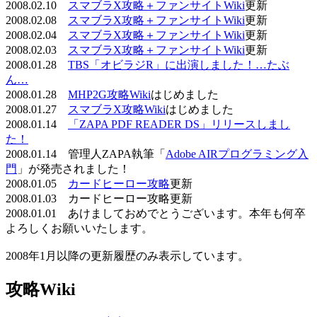
2008.02.10
スマブラX攻略＋ファンサイトWiki
更新
2008.02.08
スマブラX攻略＋ファンサイトWiki
更新
2008.02.04
スマブラX攻略＋ファンサイトWiki
更新
2008.02.03
スマブラX攻略＋ファンサイトWiki
更新
2008.01.28
TBS「オビラジR」に出演しました！…たぶ
ん…
2008.01.28
MHP2G攻略Wiki
はじめました
2008.01.27
スマブラX攻略Wiki
はじめました
2008.01.14
「ZAPA PDF READER DS」リリースしまし
た！
2008.01.14 管理人ZAPA執筆「
Adobe AIRプログラミング入
門
」が発売されました！
2008.01.05
カードヒーロー攻略
更新
2008.01.03 カードヒーロー攻略更新
2008.01.01 あけましておめでとうございます。本年も何卒
よろしくお願いいたします。
2008年1月以降の更新履歴のみ表示しています。
攻略Wiki