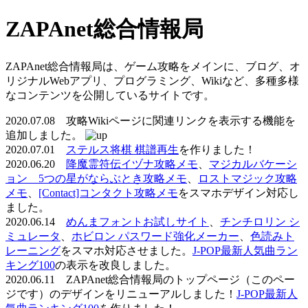
ZAPAnet総合情報局
ZAPAnet総合情報局は、ゲーム攻略をメインに、ブログ、オ
リジナルWebアプリ、プログラミング、Wikiなど、多種多様
なコンテンツを公開しているサイトです。
2020.07.08 攻略Wikiページに関連リンクを表示する機能を
追加しました。
2020.07.01
ステルス将棋 棋譜再生
を作りました！
2020.06.20
降魔霊符伝イヅナ攻略メモ
、
マジカルバケーシ
ョン 5つの星がならぶとき攻略メモ
、
ロストマジック攻略
メモ
、
[Contact]コンタクト攻略メモ
をスマホデザイン対応し
ました。
2020.06.14
めんまフォントお試しサイト
、
チンチロリン シ
ミュレータ
、
ホビロン パスワード強化メーカー
、
色読みト
レーニング
をスマホ対応させました。
J-POP最新人気曲ラン
キング100
の表示を改良しました。
2020.06.11 ZAPAnet総合情報局のトップページ（このペー
ジです）のデザインをリニューアルしました！
J-POP最新人