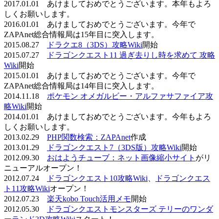
2017.01.01 あけましておめでとうございます。本年もよろ
しくお願いします。
2016.01.01 あけましておめでとうございます。今年で
ZAPAnet総合情報局は15年目に突入します。
2015.08.27
ドラクエ8（3DS）攻略Wiki
開始
2015.07.27
ドラゴンクエスト11 過ぎ去りし時を求めて 攻略
Wiki
開始
2015.01.01 あけましておめでとうございます。今年で
ZAPAnet総合情報局は14年目に突入します。
2014.11.18
ポケモン オメガルビー・アルファサファイア攻
略Wiki
開始
2014.01.01 あけましておめでとうございます。今年もよろ
しくお願いします。
2013.02.29
PHP関数検索：ZAPAnet
作成
2013.01.29
ドラゴンクエスト7（3DS版）攻略Wiki
開始
2012.09.30
おはようチューブ：ネット画像縮小サイト
がリ
ニューアルオープン！
2012.07.24
ドラゴンクエスト10攻略Wiki
、
ドラゴンクエス
ト11攻略Wiki
オープン！
2012.07.23
楽天kobo Touch活用メモ
開始
2012.05.30
ドラゴンクエストモンスターズ テリーのワンダ