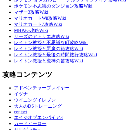
ポケモン不思議のダンジョン攻略Wiki
マザー3攻略Wiki
マリオカートWii攻略Wiki
マリオカート7攻略Wiki
MHP2G攻略Wiki
リーズのアトリエ攻略Wiki
レイトン教授と不思議な町攻略Wiki
レイトン教授と悪魔の箱攻略Wiki
レイトン教授と最後の時間旅行攻略Wiki
レイトン教授と魔神の笛攻略Wiki
攻略コンテンツ
アドベンチャープレイヤー
イヅナ
ウイニングイレブン
大人のDSトレーニング
contact
エイジオブエンパイア3
カードヒーロー
サルゲッチュ