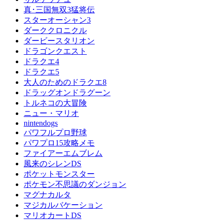
真･三国無双3猛将伝
スターオーシャン3
ダーククロニクル
ダービースタリオン
ドラゴンクエスト
ドラクエ4
ドラクエ5
大人のためのドラクエ8
ドラッグオンドラグーン
トルネコの大冒険
ニュー・マリオ
nintendogs
パワフルプロ野球
パワプロ15攻略メモ
ファイアーエムブレム
風来のシレンDS
ポケットモンスター
ポケモン不思議のダンジョン
マグナカルタ
マジカルバケーション
マリオカートDS