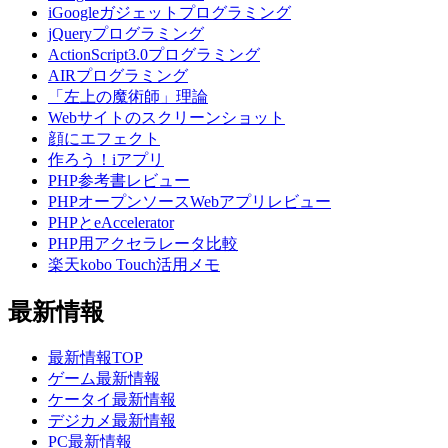
iGoogleガジェットプログラミング
jQueryプログラミング
ActionScript3.0プログラミング
AIRプログラミング
「左上の魔術師」理論
Webサイトのスクリーンショット
顔にエフェクト
作ろう！iアプリ
PHP参考書レビュー
PHPオープンソースWebアプリレビュー
PHPとeAccelerator
PHP用アクセラレータ比較
楽天kobo Touch活用メモ
最新情報
最新情報TOP
ゲーム最新情報
ケータイ最新情報
デジカメ最新情報
PC最新情報