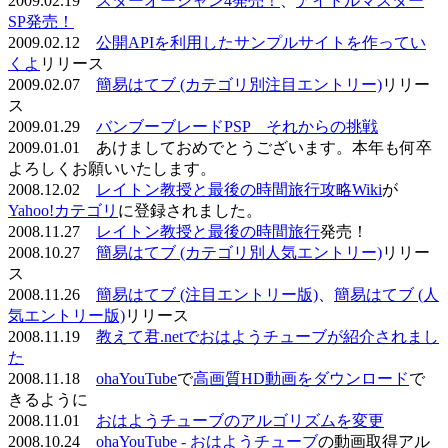
2009.02.19
スターオーシャン4発売！
、
アイドルマスター
SP発売！
2009.02.12
公開APIを利用したサンプルサイトを作ってい
くよ
リリース
2009.02.07
簡易はてブ (カテゴリ別注目エントリー)
リリー
ス
2009.01.29
バンブーブレードPSP それからの挑戦
2009.01.01 あけましておめでとうございます。本年も何卒
よろしくお願いいたします。
2008.12.02
レイトン教授と最後の時間旅行攻略Wiki
が
Yahoo!カテゴリ
に登録されました。
2008.11.27
レイトン教授と最後の時間旅行
発売！
2008.10.27
簡易はてブ (カテゴリ別人気エントリー)
リリー
ス
2008.11.26
簡易はてブ (注目エントリー版)
、
簡易はてブ (人
気エントリー版)
リリース
2008.11.19
教えて君.netでおはようチューブが紹介されまし
た
2008.11.18
ohaYouTube
で
高画質HD動画をダウンロード
で
きるように
2008.11.01
おはようチューブのアルゴリズムを変更
2008.10.24
ohaYouTube - おはようチューブ
の動画取得アル