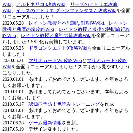
Wiki
、
アルトネリコ3攻略Wiki
、
リーズのアトリエ攻略
Wiki
、
イリスのアトリエ グランファンタズム攻略Wiki
を全面
リニューアルしました！
2020.05.28
レイトン教授と不思議な町攻略Wiki
、
レイトン
教授と悪魔の箱攻略Wiki
、
レイトン教授と最後の時間旅行攻
略Wiki
、
レイトン教授と魔神の笛攻略Wiki
を全面リニューア
ルしました！SSL化も実施しています。
2020.05.25
ドラゴンクエスト9攻略Wiki
を全面リニューアル
しました！
2020.05.21
マリオカートWii攻略Wiki
と
マリオカート7攻略
Wiki
を全面リニューアルしました！スマホから見やすいよう
になりました。
2020.01.01 あけましておめでとうございます。本年もよろ
しくお願いします。
2019.01.01 あけましておめでとうございます。本年もよろ
しくお願いします。
2018.05.17
認知症予防！色読みトレーニング
を作成
2018.01.01 あけましておめでとうございます。本年もよろ
しくお願いします。
2017.06.28
ゲーム最新情報
を更新。
2017.05.19 デザイン変更しました。