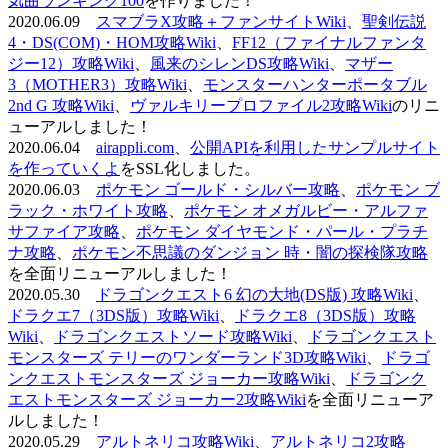
気曲ランキング100
を作りました！
2020.06.09
スマブラX攻略＋ファンサイトWiki
、
聖剣伝説
4・DS(COM)・HOM攻略Wiki
、
FF12（ファイナルファンタ
ジー12）攻略Wiki
、
風来のシレンDS攻略Wiki
、
マザー
3（MOTHER3）攻略Wiki
、
モンスターハンターポータブル
2nd G 攻略Wiki
、
ヴァルキリープロファイル2攻略Wiki
のリニ
ューアルしました！
2020.06.04
airappli.com
、
公開APIを利用したサンプルサイト
を作っていくよ
をSSL化しました。
2020.06.03
ポケモン ゴールド・シルバー攻略
、
ポケモン ブ
ラック・ホワイト攻略
、
ポケモン オメガルビー・アルファ
サファイア攻略
、
ポケモン ダイヤモンド・パール・プラチ
ナ攻略
、
ポケモン不思議のダンジョン 時・闇の探検隊攻略
を全面リニューアルしました！
2020.05.30
ドラゴンクエスト6 幻の大地(DS版) 攻略Wiki
、
ドラクエ7（3DS版）攻略Wiki
、
ドラクエ8（3DS版）攻略
Wiki
、
ドラゴンクエストソード攻略Wiki
、
ドラゴンクエスト
モンスターズ テリーのワンダーランド3D攻略Wiki
、
ドラゴ
ンクエストモンスターズ ジョーカー攻略Wiki
、
ドラゴンク
エストモンスターズ ジョーカー2攻略Wiki
を全面リニューア
ルしました！
2020.05.29
アルトネリコ攻略Wiki
、
アルトネリコ2攻略