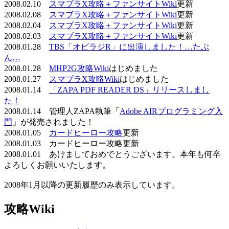
2008.02.10
スマブラX攻略＋ファンサイトWiki
更新
2008.02.08
スマブラX攻略＋ファンサイトWiki
更新
2008.02.04
スマブラX攻略＋ファンサイトWiki
更新
2008.02.03
スマブラX攻略＋ファンサイトWiki
更新
2008.01.28
TBS「オビラジR」に出演しました！…たぶ
ん…
2008.01.28
MHP2G攻略Wiki
はじめました
2008.01.27
スマブラX攻略Wiki
はじめました
2008.01.14
「ZAPA PDF READER DS」リリースしまし
た！
2008.01.14 管理人ZAPA執筆「
Adobe AIRプログラミング入
門
」が発売されました！
2008.01.05
カードヒーロー攻略
更新
2008.01.03 カードヒーロー攻略更新
2008.01.01 あけましておめでとうございます。本年も何卒
よろしくお願いいたします。
2008年1月以降の更新履歴のみ表示しています。
攻略Wiki