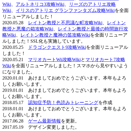
Wiki
、
アルトネリコ3攻略Wiki
、
リーズのアトリエ攻略
Wiki
、
イリスのアトリエ グランファンタズム攻略Wiki
を全面
リニューアルしました！
2020.05.28
レイトン教授と不思議な町攻略Wiki
、
レイトン
教授と悪魔の箱攻略Wiki
、
レイトン教授と最後の時間旅行攻
略Wiki
、
レイトン教授と魔神の笛攻略Wiki
を全面リニューア
ルしました！SSL化も実施しています。
2020.05.25
ドラゴンクエスト9攻略Wiki
を全面リニューアル
しました！
2020.05.21
マリオカートWii攻略Wiki
と
マリオカート7攻略
Wiki
を全面リニューアルしました！スマホから見やすいよう
になりました。
2020.01.01 あけましておめでとうございます。本年もよろ
しくお願いします。
2019.01.01 あけましておめでとうございます。本年もよろ
しくお願いします。
2018.05.17
認知症予防！色読みトレーニング
を作成
2018.01.01 あけましておめでとうございます。本年もよろ
しくお願いします。
2017.06.28
ゲーム最新情報
を更新。
2017.05.19 デザイン変更しました。