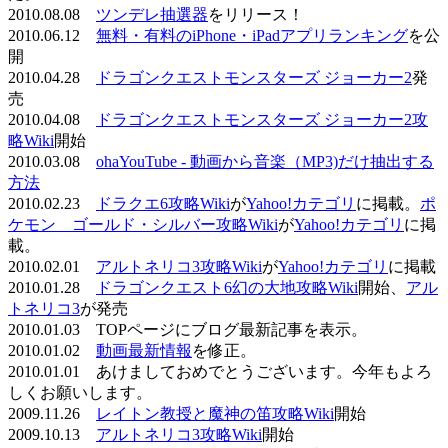
2010.08.08
ツンデレ抽選器
をリリース！
2010.06.12
無料・有料のiPhone・iPadアプリランキング
を公
開
2010.04.28
ドラゴンクエストモンスターズ ジョーカー2
発
売
2010.04.08
ドラゴンクエストモンスターズ ジョーカー2攻
略Wiki
開始
2010.03.08
ohaYouTube - 動画から音楽（MP3)だけ抽出する
方法
2010.02.23
ドラクエ6攻略Wiki
が
Yahoo!カテゴリ
に掲載。
ポ
ケモン ゴールド・シルバー攻略Wiki
が
Yahoo!カテゴリ
に掲
載。
2010.02.01
アルトネリコ3攻略Wiki
が
Yahoo!カテゴリ
に掲載
2010.01.28
ドラゴンクエスト6幻の大地攻略Wiki
開始、
アル
トネリコ3
が発売
2010.01.03 TOPページにブログ最新記事を表示。
2010.01.02
動画最新情報
を修正。
2010.01.01 あけましておめでとうございます。今年もよろ
しくお願いします。
2009.11.26
レイトン教授と魔神の笛攻略Wiki
開始
2009.10.13
アルトネリコ3攻略Wiki
開始