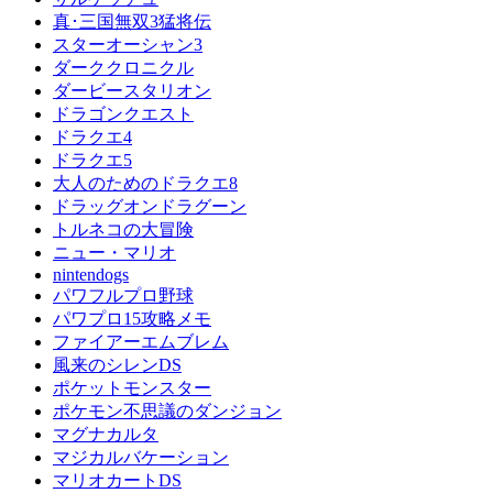
真･三国無双3猛将伝
スターオーシャン3
ダーククロニクル
ダービースタリオン
ドラゴンクエスト
ドラクエ4
ドラクエ5
大人のためのドラクエ8
ドラッグオンドラグーン
トルネコの大冒険
ニュー・マリオ
nintendogs
パワフルプロ野球
パワプロ15攻略メモ
ファイアーエムブレム
風来のシレンDS
ポケットモンスター
ポケモン不思議のダンジョン
マグナカルタ
マジカルバケーション
マリオカートDS