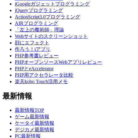
iGoogleガジェットプログラミング
jQueryプログラミング
ActionScript3.0プログラミング
AIRプログラミング
「左上の魔術師」理論
Webサイトのスクリーンショット
顔にエフェクト
作ろう！iアプリ
PHP参考書レビュー
PHPオープンソースWebアプリレビュー
PHPとeAccelerator
PHP用アクセラレータ比較
楽天kobo Touch活用メモ
最新情報
最新情報TOP
ゲーム最新情報
ケータイ最新情報
デジカメ最新情報
PC最新情報