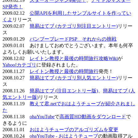
2009.02.19
スターオーシャン4発売！
、
アイドルマスター
SP発売！
2009.02.12
公開APIを利用したサンプルサイトを作ってい
くよ
リリース
2009.02.07
簡易はてブ (カテゴリ別注目エントリー)
リリー
ス
2009.01.29
バンブーブレードPSP それからの挑戦
2009.01.01 あけましておめでとうございます。本年も何卒
よろしくお願いいたします。
2008.12.02
レイトン教授と最後の時間旅行攻略Wiki
が
Yahoo!カテゴリ
に登録されました。
2008.11.27
レイトン教授と最後の時間旅行
発売！
2008.10.27
簡易はてブ (カテゴリ別人気エントリー)
リリー
ス
2008.11.26
簡易はてブ (注目エントリー版)
、
簡易はてブ (人
気エントリー版)
リリース
2008.11.19
教えて君.netでおはようチューブが紹介されまし
た
2008.11.18
ohaYouTube
で
高画質HD動画をダウンロード
で
きるように
2008.11.01
おはようチューブのアルゴリズムを変更
2008.10.24
ohaYouTube - おはようチューブ
の動画取得アル