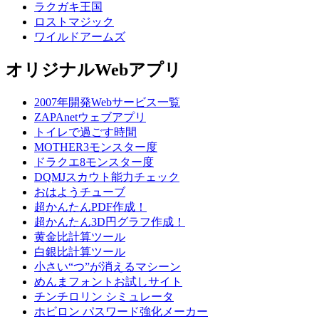
ラクガキ王国
ロストマジック
ワイルドアームズ
オリジナルWebアプリ
2007年開発Webサービス一覧
ZAPAnetウェブアプリ
トイレで過ごす時間
MOTHER3モンスター度
ドラクエ8モンスター度
DQMJスカウト能力チェック
おはようチューブ
超かんたんPDF作成！
超かんたん3D円グラフ作成！
黄金比計算ツール
白銀比計算ツール
小さい“つ”が消えるマシーン
めんまフォントお試しサイト
チンチロリン シミュレータ
ホビロン パスワード強化メーカー