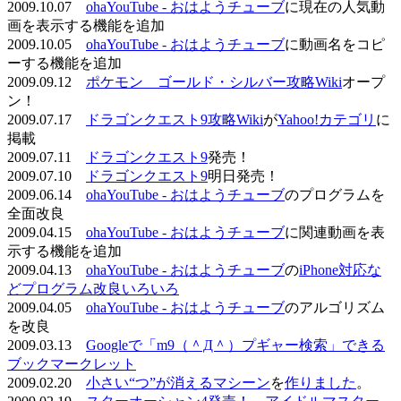
2009.10.07
ohaYouTube - おはようチューブ
に現在の人気動
画を表示する機能を追加
2009.10.05
ohaYouTube - おはようチューブ
に動画名をコピ
ーする機能を追加
2009.09.12
ポケモン ゴールド・シルバー攻略Wiki
オープ
ン！
2009.07.17
ドラゴンクエスト9攻略Wiki
が
Yahoo!カテゴリ
に
掲載
2009.07.11
ドラゴンクエスト9
発売！
2009.07.10
ドラゴンクエスト9
明日発売！
2009.06.14
ohaYouTube - おはようチューブ
のプログラムを
全面改良
2009.04.15
ohaYouTube - おはようチューブ
に関連動画を表
示する機能を追加
2009.04.13
ohaYouTube - おはようチューブ
の
iPhone対応な
どプログラム改良いろいろ
2009.04.05
ohaYouTube - おはようチューブ
のアルゴリズム
を改良
2009.03.13
Googleで「m9（＾Д＾）プギャー検索」できる
ブックマークレット
2009.02.20
小さい“つ”が消えるマシーン
を
作りました
。