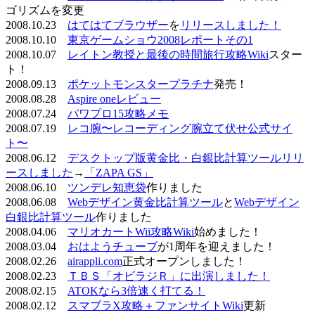
ゴリズムを変更
2008.10.23
はてはてブラウザー
を
リリースしました！
2008.10.10
東京ゲームショウ2008レポートその1
2008.10.07
レイトン教授と最後の時間旅行攻略Wiki
スター
ト！
2008.09.13
ポケットモンスタープラチナ
発売！
2008.08.28
Aspire oneレビュー
2008.07.24
パワプロ15攻略メモ
2008.07.19
レコ腕〜レコーディング腕立て伏せ公式サイ
ト〜
2008.06.12
デスクトップ版黄金比・白銀比計算ツールリリ
ースしました
→
「ZAPA GS」
2008.06.10
ツンデレ知恵袋
作りました
2008.06.08
Webデザイン黄金比計算ツール
と
Webデザイン
白銀比計算ツール
作りました
2008.04.06
マリオカートWii攻略Wiki
始めました！
2008.03.04
おはようチューブ
が1周年を迎えました！
2008.02.26
airappli.com
正式オープンしました！
2008.02.23
ＴＢＳ「オビラジＲ」に出演しました！
2008.02.15
ATOKなら3倍速く打てる！
2008.02.12
スマブラX攻略＋ファンサイトWiki
更新