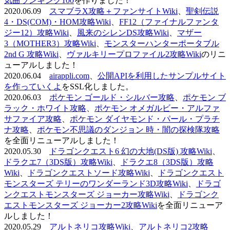
気曲ランキング100
を作りました！
2020.06.09
スマブラX攻略＋ファンサイトWiki
、
聖剣伝説
4・DS(COM)・HOM攻略Wiki
、
FF12（ファイナルファンタ
ジー12）攻略Wiki
、
風来のシレンDS攻略Wiki
、
マザー
3（MOTHER3）攻略Wiki
、
モンスターハンターポータブル
2nd G 攻略Wiki
、
ヴァルキリープロファイル2攻略Wiki
のリニ
ューアルしました！
2020.06.04
airappli.com
、
公開APIを利用したサンプルサイト
を作っていくよ
をSSL化しました。
2020.06.03
ポケモン ゴールド・シルバー攻略
、
ポケモン ブ
ラック・ホワイト攻略
、
ポケモン オメガルビー・アルファ
サファイア攻略
、
ポケモン ダイヤモンド・パール・プラチ
ナ攻略
、
ポケモン不思議のダンジョン 時・闇の探検隊攻略
を全面リニューアルしました！
2020.05.30
ドラゴンクエスト6 幻の大地(DS版) 攻略Wiki
、
ドラクエ7（3DS版）攻略Wiki
、
ドラクエ8（3DS版）攻略
Wiki
、
ドラゴンクエストソード攻略Wiki
、
ドラゴンクエスト
モンスターズ テリーのワンダーランド3D攻略Wiki
、
ドラゴ
ンクエストモンスターズ ジョーカー攻略Wiki
、
ドラゴンク
エストモンスターズ ジョーカー2攻略Wiki
を全面リニューア
ルしました！
2020.05.29
アルトネリコ攻略Wiki
、
アルトネリコ2攻略