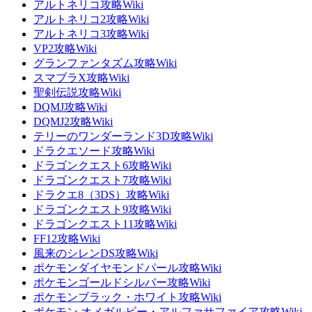
アルトネリコ攻略Wiki
アルトネリコ2攻略Wiki
アルトネリコ3攻略Wiki
VP2攻略Wiki
グランファンタズム攻略Wiki
スマブラX攻略Wiki
聖剣伝説攻略Wiki
DQMJ攻略Wiki
DQMJ2攻略Wiki
テリーのワンダーランド3D攻略Wiki
ドラクエソード攻略Wiki
ドラゴンクエスト6攻略Wiki
ドラゴンクエスト7攻略Wiki
ドラクエ8（3DS）攻略Wiki
ドラゴンクエスト9攻略Wiki
ドラゴンクエスト11攻略Wiki
FF12攻略Wiki
風来のシレンDS攻略Wiki
ポケモンダイヤモンドパール攻略Wiki
ポケモンゴールドシルバー攻略Wiki
ポケモンブラック・ホワイト攻略Wiki
ポケモン オメガルビー・アルファサファイア攻略Wiki