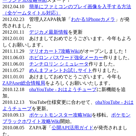
ーランド3D攻略Wiki
スタート！
2012.04.10
簡単にファミコンのプレイ画像を入手する方法
（全ゲームタイトル対応）
2012.02.23 管理人ZAPA執筆「
わかる!iPhoneカメラ
」が発
売されました
2012.01.11
デジカメ最新情報
を更新
2012.01.01 あけましておめでとうございます。今年もよろ
しくお願いします。
2011.11.29
マリオカート7攻略Wiki
がオープンしました！
2011.06.03
ホビロン パスワード強化メーカー
作りました。
2011.06.01
チンチロリン シミュレータ
作りました。
2011.05.27
めんまフォントお試しサイト
作りました。
2011.01.01 あけましておめでとうございます。今年も
ZAPAnet総合情報局
をよろしくお願いいたします。
2010.12.18
ohaYouTube - おはようチューブ
に新機能を追
加。
2010.12.13 YouTube仕様変更に合わせて、
ohaYouTube - おは
ようチューブ
を更新。
2010.09.13
ポケットモンスター攻略Wiki
を移転。
ポケモン
ブラックホワイト攻略Wiki
開始。
2010.08.05 ZAPA著「
公開API活用ガイド
が発売されまし
た。