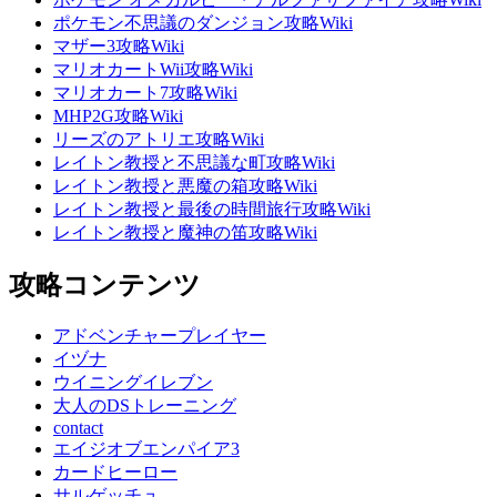
ポケモン不思議のダンジョン攻略Wiki
マザー3攻略Wiki
マリオカートWii攻略Wiki
マリオカート7攻略Wiki
MHP2G攻略Wiki
リーズのアトリエ攻略Wiki
レイトン教授と不思議な町攻略Wiki
レイトン教授と悪魔の箱攻略Wiki
レイトン教授と最後の時間旅行攻略Wiki
レイトン教授と魔神の笛攻略Wiki
攻略コンテンツ
アドベンチャープレイヤー
イヅナ
ウイニングイレブン
大人のDSトレーニング
contact
エイジオブエンパイア3
カードヒーロー
サルゲッチュ