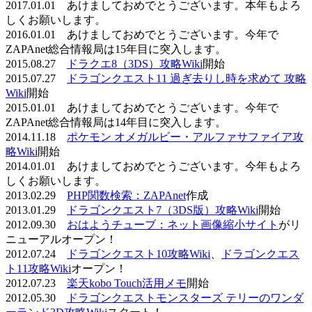
2017.01.01 あけましておめでとうございます。本年もよろ
しくお願いします。
2016.01.01 あけましておめでとうございます。今年で
ZAPAnet総合情報局は15年目に突入します。
2015.08.27
ドラクエ8（3DS）攻略Wiki
開始
2015.07.27
ドラゴンクエスト11 過ぎ去りし時を求めて 攻略
Wiki
開始
2015.01.01 あけましておめでとうございます。今年で
ZAPAnet総合情報局は14年目に突入します。
2014.11.18
ポケモン オメガルビー・アルファサファイア攻
略Wiki
開始
2014.01.01 あけましておめでとうございます。今年もよろ
しくお願いします。
2013.02.29
PHP関数検索：ZAPAnet
作成
2013.01.29
ドラゴンクエスト7（3DS版）攻略Wiki
開始
2012.09.30
おはようチューブ：ネット画像縮小サイト
がリ
ニューアルオープン！
2012.07.24
ドラゴンクエスト10攻略Wiki
、
ドラゴンクエス
ト11攻略Wiki
オープン！
2012.07.23
楽天kobo Touch活用メモ
開始
2012.05.30
ドラゴンクエストモンスターズ テリーのワンダ