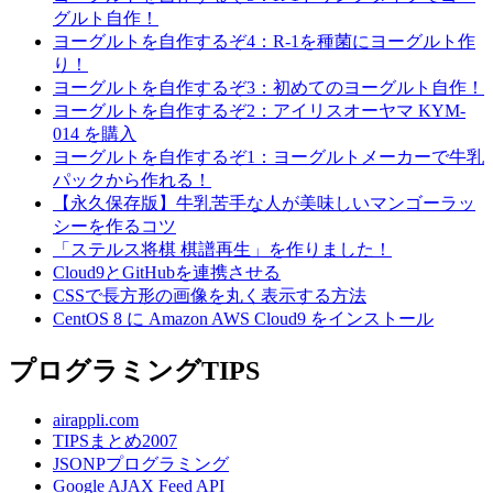
グルト自作！
ヨーグルトを自作するぞ4：R-1を種菌にヨーグルト作
り！
ヨーグルトを自作するぞ3：初めてのヨーグルト自作！
ヨーグルトを自作するぞ2：アイリスオーヤマ KYM-
014 を購入
ヨーグルトを自作するぞ1：ヨーグルトメーカーで牛乳
パックから作れる！
【永久保存版】牛乳苦手な人が美味しいマンゴーラッ
シーを作るコツ
「ステルス将棋 棋譜再生」を作りました！
Cloud9とGitHubを連携させる
CSSで長方形の画像を丸く表示する方法
CentOS 8 に Amazon AWS Cloud9 をインストール
プログラミングTIPS
airappli.com
TIPSまとめ2007
JSONPプログラミング
Google AJAX Feed API